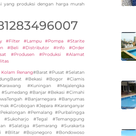
mi yang produksi dengan harga murah
081283496007
y #Filter #Lampu #Pompa #Starite
 #Beli #Distributor #Info #Order
sat #Produsen #Produksi #Alamat
itas
n Kolam Renang
#Barat #Pusat #Selatan
ungBarat #Bekasi #Bogor #Ciamis
Karawang #Kuningan #Majalengka
 #Sumedang #Banjar #Bekasi #Cimahi
awaTengah #Banjarnegara #Banyumas
emak #Grobogan #Jepara #Karanganyar
Pekalongan #Pemalang #Purbalingga
 #Sukoharjo #Tegal #Temanggung
n #Salatiga #Semarang #Surakarta
i #Blitar #Bojonegoro #Bondowoso