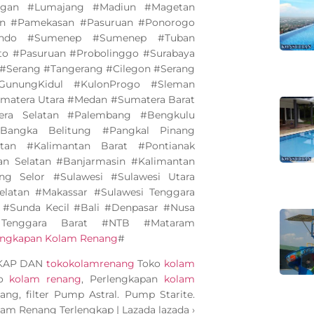
ngan #Lumajang #Madiun #Magetan
an #Pamekasan #Pasuruan #Ponorogo
bondo #Sumenep #Sumenep #Tuban
to #Pasuruan #Probolinggo #Surabaya
#Serang #Tangerang #Cilegon #Serang
GunungKidul #KulonProgo #Sleman
matera Utara #Medan #Sumatera Barat
ra Selatan #Palembang #Bengkulu
angka Belitung #Pangkal Pinang
tan #Kalimantan Barat #Pontianak
an Selatan #Banjarmasin #Kalimantan
ng Selor #Sulawesi #Sulawesi Utara
elatan #Makassar #Sulawesi Tenggara
 #Sunda Kecil #Bali #Denpasar #Nusa
Tenggara Barat #NTB #Mataram
lengkapan Kolam Renang
#
GKAP DAN
tokokolamrenang
Toko
kolam
ko
kolam renang
, Perlengkapan
kolam
ang, filter Pump Astral. Pump Starite.
olam Renang Terlengkap | Lazada lazada ›