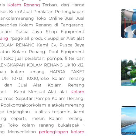
ris
Kolam Renang
Terbaru dan Harga
kos Kirim! Jual Peralatan Perlengkapan
ankolamrenang Toko Online Jual Jual
 asesories Kolam Renang di Tangerang,
 Kolam Puspa Jaya Shop Equipment
nang
?page all produk Supplier Alat alat
 KOLAM RENANG Kami Cv. Puspa Jaya
latan Kolam Renang: Pool Equipment
toko jual peralatan, pompa, filter dan
ERLENGKAPAN KOLAM RENANG Uk 10 x12,
poan kolam renang HARGA PAKET
: 10×13, 10X10,Toko kolam renang
dan Jual Alat Kolam Renang
Pool – Kami Menjual Alat alat
Kolam
nformasi Seputar Pompa Kolam Renang.
a Poolkontraktorkolam alatkolamrenang
a terjangkau, kualitas terjamin. kami
g seperti, mesin kolam renang,.
ng) Toko kolam renang bukalapak ›
ng Menyediakan
perlengkapan kolam