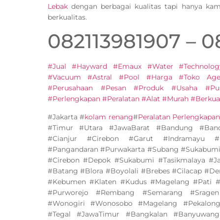
Lebak
dengan berbagai kualitas tapi hanya ka
berkualitas.
082113981907 – 
#Jual #Hayward #Emaux #Water #Technolog
#Vacuum #Astral #Pool #Harga #Toko Agen
#Perusahaan #Pesan #Produk #Usaha #Pu
#Perlengkapan #Peralatan #Alat #Murah #Berkual
#Jakarta #
kolam renang
#
Peralatan Perlengkapa
#Timur #Utara #JawaBarat #Bandung #Band
#Cianjur #Cirebon #Garut #Indramayu #
#Pangandaran #Purwakarta #Subang #Sukabumi
#Cirebon #Depok #Sukabumi #Tasikmalaya #J
#Batang #Blora #Boyolali #Brebes #Cilacap #D
#Kebumen #Klaten #Kudus #Magelang #Pati #
#Purworejo #Rembang #Semarang #Sragen
#Wonogiri #Wonosobo #Magelang #Pekalonga
#Tegal #JawaTimur #Bangkalan #Banyuwang