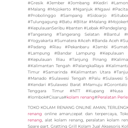
#Gresik #Jember #Jombang #Kediri #Lamo
#Malang #Mojokerto #Nganjuk #Ngawi #Pacit
#Probolinggo #Sampang #Sidoarjo #Situ
#Tulungagung #Batu #Blitar #Malang #Mojoker
#KepulauanSeribu #banten #Lebak #Pandeglang 
#Tangerang #Tangerang Selatan #Bantul #
#Yogyakarta #Sumatera #Aceh #Banda Aceh #Su
#Padang #Riau #Pekanbaru #Jambi #Sumate
#Lampung #Bandar Lampung #Kepulauan B
#Kepulauan Riau #Tanjung Pinang #Kalima
#Kalimantan Tengah #PalangkaRaya #Kalimant
Timur #Samarinda #Kalimantan Utara #Tanju
#Manado #Sulawesi Tengah #Palu #Sulawesi S
#Kendari #Sulawesi Barat #Mamuju #Gorontalo
Tenggara Timur #NTT #Kupang #Nusa 
#lombok#Cisarua#
kolam renang
#
Peralatan Per
TOKO KOLAM RENANG ONLINE AMAN, TERLEN
renang
online aman,cepat dan terpercaya, To
renang
, alat kolam renang, peralatan kolam ren
Spare part. Gratting Grill Kolam Jual Aksesoris K