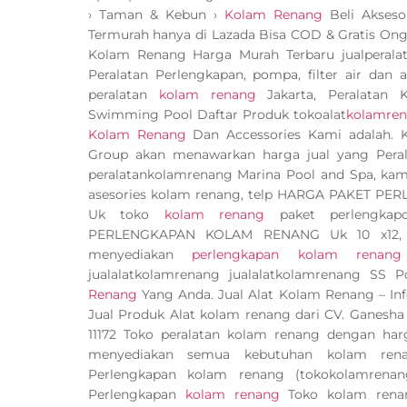
› Taman & Kebun ›
Kolam Renang
Beli Akseso
Termurah hanya di Lazada Bisa COD & Gratis Ong
Kolam Renang Harga Murah Terbaru jualperalat
Peralatan Perlengkapan, pompa, filter air dan
peralatan
kolam renang
Jakarta, Peralatan
Swimming Pool Daftar Produk tokoalat
kolamre
Kolam Renang
Dan Accessories Kami adalah.
Group akan menawarkan harga jual yang Pera
peralatankolamrenang Marina Pool and Spa, kami 
asesories kolam renang, telp HARGA PAKET P
Uk toko
kolam renang
paket perlengka
PERLENGKAPAN KOLAM RENANG Uk 10 x12, Uk
menyediakan
perlengkapan kolam renang
jualalatkolamrenang jualalatkolamrenang SS 
Renang
Yang Anda. Jual Alat Kolam Renang – I
Jual Produk Alat kolam renang dari CV. Ganesh
11172 Toko peralatan kolam renang dengan harg
menyediakan semua kebutuhan kolam renan
Perlengkapan kolam renang (tokokolamrena
Perlengkapan
kolam renang
Toko kolam rena