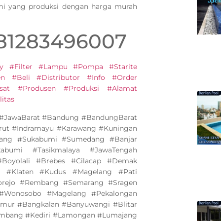
ami yang produksi dengan harga murah
081283496007
y #Filter #Lampu #Pompa #Starite
 #Beli #Distributor #Info #Order
sat #Produsen #Produksi #Alamat
itas
a #JawaBarat #Bandung #BandungBarat
arut #Indramayu #Karawang #Kuningan
bang #Sukabumi #Sumedang #Banjar
abumi #Tasikmalaya #JawaTengah
Boyolali #Brebes #Cilacap #Demak
 #Klaten #Kudus #Magelang #Pati
orejo #Rembang #Semarang #Sragen
 #Wonosobo #Magelang #Pekalongan
imur #Bangkalan #Banyuwangi #Blitar
ombang #Kediri #Lamongan #Lumajang