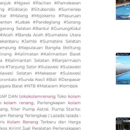
anjuk #Ngawi #Pacitan #Pamekasan
ng #Sidoarjo #Situbondo #Sumenep
tar #Malang #Mojokerto #Pasuruan
banten #Lebak #Pandeglang #Serang
gerang Selatan #Bantul #GunungKidul
 #Aceh #Banda Aceh #Sumatera Utara
kanbaru #Jambi #Sumatera Selatan
mpung #Kepulauan Bangka Belitung
inang #Kalimatan #Kalimantan Barat
a #Kalimantan Selatan #Banjarmasin
a #Tanjung Selor #Sulawesi #Sulawesi
awesi Selatan #Makassar #Sulawesi
rontalo #Sunda Kecil #Bali #Denpasar
ggara Barat #NTB #Mataram #lombok
GKAP DAN
tokokolamrenang
Toko
kolam
ko
kolam renang
, Perlengkapan
kolam
ang, filter Pump Astral. Pump Starite.
olam Renang Terlengkap | Lazada lazada ›
ris
Kolam Renang
Terbaru dan Harga
kos Kirim! Jual Peralatan Perlengkapan