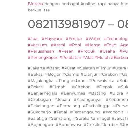
Bintaro
dengan berbagai kualitas tapi hanya k
berkualitas.
082113981907 – 
#Jual #Hayward #Emaux #Water #Technolog
#Vacuum #Astral #Pool #Harga #Toko Agen
#Perusahaan #Pesan #Produk #Usaha #Pu
#Perlengkapan #Peralatan #Alat #Murah #Berkual
#Jakarta #Barat #Pusat #Selatan #Timur #Utar
#Bekasi #Bogor #Ciamis #Cianjur #Cirebon #G
#Majalengka #Pangandaran #Purwakarta #Su
#Bekasi #Cimahi #Cirebon #Depok #Suk
#Banjarnegara #Banyumas #Batang #Blora #
#Grobogan #Jepara #Karanganyar #Kebumen
#Pekalongan #Pemalang #Purbalingga #Purw
#Sukoharjo #Tegal #Temanggung #Wonogiri
#Salatiga #Semarang #Surakarta #Tegal #JawaT
#Bojonegoro #Bondowoso #Gresik #Jember #J