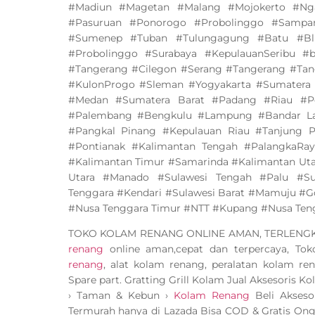
#Madiun #Magetan #Malang #Mojokerto #Ng
#Pasuruan #Ponorogo #Probolinggo #Sampa
#Sumenep #Tuban #Tulungagung #Batu #Bli
#Probolinggo #Surabaya #KepulauanSeribu #
#Tangerang #Cilegon #Serang #Tangerang #Tan
#KulonProgo #Sleman #Yogyakarta #Sumatera
#Medan #Sumatera Barat #Padang #Riau #Pe
#Palembang #Bengkulu #Lampung #Bandar La
#Pangkal Pinang #Kepulauan Riau #Tanjung P
#Pontianak #Kalimantan Tengah #PalangkaRay
#Kalimantan Timur #Samarinda #Kalimantan Utar
Utara #Manado #Sulawesi Tengah #Palu #Sul
Tenggara #Kendari #Sulawesi Barat #Mamuju #Go
#Nusa Tenggara Timur #NTT #Kupang #Nusa Ten
TOKO KOLAM RENANG ONLINE AMAN, TERLEN
renang
online aman,cepat dan terpercaya, To
renang
, alat kolam renang, peralatan kolam ren
Spare part. Gratting Grill Kolam Jual Aksesoris K
› Taman & Kebun ›
Kolam Renang
Beli Akseso
Termurah hanya di Lazada Bisa COD & Gratis Ong