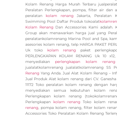
Kolam Renang Harga Murah Terbaru jualperalat
Peralatan Perlengkapan, pompa, filter air dan
peralatan
kolam renang
Jakarta, Peralatan
Swimming Pool Daftar Produk tokoalat
kolamre
Kolam Renang
Dan Accessories Kami adalah.
Group akan menawarkan harga jual yang Pera
peralatankolamrenang Marina Pool and Spa, kami 
asesories kolam renang, telp HARGA PAKET P
Uk toko
kolam renang
paket perlengka
PERLENGKAPAN KOLAM RENANG Uk 10 x12, Uk
menyediakan
perlengkapan kolam renang
jualalatkolamrenang jualalatkolamrenang SS 
Renang
Yang Anda. Jual Alat Kolam Renang – I
Jual Produk Alat kolam renang dari CV. Ganesh
11172 Toko peralatan kolam renang dengan harg
menyediakan semua kebutuhan kolam renan
Perlengkapan kolam renang (tokokolamrena
Perlengkapan
kolam renang
Toko kolam rena
renang
, pompa kolam renang, filter kolam ren
Accessories Toko Peralatan Kolam Renang Terlen