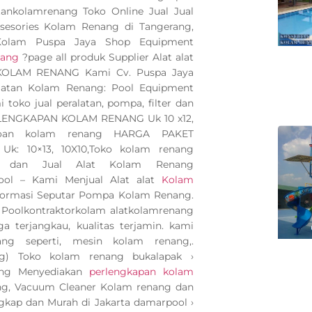
ankolamrenang Toko Online Jual Jual
 asesories Kolam Renang di Tangerang,
 Kolam Puspa Jaya Shop Equipment
nang
?page all produk Supplier Alat alat
 KOLAM RENANG Kami Cv. Puspa Jaya
latan Kolam Renang: Pool Equipment
toko jual peralatan, pompa, filter dan
ERLENGKAPAN KOLAM RENANG Uk 10 x12,
poan kolam renang HARGA PAKET
: 10×13, 10X10,Toko kolam renang
dan Jual Alat Kolam Renang
Pool – Kami Menjual Alat alat
Kolam
nformasi Seputar Pompa Kolam Renang.
a Poolkontraktorkolam alatkolamrenang
a terjangkau, kualitas terjamin. kami
g seperti, mesin kolam renang,.
ng) Toko kolam renang bukalapak ›
ng Menyediakan
perlengkapan kolam
ang, Vacuum Cleaner Kolam renang dan
gkap dan Murah di Jakarta damarpool ›