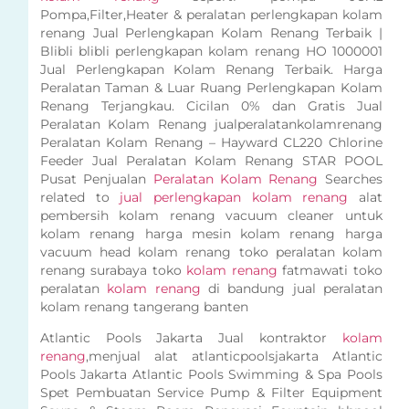
Pompa,Filter,Heater & peralatan perlengkapan kolam
renang Jual Perlengkapan Kolam Renang Terbaik |
Blibli blibli perlengkapan kolam renang HO 1000001
Jual Perlengkapan Kolam Renang Terbaik. Harga
Peralatan Taman & Luar Ruang Perlengkapan Kolam
Renang Terjangkau. Cicilan 0% dan Gratis Jual
Peralatan Kolam Renang jualperalatankolamrenang
Peralatan Kolam Renang – Hayward CL220 Chlorine
Feeder Jual Peralatan Kolam Renang STAR POOL
Pusat Penjualan
Peralatan Kolam Renang
Searches
related to
jual perlengkapan kolam renang
alat
pembersih kolam renang vacuum cleaner untuk
kolam renang harga mesin kolam renang harga
vacuum head kolam renang toko peralatan kolam
renang surabaya toko
kolam renang
fatmawati toko
peralatan
kolam renang
di bandung jual peralatan
kolam renang tangerang banten
Atlantic Pools Jakarta Jual kontraktor
kolam
renang
,menjual alat atlanticpoolsjakarta Atlantic
Pools Jakarta Atlantic Pools Swimming & Spa Pools
Spet Pembuatan Service Pump & Filter Equipment