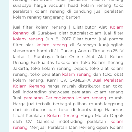
surabaya harga vacuum head kolam renang toko
peralatan kolam renang di bandung jual peralatan
kolam renang tangerang banten
jual filter kolam renang | Distributor Alat
Kolam
Renang
di Surabaya distributoralatkolam jual filter
kolam renang
Jun 8, 2017 Distributor jual pompa
filter alat
kolam renang
di Surabaya kunjungilah
showroom kami di Jl. Pucang Anom Timur no.25 IV
lantai 1, Surabaya Toko Online Alat Alat Kolam
Renang Berkualitas tokokolam Toko Kolam Renang
Jakarta, toko kolam renang Depok, toko alat kolam
renang, toko peralatan
kolam renang
dan toko obat
kolam renang. Kami CV. GANESHA
Jual Peralatan
Kolam Renang
harga murah distributor dan toko,
beli indotrading showcase peralatan kolam renang
Jual
peralatan Perlengkapan kolam renang
murah,
Harga jual terbaik, berbagai pilihan, murah langsung
dari distributor dan toko di Indotrading Halaman
1.Jual Peralatan
Kolam Renang
Harga Murah Depok
oleh CV. Ganesha indotrading peralatan
kolam
renang
Menjual Peralatan Dan Perlengkapan Kolam