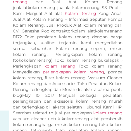
renang
dan Jual Alat Kolam Renang
jualalatkolamrenang jualalatkolamrenang SS Pool –
Kami Menjual Alat alat
Kolam Renang
Yang Anda.
Jual Alat Kolam Renang – Informasi Seputar Pompa
Kolam Renang. Jual Produk Alat kolam renang dari
CV. Ganesha Poolkontraktorkolam alatkolamrenang
11172 Toko peralatan kolam renang dengan harga
terjangkau, kualitas terjamin. kami menyediakan
semua kebutuhan kolam renang seperti, mesin
kolam renang,. Perlengkapan kolam renang
(tokokolamrenang) Toko kolam renang bukalapak ›
Perlengkapan
kolam renang
Toko kolam renang
Menyediakan
perlengkapan kolam renang
, pompa
kolam renang, filter kolam renang, Vacuum Cleaner
Kolam renang dan Accessories Toko Peralatan Kolam
Renang Terlengkap dan Murah di Jakarta damarpool ›
blogMay 10, 2017 Menjual berbagai peralatan,
perlengkapan dan aksesoris kolam renang murah
dan terlengkap di jakarta selatan Hubungi Kami HP:
Searches related to jual perlengkapan
kolam renang
vacuum cleaner untuk kolamrenang alat pembersih
kolam renangharga mesin kolam renang toko kolam
renang fatmawati toko peralatan kolam renang