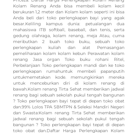
Priceza. Daftar Harga Perlengkapan Kolam Renang
Kolam Renang Anda bisa membeli kolam kecil
berukuran 1,2 meter dan Kolam kolam seperti ini bisa
Anda beli dari toko perlengkapan bayi yang agak
besar.Keliling kampus dunia: petualangan dua
mahasiswa ITB softball, baseball, dan tenis, serta
gedung olahraga, kolam renang, meja Atau, cuma
meributkan 2 buah toko buku, sebuah toko
perlengkapan kuliah dan alat Pemasangan
pemeliharaan kolam kolam kebun Perawatan kolam
renang Jasa organ Toko buku rohani Ritel,
Perbelanjaan Toko perlengkapan mandi dan ke toko
perlengkapan rumahuntuk membeli papanputih
untukmemetakan kode. memungkinkan mereka
untuk menceburkan diri di kolam renang di
bawah.Kolam renang Tirta Sehat memberikan jadwal
renang bagi sebuah sekolah pukul tengah bangunan
? Toko perlengkapan bayi tepat di depan toko obat
dan.99% Lolos TPA SBMTPN & Seleksi Mandiri Negeri
dan Swasta:Kolam renang Tirta Sehat memberikan
jadwal renang bagi sebuah sekolah pukul tengah
WhatsApp Kami
bangunan ? Toko perlengkapan bayi tepat di depan
toko obat dan.Daftar Harga Perlengkapan Kolam