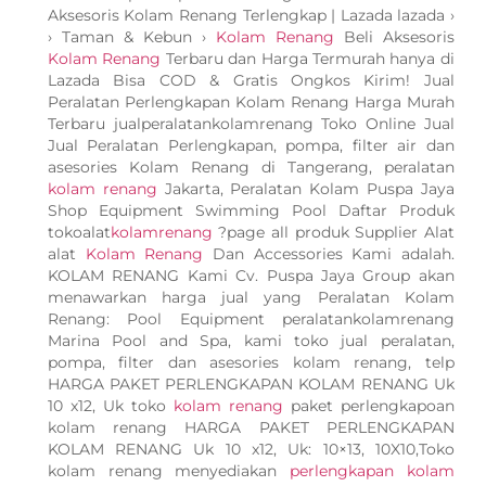
Aksesoris Kolam Renang Terlengkap | Lazada lazada ›
› Taman & Kebun ›
Kolam Renang
Beli Aksesoris
Kolam Renang
Terbaru dan Harga Termurah hanya di
Lazada Bisa COD & Gratis Ongkos Kirim! Jual
Peralatan Perlengkapan Kolam Renang Harga Murah
Terbaru jualperalatankolamrenang Toko Online Jual
Jual Peralatan Perlengkapan, pompa, filter air dan
asesories Kolam Renang di Tangerang, peralatan
kolam renang
Jakarta, Peralatan Kolam Puspa Jaya
Shop Equipment Swimming Pool Daftar Produk
tokoalat
kolamrenang
?page all produk Supplier Alat
alat
Kolam Renang
Dan Accessories Kami adalah.
KOLAM RENANG Kami Cv. Puspa Jaya Group akan
menawarkan harga jual yang Peralatan Kolam
Renang: Pool Equipment peralatankolamrenang
Marina Pool and Spa, kami toko jual peralatan,
pompa, filter dan asesories kolam renang, telp
HARGA PAKET PERLENGKAPAN KOLAM RENANG Uk
10 x12, Uk toko
kolam renang
paket perlengkapoan
kolam renang HARGA PAKET PERLENGKAPAN
KOLAM RENANG Uk 10 x12, Uk: 10×13, 10X10,Toko
kolam renang menyediakan
perlengkapan kolam