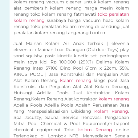
kolam renang vacuum cleaner untuk kolam renang
alat pembersih kolam renang harga mesin kolam
renang toko kolam renang fatmawati
toko peralatan
kolam renang
surabaya harga vacuum head kolam
renang toko peralatan kolam renang di bandung jual
peralatan kolam renang tangerang banten
Jual Mainan Kolam Air Anak Terbaik | elevenia
elevenia › › Mainan Luar Ruangan (Outdoor Toys) play
sand squishy pasir kinetik kinetic set perlengkapan
main toys kid. Rp 100.000 (29%?) Delima Kolam
Renang Intex 57106 Dino Pool 61cm x 22cm. 35%.
KINGS POOL | Jasa Konstruksi dan Penjualan Alat
Alat Kolam Renang
kolam renang
kings pool Jasa
Konstruksi dan Penjualan Alat Alat Kolam Renang,
Hubungi Adellia Pools Jual Kontraktor Kolam
Renang,Kolam Renang,Alat kontraktor
kolam renang
Adellia Pools Adellia Pools Adalah Perusahaan Jasa
Yang Menspesialisasikan Dibidang
Kolam Renang
,
Spa Jacuzzy, Sauna, Service Renovasi, Pengadaan
Mitra Pool Chemical & Pool Equipment,mitrapool
chemical equipment Toko
kolam Renang
online
Terlengkap di Lombok NTB, Menyediakan Segala