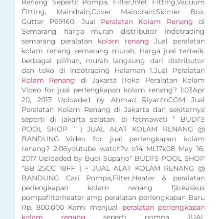
Renang Seperti: Pompa, Filter,Inlet Fitting,Vacuum
Fitting, Maindrain,Cover Maindrain,Skimer Box,
Gutter P69160. Jual
Peralatan Kolam Renang
di
Semarang harga murah distributor indotrading
semarang peralatan
kolam renang
Jual peralatan
kolam renang semarang murah, Harga jual terbaik,
berbagai pilihan, murah langsung dari distributor
dan toko di Indotrading Halaman 1.Jual Peralatan
Kolam Renang
di Jakarta |Toko Peralatan Kolam
Video for jual perlengkapan kolam renang? 1:03Apr
20, 2017 Uploaded by Ahmad RiyantoCOM Jual
Peralatan Kolam Renang di Jakarta dan sekitarnya
seperti di jakarta selatan, di fatmawati ” BUDI’S
POOL SHOP ” | JUAL ALAT KOLAM RENANG @
BANDUNG Video for jual perlengkapan kolam
renang? 2:06youtube watch?v o14 ML17k08 May 16,
2017 Uploaded by Budi Suparjo” BUDI’S POOL SHOP
“BB 25CC 18FF | ~ JUAL ALAT KOLAM RENANG @
BANDUNG Cari Pompa,Filter,Heater & peralatan
perlengkapan kolam renang fjb.kaskus
pompafilterheater amp peralatan perlengkapan Baru
Rp. 800.000 Kami menjual
peralatan perlengkapan
kolam renang
seperti pompa JUAL