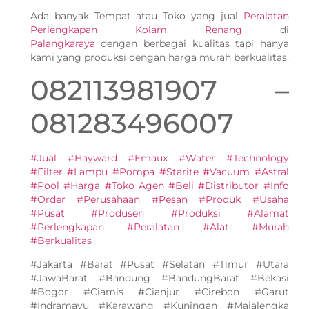
Ada banyak Tempat atau Toko yang jual
Peralatan
Perlengkapan Kolam Renang
di
Palangkaraya
dengan berbagai kualitas tapi hanya
kami yang produksi dengan harga murah berkualitas.
082113981907 –
081283496007
#Jual #Hayward #Emaux #Water #Technology
#Filter #Lampu #Pompa #Starite #Vacuum #Astral
#Pool #Harga #Toko Agen #Beli #Distributor #Info
#Order #Perusahaan #Pesan #Produk #Usaha
#Pusat #Produsen #Produksi #Alamat
#Perlengkapan #Peralatan #Alat #Murah
#Berkualitas
#Jakarta #Barat #Pusat #Selatan #Timur #Utara
#JawaBarat #Bandung #BandungBarat #Bekasi
#Bogor #Ciamis #Cianjur #Cirebon #Garut
#Indramayu #Karawang #Kuningan #Majalengka