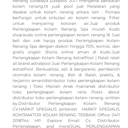
Renang Surabaya yudipool 2017 mengenal peralatan
kolam renang.ht yudi pool jual Peralatan yang
dipakai untuk kolam renang antara lain : Pompa
berfungsi untuk sirkulasi air kolam renang. Filter
untuk menyaring kotoran air.Jual produk
Perlengkapan Kolam Renang Spa murah Kudo
shop.kudo online perlengkapan kolam renang 16 Jual
beli dan cek harga produk Perlengkapan Kolam
Renang Spa dengan diskon hingga 70%, komisi, dan
gratis ongkir. Bisnis online aman di Kudo.Jual
Perlengkapan Kolam Renang AstralPool | Ralali ralali
all brand astralpool Jual Perlengkapan Kolam Renang
AstralPool. Berkualitas, asli & bergaransi, pembersih
otomatis kolam renang. Beli di Ralali, praktis, &
terjamin aman!distributor toko perlengkapan kolam
renang | Toko Mainan Anak mainanak distributor
toko perlengkapan kolam rena Posts about
distributor toko perlengkapan kolam renang written
by.Distributor Perlengkapan Kolam Renang
CV.HARKIT SPESIALIS pinterest HARKIT SPESIALIS
KONTRAKTOR KOLAM RENANG TERBAIK Office: 0411
2018744 HP: Explore Email Cv, Distributor
Perlengkapan, and more!JUAL PERLENGKAPAN