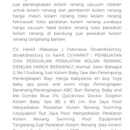
jual perlengkapan kolam renang vacuum cleaner
untuk kolam renang alat pembersih kolam renang
harga mesin kolam renang toko kolam renang
fatmawati toko peralatan kolam renang surabaya
harga vacuum head kolam renang toko peralatan
kolam renang di bandung jual peralatan kolam
renang tangerang banten
CV. Harkit Makassar | Indonesia Streetdirectory
streetdirectory cv harkit CV.HARKIT : PEMBUATAN
DAN PENJUALAN PERALATAN KOLAM RENANG
DENGAN HARGA BERSAING!! Alamat Jalan Bahagia
2. No.1 Sudiang.Jual Kolam Baby Spa dan Pelampung
Perlengkapan Bayi Harga babyzania en buy toys
baby spa pools and swim rings Perlengkapan
Berenang.Perlengkapan ABC Ban Renang Baby and
Me Combo Blue 11% QuickView. Doctor Dolphin
Kolam Baby Spa 80 x 80 cm Rut Jaya Pool
Menyediakan Peralatan Kolam Renang Swiming
rutjayapool Rut Jaya Pool Menyediakan Peralatan
Kolam Renang Swiming Pool Equipment
Tangerang.Jual Peralatan Kolam Renang Jasa Kolam