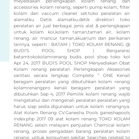
meyediakan perlengkapan kolam renang dan
accessories kolam renang, seperti pump kolam, filter
kolam dan vaccum cleaner set.toko peralatan air
alamatku Detik alamatku.detik direktori toko
peralatan air jual berbagai jenis alat & perlengkapan
untuk kolam koi,kolam taman,taman air, kolam
renang, air mancur taman,akuarium dan perikanan
lainnya, seperti : BATAM | TOKO KOLAM RENANG @
BUDI’S POOL SHOP | Bergaransi
batamtokokolamrenang budis pool shop toko kol
Apr 24, 2017 BUDI’S POOL SHOP Menyediakan Obat
Kolam renang peralatan Perlengkapan Aksesories
sanitasi secara lengkap Complete ” ONE Kenali
beragam peralatan yang dibutuhkan kolam renang
kolamrenangpro kenali beragam peralatan yang
dibutuhkan Sep 4, 2017 Pemilik kolam renang wajib
mengetahui dan mengenali peralatan peralatan yang
harus siap sedia digunakan untuk kolam renangnya.
Alat Kolam Renang CV.Ganesha Pools ganeshapools
index.php 2017 09 alat kolam renang TOKO KOLAM
RENANG selain melayani penjualan Chemical kolam
renang, proses pengadaan barang peralatan kolam
renang. untuk konsumen sekitar Searches related to