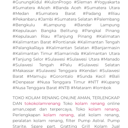
#GunungKidul #KulonProgo #Sleman #Yogyakarta
#Sumatera #Aceh #Banda Aceh #Sumatera Utara
#Medan #Sumatera Barat #Padang #Riau
#Pekanbaru #Jambi #Sumatera Selatan #Palembang
#Bengkulu #Lampung #Bandar Lampung
#Kepulauan Bangka Belitung #Pangkal Pinang
#Kepulauan Riau #Tanjung Pinang #Kalimatan
#Kalimantan Barat #Pontianak #Kalimantan Tengah
#PalangkaRaya #Kalimantan Selatan #Banjarmasin
#Kalimantan Timur #Samarinda #Kalimantan Utara
#Tanjung Selor #Sulawesi #Sulawesi Utara #Manado
#Sulawesi Tengah #Palu #Sulawesi Selatan
#Makassar #Sulawesi Tenggara #Kendari #Sulawesi
Barat #Mamuju #Gorontalo #Sunda Kecil #Bali
#Denpasar #Nusa Tenggara Timur #NTT #Kupang
#Nusa Tenggara Barat #NTB #Mataram #lombok
TOKO KOLAM RENANG ONLINE AMAN, TERLENGKAP
DAN
tokokolamrenang
Toko
kolam renang
online
aman,cepat dan terpercaya, Toko
kolam renang
,
Perlengkapan
kolam renang
, alat kolam renang,
peralatan kolam renang, filter Pump Astral. Pump
Starite. Spare part. Gratting Grill Kolam Jual