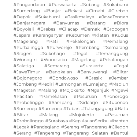
#Pangandaran #Purwakarta #Subang #Sukabumi
#Sumedang #Banjar #Bekasi #Cimahi #Cirebon
#Depok #Sukabumi #Tasikmalaya #JawaTengah
#Banjarnegara #Banyumas #Batang #Blora
#Boyolali #Brebes #Cilacap #Demak #Grobogan
#Jepara #Karanganyar #Kebumen #Klaten #Kudus
#Magelang #Pati #Pekalongan #Pemalang
#Purbalingga #Purworejo #Rembang #Semarang
#Sragen #Sukoharjo #Tegal #Temanggung
#Wonogiri #Wonosobo #Magelang #Pekalongan
#Salatiga #Semarang #Surakarta #Tegal
#JawaTimur #Bangkalan #Banyuwangi #Blitar
#Bojonegoro #Bondowoso #Gresik #Jember
#Jombang #Kediri #Lamongan #Lumajang #Madiun
#Magetan #Malang #Mojokerto #Nganjuk #Ngawi
#Pacitan #Pamekasan #Pasuruan #Ponorogo
#Probolinggo #Sampang #Sidoarjo #Situbondo
#Sumenep #Sumenep #Tuban #Tulungagung #Batu
#Blitar #Malang #Mojokerto #Pasuruan
#Probolinggo #Surabaya #KepulauanSeribu #banten
#Lebak #Pandeglang #Serang #Tangerang #Cilegon
#Serang #Tangerang #Tangerang Selatan #Bantul