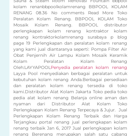
Sauna & Steam Room Renovasi Fountain bbpool
kolam renanbbpoolkolamrenang BBPOOL KOLAM
RENANG 08.36 No comments Read More Toko
Peralatan Kolam Renang. BBPOOL KOLAM Toko
Mosaik Kolam Renang. BBPOOL distributor
perlengkapan kolam renang kontraktor kolam
renang kontraktorkolamrenang surabaya p blog
page 19 Perlengkapan dan peralatan kolam renang
yang kami jual diantaranya seperti: Pompa Filter Air
Obat Penjernih Air Lampu Kolam Mosaik Keramik
Kolam Peralatan Kolam Renang
Oleh:LAYYAPOOL
Penyedia peralatan kolam renang
Layya Pool menyediakan berbagai peralatan untuk
kebutuhan kolam renang Anda.Berbagai persediaan
dan peralatan kolam renang tersedia di toko
kami.Distributor Alat Kolam Jakarta Toko pedia toko
pedia alat kolam renang Belanja online aman dan
nyaman dari Distributor Alat Kolam Toko
Perlengkapan Kolam Renang Terpecaya & Jujur. Jual
Perlengkapan Kolam Renang Terbaik dan Harga
Terjangkau portal renang jual perlengkapan kolam
renang terbaik Jan 6, 2017 Jual perlengkapan kolam
renang Berenang merupakan salah satu cabang