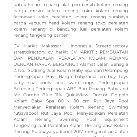
untuk kolam renang alat pembersih kolam renang
harga mesin kolam renang toko kolam renang
fatmawati toko peralatan kolam renang surabaya
harga vacuum head kolam renang toko peralatan
kolam renang di bandung jual peralatan kolam
renang tangerang banten
CV. Harkit Makassar | Indonesia Streetdirectory
streetdirectory cv harkit CV.HARKIT : PEMBUATAN
DAN PENJUALAN PERALATAN KOLAM RENANG
DENGAN HARGA BERSAING!! Alamat Jalan Bahagia
2. No.1 Sudiang.Jual Kolam Baby Spa dan Pelampung
Perlengkapan Bayi Harga babyzania en buy toys
baby spa pools and swim rings Perlengkapan
Berenang.Perlengkapan ABC Ban Renang Baby and
Me Combo Blue 11% QuickView. Doctor Dolphin
Kolam Baby Spa 80 x 80 cm Rut Jaya Pool
Menyediakan Peralatan Kolam Renang Swiming
rutjayapool Rut Jaya Pool Menyediakan Peralatan
Kolam Renang Swiming Pool Equipment
Tangerang.Jual Peralatan Kolam Renang Jasa Kolam
Renang Surabaya yudipool 2017 mengenal peralatan