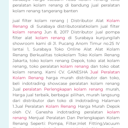
peralatan kolam renang di bandung jual peralatan
kolam renang tangerang banten
jual filter kolam renang | Distributor Alat
Kolam
Renang
di Surabaya distributoralatkolam jual filter
kolam renang
Jun 8, 2017 Distributor jual pompa
filter alat
kolam renang
di Surabaya kunjungilah
showroom kami di Jl. Pucang Anom Timur no.25 IV
lantai 1, Surabaya Toko Online Alat Alat Kolam
Renang Berkualitas tokokolam Toko Kolam Renang
Jakarta, toko kolam renang Depok, toko alat kolam
renang, toko peralatan
kolam renang
dan toko obat
kolam renang. Kami CV. GANESHA
Jual Peralatan
Kolam Renang
harga murah distributor dan toko,
beli indotrading showcase peralatan kolam renang
Jual
peralatan Perlengkapan kolam renang
murah,
Harga jual terbaik, berbagai pilihan, murah langsung
dari distributor dan toko di Indotrading Halaman
1.Jual Peralatan
Kolam Renang
Harga Murah Depok
oleh CV. Ganesha indotrading peralatan
kolam
renang
Menjual Peralatan Dan Perlengkapan Kolam
Renang Seperti: Pompa, Filter,Inlet Fitting,Vacuum