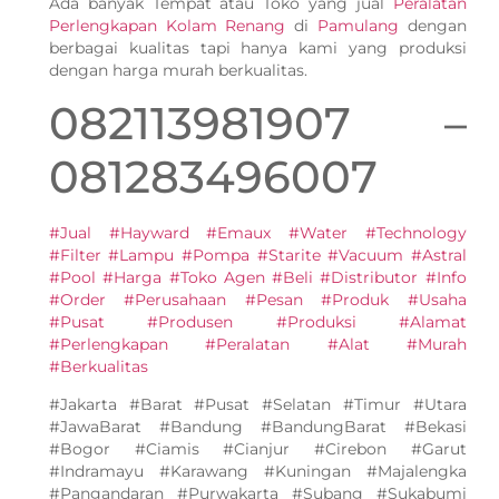
Ada banyak Tempat atau Toko yang jual
Peralatan
Perlengkapan Kolam Renang
di
Pamulang
dengan
berbagai kualitas tapi hanya kami yang produksi
dengan harga murah berkualitas.
082113981907 –
081283496007
#Jual #Hayward #Emaux #Water #Technology
#Filter #Lampu #Pompa #Starite #Vacuum #Astral
#Pool #Harga #Toko Agen #Beli #Distributor #Info
#Order #Perusahaan #Pesan #Produk #Usaha
#Pusat #Produsen #Produksi #Alamat
#Perlengkapan #Peralatan #Alat #Murah
#Berkualitas
#Jakarta #Barat #Pusat #Selatan #Timur #Utara
#JawaBarat #Bandung #BandungBarat #Bekasi
#Bogor #Ciamis #Cianjur #Cirebon #Garut
#Indramayu #Karawang #Kuningan #Majalengka
#Pangandaran #Purwakarta #Subang #Sukabumi