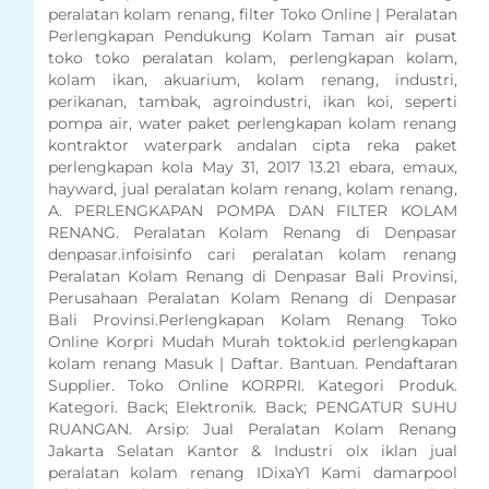
peralatan kolam renang, filter Toko Online | Peralatan
Perlengkapan Pendukung Kolam Taman air pusat
toko toko peralatan kolam, perlengkapan kolam,
kolam ikan, akuarium, kolam renang, industri,
perikanan, tambak, agroindustri, ikan koi, seperti
pompa air, water paket perlengkapan kolam renang
kontraktor waterpark andalan cipta reka paket
perlengkapan kola May 31, 2017 13.21 ebara, emaux,
hayward, jual peralatan kolam renang, kolam renang,
A. PERLENGKAPAN POMPA DAN FILTER KOLAM
RENANG. Peralatan Kolam Renang di Denpasar
denpasar.infoisinfo cari peralatan kolam renang
Peralatan Kolam Renang di Denpasar Bali Provinsi,
Perusahaan Peralatan Kolam Renang di Denpasar
Bali Provinsi.Perlengkapan Kolam Renang Toko
Online Korpri Mudah Murah toktok.id perlengkapan
kolam renang Masuk | Daftar. Bantuan. Pendaftaran
Supplier. Toko Online KORPRI. Kategori Produk.
Kategori. Back; Elektronik. Back; PENGATUR SUHU
RUANGAN. Arsip: Jual Peralatan Kolam Renang
Jakarta Selatan Kantor & Industri olx iklan jual
peralatan kolam renang IDixaY1 Kami damarpool