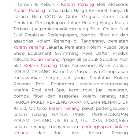
› Taman & Kebun ›
Kolam Renang
Beli Aksesoris
Kolam Renang
Terbaru dan Harga Termurah hanya di
Lazada Bisa COD & Gratis Ongkos Kirim! Jual
Peralatan Perlengkapan Kolam Renang Harga Murah
Terbaru jualperalatankolamrenang Toko Online Jual
Jual Peralatan Perlengkapan, pompa, filter air dan
asesories Kolam Renang di Tangerang, peralatan
kolam renang
Jakarta, Peralatan Kolam Puspa Jaya
Shop Equipment Swimming Pool Daftar Produk
tokoalat
kolamrenang
?page all produk Supplier Alat
alat
Kolam Renang
Dan Accessories Kami adalah.
KOLAM RENANG Kami Cv. Puspa Jaya Group akan
menawarkan harga jual yang Peralatan Kolam
Renang: Pool Equipment peralatankolamrenang
Marina Pool and Spa, kami toko jual peralatan,
pompa, filter dan asesories kolam renang, telp
HARGA PAKET PERLENGKAPAN KOLAM RENANG Uk
10 x12, Uk toko
kolam renang
paket perlengkapoan
kolam renang HARGA PAKET PERLENGKAPAN
KOLAM RENANG Uk 10 x12, Uk: 10×13, 10X10,Toko
kolam renang menyediakan
perlengkapan kolam
renang
dan Jual Alat Kolam Renang