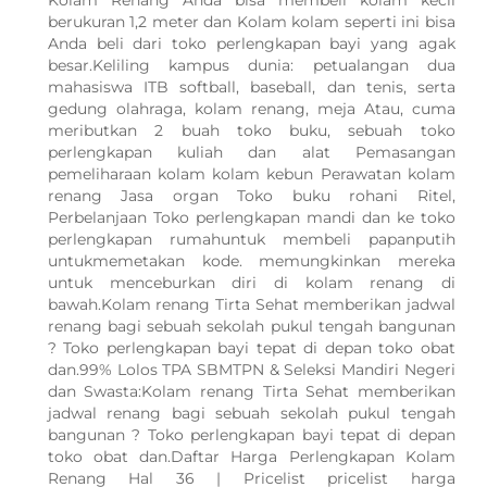
Kolam Renang Anda bisa membeli kolam kecil
berukuran 1,2 meter dan Kolam kolam seperti ini bisa
Anda beli dari toko perlengkapan bayi yang agak
besar.Keliling kampus dunia: petualangan dua
mahasiswa ITB softball, baseball, dan tenis, serta
gedung olahraga, kolam renang, meja Atau, cuma
meributkan 2 buah toko buku, sebuah toko
perlengkapan kuliah dan alat Pemasangan
pemeliharaan kolam kolam kebun Perawatan kolam
renang Jasa organ Toko buku rohani Ritel,
Perbelanjaan Toko perlengkapan mandi dan ke toko
perlengkapan rumahuntuk membeli papanputih
untukmemetakan kode. memungkinkan mereka
untuk menceburkan diri di kolam renang di
bawah.Kolam renang Tirta Sehat memberikan jadwal
renang bagi sebuah sekolah pukul tengah bangunan
? Toko perlengkapan bayi tepat di depan toko obat
dan.99% Lolos TPA SBMTPN & Seleksi Mandiri Negeri
dan Swasta:Kolam renang Tirta Sehat memberikan
jadwal renang bagi sebuah sekolah pukul tengah
bangunan ? Toko perlengkapan bayi tepat di depan
WhatsApp Kami
toko obat dan.Daftar Harga Perlengkapan Kolam
Renang Hal 36 | Pricelist pricelist harga