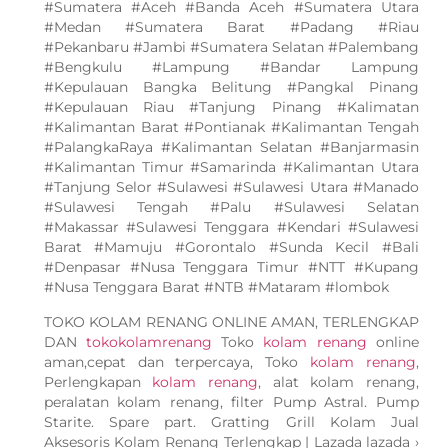
#Sumatera #Aceh #Banda Aceh #Sumatera Utara
#Medan #Sumatera Barat #Padang #Riau
#Pekanbaru #Jambi #Sumatera Selatan #Palembang
#Bengkulu #Lampung #Bandar Lampung
#Kepulauan Bangka Belitung #Pangkal Pinang
#Kepulauan Riau #Tanjung Pinang #Kalimatan
#Kalimantan Barat #Pontianak #Kalimantan Tengah
#PalangkaRaya #Kalimantan Selatan #Banjarmasin
#Kalimantan Timur #Samarinda #Kalimantan Utara
#Tanjung Selor #Sulawesi #Sulawesi Utara #Manado
#Sulawesi Tengah #Palu #Sulawesi Selatan
#Makassar #Sulawesi Tenggara #Kendari #Sulawesi
Barat #Mamuju #Gorontalo #Sunda Kecil #Bali
#Denpasar #Nusa Tenggara Timur #NTT #Kupang
#Nusa Tenggara Barat #NTB #Mataram #lombok
TOKO KOLAM RENANG ONLINE AMAN, TERLENGKAP
DAN
tokokolamrenang
Toko
kolam renang
online
aman,cepat dan terpercaya, Toko
kolam renang
,
Perlengkapan
kolam renang
, alat kolam renang,
peralatan kolam renang, filter Pump Astral. Pump
Starite. Spare part. Gratting Grill Kolam Jual
Aksesoris Kolam Renang Terlengkap | Lazada lazada ›