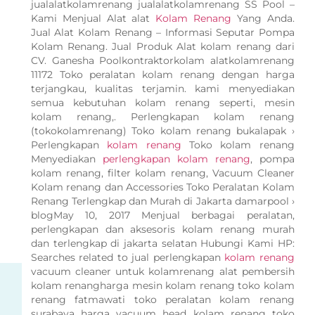
jualalatkolamrenang jualalatkolamrenang SS Pool –
Kami Menjual Alat alat
Kolam Renang
Yang Anda.
Jual Alat Kolam Renang – Informasi Seputar Pompa
Kolam Renang. Jual Produk Alat kolam renang dari
CV. Ganesha Poolkontraktorkolam alatkolamrenang
11172 Toko peralatan kolam renang dengan harga
terjangkau, kualitas terjamin. kami menyediakan
semua kebutuhan kolam renang seperti, mesin
kolam renang,. Perlengkapan kolam renang
(tokokolamrenang) Toko kolam renang bukalapak ›
Perlengkapan
kolam renang
Toko kolam renang
Menyediakan
perlengkapan kolam renang
, pompa
kolam renang, filter kolam renang, Vacuum Cleaner
Kolam renang dan Accessories Toko Peralatan Kolam
Renang Terlengkap dan Murah di Jakarta damarpool ›
blogMay 10, 2017 Menjual berbagai peralatan,
perlengkapan dan aksesoris kolam renang murah
dan terlengkap di jakarta selatan Hubungi Kami HP:
Searches related to jual perlengkapan
kolam renang
vacuum cleaner untuk kolamrenang alat pembersih
kolam renangharga mesin kolam renang toko kolam
renang fatmawati toko peralatan kolam renang
surabaya harga vacuum head kolam renang toko