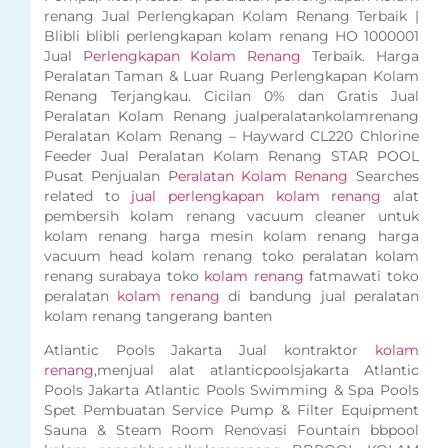
renang Jual Perlengkapan Kolam Renang Terbaik |
Blibli blibli perlengkapan kolam renang HO 1000001
Jual
Perlengkapan Kolam Renang
Terbaik. Harga
Peralatan Taman & Luar Ruang Perlengkapan Kolam
Renang Terjangkau. Cicilan 0% dan Gratis Jual
Peralatan Kolam Renang jualperalatankolamrenang
Peralatan Kolam Renang – Hayward CL220 Chlorine
Feeder Jual Peralatan Kolam Renang STAR POOL
Pusat Penjualan
Peralatan Kolam Renang
Searches
related to
jual perlengkapan kolam renang
alat
pembersih kolam renang vacuum cleaner untuk
kolam renang harga mesin kolam renang harga
vacuum head kolam renang toko peralatan kolam
renang surabaya toko
kolam renang
fatmawati toko
peralatan
kolam renang
di bandung jual peralatan
kolam renang tangerang banten
Atlantic Pools Jakarta Jual kontraktor
kolam
renang
,menjual alat atlanticpoolsjakarta Atlantic
Pools Jakarta Atlantic Pools Swimming & Spa Pools
Spet Pembuatan Service Pump & Filter Equipment
Sauna & Steam Room Renovasi Fountain bbpool