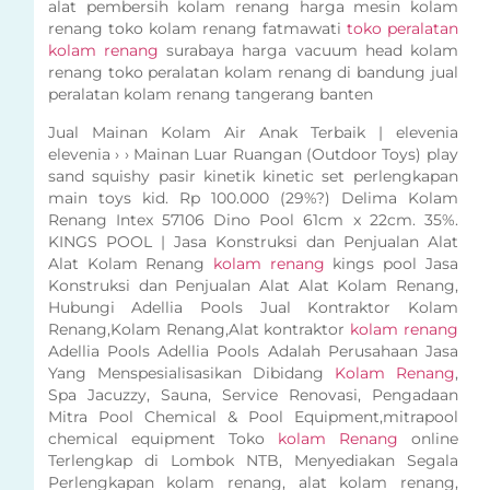
alat pembersih kolam renang harga mesin kolam
renang toko kolam renang fatmawati
toko peralatan
kolam renang
surabaya harga vacuum head kolam
renang toko peralatan kolam renang di bandung jual
peralatan kolam renang tangerang banten
Jual Mainan Kolam Air Anak Terbaik | elevenia
elevenia › › Mainan Luar Ruangan (Outdoor Toys) play
sand squishy pasir kinetik kinetic set perlengkapan
main toys kid. Rp 100.000 (29%?) Delima Kolam
Renang Intex 57106 Dino Pool 61cm x 22cm. 35%.
KINGS POOL | Jasa Konstruksi dan Penjualan Alat
Alat Kolam Renang
kolam renang
kings pool Jasa
Konstruksi dan Penjualan Alat Alat Kolam Renang,
Hubungi Adellia Pools Jual Kontraktor Kolam
Renang,Kolam Renang,Alat kontraktor
kolam renang
Adellia Pools Adellia Pools Adalah Perusahaan Jasa
Yang Menspesialisasikan Dibidang
Kolam Renang
,
Spa Jacuzzy, Sauna, Service Renovasi, Pengadaan
Mitra Pool Chemical & Pool Equipment,mitrapool
chemical equipment Toko
kolam Renang
online
Terlengkap di Lombok NTB, Menyediakan Segala
Perlengkapan kolam renang, alat kolam renang,