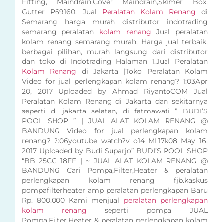
Fitting, Maindrain,Cover Maindrain,Skimer Box,
Gutter P69160. Jual
Peralatan Kolam Renang
di
Semarang harga murah distributor indotrading
semarang peralatan
kolam renang
Jual peralatan
kolam renang semarang murah, Harga jual terbaik,
berbagai pilihan, murah langsung dari distributor
dan toko di Indotrading Halaman 1.Jual Peralatan
Kolam Renang
di Jakarta |Toko Peralatan Kolam
Video for jual perlengkapan kolam renang? 1:03Apr
20, 2017 Uploaded by Ahmad RiyantoCOM Jual
Peralatan Kolam Renang di Jakarta dan sekitarnya
seperti di jakarta selatan, di fatmawati ” BUDI’S
POOL SHOP ” | JUAL ALAT KOLAM RENANG @
BANDUNG Video for jual perlengkapan kolam
renang? 2:06youtube watch?v o14 ML17k08 May 16,
2017 Uploaded by Budi Suparjo” BUDI’S POOL SHOP
“BB 25CC 18FF | ~ JUAL ALAT KOLAM RENANG @
BANDUNG Cari Pompa,Filter,Heater & peralatan
perlengkapan kolam renang fjb.kaskus
pompafilterheater amp peralatan perlengkapan Baru
Rp. 800.000 Kami menjual
peralatan perlengkapan
kolam renang
seperti pompa JUAL
Pompa,Filter,Heater & peralatan perlengkapan kolam