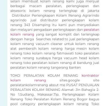
selain membuat kolam renang kami juga menjual
berbagai macam peralatan, perlengkapan dan
aksesoris kolam renang terlengkap di jakarta
Distributor Perlengkapan Kolam Renang Agrarindo
agrarindo jual distributor perlengkapan kolam
renang 343 Disamping itu kami pun menyediakan
dan melayani pengadaan perlengkapan dan
peralatan
kolam renang
yang sangat komplit dan terlengkap
dengan harga Searches related to jual perlengkapan
kolam renang vacuum cleaner untuk kolam renang
alat pembersih kolam renang harga mesin kolam
renang toko kolam renang fatmawati toko peralatan
kolam renang surabaya harga vacuum head kolam
renang toko peralatan kolam renang di bandung jual
peralatan kolam renang tangerang banten
TOKO PERALATAN KOLAM RENANG
kontraktor
kolam renang
sites.google site
peralatankolamrenang about me PUSAT PENJUALAN
PERALATAN KOLAM RENANG Alamat: Jln Bahagia 2.
No 1.Sudiang. Makassar.Tlp. Perlengkapan Kolam
Renang Toko Peralatan Kolam Renang Bogor bagus
pool category perlengkapan kolam renang Toko