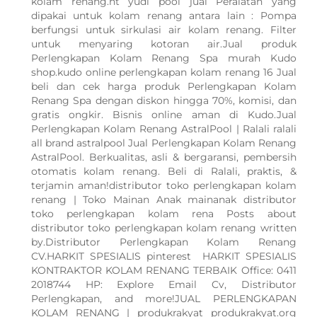
kolam renang.ht yudi pool jual Peralatan yang
dipakai untuk kolam renang antara lain : Pompa
berfungsi untuk sirkulasi air kolam renang. Filter
untuk menyaring kotoran air.Jual produk
Perlengkapan Kolam Renang Spa murah Kudo
shop.kudo online perlengkapan kolam renang 16 Jual
beli dan cek harga produk Perlengkapan Kolam
Renang Spa dengan diskon hingga 70%, komisi, dan
gratis ongkir. Bisnis online aman di Kudo.Jual
Perlengkapan Kolam Renang AstralPool | Ralali ralali
all brand astralpool Jual Perlengkapan Kolam Renang
AstralPool. Berkualitas, asli & bergaransi, pembersih
otomatis kolam renang. Beli di Ralali, praktis, &
terjamin aman!distributor toko perlengkapan kolam
renang | Toko Mainan Anak mainanak distributor
toko perlengkapan kolam rena Posts about
distributor toko perlengkapan kolam renang written
by.Distributor Perlengkapan Kolam Renang
CV.HARKIT SPESIALIS pinterest HARKIT SPESIALIS
KONTRAKTOR KOLAM RENANG TERBAIK Office: 0411
2018744 HP: Explore Email Cv, Distributor
Perlengkapan, and more!JUAL PERLENGKAPAN
KOLAM RENANG | produkrakyat produkrakyat.org