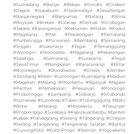
#Sumedang #Banjar #Bekasi #Cimahi #Cirebon
#Depok #Sukabumi #Tasikmalaya #JawaTengah
#Banjarnegara #Banyumas #Batang #Blora
#Boyolali #Brebes #Cilacap #Demak #Grobogan
#Jepara #Karanganyar #Kebumen #Klaten #Kudus
#Magelang #Pati #Pekalongan #Pemalang
#Purbalingga #Purworejo #Rembang #Semarang
#Sragen #Sukoharjo #Tegal #Temanggung
#Wonogiri #Wonosobo #Magelang #Pekalongan
#Salatiga #Semarang #Surakarta #Tegal
#JawaTimur #Bangkalan #Banyuwangi #Blitar
#Bojonegoro #Bondowoso #Gresik #Jember
#Jombang #Kediri #Lamongan #Lumajang #Madiun
#Magetan #Malang #Mojokerto #Nganjuk #Ngawi
#Pacitan #Pamekasan #Pasuruan #Ponorogo
#Probolinggo #Sampang #Sidoarjo #Situbondo
#Sumenep #Sumenep #Tuban #Tulungagung #Batu
#Blitar #Malang #Mojokerto #Pasuruan
#Probolinggo #Surabaya #KepulauanSeribu #banten
#Lebak #Pandeglang #Serang #Tangerang #Cilegon
#Serang #Tangerang #Tangerang Selatan #Bantul
#GunungKidul #KulonProgo #Sleman #Yogyakarta