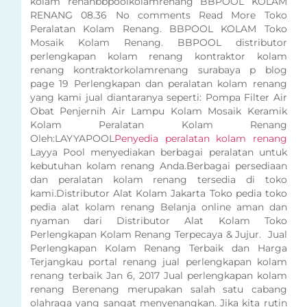
kolam renanbbpoolkolamrenang BBPOOL KOLAM
RENANG 08.36 No comments Read More Toko
Peralatan Kolam Renang. BBPOOL KOLAM Toko
Mosaik Kolam Renang. BBPOOL distributor
perlengkapan kolam renang kontraktor kolam
renang kontraktorkolamrenang surabaya p blog
page 19 Perlengkapan dan peralatan kolam renang
yang kami jual diantaranya seperti: Pompa Filter Air
Obat Penjernih Air Lampu Kolam Mosaik Keramik
Kolam Peralatan Kolam Renang
Oleh:LAYYAPOOL
Penyedia peralatan kolam renang
Layya Pool menyediakan berbagai peralatan untuk
kebutuhan kolam renang Anda.Berbagai persediaan
dan peralatan kolam renang tersedia di toko
kami.Distributor Alat Kolam Jakarta Toko pedia toko
pedia alat kolam renang Belanja online aman dan
nyaman dari Distributor Alat Kolam Toko
Perlengkapan Kolam Renang Terpecaya & Jujur. Jual
Perlengkapan Kolam Renang Terbaik dan Harga
Terjangkau portal renang jual perlengkapan kolam
renang terbaik Jan 6, 2017 Jual perlengkapan kolam
renang Berenang merupakan salah satu cabang
olahraga yang sangat menyenangkan. Jika kita rutin