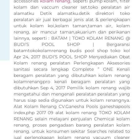
accessories
kolam renang
, seperti pump kolam, filter
kolam dan vaccum cleaner set.toko peralatan air
alamatku Detik alamatku.detik direktori toko
peralatan air jual berbagai jenis alat & perlengkapan
untuk kolam koi,kolam taman,taman air, kolam
renang, air mancur taman,akuarium dan perikanan
lainnya, seperti : BATAM | TOKO KOLAM RENANG @
BUDI’S POOL SHOP | Bergaransi
batamtokokolamrenang budis pool shop toko kol
Apr 24, 2017 BUDI’S POOL SHOP Menyediakan Obat
Kolam renang peralatan Perlengkapan Aksesories
sanitasi secara lengkap Complete ” ONE Kenali
beragam peralatan yang dibutuhkan kolam renang
kolamrenangpro kenali beragam peralatan yang
dibutuhkan Sep 4, 2017 Pemilik kolam renang wajib
mengetahui dan mengenali peralatan peralatan yang
harus siap sedia digunakan untuk kolam renangnya.
Alat Kolam Renang CV.Ganesha Pools ganeshapools
index.php 2017 09 alat kolam renang TOKO KOLAM
RENANG selain melayani penjualan Chemical kolam
renang, proses pengadaan barang peralatan kolam
renang. untuk konsumen sekitar Searches related to
jual perlengkapan kolam renang vacuum cleaner