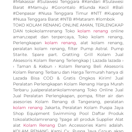
#Makassar #Sulawesi Tenggara #Kendari #Sulawesi
Barat #Mamuju #Gorontalo #Sunda Kecil #Bali
#Denpasar #Nusa Tenggara Timur #NTT #Kupang
#Nusa Tenggara Barat #NTB #Mataram #lombok
TOKO KOLAM RENANG ONLINE AMAN, TERLENGKAP
DAN tokokolamrenang Toko
kolam renang
online
aman,cepat dan terpercaya, Toko kolam renang,
Perlengkapan
kolam renang
, alat kolam renang,
peralatan kolam renang, filter Pump Astral. Pump
Starite. Spare part. Gratting Grill Kolam Jual
Aksesoris Kolam Renang Terlengkap | Lazada lazada ›
› Taman & Kebun › Kolam Renang Beli Aksesoris
Kolam Renang Terbaru dan Harga Termurah hanya di
Lazada Bisa COD & Gratis Ongkos Kirim! Jual
Peralatan Perlengkapan Kolam Renang Harga Murah
Terbaru jualperalatankolamrenang Toko Online Jual
Jual Peralatan Perlengkapan, pompa, filter air dan
asesories Kolam Renang di Tangerang, peralatan
kolam renang
Jakarta, Peralatan Kolam Puspa Jaya
Shop Equipment Swimming Pool Daftar Produk
tokoalatkolamrenang ?page all produk Supplier Alat
alat
Kolam Renang
Dan Accessories Kami adalah.
KOLAM RENANG Kami Cv. Puspa Jaya Group akan