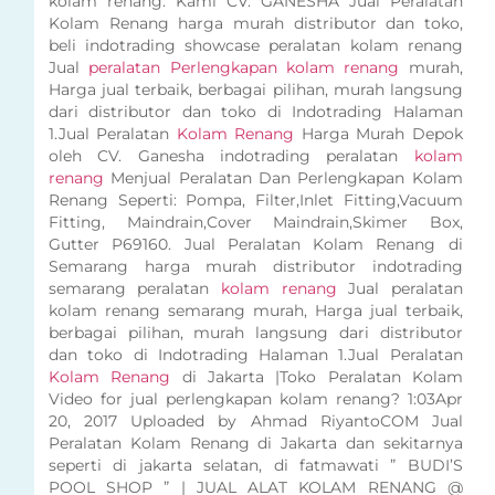
kolam renang. Kami CV. GANESHA Jual Peralatan
Kolam Renang harga murah distributor dan toko,
beli indotrading showcase peralatan kolam renang
Jual
peralatan Perlengkapan kolam renang
murah,
Harga jual terbaik, berbagai pilihan, murah langsung
dari distributor dan toko di Indotrading Halaman
1.Jual Peralatan
Kolam Renang
Harga Murah Depok
oleh CV. Ganesha indotrading peralatan
kolam
renang
Menjual Peralatan Dan Perlengkapan Kolam
Renang Seperti: Pompa, Filter,Inlet Fitting,Vacuum
Fitting, Maindrain,Cover Maindrain,Skimer Box,
Gutter P69160. Jual Peralatan Kolam Renang di
Semarang harga murah distributor indotrading
semarang peralatan
kolam renang
Jual peralatan
kolam renang semarang murah, Harga jual terbaik,
berbagai pilihan, murah langsung dari distributor
dan toko di Indotrading Halaman 1.Jual Peralatan
Kolam Renang
di Jakarta |Toko Peralatan Kolam
Video for jual perlengkapan kolam renang? 1:03Apr
20, 2017 Uploaded by Ahmad RiyantoCOM Jual
Peralatan Kolam Renang di Jakarta dan sekitarnya
seperti di jakarta selatan, di fatmawati ” BUDI’S
POOL SHOP ” | JUAL ALAT KOLAM RENANG @