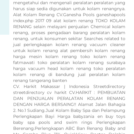
mengetahui dan mengenali peralatan peralatan yang
harus siap sedia digunakan untuk kolam renangnya.
Alat Kolam Renang CV.Ganesha Pools ganeshapools
index.php 2017 09 alat kolam renang TOKO KOLAM
RENANG selain melayani penjualan Chemical kolam
renang, proses pengadaan barang peralatan kolam
renang. untuk konsumen sekitar Searches related to
jual perlengkapan kolam renang vacuum cleaner
untuk kolam renang alat pembersih kolam renang
harga mesin kolam renang toko kolam renang
fatmawati toko peralatan kolam renang surabaya
harga vacuum head kolam renang toko peralatan
kolam renang di bandung jual peralatan kolam
renang tangerang banten
CV. Harkit Makassar | Indonesia Streetdirectory
streetdirectory cv harkit CV.HARKIT : PEMBUATAN
DAN PENJUALAN PERALATAN KOLAM RENANG
DENGAN HARGA BERSAING!! Alamat Jalan Bahagia
2. No.1 Sudiang.Jual Kolam Baby Spa dan Pelampung
Perlengkapan Bayi Harga babyzania en buy toys
baby spa pools and swim rings Perlengkapan
Berenang.Perlengkapan ABC Ban Renang Baby and