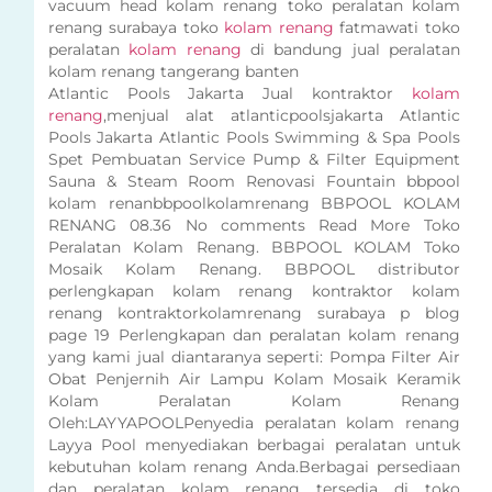
vacuum head kolam renang toko peralatan kolam
renang surabaya toko
kolam renang
fatmawati toko
peralatan
kolam renang
di bandung jual peralatan
kolam renang tangerang banten
Atlantic Pools Jakarta Jual kontraktor
kolam
renang
,menjual alat atlanticpoolsjakarta Atlantic
Pools Jakarta Atlantic Pools Swimming & Spa Pools
Spet Pembuatan Service Pump & Filter Equipment
Sauna & Steam Room Renovasi Fountain bbpool
kolam renanbbpoolkolamrenang BBPOOL KOLAM
RENANG 08.36 No comments Read More Toko
Peralatan Kolam Renang. BBPOOL KOLAM Toko
Mosaik Kolam Renang. BBPOOL distributor
perlengkapan kolam renang kontraktor kolam
renang kontraktorkolamrenang surabaya p blog
page 19 Perlengkapan dan peralatan kolam renang
yang kami jual diantaranya seperti: Pompa Filter Air
Obat Penjernih Air Lampu Kolam Mosaik Keramik
Kolam Peralatan Kolam Renang
Oleh:LAYYAPOOLPenyedia peralatan kolam renang
Layya Pool menyediakan berbagai peralatan untuk
kebutuhan kolam renang Anda.Berbagai persediaan
dan peralatan kolam renang tersedia di toko