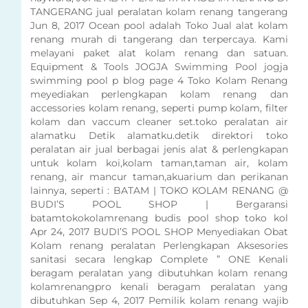
TANGERANG jual peralatan kolam renang tangerang
Jun 8, 2017 Ocean pool adalah Toko Jual alat kolam
renang murah di tangerang dan terpercaya. Kami
melayani paket alat kolam renang dan satuan.
Equipment & Tools JOGJA Swimming Pool jogja
swimming pool p blog page 4 Toko Kolam Renang
meyediakan perlengkapan kolam renang dan
accessories kolam renang, seperti pump kolam, filter
kolam dan vaccum cleaner set.toko peralatan air
alamatku Detik alamatku.detik direktori toko
peralatan air jual berbagai jenis alat & perlengkapan
untuk kolam koi,kolam taman,taman air, kolam
renang, air mancur taman,akuarium dan perikanan
lainnya, seperti : BATAM | TOKO KOLAM RENANG @
BUDI’S POOL SHOP | Bergaransi
batamtokokolamrenang budis pool shop toko kol
Apr 24, 2017 BUDI’S POOL SHOP Menyediakan Obat
Kolam renang peralatan Perlengkapan Aksesories
sanitasi secara lengkap Complete ” ONE Kenali
beragam peralatan yang dibutuhkan kolam renang
kolamrenangpro kenali beragam peralatan yang
dibutuhkan Sep 4, 2017 Pemilik kolam renang wajib