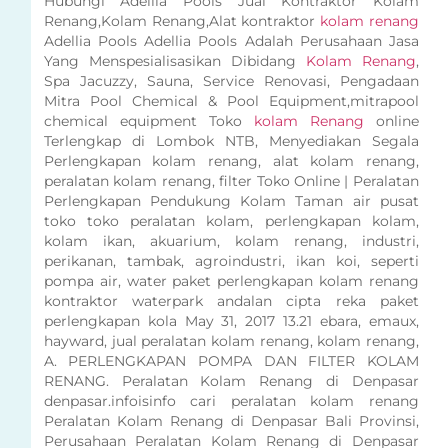
Hubungi Adellia Pools Jual Kontraktor Kolam
Renang,Kolam Renang,Alat kontraktor
kolam renang
Adellia Pools Adellia Pools Adalah Perusahaan Jasa
Yang Menspesialisasikan Dibidang
Kolam Renang
,
Spa Jacuzzy, Sauna, Service Renovasi, Pengadaan
Mitra Pool Chemical & Pool Equipment,mitrapool
chemical equipment Toko
kolam Renang
online
Terlengkap di Lombok NTB, Menyediakan Segala
Perlengkapan kolam renang, alat kolam renang,
peralatan kolam renang, filter Toko Online | Peralatan
Perlengkapan Pendukung Kolam Taman air pusat
toko toko peralatan kolam, perlengkapan kolam,
kolam ikan, akuarium, kolam renang, industri,
perikanan, tambak, agroindustri, ikan koi, seperti
pompa air, water paket perlengkapan kolam renang
kontraktor waterpark andalan cipta reka paket
perlengkapan kola May 31, 2017 13.21 ebara, emaux,
hayward, jual peralatan kolam renang, kolam renang,
A. PERLENGKAPAN POMPA DAN FILTER KOLAM
RENANG. Peralatan Kolam Renang di Denpasar
denpasar.infoisinfo cari peralatan kolam renang
Peralatan Kolam Renang di Denpasar Bali Provinsi,
Perusahaan Peralatan Kolam Renang di Denpasar