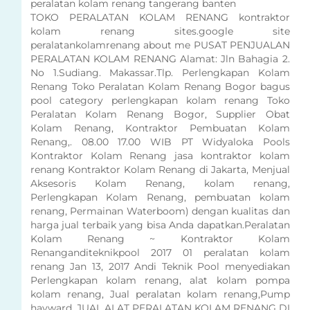
peralatan kolam renang tangerang banten
TOKO PERALATAN KOLAM RENANG kontraktor
kolam renang sites.google site
peralatankolamrenang about me PUSAT PENJUALAN
PERALATAN KOLAM RENANG Alamat: Jln Bahagia 2.
No 1.Sudiang. Makassar.Tlp. Perlengkapan Kolam
Renang Toko Peralatan Kolam Renang Bogor bagus
pool category perlengkapan kolam renang Toko
Peralatan Kolam Renang Bogor, Supplier Obat
Kolam Renang, Kontraktor Pembuatan Kolam
Renang,. 08.00 17.00 WIB PT Widyaloka Pools
Kontraktor Kolam Renang jasa kontraktor kolam
renang Kontraktor Kolam Renang di Jakarta, Menjual
Aksesoris Kolam Renang, kolam renang,
Perlengkapan Kolam Renang, pembuatan kolam
renang, Permainan Waterboom) dengan kualitas dan
harga jual terbaik yang bisa Anda dapatkan.Peralatan
Kolam Renang ~ Kontraktor Kolam
Renanganditeknikpool 2017 01 peralatan kolam
renang Jan 13, 2017 Andi Teknik Pool menyediakan
Perlengkapan kolam renang, alat kolam pompa
kolam renang, Jual peralatan kolam renang,Pump
hayward, JUAL ALAT PERALATAN KOLAM RENANG DI