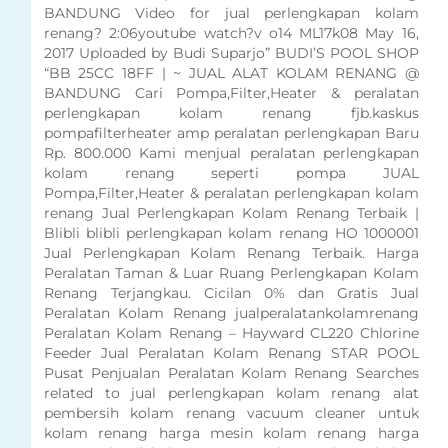
BANDUNG Video for jual perlengkapan kolam
renang? 2:06youtube watch?v o14 ML17k08 May 16,
2017 Uploaded by Budi Suparjo” BUDI’S POOL SHOP
“BB 25CC 18FF | ~ JUAL ALAT KOLAM RENANG @
BANDUNG Cari Pompa,Filter,Heater & peralatan
perlengkapan kolam renang fjb.kaskus
pompafilterheater amp peralatan perlengkapan Baru
Rp. 800.000 Kami menjual peralatan perlengkapan
kolam renang seperti pompa JUAL
Pompa,Filter,Heater & peralatan perlengkapan kolam
renang Jual Perlengkapan Kolam Renang Terbaik |
Blibli blibli perlengkapan kolam renang HO 1000001
Jual Perlengkapan Kolam Renang Terbaik. Harga
Peralatan Taman & Luar Ruang Perlengkapan Kolam
Renang Terjangkau. Cicilan 0% dan Gratis Jual
Peralatan Kolam Renang jualperalatankolamrenang
Peralatan Kolam Renang – Hayward CL220 Chlorine
Feeder Jual Peralatan Kolam Renang STAR POOL
Pusat Penjualan Peralatan Kolam Renang Searches
related to jual perlengkapan kolam renang alat
pembersih kolam renang vacuum cleaner untuk
kolam renang harga mesin kolam renang harga