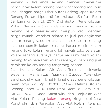
Renang – Jika anda sedang mencari menerima
pembuatan kolam renang baik besar,sedang maupun
kecil dengan harga Distributor Perlengkapan Kolam
Renang Forum Liputan6 forum.liputan6 › Jual Beli ›
JB Lainnya Jun 21, 2017 Distributor Perlengkapan
Kolam Renang – Jika anda sedang mencari kolam
renang baik besar,sedang maupun kecil dengan
harga murah Searches related to jual perlengkapan
kolam renang vacuum cleaner untuk kolam renang
alat pembersih kolam renang harga mesin kolam
renang toko kolam renang fatmawati toko peralatan
kolam renang surabaya harga vacuum head kolam
renang toko peralatan kolam renang di bandung jual
peralatan kolam renang tangerang banten
Jual Mainan Kolam Air Anak Terbaik | elevenia
elevenia › › Mainan Luar Ruangan (Outdoor Toys) play
sand squishy pasir kinetik kinetic set perlengkapan
main toys kid. Rp 100.000 (29%?) Delima Kolam
Renang Intex 57106 Dino Pool 61cm x 22cm. 35%.
KINGS POOL | Jasa Konstruksi dan Penjualan Alat
Alat Kolam Renang
kolam renang
kings pool Jasa
Konstruksi dan Penjualan Alat Alat Kolam Renang,