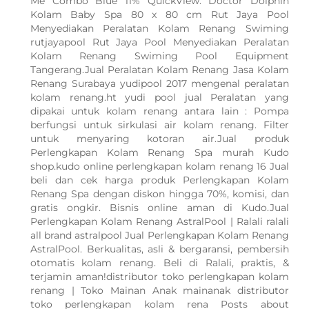
Me Combo Blue 11% QuickView. Doctor Dolphin
Kolam Baby Spa 80 x 80 cm Rut Jaya Pool
Menyediakan Peralatan Kolam Renang Swiming
rutjayapool Rut Jaya Pool Menyediakan Peralatan
Kolam Renang Swiming Pool Equipment
Tangerang.Jual Peralatan Kolam Renang Jasa Kolam
Renang Surabaya yudipool 2017 mengenal peralatan
kolam renang.ht yudi pool jual Peralatan yang
dipakai untuk kolam renang antara lain : Pompa
berfungsi untuk sirkulasi air kolam renang. Filter
untuk menyaring kotoran air.Jual produk
Perlengkapan Kolam Renang Spa murah Kudo
shop.kudo online perlengkapan kolam renang 16 Jual
beli dan cek harga produk Perlengkapan Kolam
Renang Spa dengan diskon hingga 70%, komisi, dan
gratis ongkir. Bisnis online aman di Kudo.Jual
Perlengkapan Kolam Renang AstralPool | Ralali ralali
all brand astralpool Jual Perlengkapan Kolam Renang
AstralPool. Berkualitas, asli & bergaransi, pembersih
otomatis kolam renang. Beli di Ralali, praktis, &
terjamin aman!distributor toko perlengkapan kolam
renang | Toko Mainan Anak mainanak distributor
toko perlengkapan kolam rena Posts about