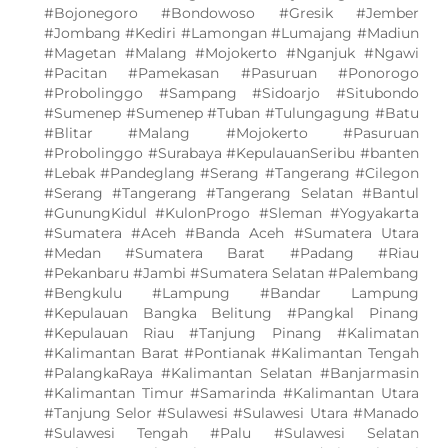
#Bojonegoro #Bondowoso #Gresik #Jember
#Jombang #Kediri #Lamongan #Lumajang #Madiun
#Magetan #Malang #Mojokerto #Nganjuk #Ngawi
#Pacitan #Pamekasan #Pasuruan #Ponorogo
#Probolinggo #Sampang #Sidoarjo #Situbondo
#Sumenep #Sumenep #Tuban #Tulungagung #Batu
#Blitar #Malang #Mojokerto #Pasuruan
#Probolinggo #Surabaya #KepulauanSeribu #banten
#Lebak #Pandeglang #Serang #Tangerang #Cilegon
#Serang #Tangerang #Tangerang Selatan #Bantul
#GunungKidul #KulonProgo #Sleman #Yogyakarta
#Sumatera #Aceh #Banda Aceh #Sumatera Utara
#Medan #Sumatera Barat #Padang #Riau
#Pekanbaru #Jambi #Sumatera Selatan #Palembang
#Bengkulu #Lampung #Bandar Lampung
#Kepulauan Bangka Belitung #Pangkal Pinang
#Kepulauan Riau #Tanjung Pinang #Kalimatan
#Kalimantan Barat #Pontianak #Kalimantan Tengah
#PalangkaRaya #Kalimantan Selatan #Banjarmasin
#Kalimantan Timur #Samarinda #Kalimantan Utara
#Tanjung Selor #Sulawesi #Sulawesi Utara #Manado
#Sulawesi Tengah #Palu #Sulawesi Selatan