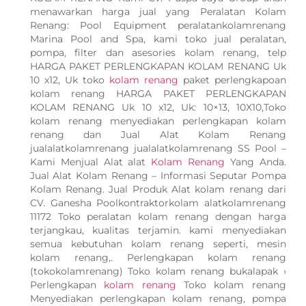
menawarkan harga jual yang Peralatan Kolam
Renang: Pool Equipment peralatankolamrenang
Marina Pool and Spa, kami toko jual peralatan,
pompa, filter dan asesories kolam renang, telp
HARGA PAKET PERLENGKAPAN KOLAM RENANG Uk
10 x12, Uk toko
kolam renang
paket perlengkapoan
kolam renang HARGA PAKET PERLENGKAPAN
KOLAM RENANG Uk 10 x12, Uk: 10×13, 10X10,Toko
kolam renang menyediakan perlengkapan kolam
renang dan Jual Alat Kolam Renang
jualalatkolamrenang jualalatkolamrenang SS Pool –
Kami Menjual Alat alat
Kolam Renang
Yang Anda.
Jual Alat Kolam Renang – Informasi Seputar Pompa
Kolam Renang. Jual Produk Alat kolam renang dari
CV. Ganesha Poolkontraktorkolam alatkolamrenang
11172 Toko peralatan kolam renang dengan harga
terjangkau, kualitas terjamin. kami menyediakan
semua kebutuhan kolam renang seperti, mesin
kolam renang,. Perlengkapan kolam renang
(tokokolamrenang) Toko kolam renang bukalapak ›
Perlengkapan
kolam renang
Toko kolam renang
Menyediakan perlengkapan kolam renang, pompa