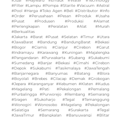
#Jual #Hayward #Emaux #Water #Technology
#Filter #Lampu #Pompa #Starite #Vacuum #Astral
#Pool #Harga #Toko Agen #Beli #Distributor #Info
#Order #Perusahaan #Pesan #Produk #Usaha
#Pusat #Produsen #Produksi #Alamat
#Perlengkapan #Peralatan #Alat #Murah
#Berkualitas
#Jakarta #Barat #Pusat #Selatan #Timur #Utara
#JawaBarat #Bandung #BandungBarat #Bekasi
#Bogor #Ciamis #Cianjur #Cirebon #Garut
#Indramayu #Karawang #Kuningan #Majalengka
#Pangandaran #Purwakarta #Subang #Sukabumi
#Sumedang #Banjar #Bekasi #Cimahi #Cirebon
#Depok #Sukabumi #Tasikmalaya #JawaTengah
#Banjarnegara #Banyumas #Batang #Blora
#Boyolali #Brebes #Cilacap #Demak #Grobogan
#Jepara #Karanganyar #Kebumen #Klaten #Kudus
#Magelang #Pati #Pekalongan #Pemalang
#Purbalingga #Purworejo #Rembang #Semarang
#Sragen #Sukoharjo #Tegal #Temanggung
#Wonogiri #Wonosobo #Magelang #Pekalongan
#Salatiga #Semarang #Surakarta #Tegal
#JawaTimur #Bangkalan #Banyuwangi #Blitar