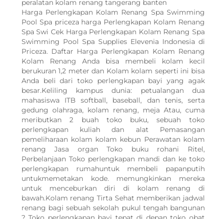
peralatan kolam renang tangerang banten
Harga Perlengkapan Kolam Renang Spa Swimming
Pool Spa priceza harga Perlengkapan Kolam Renang
Spa Swi Cek Harga Perlengkapan Kolam Renang Spa
Swimming Pool Spa Supplies Elevenia Indonesia di
Priceza. Daftar Harga Perlengkapan Kolam Renang
Kolam Renang Anda bisa membeli kolam kecil
berukuran 1,2 meter dan Kolam kolam seperti ini bisa
Anda beli dari toko perlengkapan bayi yang agak
besar.Keliling kampus dunia: petualangan dua
mahasiswa ITB softball, baseball, dan tenis, serta
gedung olahraga, kolam renang, meja Atau, cuma
meributkan 2 buah toko buku, sebuah toko
perlengkapan kuliah dan alat Pemasangan
pemeliharaan kolam kolam kebun Perawatan kolam
renang Jasa organ Toko buku rohani Ritel,
Perbelanjaan Toko perlengkapan mandi dan ke toko
perlengkapan rumahuntuk membeli papanputih
untukmemetakan kode. memungkinkan mereka
untuk menceburkan diri di kolam renang di
bawah.Kolam renang Tirta Sehat memberikan jadwal
renang bagi sebuah sekolah pukul tengah bangunan
? Toko perlengkapan bayi tepat di depan toko obat