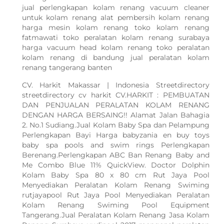
jual perlengkapan kolam renang vacuum cleaner
untuk kolam renang alat pembersih kolam renang
harga mesin kolam renang toko kolam renang
fatmawati toko peralatan kolam renang surabaya
harga vacuum head kolam renang toko peralatan
kolam renang di bandung jual peralatan kolam
renang tangerang banten
CV. Harkit Makassar | Indonesia Streetdirectory
streetdirectory cv harkit CV.HARKIT : PEMBUATAN
DAN PENJUALAN PERALATAN KOLAM RENANG
DENGAN HARGA BERSAING!! Alamat Jalan Bahagia
2. No.1 Sudiang.Jual Kolam Baby Spa dan Pelampung
Perlengkapan Bayi Harga babyzania en buy toys
baby spa pools and swim rings Perlengkapan
Berenang.Perlengkapan ABC Ban Renang Baby and
Me Combo Blue 11% QuickView. Doctor Dolphin
Kolam Baby Spa 80 x 80 cm Rut Jaya Pool
Menyediakan Peralatan Kolam Renang Swiming
rutjayapool Rut Jaya Pool Menyediakan Peralatan
Kolam Renang Swiming Pool Equipment
Tangerang.Jual Peralatan Kolam Renang Jasa Kolam