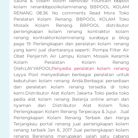
Sauna & Steam Room Renovasi Fountain bbpool
kolam renanbbpoolkolamrenang BBPOOL KOLAM
RENANG 08.36 No comments Read More Toko
Peralatan Kolam Renang. BBPOOL KOLAM Toko
Mosaik Kolam Renang. BBPOOL distributor
perlengkapan kolam renang kontraktor kolam
renang kontraktorkolamrenang surabaya p blog
page 19 Perlengkapan dan peralatan kolam renang
yang kami jual diantaranya seperti: Pompa Filter Air
Obat Penjernih Air Lampu Kolam Mosaik Keramik
Kolam Peralatan Kolam Renang
Oleh:LAYYAPOOL
Penyedia peralatan kolam renang
Layya Pool menyediakan berbagai peralatan untuk
kebutuhan kolam renang Anda.Berbagai persediaan
dan peralatan kolam renang tersedia di toko
kami.Distributor Alat Kolam Jakarta Toko pedia toko
pedia alat kolam renang Belanja online aman dan
nyaman dari Distributor Alat Kolam Toko
Perlengkapan Kolam Renang Terpecaya & Jujur. Jual
Perlengkapan Kolam Renang Terbaik dan Harga
Terjangkau portal renang jual perlengkapan kolam
renang terbaik Jan 6, 2017 Jual perlengkapan kolam
renang Berenang merupakan salah satu cabang