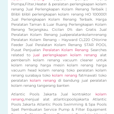
Pompa,Filter,Heater & peralatan perlengkapan kolam
renang Jual Perlengkapan Kolam Renang Terbaik |
Blibli blibli perlengkapan kolam renang HO 1000001
Jual Perlengkapan Kolam Renang Terbaik. Harga
Peralatan Taman & Luar Ruang Perlengkapan Kolam
Renang Terjangkau. Cicilan 0% dan Gratis Jual
Peralatan Kolam Renang jualperalatankolamrenang
Peralatan Kolam Renang – Hayward CL220 Chlorine
Feeder Jual Peralatan Kolam Renang STAR POOL
Pusat Penjualan
Peralatan Kolam Renang
Searches
related to
jual perlengkapan kolam renang
alat
pembersih kolam renang vacuum cleaner untuk
kolam renang harga mesin kolam renang harga
vacuum head kolam renang toko peralatan kolam
renang surabaya toko
kolam renang
fatmawati toko
peralatan
kolam renang
di bandung jual peralatan
kolam renang tangerang banten
Atlantic Pools Jakarta Jual kontraktor
kolam
renang
,menjual alat atlanticpoolsjakarta Atlantic
Pools Jakarta Atlantic Pools Swimming & Spa Pools
Spet Pembuatan Service Pump & Filter Equipment