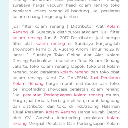
surabaya harga vacuum head kolam renang toko
peralatan kolam renang di bandung jual peralatan
kolam renang tangerang banten
jual filter kolam renang | Distributor Alat
Kolam
Renang
di Surabaya distributoralatkolam jual filter
kolam renang
Jun 8, 2017 Distributor jual pompa
filter alat
kolam renang
di Surabaya kunjungilah
showroom kami di Jl. Pucang Anom Timur no.25 IV
lantai 1, Surabaya Toko Online Alat Alat Kolam
Renang Berkualitas tokokolam Toko Kolam Renang
Jakarta, toko kolam renang Depok, toko alat kolam
renang, toko peralatan
kolam renang
dan toko obat
kolam renang. Kami CV. GANESHA
Jual Peralatan
Kolam Renang
harga murah distributor dan toko,
beli indotrading showcase peralatan kolam renang
Jual
peralatan Perlengkapan kolam renang
murah,
Harga jual terbaik, berbagai pilihan, murah langsung
dari distributor dan toko di Indotrading Halaman
1.Jual Peralatan
Kolam Renang
Harga Murah Depok
oleh CV. Ganesha indotrading peralatan
kolam
renang
Menjual Peralatan Dan Perlengkapan Kolam