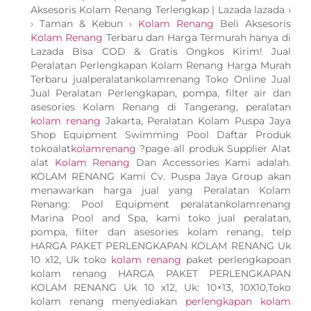
Aksesoris Kolam Renang Terlengkap | Lazada lazada ›
› Taman & Kebun ›
Kolam Renang
Beli Aksesoris
Kolam Renang
Terbaru dan Harga Termurah hanya di
Lazada Bisa COD & Gratis Ongkos Kirim! Jual
Peralatan Perlengkapan Kolam Renang Harga Murah
Terbaru jualperalatankolamrenang Toko Online Jual
Jual Peralatan Perlengkapan, pompa, filter air dan
asesories Kolam Renang di Tangerang, peralatan
kolam renang
Jakarta, Peralatan Kolam Puspa Jaya
Shop Equipment Swimming Pool Daftar Produk
tokoalat
kolamrenang
?page all produk Supplier Alat
alat
Kolam Renang
Dan Accessories Kami adalah.
KOLAM RENANG Kami Cv. Puspa Jaya Group akan
menawarkan harga jual yang Peralatan Kolam
Renang: Pool Equipment peralatankolamrenang
Marina Pool and Spa, kami toko jual peralatan,
pompa, filter dan asesories kolam renang, telp
HARGA PAKET PERLENGKAPAN KOLAM RENANG Uk
10 x12, Uk toko
kolam renang
paket perlengkapoan
kolam renang HARGA PAKET PERLENGKAPAN
KOLAM RENANG Uk 10 x12, Uk: 10×13, 10X10,Toko
kolam renang menyediakan
perlengkapan kolam