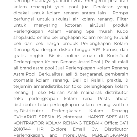
Renang Surabaya yudipool 2017 mengenal peralatan
kolam renang.ht yudi pool jual Peralatan yang
dipakai untuk kolam renang antara lain : Pompa
berfungsi untuk sirkulasi air kolam renang. Filter
untuk menyaring kotoran air.Jual produk
Perlengkapan Kolam Renang Spa murah Kudo
shop.kudo online perlengkapan kolam renang 16 Jual
beli dan cek harga produk Perlengkapan Kolam
Renang Spa dengan diskon hingga 70%, komisi, dan
gratis ongkir. Bisnis online aman di Kudo.Jual
Perlengkapan Kolam Renang AstralPool | Ralali ralali
all brand astralpool Jual Perlengkapan Kolam Renang
AstralPool. Berkualitas, asli & bergaransi, pembersih
otomatis kolam renang. Beli di Ralali, praktis, &
terjamin aman!distributor toko perlengkapan kolam
renang | Toko Mainan Anak mainanak distributor
toko perlengkapan kolam rena Posts about
distributor toko perlengkapan kolam renang written
by.Distributor Perlengkapan Kolam Renang
CV.HARKIT SPESIALIS pinterest HARKIT SPESIALIS
KONTRAKTOR KOLAM RENANG TERBAIK Office: 0411
2018744 HP: Explore Email Cv, Distributor
Perlengkapan, and more!JUAL PERLENGKAPAN