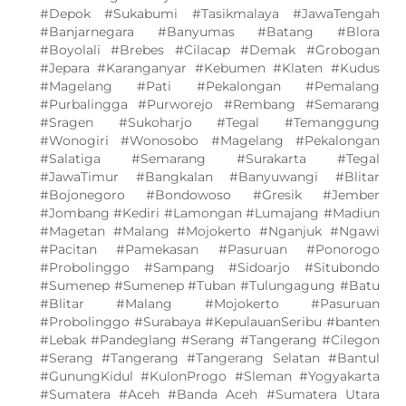
#Depok #Sukabumi #Tasikmalaya #JawaTengah
#Banjarnegara #Banyumas #Batang #Blora
#Boyolali #Brebes #Cilacap #Demak #Grobogan
#Jepara #Karanganyar #Kebumen #Klaten #Kudus
#Magelang #Pati #Pekalongan #Pemalang
#Purbalingga #Purworejo #Rembang #Semarang
#Sragen #Sukoharjo #Tegal #Temanggung
#Wonogiri #Wonosobo #Magelang #Pekalongan
#Salatiga #Semarang #Surakarta #Tegal
#JawaTimur #Bangkalan #Banyuwangi #Blitar
#Bojonegoro #Bondowoso #Gresik #Jember
#Jombang #Kediri #Lamongan #Lumajang #Madiun
#Magetan #Malang #Mojokerto #Nganjuk #Ngawi
#Pacitan #Pamekasan #Pasuruan #Ponorogo
#Probolinggo #Sampang #Sidoarjo #Situbondo
#Sumenep #Sumenep #Tuban #Tulungagung #Batu
#Blitar #Malang #Mojokerto #Pasuruan
#Probolinggo #Surabaya #KepulauanSeribu #banten
#Lebak #Pandeglang #Serang #Tangerang #Cilegon
#Serang #Tangerang #Tangerang Selatan #Bantul
#GunungKidul #KulonProgo #Sleman #Yogyakarta
#Sumatera #Aceh #Banda Aceh #Sumatera Utara