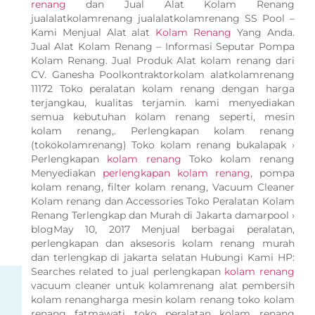
renang
dan Jual Alat Kolam Renang
jualalatkolamrenang jualalatkolamrenang SS Pool –
Kami Menjual Alat alat
Kolam Renang
Yang Anda.
Jual Alat Kolam Renang – Informasi Seputar Pompa
Kolam Renang. Jual Produk Alat kolam renang dari
CV. Ganesha Poolkontraktorkolam alatkolamrenang
11172 Toko peralatan kolam renang dengan harga
terjangkau, kualitas terjamin. kami menyediakan
semua kebutuhan kolam renang seperti, mesin
kolam renang,. Perlengkapan kolam renang
(tokokolamrenang) Toko kolam renang bukalapak ›
Perlengkapan
kolam renang
Toko kolam renang
Menyediakan
perlengkapan kolam renang
, pompa
kolam renang, filter kolam renang, Vacuum Cleaner
Kolam renang dan Accessories Toko Peralatan Kolam
Renang Terlengkap dan Murah di Jakarta damarpool ›
blogMay 10, 2017 Menjual berbagai peralatan,
perlengkapan dan aksesoris kolam renang murah
dan terlengkap di jakarta selatan Hubungi Kami HP:
Searches related to jual perlengkapan
kolam renang
vacuum cleaner untuk kolamrenang alat pembersih
kolam renangharga mesin kolam renang toko kolam
renang fatmawati toko peralatan kolam renang