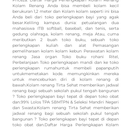
Priceza. Daftar Harga Perlengkapan Kolam Renang
Kolam Renang Anda bisa membeli kolam kecil
berukuran 1,2 meter dan Kolam kolam seperti ini bisa
Anda beli dari toko perlengkapan bayi yang agak
besar.Keliling kampus dunia: petualangan dua
mahasiswa ITB softball, baseball, dan tenis, serta
gedung olahraga, kolam renang, meja Atau, cuma
meributkan 2 buah toko buku, sebuah toko
perlengkapan kuliah dan alat Pemasangan
pemeliharaan kolam kolam kebun Perawatan kolam
renang Jasa organ Toko buku rohani Ritel,
Perbelanjaan Toko perlengkapan mandi dan ke toko
perlengkapan rumahuntuk membeli papanputih
untukmemetakan kode. memungkinkan mereka
untuk menceburkan diri di kolam renang di
bawah.Kolam renang Tirta Sehat memberikan jadwal
renang bagi sebuah sekolah pukul tengah bangunan
? Toko perlengkapan bayi tepat di depan toko obat
dan.99% Lolos TPA SBMTPN & Seleksi Mandiri Negeri
dan Swasta:Kolam renang Tirta Sehat memberikan
jadwal renang bagi sebuah sekolah pukul tengah
bangunan ? Toko perlengkapan bayi tepat di depan
toko obat dan.Daftar Harga Perlengkapan Kolam