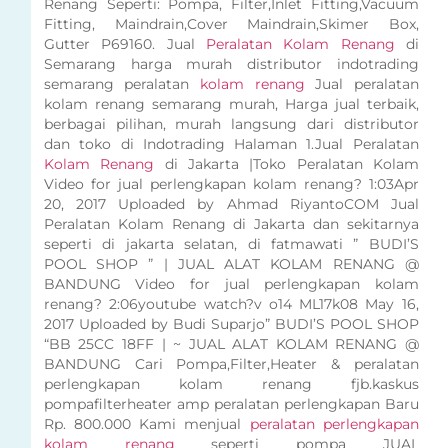
Renang Seperti: Pompa, Filter,Inlet Fitting,Vacuum
Fitting, Maindrain,Cover Maindrain,Skimer Box,
Gutter P69160. Jual
Peralatan Kolam Renang
di
Semarang harga murah distributor indotrading
semarang peralatan
kolam renang
Jual peralatan
kolam renang semarang murah, Harga jual terbaik,
berbagai pilihan, murah langsung dari distributor
dan toko di Indotrading Halaman 1.Jual Peralatan
Kolam Renang
di Jakarta |Toko Peralatan Kolam
Video for jual perlengkapan kolam renang? 1:03Apr
20, 2017 Uploaded by Ahmad RiyantoCOM Jual
Peralatan Kolam Renang di Jakarta dan sekitarnya
seperti di jakarta selatan, di fatmawati ” BUDI’S
POOL SHOP ” | JUAL ALAT KOLAM RENANG @
BANDUNG Video for jual perlengkapan kolam
renang? 2:06youtube watch?v o14 ML17k08 May 16,
2017 Uploaded by Budi Suparjo” BUDI’S POOL SHOP
“BB 25CC 18FF | ~ JUAL ALAT KOLAM RENANG @
BANDUNG Cari Pompa,Filter,Heater & peralatan
perlengkapan kolam renang fjb.kaskus
pompafilterheater amp peralatan perlengkapan Baru
Rp. 800.000 Kami menjual
peralatan perlengkapan
kolam renang
seperti pompa JUAL