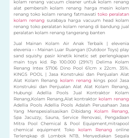
kolam renang vacuum cleaner untuk kolam renang
alat pembersih kolam renang harga mesin kolam
renang toko kolam renang fatmawati
toko peralatan
kolam renang
surabaya harga vacuum head kolam
renang toko peralatan kolam renang di bandung jual
peralatan kolam renang tangerang banten
Jual Mainan Kolam Air Anak Terbaik | elevenia
elevenia › › Mainan Luar Ruangan (Outdoor Toys) play
sand squishy pasir kinetik kinetic set perlengkapan
main toys kid. Rp 100.000 (29%?) Delima Kolam
Renang Intex 57106 Dino Pool 61cm x 22cm. 35%.
KINGS POOL | Jasa Konstruksi dan Penjualan Alat
Alat Kolam Renang
kolam renang
kings pool Jasa
Konstruksi dan Penjualan Alat Alat Kolam Renang,
Hubungi Adellia Pools Jual Kontraktor Kolam
Renang,Kolam Renang,Alat kontraktor
kolam renang
Adellia Pools Adellia Pools Adalah Perusahaan Jasa
Yang Menspesialisasikan Dibidang
Kolam Renang
,
Spa Jacuzzy, Sauna, Service Renovasi, Pengadaan
Mitra Pool Chemical & Pool Equipment,mitrapool
chemical equipment Toko
kolam Renang
online
Terlengkap di Lombok NTB, Menyediakan Segala