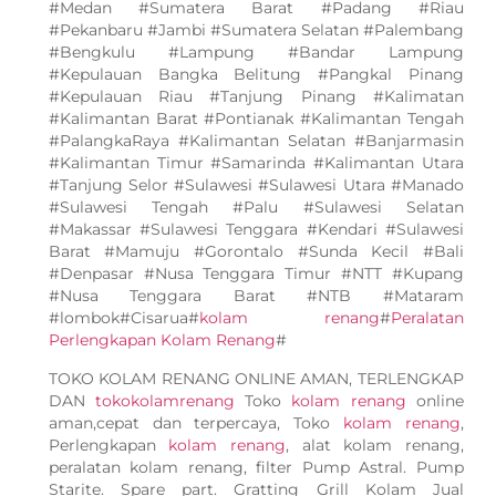
#Medan #Sumatera Barat #Padang #Riau
#Pekanbaru #Jambi #Sumatera Selatan #Palembang
#Bengkulu #Lampung #Bandar Lampung
#Kepulauan Bangka Belitung #Pangkal Pinang
#Kepulauan Riau #Tanjung Pinang #Kalimatan
#Kalimantan Barat #Pontianak #Kalimantan Tengah
#PalangkaRaya #Kalimantan Selatan #Banjarmasin
#Kalimantan Timur #Samarinda #Kalimantan Utara
#Tanjung Selor #Sulawesi #Sulawesi Utara #Manado
#Sulawesi Tengah #Palu #Sulawesi Selatan
#Makassar #Sulawesi Tenggara #Kendari #Sulawesi
Barat #Mamuju #Gorontalo #Sunda Kecil #Bali
#Denpasar #Nusa Tenggara Timur #NTT #Kupang
#Nusa Tenggara Barat #NTB #Mataram
#lombok#Cisarua#
kolam renang
#
Peralatan
Perlengkapan Kolam Renang
#
TOKO KOLAM RENANG ONLINE AMAN, TERLENGKAP
DAN
tokokolamrenang
Toko
kolam renang
online
aman,cepat dan terpercaya, Toko
kolam renang
,
Perlengkapan
kolam renang
, alat kolam renang,
peralatan kolam renang, filter Pump Astral. Pump
Starite. Spare part. Gratting Grill Kolam Jual