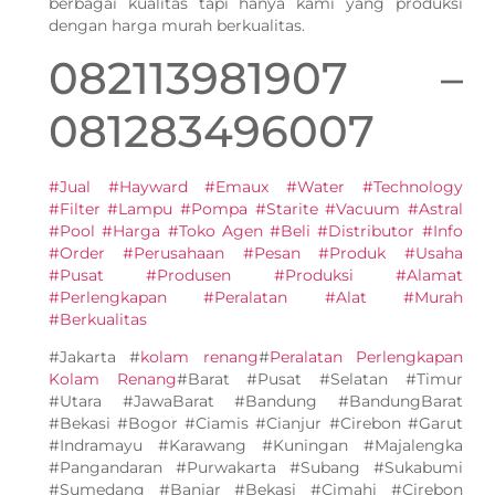
berbagai kualitas tapi hanya kami yang produksi
dengan harga murah berkualitas.
082113981907 –
081283496007
#Jual #Hayward #Emaux #Water #Technology
#Filter #Lampu #Pompa #Starite #Vacuum #Astral
#Pool #Harga #Toko Agen #Beli #Distributor #Info
#Order #Perusahaan #Pesan #Produk #Usaha
#Pusat #Produsen #Produksi #Alamat
#Perlengkapan #Peralatan #Alat #Murah
#Berkualitas
#Jakarta #
kolam renang
#
Peralatan Perlengkapan
Kolam Renang
#Barat #Pusat #Selatan #Timur
#Utara #JawaBarat #Bandung #BandungBarat
#Bekasi #Bogor #Ciamis #Cianjur #Cirebon #Garut
#Indramayu #Karawang #Kuningan #Majalengka
#Pangandaran #Purwakarta #Subang #Sukabumi
#Sumedang #Banjar #Bekasi #Cimahi #Cirebon