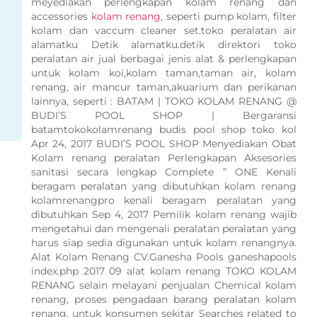
meyediakan perlengkapan kolam renang dan
accessories
kolam renang
, seperti pump kolam, filter
kolam dan vaccum cleaner set.toko peralatan air
alamatku Detik alamatku.detik direktori toko
peralatan air jual berbagai jenis alat & perlengkapan
untuk kolam koi,kolam taman,taman air, kolam
renang, air mancur taman,akuarium dan perikanan
lainnya, seperti : BATAM | TOKO KOLAM RENANG @
BUDI’S POOL SHOP | Bergaransi
batamtokokolamrenang budis pool shop toko kol
Apr 24, 2017 BUDI’S POOL SHOP Menyediakan Obat
Kolam renang peralatan Perlengkapan Aksesories
sanitasi secara lengkap Complete ” ONE Kenali
beragam peralatan yang dibutuhkan kolam renang
kolamrenangpro kenali beragam peralatan yang
dibutuhkan Sep 4, 2017 Pemilik kolam renang wajib
mengetahui dan mengenali peralatan peralatan yang
harus siap sedia digunakan untuk kolam renangnya.
Alat Kolam Renang CV.Ganesha Pools ganeshapools
index.php 2017 09 alat kolam renang TOKO KOLAM
RENANG selain melayani penjualan Chemical kolam
renang, proses pengadaan barang peralatan kolam
renang. untuk konsumen sekitar Searches related to