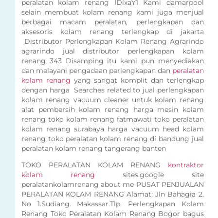
peralatan kolam renang IDixaY1 Kami damarpool
selain membuat kolam renang kami juga menjual
berbagai macam peralatan, perlengkapan dan
aksesoris kolam renang terlengkap di jakarta
Distributor Perlengkapan Kolam Renang Agrarindo
agrarindo jual distributor perlengkapan kolam
renang 343 Disamping itu kami pun menyediakan
dan melayani pengadaan perlengkapan dan
peralatan
kolam renang
yang sangat komplit dan terlengkap
dengan harga Searches related to jual perlengkapan
kolam renang vacuum cleaner untuk kolam renang
alat pembersih kolam renang harga mesin kolam
renang toko kolam renang fatmawati toko peralatan
kolam renang surabaya harga vacuum head kolam
renang toko peralatan kolam renang di bandung jual
peralatan kolam renang tangerang banten
TOKO PERALATAN KOLAM RENANG
kontraktor
kolam renang
sites.google site
peralatankolamrenang about me PUSAT PENJUALAN
PERALATAN KOLAM RENANG Alamat: Jln Bahagia 2.
No 1.Sudiang. Makassar.Tlp. Perlengkapan Kolam
Renang Toko Peralatan Kolam Renang Bogor bagus