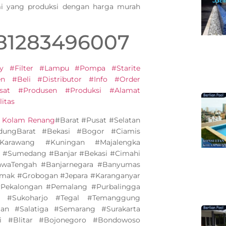
mi yang produksi dengan harga murah
081283496007
y #Filter #Lampu #Pompa #Starite
 #Beli #Distributor #Info #Order
sat #Produsen #Produksi #Alamat
itas
n Kolam Renang
#Barat #Pusat #Selatan
ungBarat #Bekasi #Bogor #Ciamis
Karawang #Kuningan #Majalengka
 #Sumedang #Banjar #Bekasi #Cimahi
awaTengah #Banjarnegara #Banyumas
emak #Grobogan #Jepara #Karanganyar
Pekalongan #Pemalang #Purbalingga
 #Sukoharjo #Tegal #Temanggung
n #Salatiga #Semarang #Surakarta
i #Blitar #Bojonegoro #Bondowoso