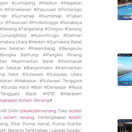
ngan #Lumajang #Madiun #Magetan
an #Pamekasan #Pasuruan #Ponorogo
bondo #Sumenep #Sumenep #Tuban
to #Pasuruan #Probolinggo #Surabaya
#Serang #Tangerang #Cilegon #Serang
GunungKidul #KulonProgo #Sleman
matera Utara #Medan #Sumatera Barat
ra Selatan #Palembang #Bengkulu
angka Belitung #Pangkal Pinang
tan #Kalimantan Barat #Pontianak
an Selatan #Banjarmasin #Kalimantan
ng Selor #Sulawesi #Sulawesi Utara
elatan #Makassar #Sulawesi Tenggara
 #Sunda Kecil #Bali #Denpasar #Nusa
Tenggara Barat #NTB #Mataram
lengkapan Kolam Renang
#
GKAP DAN
tokokolamrenang
Toko
kolam
ko
kolam renang
, Perlengkapan
kolam
ang, filter Pump Astral. Pump Starite.
olam Renang Terlengkap | Lazada lazada ›