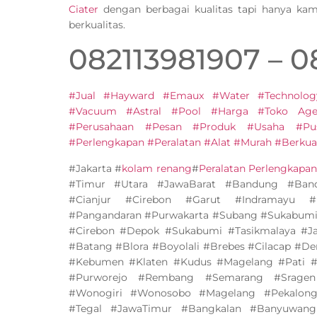
Ciater
dengan berbagai kualitas tapi hanya ka
berkualitas.
082113981907 – 
#Jual #Hayward #Emaux #Water #Technolog
#Vacuum #Astral #Pool #Harga #Toko Agen
#Perusahaan #Pesan #Produk #Usaha #Pu
#Perlengkapan #Peralatan #Alat #Murah #Berkual
#Jakarta #
kolam renang
#
Peralatan Perlengkapa
#Timur #Utara #JawaBarat #Bandung #Band
#Cianjur #Cirebon #Garut #Indramayu #
#Pangandaran #Purwakarta #Subang #Sukabumi
#Cirebon #Depok #Sukabumi #Tasikmalaya #J
#Batang #Blora #Boyolali #Brebes #Cilacap #D
#Kebumen #Klaten #Kudus #Magelang #Pati #
#Purworejo #Rembang #Semarang #Sragen
#Wonogiri #Wonosobo #Magelang #Pekalonga
#Tegal #JawaTimur #Bangkalan #Banyuwang