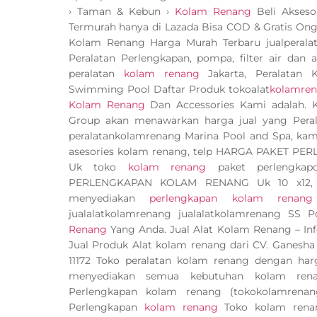
› Taman & Kebun ›
Kolam Renang
Beli Akseso
Termurah hanya di Lazada Bisa COD & Gratis Ong
Kolam Renang Harga Murah Terbaru jualperalat
Peralatan Perlengkapan, pompa, filter air dan
peralatan
kolam renang
Jakarta, Peralatan
Swimming Pool Daftar Produk tokoalat
kolamre
Kolam Renang
Dan Accessories Kami adalah.
Group akan menawarkan harga jual yang Pera
peralatankolamrenang Marina Pool and Spa, kami 
asesories kolam renang, telp HARGA PAKET P
Uk toko
kolam renang
paket perlengka
PERLENGKAPAN KOLAM RENANG Uk 10 x12, Uk
menyediakan
perlengkapan kolam renang
jualalatkolamrenang jualalatkolamrenang SS 
Renang
Yang Anda. Jual Alat Kolam Renang – I
Jual Produk Alat kolam renang dari CV. Ganesh
11172 Toko peralatan kolam renang dengan harg
menyediakan semua kebutuhan kolam renan
Perlengkapan kolam renang (tokokolamrena
Perlengkapan
kolam renang
Toko kolam rena