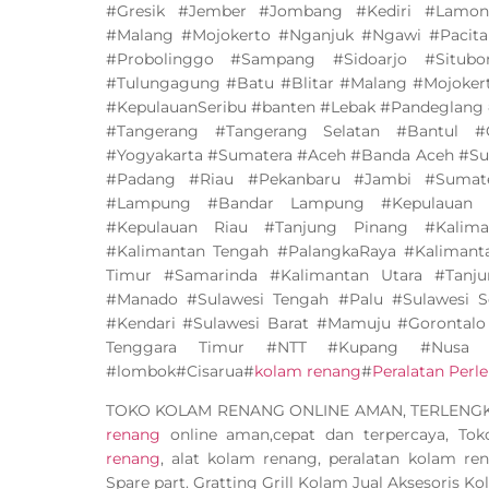
#Gresik #Jember #Jombang #Kediri #Lamo
#Malang #Mojokerto #Nganjuk #Ngawi #Pacit
#Probolinggo #Sampang #Sidoarjo #Situ
#Tulungagung #Batu #Blitar #Malang #Mojoker
#KepulauanSeribu #banten #Lebak #Pandeglang 
#Tangerang #Tangerang Selatan #Bantul #
#Yogyakarta #Sumatera #Aceh #Banda Aceh #Su
#Padang #Riau #Pekanbaru #Jambi #Sumate
#Lampung #Bandar Lampung #Kepulauan B
#Kepulauan Riau #Tanjung Pinang #Kalima
#Kalimantan Tengah #PalangkaRaya #Kalimant
Timur #Samarinda #Kalimantan Utara #Tanju
#Manado #Sulawesi Tengah #Palu #Sulawesi S
#Kendari #Sulawesi Barat #Mamuju #Gorontalo
Tenggara Timur #NTT #Kupang #Nusa 
#lombok#Cisarua#
kolam renang
#
Peralatan Per
TOKO KOLAM RENANG ONLINE AMAN, TERLEN
renang
online aman,cepat dan terpercaya, To
renang
, alat kolam renang, peralatan kolam ren
Spare part. Gratting Grill Kolam Jual Aksesoris K