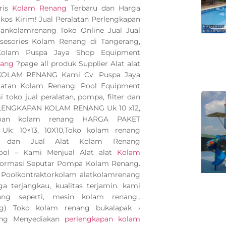
ris
Kolam Renang
Terbaru dan Harga
kos Kirim! Jual Peralatan Perlengkapan
ankolamrenang Toko Online Jual Jual
 asesories Kolam Renang di Tangerang,
 Kolam Puspa Jaya Shop Equipment
nang
?page all produk Supplier Alat alat
 KOLAM RENANG Kami Cv. Puspa Jaya
latan Kolam Renang: Pool Equipment
toko jual peralatan, pompa, filter dan
ERLENGKAPAN KOLAM RENANG Uk 10 x12,
poan kolam renang HARGA PAKET
: 10×13, 10X10,Toko kolam renang
dan Jual Alat Kolam Renang
Pool – Kami Menjual Alat alat
Kolam
nformasi Seputar Pompa Kolam Renang.
a Poolkontraktorkolam alatkolamrenang
a terjangkau, kualitas terjamin. kami
g seperti, mesin kolam renang,.
ng) Toko kolam renang bukalapak ›
ng Menyediakan
perlengkapan kolam