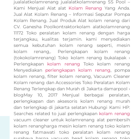
jualalatkolamrenang jualalatkolamrenang SS Pool –
Kami Menjual Alat alat
Kolam Renang
Yang Anda.
Jual Alat Kolam Renang – Informasi Seputar Pompa
Kolam Renang. Jual Produk Alat kolam renang dari
CV. Ganesha Poolkontraktorkolam alatkolamrenang
11172 Toko peralatan kolam renang dengan harga
terjangkau, kualitas terjamin. kami menyediakan
semua kebutuhan kolam renang seperti, mesin
kolam renang,. Perlengkapan kolam renang
(tokokolamrenang) Toko kolam renang bukalapak ›
Perlengkapan
kolam renang
Toko kolam renang
Menyediakan
perlengkapan kolam renang
, pompa
kolam renang, filter kolam renang, Vacuum Cleaner
Kolam renang dan Accessories Toko Peralatan Kolam
Renang Terlengkap dan Murah di Jakarta damarpool ›
blogMay 10, 2017 Menjual berbagai peralatan,
perlengkapan dan aksesoris kolam renang murah
dan terlengkap di jakarta selatan Hubungi Kami HP:
Searches related to jual perlengkapan
kolam renang
vacuum cleaner untuk kolamrenang alat pembersih
kolam renangharga mesin kolam renang toko kolam
renang fatmawati toko peralatan kolam renang
surabaya harga vacuum head kolam renang toko