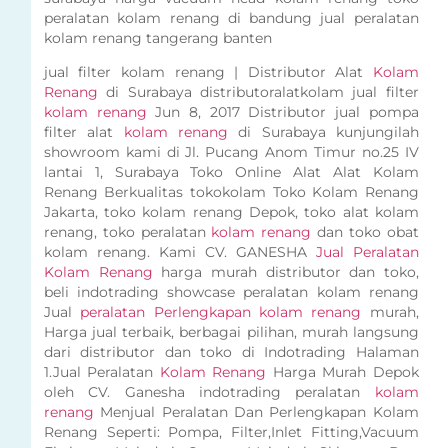
peralatan kolam renang di bandung jual peralatan
kolam renang tangerang banten
jual filter kolam renang | Distributor Alat
Kolam
Renang
di Surabaya distributoralatkolam jual filter
kolam renang
Jun 8, 2017 Distributor jual pompa
filter alat
kolam renang
di Surabaya kunjungilah
showroom kami di Jl. Pucang Anom Timur no.25 IV
lantai 1, Surabaya Toko Online Alat Alat Kolam
Renang Berkualitas tokokolam Toko Kolam Renang
Jakarta, toko kolam renang Depok, toko alat kolam
renang, toko peralatan
kolam renang
dan toko obat
kolam renang. Kami CV. GANESHA
Jual Peralatan
Kolam Renang
harga murah distributor dan toko,
beli indotrading showcase peralatan kolam renang
Jual
peralatan Perlengkapan kolam renang
murah,
Harga jual terbaik, berbagai pilihan, murah langsung
dari distributor dan toko di Indotrading Halaman
1.Jual Peralatan
Kolam Renang
Harga Murah Depok
oleh CV. Ganesha indotrading peralatan
kolam
renang
Menjual Peralatan Dan Perlengkapan Kolam
Renang Seperti: Pompa, Filter,Inlet Fitting,Vacuum