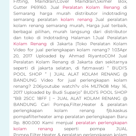
Fitting, Maindrain,Cover Maindrain,Skimer Box,
Gutter P69160. Jual
Peralatan Kolam Renang
di
Semarang harga murah distributor indotrading
semarang peralatan
kolam renang
Jual peralatan
kolam renang semarang murah, Harga jual terbaik,
berbagai pilihan, murah langsung dari distributor
dan toko di Indotrading Halaman 1.Jual Peralatan
Kolam Renang
di Jakarta |Toko Peralatan Kolam
Video for jual perlengkapan kolam renang? 1:03Apr
20, 2017 Uploaded by Ahmad RiyantoCOM Jual
Peralatan Kolam Renang di Jakarta dan sekitarnya
seperti di jakarta selatan, di fatmawati ” BUDI’S
POOL SHOP ” | JUAL ALAT KOLAM RENANG @
BANDUNG Video for jual perlengkapan kolam
renang? 2:06youtube watch?v o14 ML17k08 May 16,
2017 Uploaded by Budi Suparjo” BUDI’S POOL SHOP
“BB 25CC 18FF | ~ JUAL ALAT KOLAM RENANG @
BANDUNG Cari Pompa,Filter,Heater & peralatan
perlengkapan kolam renang fjb.kaskus
pompafilterheater amp peralatan perlengkapan Baru
Rp. 800.000 Kami menjual
peralatan perlengkapan
kolam renang
seperti pompa JUAL
Pompa,Filter,Heater & peralatan perlengkapan kolam