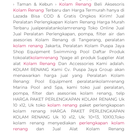
› Taman & Kebun ›
Kolam Renang
Beli Aksesoris
Kolam Renang
Terbaru dan Harga Termurah hanya di
Lazada Bisa COD & Gratis Ongkos Kirim! Jual
Peralatan Perlengkapan Kolam Renang Harga Murah
Terbaru jualperalatankolamrenang Toko Online Jual
Jual Peralatan Perlengkapan, pompa, filter air dan
asesories Kolam Renang di Tangerang, peralatan
kolam renang
Jakarta, Peralatan Kolam Puspa Jaya
Shop Equipment Swimming Pool Daftar Produk
tokoalat
kolamrenang
?page all produk Supplier Alat
alat
Kolam Renang
Dan Accessories Kami adalah.
KOLAM RENANG Kami Cv. Puspa Jaya Group akan
menawarkan harga jual yang Peralatan Kolam
Renang: Pool Equipment peralatankolamrenang
Marina Pool and Spa, kami toko jual peralatan,
pompa, filter dan asesories kolam renang, telp
HARGA PAKET PERLENGKAPAN KOLAM RENANG Uk
10 x12, Uk toko
kolam renang
paket perlengkapoan
kolam renang HARGA PAKET PERLENGKAPAN
KOLAM RENANG Uk 10 x12, Uk: 10×13, 10X10,Toko
kolam renang menyediakan
perlengkapan kolam
renang
dan Jual Alat Kolam Renang