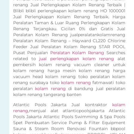
renang Jual Perlengkapan Kolam Renang Terbaik |
Blibli blibli perlengkapan kolam renang HO 1000001
Jual Perlengkapan Kolam Renang Terbaik. Harga
Peralatan Taman & Luar Ruang Perlengkapan Kolam
Renang Terjangkau. Cicilan 0% dan Gratis Jual
Peralatan Kolam Renang jualperalatankolamrenang
Peralatan Kolam Renang – Hayward CL220 Chlorine
Feeder Jual Peralatan Kolam Renang STAR POOL
Pusat Penjualan
Peralatan Kolam Renang
Searches
related to
jual perlengkapan kolam renang
alat
pembersih kolam renang vacuum cleaner untuk
kolam renang harga mesin kolam renang harga
vacuum head kolam renang toko peralatan kolam
renang surabaya toko
kolam renang
fatmawati toko
peralatan
kolam renang
di bandung jual peralatan
kolam renang tangerang banten
Atlantic Pools Jakarta Jual kontraktor
kolam
renang
,menjual alat atlanticpoolsjakarta Atlantic
Pools Jakarta Atlantic Pools Swimming & Spa Pools
Spet Pembuatan Service Pump & Filter Equipment
Sauna & Steam Room Renovasi Fountain bbpool