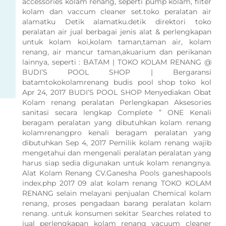
accessories kolam renang, seperti pump kolam, filter
kolam dan vaccum cleaner set.toko peralatan air
alamatku Detik alamatku.detik direktori toko
peralatan air jual berbagai jenis alat & perlengkapan
untuk kolam koi,kolam taman,taman air, kolam
renang, air mancur taman,akuarium dan perikanan
lainnya, seperti : BATAM | TOKO KOLAM RENANG @
BUDI’S POOL SHOP | Bergaransi
batamtokokolamrenang budis pool shop toko kol
Apr 24, 2017 BUDI’S POOL SHOP Menyediakan Obat
Kolam renang peralatan Perlengkapan Aksesories
sanitasi secara lengkap Complete ” ONE Kenali
beragam peralatan yang dibutuhkan kolam renang
kolamrenangpro kenali beragam peralatan yang
dibutuhkan Sep 4, 2017 Pemilik kolam renang wajib
mengetahui dan mengenali peralatan peralatan yang
harus siap sedia digunakan untuk kolam renangnya.
Alat Kolam Renang CV.Ganesha Pools ganeshapools
index.php 2017 09 alat kolam renang TOKO KOLAM
RENANG selain melayani penjualan Chemical kolam
renang, proses pengadaan barang peralatan kolam
renang. untuk konsumen sekitar Searches related to
jual perlengkapan kolam renang vacuum cleaner