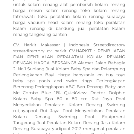
untuk kolam renang alat pembersih kolam renang
harga mesin kolam renang toko kolam renang
fatmawati toko peralatan kolam renang surabaya
harga vacuum head kolam renang toko peralatan
kolam renang di bandung jual peralatan kolam
renang tangerang banten
CV. Harkit Makassar | Indonesia Streetdirectory
streetdirectory cv harkit CV.HARKIT : PEMBUATAN
DAN PENJUALAN PERALATAN KOLAM RENANG
DENGAN HARGA BERSAING!! Alamat Jalan Bahagia
2. No.1 Sudiang.Jual Kolam Baby Spa dan Pelampung
Perlengkapan Bayi Harga babyzania en buy toys
baby spa pools and swim rings Perlengkapan
Berenang.Perlengkapan ABC Ban Renang Baby and
Me Combo Blue 11% QuickView. Doctor Dolphin
Kolam Baby Spa 80 x 80 cm Rut Jaya Pool
Menyediakan Peralatan Kolam Renang Swiming
rutjayapool Rut Jaya Pool Menyediakan Peralatan
Kolam Renang Swiming Pool Equipment
Tangerang.Jual Peralatan Kolam Renang Jasa Kolam
Renang Surabaya yudipool 2017 mengenal peralatan