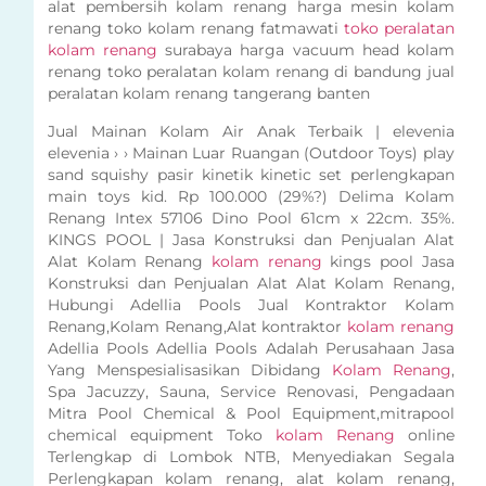
alat pembersih kolam renang harga mesin kolam
renang toko kolam renang fatmawati
toko peralatan
kolam renang
surabaya harga vacuum head kolam
renang toko peralatan kolam renang di bandung jual
peralatan kolam renang tangerang banten
Jual Mainan Kolam Air Anak Terbaik | elevenia
elevenia › › Mainan Luar Ruangan (Outdoor Toys) play
sand squishy pasir kinetik kinetic set perlengkapan
main toys kid. Rp 100.000 (29%?) Delima Kolam
Renang Intex 57106 Dino Pool 61cm x 22cm. 35%.
KINGS POOL | Jasa Konstruksi dan Penjualan Alat
Alat Kolam Renang
kolam renang
kings pool Jasa
Konstruksi dan Penjualan Alat Alat Kolam Renang,
Hubungi Adellia Pools Jual Kontraktor Kolam
Renang,Kolam Renang,Alat kontraktor
kolam renang
Adellia Pools Adellia Pools Adalah Perusahaan Jasa
Yang Menspesialisasikan Dibidang
Kolam Renang
,
Spa Jacuzzy, Sauna, Service Renovasi, Pengadaan
Mitra Pool Chemical & Pool Equipment,mitrapool
chemical equipment Toko
kolam Renang
online
Terlengkap di Lombok NTB, Menyediakan Segala
Perlengkapan kolam renang, alat kolam renang,