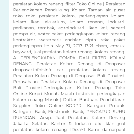
peralatan kolam renang, filter Toko Online | Peralatan
Perlengkapan Pendukung Kolam Taman air pusat
toko toko peralatan kolam, perlengkapan kolam,
kolam ikan, akuarium, kolam renang, industri,
perikanan, tambak, agroindustri, ikan koi, seperti
pompa air, water paket perlengkapan kolam renang
kontraktor waterpark andalan cipta reka paket
perlengkapan kola May 31, 2017 13.21 ebara, emaux,
hayward, jual peralatan kolam renang, kolam renang,
A. PERLENGKAPAN POMPA DAN FILTER KOLAM
RENANG. Peralatan Kolam Renang di Denpasar
denpasar.infoisinfo cari peralatan kolam renang
Peralatan Kolam Renang di Denpasar Bali Provinsi,
Perusahaan Peralatan Kolam Renang di Denpasar
Bali Provinsi.Perlengkapan Kolam Renang Toko
Online Korpri Mudah Murah toktok.id perlengkapan
kolam renang Masuk | Daftar. Bantuan. Pendaftaran
Supplier. Toko Online KORPRI. Kategori Produk.
Kategori. Back; Elektronik. Back; PENGATUR SUHU
RUANGAN. Arsip: Jual Peralatan Kolam Renang
Jakarta Selatan Kantor & Industri olx iklan jual
peralatan kolam renang IDixaY1 Kami damarpool