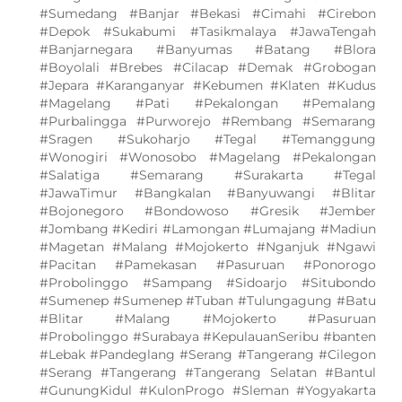
#Sumedang #Banjar #Bekasi #Cimahi #Cirebon
#Depok #Sukabumi #Tasikmalaya #JawaTengah
#Banjarnegara #Banyumas #Batang #Blora
#Boyolali #Brebes #Cilacap #Demak #Grobogan
#Jepara #Karanganyar #Kebumen #Klaten #Kudus
#Magelang #Pati #Pekalongan #Pemalang
#Purbalingga #Purworejo #Rembang #Semarang
#Sragen #Sukoharjo #Tegal #Temanggung
#Wonogiri #Wonosobo #Magelang #Pekalongan
#Salatiga #Semarang #Surakarta #Tegal
#JawaTimur #Bangkalan #Banyuwangi #Blitar
#Bojonegoro #Bondowoso #Gresik #Jember
#Jombang #Kediri #Lamongan #Lumajang #Madiun
#Magetan #Malang #Mojokerto #Nganjuk #Ngawi
#Pacitan #Pamekasan #Pasuruan #Ponorogo
#Probolinggo #Sampang #Sidoarjo #Situbondo
#Sumenep #Sumenep #Tuban #Tulungagung #Batu
#Blitar #Malang #Mojokerto #Pasuruan
#Probolinggo #Surabaya #KepulauanSeribu #banten
#Lebak #Pandeglang #Serang #Tangerang #Cilegon
#Serang #Tangerang #Tangerang Selatan #Bantul
#GunungKidul #KulonProgo #Sleman #Yogyakarta