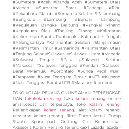
#Sumatera #Aceh #Banda Aceh #Sumatera Utara
#Medan #Sumatera Barat #Padang #Riau
#Pekanbaru #Jambi #Sumatera Selatan #Palembang
#Bengkulu #Lampung #Bandar Lampung
#Kepulauan Bangka Belitung #Pangkal Pinang
#Kepulauan Riau #Tanjung Pinang #Kalimatan
#Kalimantan Barat #Pontianak #Kalimantan Tengah
#PalangkaRaya #Kalimantan Selatan #Banjarmasin
#Kalimantan Timur #Samarinda #Kalimantan Utara
#Tanjung Selor #Sulawesi #Sulawesi Utara #Manado
#Sulawesi Tengah #Palu #Sulawesi Selatan
#Makassar #Sulawesi Tenggara #Kendari #Sulawesi
Barat #Mamuju #Gorontalo #Sunda Kecil #Bali
#Denpasar #Nusa Tenggara Timur #NTT #Kupang
#Nusa Tenggara Barat #NTB #Mataram #lombok
TOKO KOLAM RENANG ONLINE AMAN, TERLENGKAP
DAN
tokokolamrenang
Toko
kolam renang
online
aman,cepat dan terpercaya, Toko
kolam renang
,
Perlengkapan
kolam renang
, alat kolam renang,
peralatan kolam renang, filter Pump Astral. Pump
Starite. Spare part. Gratting Grill Kolam Jual
Aksesoris Kolam Renang Terlengkap | Lazada lazada ›