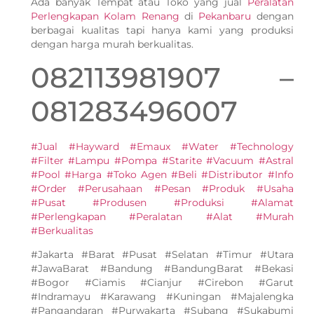
Ada banyak Tempat atau Toko yang jual
Peralatan
Perlengkapan Kolam Renang
di
Pekanbaru
dengan
berbagai kualitas tapi hanya kami yang produksi
dengan harga murah berkualitas.
082113981907 –
081283496007
#Jual #Hayward #Emaux #Water #Technology
#Filter #Lampu #Pompa #Starite #Vacuum #Astral
#Pool #Harga #Toko Agen #Beli #Distributor #Info
#Order #Perusahaan #Pesan #Produk #Usaha
#Pusat #Produsen #Produksi #Alamat
#Perlengkapan #Peralatan #Alat #Murah
#Berkualitas
#Jakarta #Barat #Pusat #Selatan #Timur #Utara
#JawaBarat #Bandung #BandungBarat #Bekasi
#Bogor #Ciamis #Cianjur #Cirebon #Garut
#Indramayu #Karawang #Kuningan #Majalengka
#Pangandaran #Purwakarta #Subang #Sukabumi