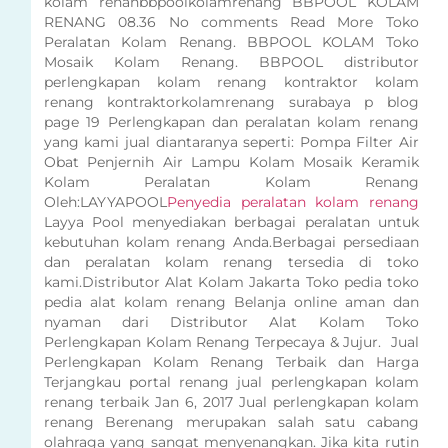
kolam renanbbpoolkolamrenang BBPOOL KOLAM
RENANG 08.36 No comments Read More Toko
Peralatan Kolam Renang. BBPOOL KOLAM Toko
Mosaik Kolam Renang. BBPOOL distributor
perlengkapan kolam renang kontraktor kolam
renang kontraktorkolamrenang surabaya p blog
page 19 Perlengkapan dan peralatan kolam renang
yang kami jual diantaranya seperti: Pompa Filter Air
Obat Penjernih Air Lampu Kolam Mosaik Keramik
Kolam Peralatan Kolam Renang
Oleh:LAYYAPOOL
Penyedia peralatan kolam renang
Layya Pool menyediakan berbagai peralatan untuk
kebutuhan kolam renang Anda.Berbagai persediaan
dan peralatan kolam renang tersedia di toko
kami.Distributor Alat Kolam Jakarta Toko pedia toko
pedia alat kolam renang Belanja online aman dan
nyaman dari Distributor Alat Kolam Toko
Perlengkapan Kolam Renang Terpecaya & Jujur. Jual
Perlengkapan Kolam Renang Terbaik dan Harga
Terjangkau portal renang jual perlengkapan kolam
renang terbaik Jan 6, 2017 Jual perlengkapan kolam
renang Berenang merupakan salah satu cabang
olahraga yang sangat menyenangkan. Jika kita rutin