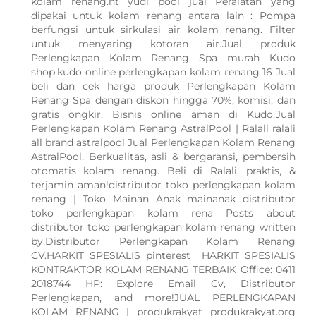
kolam renang.ht yudi pool jual Peralatan yang
dipakai untuk kolam renang antara lain : Pompa
berfungsi untuk sirkulasi air kolam renang. Filter
untuk menyaring kotoran air.Jual produk
Perlengkapan Kolam Renang Spa murah Kudo
shop.kudo online perlengkapan kolam renang 16 Jual
beli dan cek harga produk Perlengkapan Kolam
Renang Spa dengan diskon hingga 70%, komisi, dan
gratis ongkir. Bisnis online aman di Kudo.Jual
Perlengkapan Kolam Renang AstralPool | Ralali ralali
all brand astralpool Jual Perlengkapan Kolam Renang
AstralPool. Berkualitas, asli & bergaransi, pembersih
otomatis kolam renang. Beli di Ralali, praktis, &
terjamin aman!distributor toko perlengkapan kolam
renang | Toko Mainan Anak mainanak distributor
toko perlengkapan kolam rena Posts about
distributor toko perlengkapan kolam renang written
by.Distributor Perlengkapan Kolam Renang
CV.HARKIT SPESIALIS pinterest HARKIT SPESIALIS
KONTRAKTOR KOLAM RENANG TERBAIK Office: 0411
2018744 HP: Explore Email Cv, Distributor
Perlengkapan, and more!JUAL PERLENGKAPAN
KOLAM RENANG | produkrakyat produkrakyat.org