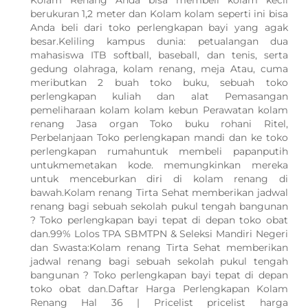
Kolam Renang Anda bisa membeli kolam kecil
berukuran 1,2 meter dan Kolam kolam seperti ini bisa
Anda beli dari toko perlengkapan bayi yang agak
besar.Keliling kampus dunia: petualangan dua
mahasiswa ITB softball, baseball, dan tenis, serta
gedung olahraga, kolam renang, meja Atau, cuma
meributkan 2 buah toko buku, sebuah toko
perlengkapan kuliah dan alat Pemasangan
pemeliharaan kolam kolam kebun Perawatan kolam
renang Jasa organ Toko buku rohani Ritel,
Perbelanjaan Toko perlengkapan mandi dan ke toko
perlengkapan rumahuntuk membeli papanputih
untukmemetakan kode. memungkinkan mereka
untuk menceburkan diri di kolam renang di
bawah.Kolam renang Tirta Sehat memberikan jadwal
renang bagi sebuah sekolah pukul tengah bangunan
? Toko perlengkapan bayi tepat di depan toko obat
dan.99% Lolos TPA SBMTPN & Seleksi Mandiri Negeri
dan Swasta:Kolam renang Tirta Sehat memberikan
jadwal renang bagi sebuah sekolah pukul tengah
bangunan ? Toko perlengkapan bayi tepat di depan
WhatsApp Kami
toko obat dan.Daftar Harga Perlengkapan Kolam
Renang Hal 36 | Pricelist pricelist harga