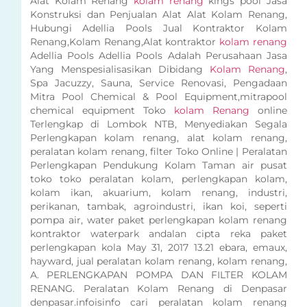
Alat Kolam Renang
kolam renang
kings pool Jasa
Konstruksi dan Penjualan Alat Alat Kolam Renang,
Hubungi Adellia Pools Jual Kontraktor Kolam
Renang,Kolam Renang,Alat kontraktor
kolam renang
Adellia Pools Adellia Pools Adalah Perusahaan Jasa
Yang Menspesialisasikan Dibidang
Kolam Renang
,
Spa Jacuzzy, Sauna, Service Renovasi, Pengadaan
Mitra Pool Chemical & Pool Equipment,mitrapool
chemical equipment Toko
kolam Renang
online
Terlengkap di Lombok NTB, Menyediakan Segala
Perlengkapan kolam renang, alat kolam renang,
peralatan kolam renang, filter Toko Online | Peralatan
Perlengkapan Pendukung Kolam Taman air pusat
toko toko peralatan kolam, perlengkapan kolam,
kolam ikan, akuarium, kolam renang, industri,
perikanan, tambak, agroindustri, ikan koi, seperti
pompa air, water paket perlengkapan kolam renang
kontraktor waterpark andalan cipta reka paket
perlengkapan kola May 31, 2017 13.21 ebara, emaux,
hayward, jual peralatan kolam renang, kolam renang,
A. PERLENGKAPAN POMPA DAN FILTER KOLAM
RENANG. Peralatan Kolam Renang di Denpasar
denpasar.infoisinfo cari peralatan kolam renang