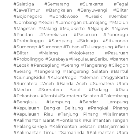
#Salatiga #Semarang #Surakarta #Tegal
#JawaTimur #Bangkalan #Banyuwangi #Blitar
#Bojonegoro #Bondowoso #Gresik #Jember
#Jombang #Kediri #Lamongan #Lumajang #Madiun
#Magetan #Malang #Mojokerto #Nganjuk #Ngawi
#Pacitan #Pamekasan #Pasuruan #Ponorogo
#Probolinggo #Sampang #Sidoarjo #Situbondo
#Sumenep #Sumenep #Tuban #Tulungagung #Batu
#Blitar #Malang #Mojokerto #Pasuruan
#Probolinggo #Surabaya #KepulauanSeribu #banten
#Lebak #Pandeglang #Serang #Tangerang #Cilegon
#Serang #Tangerang #Tangerang Selatan #Bantul
#GunungKidul #KulonProgo #Sleman #Yogyakarta
#Sumatera #Aceh #Banda Aceh #Sumatera Utara
#Medan #Sumatera Barat #Padang #Riau
#Pekanbaru #Jambi #Sumatera Selatan #Palembang
#Bengkulu #Lampung #Bandar Lampung
#Kepulauan Bangka Belitung #Pangkal Pinang
#Kepulauan Riau #Tanjung Pinang #Kalimatan
#Kalimantan Barat #Pontianak #Kalimantan Tengah
#PalangkaRaya #Kalimantan Selatan #Banjarmasin
#Kalimantan Timur #Samarinda #Kalimantan Utara