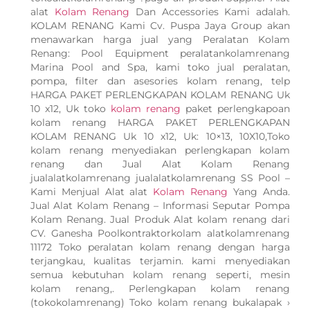
alat
Kolam Renang
Dan Accessories Kami adalah.
KOLAM RENANG Kami Cv. Puspa Jaya Group akan
menawarkan harga jual yang Peralatan Kolam
Renang: Pool Equipment peralatankolamrenang
Marina Pool and Spa, kami toko jual peralatan,
pompa, filter dan asesories kolam renang, telp
HARGA PAKET PERLENGKAPAN KOLAM RENANG Uk
10 x12, Uk toko
kolam renang
paket perlengkapoan
kolam renang HARGA PAKET PERLENGKAPAN
KOLAM RENANG Uk 10 x12, Uk: 10×13, 10X10,Toko
kolam renang menyediakan perlengkapan kolam
renang dan Jual Alat Kolam Renang
jualalatkolamrenang jualalatkolamrenang SS Pool –
Kami Menjual Alat alat
Kolam Renang
Yang Anda.
Jual Alat Kolam Renang – Informasi Seputar Pompa
Kolam Renang. Jual Produk Alat kolam renang dari
CV. Ganesha Poolkontraktorkolam alatkolamrenang
11172 Toko peralatan kolam renang dengan harga
terjangkau, kualitas terjamin. kami menyediakan
semua kebutuhan kolam renang seperti, mesin
kolam renang,. Perlengkapan kolam renang
(tokokolamrenang) Toko kolam renang bukalapak ›