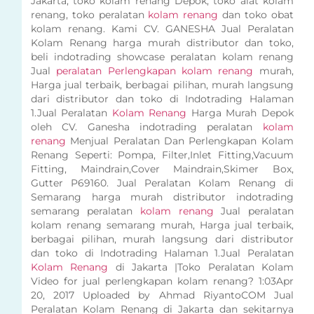
Jakarta, toko kolam renang Depok, toko alat kolam
renang, toko peralatan
kolam renang
dan toko obat
kolam renang. Kami CV. GANESHA Jual Peralatan
Kolam Renang harga murah distributor dan toko,
beli indotrading showcase peralatan kolam renang
Jual
peralatan Perlengkapan kolam renang
murah,
Harga jual terbaik, berbagai pilihan, murah langsung
dari distributor dan toko di Indotrading Halaman
1.Jual Peralatan
Kolam Renang
Harga Murah Depok
oleh CV. Ganesha indotrading peralatan
kolam
renang
Menjual Peralatan Dan Perlengkapan Kolam
Renang Seperti: Pompa, Filter,Inlet Fitting,Vacuum
Fitting, Maindrain,Cover Maindrain,Skimer Box,
Gutter P69160. Jual Peralatan Kolam Renang di
Semarang harga murah distributor indotrading
semarang peralatan
kolam renang
Jual peralatan
kolam renang semarang murah, Harga jual terbaik,
berbagai pilihan, murah langsung dari distributor
dan toko di Indotrading Halaman 1.Jual Peralatan
Kolam Renang
di Jakarta |Toko Peralatan Kolam
Video for jual perlengkapan kolam renang? 1:03Apr
20, 2017 Uploaded by Ahmad RiyantoCOM Jual
Peralatan Kolam Renang di Jakarta dan sekitarnya