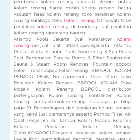
pembersih kolam renang vacuum cleaner untuk
kolam renang harga mesin kolam renang harga
vacuum head kolam renang toko peralatan kolam
renang surabaya toko
kolam renang
fatmawati toko
peralatan
kolam renang
di bandung jual peralatan
kolam renang tangerang banten
Atlantic Pools Jakarta Jual kontraktor
kolam
renang
,menjual alat atlanticpoolsjakarta Atlantic
Pools Jakarta Atlantic Pools Swimming & Spa Pools
Spet Pembuatan Service Pump & Filter Equipment
Sauna & Steam Room Renovasi Fountain bbpool
kolam renanbbpoolkolamrenang BBPOOL KOLAM
RENANG 08.36 No comments Read More Toko
Peralatan Kolam Renang. BBPOOL KOLAM Toko
Mosaik Kolam Renang. BBPOOL distributor
perlengkapan kolam renang kontraktor kolam
renang kontraktorkolamrenang surabaya p blog
page 19 Perlengkapan dan peralatan kolam renang
yang kami jual diantaranya seperti: Pompa Filter Air
Obat Penjernih Air Lampu Kolam Mosaik Keramik
Kolam Peralatan Kolam Renang
Oleh:LAYYAPOOLPenyedia peralatan kolam renang
Layya Pool menyediakan berbagai peralatan untuk