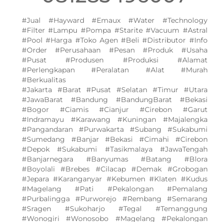
#Jual #Hayward #Emaux #Water #Technology
#Filter #Lampu #Pompa #Starite #Vacuum #Astral
#Pool #Harga #Toko Agen #Beli #Distributor #Info
#Order #Perusahaan #Pesan #Produk #Usaha
#Pusat #Produsen #Produksi #Alamat
#Perlengkapan #Peralatan #Alat #Murah
#Berkualitas
#Jakarta #Barat #Pusat #Selatan #Timur #Utara
#JawaBarat #Bandung #BandungBarat #Bekasi
#Bogor #Ciamis #Cianjur #Cirebon #Garut
#Indramayu #Karawang #Kuningan #Majalengka
#Pangandaran #Purwakarta #Subang #Sukabumi
#Sumedang #Banjar #Bekasi #Cimahi #Cirebon
#Depok #Sukabumi #Tasikmalaya #JawaTengah
#Banjarnegara #Banyumas #Batang #Blora
#Boyolali #Brebes #Cilacap #Demak #Grobogan
#Jepara #Karanganyar #Kebumen #Klaten #Kudus
#Magelang #Pati #Pekalongan #Pemalang
#Purbalingga #Purworejo #Rembang #Semarang
#Sragen #Sukoharjo #Tegal #Temanggung
#Wonogiri #Wonosobo #Magelang #Pekalongan