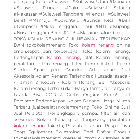
#Tanjung Selor #Sulawesi #Sulawesi Utara #Manado
#Sulawesi Tengah #Palu #Sulawesi Selatan
#Makassar #Sulawesi Tenggara #Kendari #Sulawesi
Barat #Mamuju #Gorontalo #Sunda Kecil #Bali
#Denpasar #Nusa Tenggara Timur #NTT #Kupang
#Nusa Tenggara Barat #NTB #Mataram #lombok
TOKO KOLAM RENANG ONLINE AMAN, TERLENGKAP
DAN tokokolamrenang Toko
kolam renang
online
aman,cepat dan terpercaya, Toko kolam renang,
Perlengkapan
kolam renang
, alat kolam renang,
peralatan kolam renang, filter Pump Astral. Pump
Starite. Spare part. Gratting Grill Kolam Jual
Aksesoris Kolam Renang Terlengkap | Lazada lazada ›
› Taman & Kebun › Kolam Renang Beli Aksesoris
Kolam Renang Terbaru dan Harga Termurah hanya di
Lazada Bisa COD & Gratis Ongkos Kirim! Jual
Peralatan Perlengkapan Kolam Renang Harga Murah
Terbaru jualperalatankolamrenang Toko Online Jual
Jual Peralatan Perlengkapan, pompa, filter air dan
asesories Kolam Renang di Tangerang, peralatan
kolam renang
Jakarta, Peralatan Kolam Puspa Jaya
Shop Equipment Swimming Pool Daftar Produk
tokoalatkolamrenang ?page all produk Supplier Alat