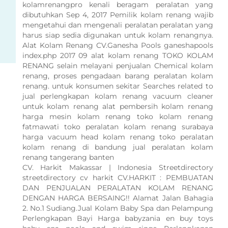
kolamrenangpro kenali beragam peralatan yang
dibutuhkan Sep 4, 2017 Pemilik kolam renang wajib
mengetahui dan mengenali peralatan peralatan yang
harus siap sedia digunakan untuk kolam renangnya.
Alat Kolam Renang CV.Ganesha Pools ganeshapools
index.php 2017 09 alat kolam renang TOKO KOLAM
RENANG selain melayani penjualan Chemical kolam
renang, proses pengadaan barang peralatan kolam
renang. untuk konsumen sekitar Searches related to
jual perlengkapan kolam renang vacuum cleaner
untuk kolam renang alat pembersih kolam renang
harga mesin kolam renang toko kolam renang
fatmawati toko peralatan kolam renang surabaya
harga vacuum head kolam renang toko peralatan
kolam renang di bandung jual peralatan kolam
renang tangerang banten
CV. Harkit Makassar | Indonesia Streetdirectory
streetdirectory cv harkit CV.HARKIT : PEMBUATAN
DAN PENJUALAN PERALATAN KOLAM RENANG
DENGAN HARGA BERSAING!! Alamat Jalan Bahagia
2. No.1 Sudiang.Jual Kolam Baby Spa dan Pelampung
Perlengkapan Bayi Harga babyzania en buy toys