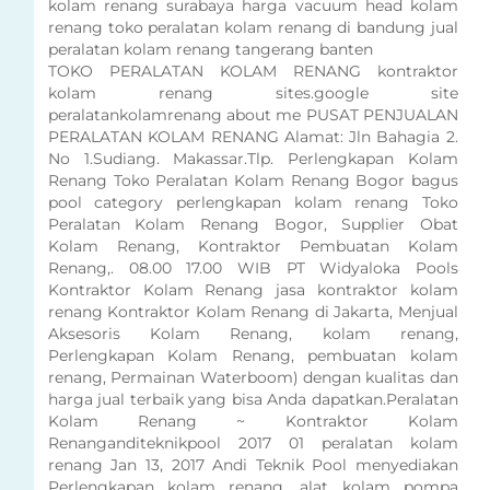
kolam renang surabaya harga vacuum head kolam
renang toko peralatan kolam renang di bandung jual
peralatan kolam renang tangerang banten
TOKO PERALATAN KOLAM RENANG kontraktor
kolam renang sites.google site
peralatankolamrenang about me PUSAT PENJUALAN
PERALATAN KOLAM RENANG Alamat: Jln Bahagia 2.
No 1.Sudiang. Makassar.Tlp. Perlengkapan Kolam
Renang Toko Peralatan Kolam Renang Bogor bagus
pool category perlengkapan kolam renang Toko
Peralatan Kolam Renang Bogor, Supplier Obat
Kolam Renang, Kontraktor Pembuatan Kolam
Renang,. 08.00 17.00 WIB PT Widyaloka Pools
Kontraktor Kolam Renang jasa kontraktor kolam
renang Kontraktor Kolam Renang di Jakarta, Menjual
Aksesoris Kolam Renang, kolam renang,
Perlengkapan Kolam Renang, pembuatan kolam
renang, Permainan Waterboom) dengan kualitas dan
harga jual terbaik yang bisa Anda dapatkan.Peralatan
Kolam Renang ~ Kontraktor Kolam
Renanganditeknikpool 2017 01 peralatan kolam
renang Jan 13, 2017 Andi Teknik Pool menyediakan
Perlengkapan kolam renang, alat kolam pompa