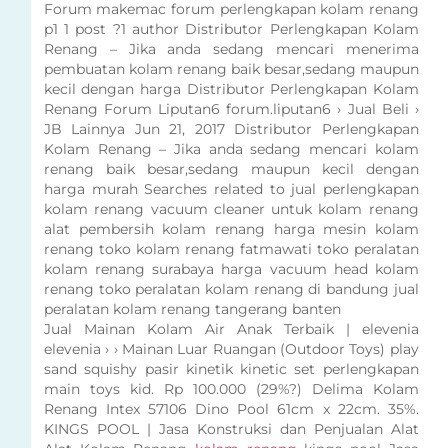
Forum makemac forum perlengkapan kolam renang
p1 1 post ?1 author Distributor Perlengkapan Kolam
Renang – Jika anda sedang mencari menerima
pembuatan kolam renang baik besar,sedang maupun
kecil dengan harga Distributor Perlengkapan Kolam
Renang Forum Liputan6 forum.liputan6 › Jual Beli ›
JB Lainnya Jun 21, 2017 Distributor Perlengkapan
Kolam Renang – Jika anda sedang mencari kolam
renang baik besar,sedang maupun kecil dengan
harga murah Searches related to jual perlengkapan
kolam renang vacuum cleaner untuk kolam renang
alat pembersih kolam renang harga mesin kolam
renang toko kolam renang fatmawati toko peralatan
kolam renang surabaya harga vacuum head kolam
renang toko peralatan kolam renang di bandung jual
peralatan kolam renang tangerang banten
Jual Mainan Kolam Air Anak Terbaik | elevenia
elevenia › › Mainan Luar Ruangan (Outdoor Toys) play
sand squishy pasir kinetik kinetic set perlengkapan
main toys kid. Rp 100.000 (29%?) Delima Kolam
Renang Intex 57106 Dino Pool 61cm x 22cm. 35%.
KINGS POOL | Jasa Konstruksi dan Penjualan Alat