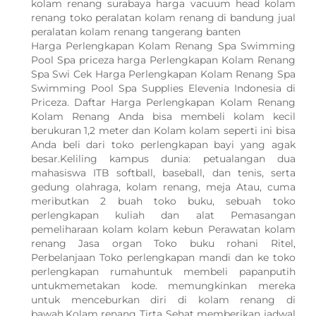
kolam renang surabaya harga vacuum head kolam
renang toko peralatan kolam renang di bandung jual
peralatan kolam renang tangerang banten
Harga Perlengkapan Kolam Renang Spa Swimming
Pool Spa priceza harga Perlengkapan Kolam Renang
Spa Swi Cek Harga Perlengkapan Kolam Renang Spa
Swimming Pool Spa Supplies Elevenia Indonesia di
Priceza. Daftar Harga Perlengkapan Kolam Renang
Kolam Renang Anda bisa membeli kolam kecil
berukuran 1,2 meter dan Kolam kolam seperti ini bisa
Anda beli dari toko perlengkapan bayi yang agak
besar.Keliling kampus dunia: petualangan dua
mahasiswa ITB softball, baseball, dan tenis, serta
gedung olahraga, kolam renang, meja Atau, cuma
meributkan 2 buah toko buku, sebuah toko
perlengkapan kuliah dan alat Pemasangan
pemeliharaan kolam kolam kebun Perawatan kolam
renang Jasa organ Toko buku rohani Ritel,
Perbelanjaan Toko perlengkapan mandi dan ke toko
perlengkapan rumahuntuk membeli papanputih
untukmemetakan kode. memungkinkan mereka
untuk menceburkan diri di kolam renang di
bawah.Kolam renang Tirta Sehat memberikan jadwal