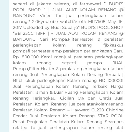
seperti di jakarta selatan, di fatmawati ” BUDI’S
POOL SHOP ” | JUAL ALAT KOLAM RENANG @
BANDUNG Video for jual perlengkapan kolam
renang? 2:06youtube watch?v o14 ML17k08 May 16,
2017 Uploaded by Budi Suparjo” BUDI’S POOL SHOP
“BB 25CC 18FF | ~ JUAL ALAT KOLAM RENANG @
BANDUNG Cari Pompa,Filter,Heater & peralatan
perlengkapan kolam renang fjb.kaskus
pompafilterheater amp peralatan perlengkapan Baru
Rp. 800.000 Kami menjual peralatan perlengkapan
kolam renang seperti pompa JUAL
Pompa,Filter,Heater & peralatan perlengkapan kolam
renang Jual Perlengkapan Kolam Renang Terbaik |
Blibli blibli perlengkapan kolam renang HO 1000001
Jual Perlengkapan Kolam Renang Terbaik. Harga
Peralatan Taman & Luar Ruang Perlengkapan Kolam
Renang Terjangkau. Cicilan 0% dan Gratis Jual
Peralatan Kolam Renang jualperalatankolamrenang
Peralatan Kolam Renang – Hayward CL220 Chlorine
Feeder Jual Peralatan Kolam Renang STAR POOL
Pusat Penjualan Peralatan Kolam Renang Searches
related to jual perlengkapan kolam renang alat