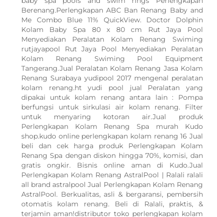
baby spa pools and swim rings Perlengkapan
Berenang.Perlengkapan ABC Ban Renang Baby and
Me Combo Blue 11% QuickView. Doctor Dolphin
Kolam Baby Spa 80 x 80 cm Rut Jaya Pool
Menyediakan Peralatan Kolam Renang Swiming
rutjayapool Rut Jaya Pool Menyediakan Peralatan
Kolam Renang Swiming Pool Equipment
Tangerang.Jual Peralatan Kolam Renang Jasa Kolam
Renang Surabaya yudipool 2017 mengenal peralatan
kolam renang.ht yudi pool jual Peralatan yang
dipakai untuk kolam renang antara lain : Pompa
berfungsi untuk sirkulasi air kolam renang. Filter
untuk menyaring kotoran air.Jual produk
Perlengkapan Kolam Renang Spa murah Kudo
shop.kudo online perlengkapan kolam renang 16 Jual
beli dan cek harga produk Perlengkapan Kolam
Renang Spa dengan diskon hingga 70%, komisi, dan
gratis ongkir. Bisnis online aman di Kudo.Jual
Perlengkapan Kolam Renang AstralPool | Ralali ralali
all brand astralpool Jual Perlengkapan Kolam Renang
AstralPool. Berkualitas, asli & bergaransi, pembersih
otomatis kolam renang. Beli di Ralali, praktis, &
terjamin aman!distributor toko perlengkapan kolam