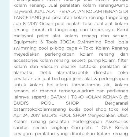
kolam renang, Jual peralatan kolam renang,Pump
hayward, JUAL ALAT PERALATAN KOLAM RENANG DI
TANGERANG jual peralatan kolam renang tangerang
Jun 8, 2017 Ocean pool adalah Toko Jual alat kolam
renang murah di tangerang dan terpercaya. Kami
melayani paket alat kolam renang dan satuan.
Equipment & Tools JOGJA Swimming Pool jogja
swimming pool p blog page 4 Toko Kolam Renang
meyediakan perlengkapan kolam renang dan
accessories kolam renang, seperti pump kolam, filter
kolam dan vaccum cleaner set.toko peralatan air
alamatku Detik alamatku.detik direktori toko
peralatan air jual berbagai jenis alat & perlengkapan
untuk kolam koi,kolam taman,taman air, kolam
renang, air mancur taman,akuarium dan perikanan
lainnya, seperti : BATAM | TOKO KOLAM RENANG @
BUDI’S POOL SHOP | Bergaransi
batamtokokolamrenang budis pool shop toko kol
Apr 24, 2017 BUDI’S POOL SHOP Menyediakan Obat
Kolam renang peralatan Perlengkapan Aksesories
sanitasi secara lengkap Complete ” ONE Kenali
beragam peralatan yang dibutuhkan kolam renang