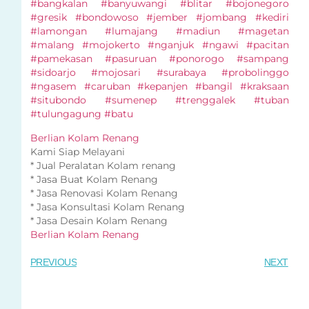
#bangkalan #banyuwangi #blitar #bojonegoro
#gresik #bondowoso #jember #jombang #kediri
#lamongan #lumajang #madiun #magetan
#malang #mojokerto #nganjuk #ngawi #pacitan
#pamekasan #pasuruan #ponorogo #sampang
#sidoarjo #mojosari #surabaya #probolinggo
#ngasem #caruban #kepanjen #bangil #kraksaan
#situbondo #sumenep #trenggalek #tuban
#tulungagung #batu
Berlian Kolam Renang
Kami Siap Melayani
* Jual Peralatan Kolam renang
* Jasa Buat Kolam Renang
* Jasa Renovasi Kolam Renang
* Jasa Konsultasi Kolam Renang
* Jasa Desain Kolam Renang
Berlian Kolam Renang
PREVIOUS
NEXT