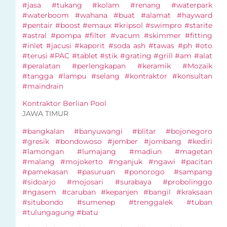
#jasa #tukang #kolam #renang #waterpark
#waterboom #wahana #buat #alamat #hayward
#pentair #boost #emaux #kripsol #swimpro #starite
#astral #pompa #filter #vacum #skimmer #fitting
#inlet #jacusi #kaporit #soda ash #tawas #ph #oto
#terusi #PAC #tablet #stik #grating #grill #am #alat
#peralatan #perlengkapan #keramik #Mozaik
#tangga #lampu #selang #kontraktor #konsultan
#maindrain
Kontraktor Berlian Pool
JAWA TIMUR
#bangkalan #banyuwangi #blitar #bojonegoro
#gresik #bondowoso #jember #jombang #kediri
#lamongan #lumajang #madiun #magetan
#malang #mojokerto #nganjuk #ngawi #pacitan
#pamekasan #pasuruan #ponorogo #sampang
#sidoarjo #mojosari #surabaya #probolinggo
#ngasem #caruban #kepanjen #bangil #kraksaan
#situbondo #sumenep #trenggalek #tuban
#tulungagung #batu