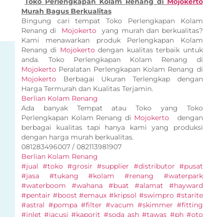
Toko Perlengkapan Kolam Renang di
Mojokerto
Murah Bagus Berkualitas
Bingung cari tempat Toko Perlengkapan Kolam
Renang di
Mojokerto
yang murah dan berkualitas?
Kami menawarkan produk Perlengkapan Kolam
Renang di
Mojokerto
dengan kualitas terbaik untuk
anda. Toko Perlengkapan Kolam Renang di
Mojokerto
Peralatan Perlengkapan Kolam Renang di
Mojokerto
Berbagai Ukuran Terlengkap dengan
Harga Termurah dan Kualitas Terjamin.
Berlian Kolam Renang
Ada banyak Tempat atau Toko yang Toko
Perlengkapan Kolam Renang di
Mojokerto
dengan
berbagai kualitas tapi hanya kami yang produksi
dengan harga murah berkualitas.
081283496007 / 082113981907
Berlian Kolam Renang
#jual #toko #grosir #supplier #distributor #pusat
#jasa #tukang #kolam #renang #waterpark
#waterboom #wahana #buat #alamat #hayward
#pentair #boost #emaux #kripsol #swimpro #starite
#astral #pompa #filter #vacum #skimmer #fitting
#inlet #jacusi #kaporit #soda ash #tawas #ph #oto