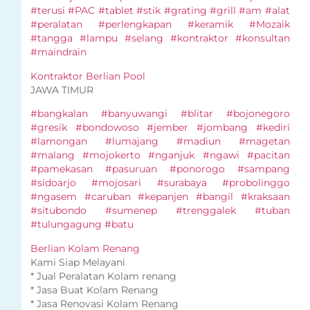
#terusi #PAC #tablet #stik #grating #grill #am #alat
#peralatan #perlengkapan #keramik #Mozaik
#tangga #lampu #selang #kontraktor #konsultan
#maindrain
Kontraktor Berlian Pool
JAWA TIMUR
#bangkalan #banyuwangi #blitar #bojonegoro
#gresik #bondowoso #jember #jombang #kediri
#lamongan #lumajang #madiun #magetan
#malang #mojokerto #nganjuk #ngawi #pacitan
#pamekasan #pasuruan #ponorogo #sampang
#sidoarjo #mojosari #surabaya #probolinggo
#ngasem #caruban #kepanjen #bangil #kraksaan
#situbondo #sumenep #trenggalek #tuban
#tulungagung #batu
Berlian Kolam Renang
Kami Siap Melayani
* Jual Peralatan Kolam renang
* Jasa Buat Kolam Renang
* Jasa Renovasi Kolam Renang