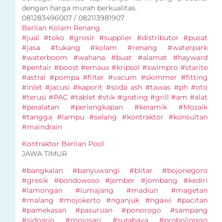
dengan harga murah berkualitas.
081283496007 / 082113981907
Berlian Kolam Renang
#jual #toko #grosir #supplier #distributor #pusat
#jasa #tukang #kolam #renang #waterpark
#waterboom #wahana #buat #alamat #hayward
#pentair #boost #emaux #kripsol #swimpro #starite
#astral #pompa #filter #vacum #skimmer #fitting
#inlet #jacusi #kaporit #soda ash #tawas #ph #oto
#terusi #PAC #tablet #stik #grating #grill #am #alat
#peralatan #perlengkapan #keramik #Mozaik
#tangga #lampu #selang #kontraktor #konsultan
#maindrain
Kontraktor Berlian Pool
JAWA TIMUR
#bangkalan #banyuwangi #blitar #bojonegoro
#gresik #bondowoso #jember #jombang #kediri
#lamongan #lumajang #madiun #magetan
#malang #mojokerto #nganjuk #ngawi #pacitan
#pamekasan #pasuruan #ponorogo #sampang
#sidoarjo #mojosari #surabaya #probolinggo