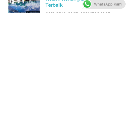
WhatsApp Kami
Terbaik
0812-8349-6007 0821-1398-1907
Toko Perlengkapan Kolam Renang
di Boyolali Murah Bagus
Filter ASTRAL Peralatan Kolam
Renang di Jepara Terbaik
0812-8349-6007 0821-1398-1907
Toko Perlengkapan Kolam Renang
di Jepara Murah Bagus