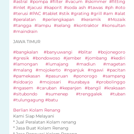
#astral #pompa #filter #vacum #skimmer #fitting
#inlet #jacusi #kaporit #soda ash #tawas #ph #oto
#terusi #PAC #tablet #stik #grating #grill #am #alat
#peralatan #perlengkapan #keramik #Mozaik
#tangga #lampu #selang #kontraktor #konsultan
#maindrain
JAWA TIMUR
#bangkalan #banyuwangi #blitar #bojonegoro
#gresik #bondowoso #jember #jombang #kediri
#lamongan #lumajang #madiun #magetan
#malang #mojokerto #nganjuk #ngawi #pacitan
#pamekasan #pasuruan #ponorogo #sampang
#sidoarjo #mojosari #surabaya #probolinggo
#ngasem #caruban #kepanjen #bangil #kraksaan
#situbondo #sumenep #trenggalek #tuban
#tulungagung #batu
Berlian Kolam Renang
Kami Siap Melayani
* Jual Peralatan Kolam renang
* Jasa Buat Kolam Renang
* Jasa Renovasi Kolam Renang