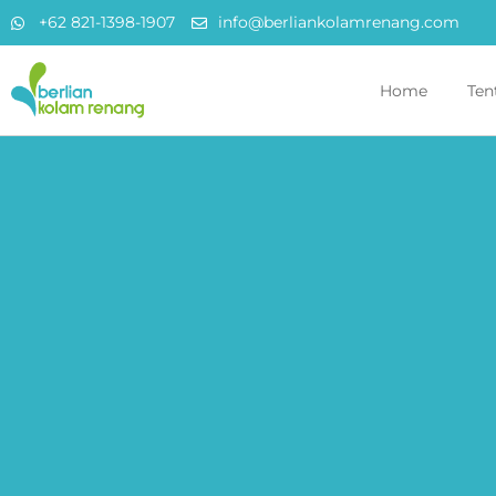
+62 821-1398-1907
info@berliankolamrenang.com
Home
Ten