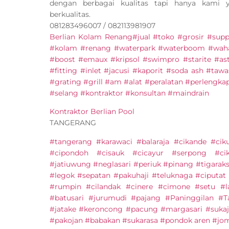
dengan berbagai kualitas tapi hanya kami
berkualitas.
081283496007 / 082113981907
Berlian Kolam Renang
#jual #toko #grosir #supp
#kolam #renang #waterpark #waterboom #waha
#boost #emaux #kripsol #swimpro #starite #as
#fitting #inlet #jacusi #kaporit #soda ash #taw
#grating #grill #am #alat #peralatan #perleng
#selang #kontraktor #konsultan #maindrain
Kontraktor Berlian Pool
TANGERANG
#tangerang #karawaci #balaraja #cikande #cik
#cipondoh #cisauk #cicayur #serpong #ci
#jatiuwung #neglasari #periuk #pinang #tigarak
#legok #sepatan #pakuhaji #teluknaga #ciputat
#rumpin #cilandak #cinere #cimone #setu #l
#batusari #jurumudi #pajang #Paninggilan #
#jatake #keroncong #pacung #margasari #sukaj
#pakojan #babakan #sukarasa #pondok aren #jo