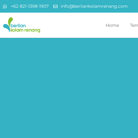
+62 821-1398-1907
info@berliankolamrenang.com
Home
Ten