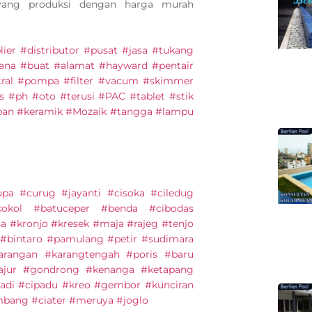
 yang produksi dengan harga murah
lier #distributor #pusat #jasa #tukang
na #buat #alamat #hayward #pentair
tral #pompa #filter #vacum #skimmer
as #ph #oto #terusi #PAC #tablet #stik
kapan #keramik #Mozaik #tangga #lampu
upa #curug #jayanti #cisoka #ciledug
kokol #batuceper #benda #cibodas
sa #kronjo #kresek #maja #rajeg #tenjo
 #bintaro #pamulang #petir #sudimara
arangan #karangtengah #poris #baru
Tajur #gondrong #kenanga #ketapang
adi #cipadu #kreo #gembor #kunciran
mbang #ciater #meruya #joglo