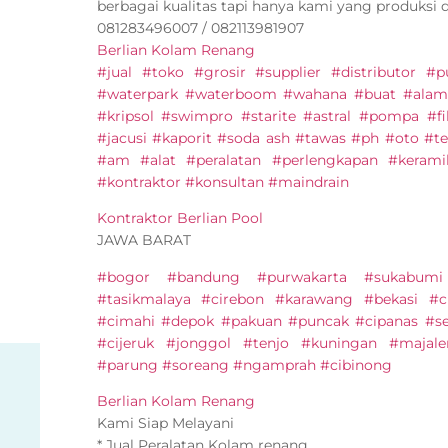
berbagai kualitas tapi hanya kami yang produksi 
081283496007 / 082113981907
Berlian Kolam Renang
#jual #toko #grosir #supplier #distributor 
#waterpark #waterboom #wahana #buat #alam
#kripsol #swimpro #starite #astral #pompa #fi
#jacusi #kaporit #soda ash #tawas #ph #oto #ter
#am #alat #peralatan #perlengkapan #keram
#kontraktor #konsultan #maindrain
Kontraktor Berlian Pool
JAWA BARAT
#bogor #bandung #purwakarta #sukabumi
#tasikmalaya #cirebon #karawang #bekasi #c
#cimahi #depok #pakuan #puncak #cipanas #s
#cijeruk #jonggol #tenjo #kuningan #majal
#parung #soreang #ngamprah #cibinong
Berlian Kolam Renang
Kami Siap Melayani
* Jual Peralatan Kolam renang