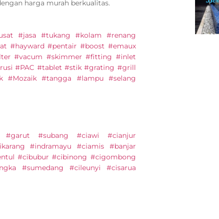
dengan harga murah berkualitas.
#pusat #jasa #tukang #kolam #renang
at #hayward #pentair #boost #emaux
lter #vacum #skimmer #fitting #inlet
usi #PAC #tablet #stik #grating #grill
ik #Mozaik #tangga #lampu #selang
 #garut #subang #ciawi #cianjur
ikarang #indramayu #ciamis #banjar
entul #cibubur #cibinong #cigombong
engka #sumedang #cileunyi #cisarua