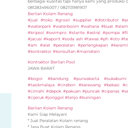
berbagai kualitas tapi hanya kami yang produksi 
081283496007 / 082113981907
Berlian Kolam Renang
#jual #toko #grosir #supplier #distributor 
#waterpark #waterboom #wahana #buat #alam
#kripsol #swimpro #starite #astral #pompa #fi
#jacusi #kaporit #soda ash #tawas #ph #oto #ter
#am #alat #peralatan #perlengkapan #keram
#kontraktor #konsultan #maindrain
Kontraktor Berlian Pool
JAWA BARAT
#bogor #bandung #purwakarta #sukabumi
#tasikmalaya #cirebon #karawang #bekasi #c
#cimahi #depok #pakuan #puncak #cipanas #s
#cijeruk #jonggol #tenjo #kuningan
Berlian Kolam Renang
Kami Siap Melayani
* Jual Peralatan Kolam renang
* Jasa Buat Kolam Renang