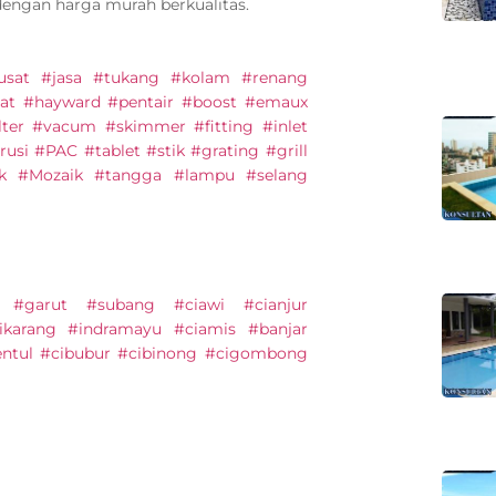
dengan harga murah berkualitas.
#pusat #jasa #tukang #kolam #renang
at #hayward #pentair #boost #emaux
lter #vacum #skimmer #fitting #inlet
usi #PAC #tablet #stik #grating #grill
ik #Mozaik #tangga #lampu #selang
 #garut #subang #ciawi #cianjur
ikarang #indramayu #ciamis #banjar
entul #cibubur #cibinong #cigombong