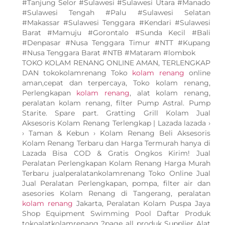
#Tanjung Selor #Sulawesi #Sulawesi Utara #Manado
#Sulawesi Tengah #Palu #Sulawesi Selatan
#Makassar #Sulawesi Tenggara #Kendari #Sulawesi
Barat #Mamuju #Gorontalo #Sunda Kecil #Bali
#Denpasar #Nusa Tenggara Timur #NTT #Kupang
#Nusa Tenggara Barat #NTB #Mataram #lombok
TOKO KOLAM RENANG ONLINE AMAN, TERLENGKAP
DAN tokokolamrenang Toko
kolam renang
online
aman,cepat dan terpercaya, Toko kolam renang,
Perlengkapan
kolam renang
, alat kolam renang,
peralatan kolam renang, filter Pump Astral. Pump
Starite. Spare part. Gratting Grill Kolam Jual
Aksesoris Kolam Renang Terlengkap | Lazada lazada ›
› Taman & Kebun › Kolam Renang Beli Aksesoris
Kolam Renang Terbaru dan Harga Termurah hanya di
Lazada Bisa COD & Gratis Ongkos Kirim! Jual
Peralatan Perlengkapan Kolam Renang Harga Murah
Terbaru jualperalatankolamrenang Toko Online Jual
Jual Peralatan Perlengkapan, pompa, filter air dan
asesories Kolam Renang di Tangerang, peralatan
kolam renang
Jakarta, Peralatan Kolam Puspa Jaya
Shop Equipment Swimming Pool Daftar Produk
tokoalatkolamrenang ?page all produk Supplier Alat