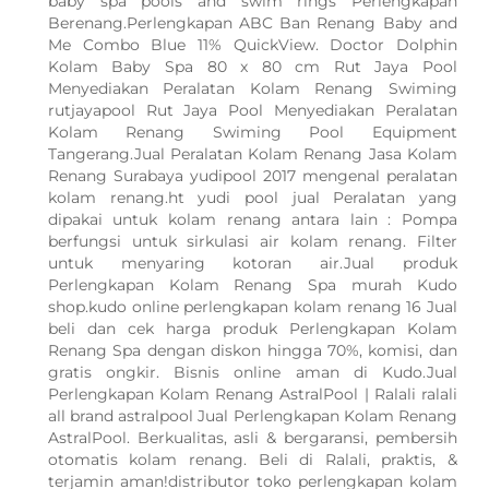
baby spa pools and swim rings Perlengkapan
Berenang.Perlengkapan ABC Ban Renang Baby and
Me Combo Blue 11% QuickView. Doctor Dolphin
Kolam Baby Spa 80 x 80 cm Rut Jaya Pool
Menyediakan Peralatan Kolam Renang Swiming
rutjayapool Rut Jaya Pool Menyediakan Peralatan
Kolam Renang Swiming Pool Equipment
Tangerang.Jual Peralatan Kolam Renang Jasa Kolam
Renang Surabaya yudipool 2017 mengenal peralatan
kolam renang.ht yudi pool jual Peralatan yang
dipakai untuk kolam renang antara lain : Pompa
berfungsi untuk sirkulasi air kolam renang. Filter
untuk menyaring kotoran air.Jual produk
Perlengkapan Kolam Renang Spa murah Kudo
shop.kudo online perlengkapan kolam renang 16 Jual
beli dan cek harga produk Perlengkapan Kolam
Renang Spa dengan diskon hingga 70%, komisi, dan
gratis ongkir. Bisnis online aman di Kudo.Jual
Perlengkapan Kolam Renang AstralPool | Ralali ralali
all brand astralpool Jual Perlengkapan Kolam Renang
AstralPool. Berkualitas, asli & bergaransi, pembersih
otomatis kolam renang. Beli di Ralali, praktis, &
terjamin aman!distributor toko perlengkapan kolam