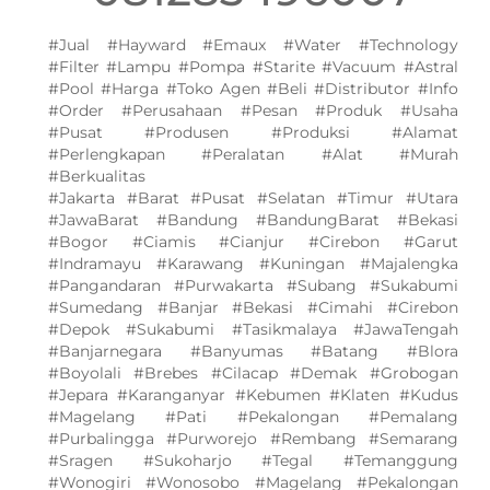
#Jual #Hayward #Emaux #Water #Technology
#Filter #Lampu #Pompa #Starite #Vacuum #Astral
#Pool #Harga #Toko Agen #Beli #Distributor #Info
#Order #Perusahaan #Pesan #Produk #Usaha
#Pusat #Produsen #Produksi #Alamat
#Perlengkapan #Peralatan #Alat #Murah
#Berkualitas
#Jakarta #Barat #Pusat #Selatan #Timur #Utara
#JawaBarat #Bandung #BandungBarat #Bekasi
#Bogor #Ciamis #Cianjur #Cirebon #Garut
#Indramayu #Karawang #Kuningan #Majalengka
#Pangandaran #Purwakarta #Subang #Sukabumi
#Sumedang #Banjar #Bekasi #Cimahi #Cirebon
#Depok #Sukabumi #Tasikmalaya #JawaTengah
#Banjarnegara #Banyumas #Batang #Blora
#Boyolali #Brebes #Cilacap #Demak #Grobogan
#Jepara #Karanganyar #Kebumen #Klaten #Kudus
#Magelang #Pati #Pekalongan #Pemalang
#Purbalingga #Purworejo #Rembang #Semarang
#Sragen #Sukoharjo #Tegal #Temanggung
#Wonogiri #Wonosobo #Magelang #Pekalongan