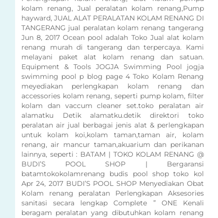
kolam renang, Jual peralatan kolam renang,Pump
hayward, JUAL ALAT PERALATAN KOLAM RENANG DI
TANGERANG jual peralatan kolam renang tangerang
Jun 8, 2017 Ocean pool adalah Toko Jual alat kolam
renang murah di tangerang dan terpercaya. Kami
melayani paket alat kolam renang dan satuan.
Equipment & Tools JOGJA Swimming Pool jogja
swimming pool p blog page 4 Toko Kolam Renang
meyediakan perlengkapan kolam renang dan
accessories kolam renang, seperti pump kolam, filter
kolam dan vaccum cleaner set.toko peralatan air
alamatku Detik alamatku.detik direktori toko
peralatan air jual berbagai jenis alat & perlengkapan
untuk kolam koi,kolam taman,taman air, kolam
renang, air mancur taman,akuarium dan perikanan
lainnya, seperti : BATAM | TOKO KOLAM RENANG @
BUDI’S POOL SHOP | Bergaransi
batamtokokolamrenang budis pool shop toko kol
Apr 24, 2017 BUDI’S POOL SHOP Menyediakan Obat
Kolam renang peralatan Perlengkapan Aksesories
sanitasi secara lengkap Complete ” ONE Kenali
beragam peralatan yang dibutuhkan kolam renang