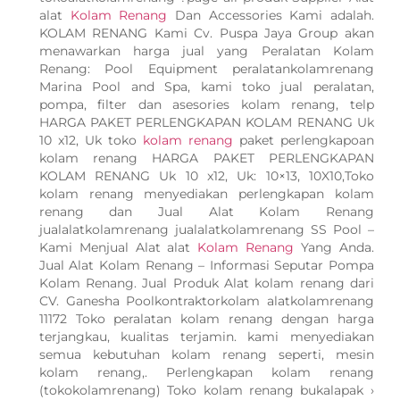
alat
Kolam Renang
Dan Accessories Kami adalah.
KOLAM RENANG Kami Cv. Puspa Jaya Group akan
menawarkan harga jual yang Peralatan Kolam
Renang: Pool Equipment peralatankolamrenang
Marina Pool and Spa, kami toko jual peralatan,
pompa, filter dan asesories kolam renang, telp
HARGA PAKET PERLENGKAPAN KOLAM RENANG Uk
10 x12, Uk toko
kolam renang
paket perlengkapoan
kolam renang HARGA PAKET PERLENGKAPAN
KOLAM RENANG Uk 10 x12, Uk: 10×13, 10X10,Toko
kolam renang menyediakan perlengkapan kolam
renang dan Jual Alat Kolam Renang
jualalatkolamrenang jualalatkolamrenang SS Pool –
Kami Menjual Alat alat
Kolam Renang
Yang Anda.
Jual Alat Kolam Renang – Informasi Seputar Pompa
Kolam Renang. Jual Produk Alat kolam renang dari
CV. Ganesha Poolkontraktorkolam alatkolamrenang
11172 Toko peralatan kolam renang dengan harga
terjangkau, kualitas terjamin. kami menyediakan
semua kebutuhan kolam renang seperti, mesin
kolam renang,. Perlengkapan kolam renang
(tokokolamrenang) Toko kolam renang bukalapak ›