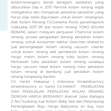
kolamrenangpro kenali beragam peralatan yang
dibutuhkan Sep 4, 2017 Pemilik kolam renang wajib
mengetahui dan mengenali peralatan peralatan yang
harus siap sedia digunakan untuk kolam renangnya.
Alat Kolam Renang CV.Ganesha Pools ganeshapools
index.php 2017 09 alat kolam renang TOKO KOLAM
RENANG selain melayani penjualan Chemical kolam
renang, proses pengadaan barang peralatan kolam
renang. untuk konsumen sekitar Searches related to
jual perlengkapan kolam renang vacuum cleaner
untuk kolam renang alat pembersih kolam renang
harga mesin kolam renang toko kolam renang
fatmawati toko peralatan kolam renang surabaya
harga vacuum head kolam renang toko peralatan
kolam renang di bandung jual peralatan kolam
renang tangerang banten
CV. Harkit Makassar | Indonesia Streetdirectory
streetdirectory cv harkit CV.HARKIT : PEMBUATAN
DAN PENJUALAN PERALATAN KOLAM RENANG
DENGAN HARGA BERSAING!! Alamat Jalan Bahagia
2. No.1 Sudiang.Jual Kolam Baby Spa dan Pelampung
Perlengkapan Bayi Harga babyzania en buy toys