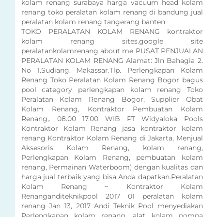
kolam renang surabaya harga vacuum head kolam
renang toko peralatan kolam renang di bandung jual
peralatan kolam renang tangerang banten
TOKO PERALATAN KOLAM RENANG kontraktor
kolam renang sites.google site
peralatankolamrenang about me PUSAT PENJUALAN
PERALATAN KOLAM RENANG Alamat: Jln Bahagia 2.
No 1.Sudiang. Makassar.Tlp. Perlengkapan Kolam
Renang Toko Peralatan Kolam Renang Bogor bagus
pool category perlengkapan kolam renang Toko
Peralatan Kolam Renang Bogor, Supplier Obat
Kolam Renang, Kontraktor Pembuatan Kolam
Renang,. 08.00 17.00 WIB PT Widyaloka Pools
Kontraktor Kolam Renang jasa kontraktor kolam
renang Kontraktor Kolam Renang di Jakarta, Menjual
Aksesoris Kolam Renang, kolam renang,
Perlengkapan Kolam Renang, pembuatan kolam
renang, Permainan Waterboom) dengan kualitas dan
harga jual terbaik yang bisa Anda dapatkan.Peralatan
Kolam Renang ~ Kontraktor Kolam
Renanganditeknikpool 2017 01 peralatan kolam
renang Jan 13, 2017 Andi Teknik Pool menyediakan
Perlengkapan kolam renang, alat kolam pompa