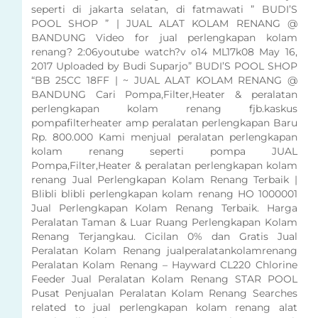
seperti di jakarta selatan, di fatmawati ” BUDI’S
POOL SHOP ” | JUAL ALAT KOLAM RENANG @
BANDUNG Video for jual perlengkapan kolam
renang? 2:06youtube watch?v o14 ML17k08 May 16,
2017 Uploaded by Budi Suparjo” BUDI’S POOL SHOP
“BB 25CC 18FF | ~ JUAL ALAT KOLAM RENANG @
BANDUNG Cari Pompa,Filter,Heater & peralatan
perlengkapan kolam renang fjb.kaskus
pompafilterheater amp peralatan perlengkapan Baru
Rp. 800.000 Kami menjual peralatan perlengkapan
kolam renang seperti pompa JUAL
Pompa,Filter,Heater & peralatan perlengkapan kolam
renang Jual Perlengkapan Kolam Renang Terbaik |
Blibli blibli perlengkapan kolam renang HO 1000001
Jual Perlengkapan Kolam Renang Terbaik. Harga
Peralatan Taman & Luar Ruang Perlengkapan Kolam
Renang Terjangkau. Cicilan 0% dan Gratis Jual
Peralatan Kolam Renang jualperalatankolamrenang
Peralatan Kolam Renang – Hayward CL220 Chlorine
Feeder Jual Peralatan Kolam Renang STAR POOL
Pusat Penjualan Peralatan Kolam Renang Searches
related to jual perlengkapan kolam renang alat