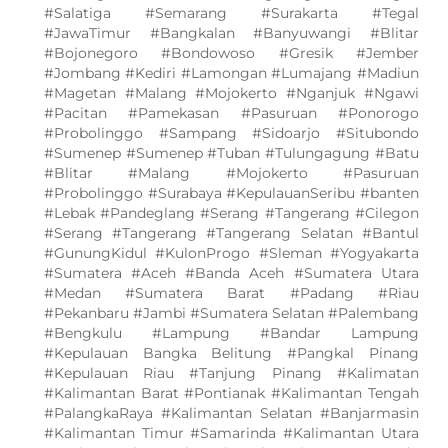
#Salatiga #Semarang #Surakarta #Tegal
#JawaTimur #Bangkalan #Banyuwangi #Blitar
#Bojonegoro #Bondowoso #Gresik #Jember
#Jombang #Kediri #Lamongan #Lumajang #Madiun
#Magetan #Malang #Mojokerto #Nganjuk #Ngawi
#Pacitan #Pamekasan #Pasuruan #Ponorogo
#Probolinggo #Sampang #Sidoarjo #Situbondo
#Sumenep #Sumenep #Tuban #Tulungagung #Batu
#Blitar #Malang #Mojokerto #Pasuruan
#Probolinggo #Surabaya #KepulauanSeribu #banten
#Lebak #Pandeglang #Serang #Tangerang #Cilegon
#Serang #Tangerang #Tangerang Selatan #Bantul
#GunungKidul #KulonProgo #Sleman #Yogyakarta
#Sumatera #Aceh #Banda Aceh #Sumatera Utara
#Medan #Sumatera Barat #Padang #Riau
#Pekanbaru #Jambi #Sumatera Selatan #Palembang
#Bengkulu #Lampung #Bandar Lampung
#Kepulauan Bangka Belitung #Pangkal Pinang
#Kepulauan Riau #Tanjung Pinang #Kalimatan
#Kalimantan Barat #Pontianak #Kalimantan Tengah
#PalangkaRaya #Kalimantan Selatan #Banjarmasin
#Kalimantan Timur #Samarinda #Kalimantan Utara