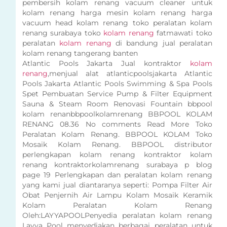
pembersih kolam renang vacuum cleaner untuk
kolam renang harga mesin kolam renang harga
vacuum head kolam renang toko peralatan kolam
renang surabaya toko
kolam renang
fatmawati toko
peralatan
kolam renang
di bandung jual peralatan
kolam renang tangerang banten
Atlantic Pools Jakarta Jual kontraktor
kolam
renang
,menjual alat atlanticpoolsjakarta Atlantic
Pools Jakarta Atlantic Pools Swimming & Spa Pools
Spet Pembuatan Service Pump & Filter Equipment
Sauna & Steam Room Renovasi Fountain bbpool
kolam renanbbpoolkolamrenang BBPOOL KOLAM
RENANG 08.36 No comments Read More Toko
Peralatan Kolam Renang. BBPOOL KOLAM Toko
Mosaik Kolam Renang. BBPOOL distributor
perlengkapan kolam renang kontraktor kolam
renang kontraktorkolamrenang surabaya p blog
page 19 Perlengkapan dan peralatan kolam renang
yang kami jual diantaranya seperti: Pompa Filter Air
Obat Penjernih Air Lampu Kolam Mosaik Keramik
Kolam Peralatan Kolam Renang
Oleh:LAYYAPOOLPenyedia peralatan kolam renang
Layya Pool menyediakan berbagai peralatan untuk