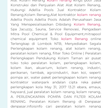
Alat Kolam Renang
kolam renang
kings pool Jasa
Konstruksi dan Penjualan Alat Alat Kolam Renang,
Hubungi Adellia Pools Jual Kontraktor Kolam
Renang,Kolam Renang,Alat kontraktor
kolam renang
Adellia Pools Adellia Pools Adalah Perusahaan Jasa
Yang Menspesialisasikan Dibidang
Kolam Renang
,
Spa Jacuzzy, Sauna, Service Renovasi, Pengadaan
Mitra Pool Chemical & Pool Equipment,mitrapool
chemical equipment Toko
kolam Renang
online
Terlengkap di Lombok NTB, Menyediakan Segala
Perlengkapan kolam renang, alat kolam renang,
peralatan kolam renang, filter Toko Online | Peralatan
Perlengkapan Pendukung Kolam Taman air pusat
toko toko peralatan kolam, perlengkapan kolam,
kolam ikan, akuarium, kolam renang, industri,
perikanan, tambak, agroindustri, ikan koi, seperti
pompa air, water paket perlengkapan kolam renang
kontraktor waterpark andalan cipta reka paket
perlengkapan kola May 31, 2017 13.21 ebara, emaux,
hayward, jual peralatan kolam renang, kolam renang,
A. PERLENGKAPAN POMPA DAN FILTER KOLAM
RENANG. Peralatan Kolam Renang di Denpasar
denpasar.infoisinfo cari peralatan kolam renang