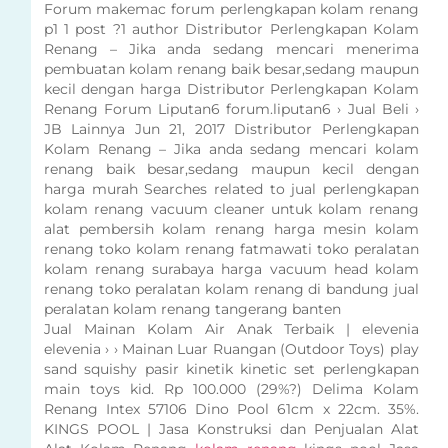
Forum makemac forum perlengkapan kolam renang
p1 1 post ?1 author Distributor Perlengkapan Kolam
Renang – Jika anda sedang mencari menerima
pembuatan kolam renang baik besar,sedang maupun
kecil dengan harga Distributor Perlengkapan Kolam
Renang Forum Liputan6 forum.liputan6 › Jual Beli ›
JB Lainnya Jun 21, 2017 Distributor Perlengkapan
Kolam Renang – Jika anda sedang mencari kolam
renang baik besar,sedang maupun kecil dengan
harga murah Searches related to jual perlengkapan
kolam renang vacuum cleaner untuk kolam renang
alat pembersih kolam renang harga mesin kolam
renang toko kolam renang fatmawati toko peralatan
kolam renang surabaya harga vacuum head kolam
renang toko peralatan kolam renang di bandung jual
peralatan kolam renang tangerang banten
Jual Mainan Kolam Air Anak Terbaik | elevenia
elevenia › › Mainan Luar Ruangan (Outdoor Toys) play
sand squishy pasir kinetik kinetic set perlengkapan
main toys kid. Rp 100.000 (29%?) Delima Kolam
Renang Intex 57106 Dino Pool 61cm x 22cm. 35%.
KINGS POOL | Jasa Konstruksi dan Penjualan Alat