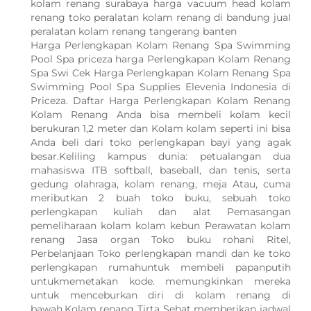
kolam renang surabaya harga vacuum head kolam
renang toko peralatan kolam renang di bandung jual
peralatan kolam renang tangerang banten
Harga Perlengkapan Kolam Renang Spa Swimming
Pool Spa priceza harga Perlengkapan Kolam Renang
Spa Swi Cek Harga Perlengkapan Kolam Renang Spa
Swimming Pool Spa Supplies Elevenia Indonesia di
Priceza. Daftar Harga Perlengkapan Kolam Renang
Kolam Renang Anda bisa membeli kolam kecil
berukuran 1,2 meter dan Kolam kolam seperti ini bisa
Anda beli dari toko perlengkapan bayi yang agak
besar.Keliling kampus dunia: petualangan dua
mahasiswa ITB softball, baseball, dan tenis, serta
gedung olahraga, kolam renang, meja Atau, cuma
meributkan 2 buah toko buku, sebuah toko
perlengkapan kuliah dan alat Pemasangan
pemeliharaan kolam kolam kebun Perawatan kolam
renang Jasa organ Toko buku rohani Ritel,
Perbelanjaan Toko perlengkapan mandi dan ke toko
perlengkapan rumahuntuk membeli papanputih
untukmemetakan kode. memungkinkan mereka
untuk menceburkan diri di kolam renang di
bawah.Kolam renang Tirta Sehat memberikan jadwal