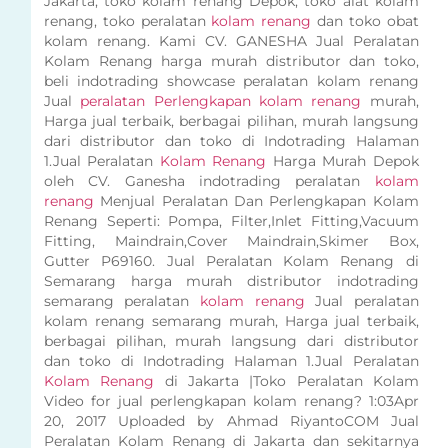
Jakarta, toko kolam renang Depok, toko alat kolam
renang, toko peralatan
kolam renang
dan toko obat
kolam renang. Kami CV. GANESHA Jual Peralatan
Kolam Renang harga murah distributor dan toko,
beli indotrading showcase peralatan kolam renang
Jual
peralatan Perlengkapan kolam renang
murah,
Harga jual terbaik, berbagai pilihan, murah langsung
dari distributor dan toko di Indotrading Halaman
1.Jual Peralatan
Kolam Renang
Harga Murah Depok
oleh CV. Ganesha indotrading peralatan
kolam
renang
Menjual Peralatan Dan Perlengkapan Kolam
Renang Seperti: Pompa, Filter,Inlet Fitting,Vacuum
Fitting, Maindrain,Cover Maindrain,Skimer Box,
Gutter P69160. Jual Peralatan Kolam Renang di
Semarang harga murah distributor indotrading
semarang peralatan
kolam renang
Jual peralatan
kolam renang semarang murah, Harga jual terbaik,
berbagai pilihan, murah langsung dari distributor
dan toko di Indotrading Halaman 1.Jual Peralatan
Kolam Renang
di Jakarta |Toko Peralatan Kolam
Video for jual perlengkapan kolam renang? 1:03Apr
20, 2017 Uploaded by Ahmad RiyantoCOM Jual
Peralatan Kolam Renang di Jakarta dan sekitarnya