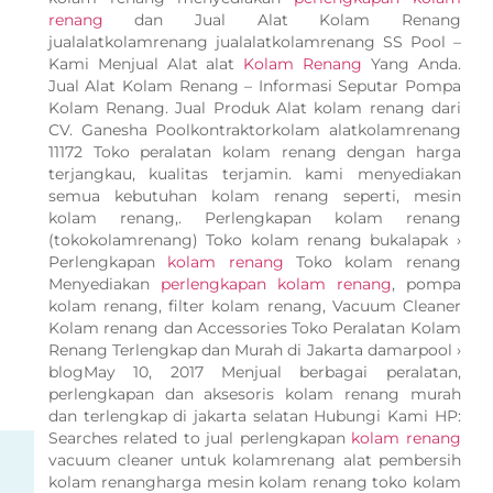
renang
dan Jual Alat Kolam Renang
jualalatkolamrenang jualalatkolamrenang SS Pool –
Kami Menjual Alat alat
Kolam Renang
Yang Anda.
Jual Alat Kolam Renang – Informasi Seputar Pompa
Kolam Renang. Jual Produk Alat kolam renang dari
CV. Ganesha Poolkontraktorkolam alatkolamrenang
11172 Toko peralatan kolam renang dengan harga
terjangkau, kualitas terjamin. kami menyediakan
semua kebutuhan kolam renang seperti, mesin
kolam renang,. Perlengkapan kolam renang
(tokokolamrenang) Toko kolam renang bukalapak ›
Perlengkapan
kolam renang
Toko kolam renang
Menyediakan
perlengkapan kolam renang
, pompa
kolam renang, filter kolam renang, Vacuum Cleaner
Kolam renang dan Accessories Toko Peralatan Kolam
Renang Terlengkap dan Murah di Jakarta damarpool ›
blogMay 10, 2017 Menjual berbagai peralatan,
perlengkapan dan aksesoris kolam renang murah
dan terlengkap di jakarta selatan Hubungi Kami HP:
Searches related to jual perlengkapan
kolam renang
vacuum cleaner untuk kolamrenang alat pembersih
kolam renangharga mesin kolam renang toko kolam