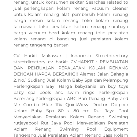
renang. untuk konsumen sekitar Searches related to
jual perlengkapan kolam renang vacuum cleaner
untuk kolam renang alat pembersih kolam renang
harga mesin kolam renang toko kolam renang
fatmawati toko peralatan kolam renang surabaya
harga vacuum head kolam renang toko peralatan
kolam renang di bandung jual peralatan kolam
renang tangerang banten
CV. Harkit Makassar | Indonesia Streetdirectory
streetdirectory cv harkit CV.HARKIT : PEMBUATAN
DAN PENJUALAN PERALATAN KOLAM RENANG
DENGAN HARGA BERSAING!! Alamat Jalan Bahagia
2. No.1 Sudiang.Jual Kolam Baby Spa dan Pelampung
Perlengkapan Bayi Harga babyzania en buy toys
baby spa pools and swim rings Perlengkapan
Berenang.Perlengkapan ABC Ban Renang Baby and
Me Combo Blue 11% QuickView. Doctor Dolphin
Kolam Baby Spa 80 x 80 cm Rut Jaya Pool
Menyediakan Peralatan Kolam Renang Swiming
rutjayapool Rut Jaya Pool Menyediakan Peralatan
Kolam Renang Swiming Pool Equipment
Tangerang.Jual Peralatan Kolam Renang Jasa Kolam