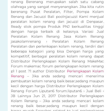
renang Berenang merupakan salah satu cabang
olahraga yang sangat menyenangkan. Jika kita rutin
berenang Pusat Peralatan, Filter, Pompa Kolam
Renang dan Jacuzzi Bali poolnjacuzzi Kami menjual
peralatan kolam renang dan jacuzzi di Denpasar.
Ready stok pompa Produk PNJ berkualitas tinggi
dengan harga terbaik di kelasnya. Variasi Jual
Peralatan Kolam Renang Jasa Kolam Renang
jasakolamrenang › Peralatan Kolam Renang
Peralatan dan perlenkapan kolam renang, terdiri dari
beberapa kategori yang bisa Dengan harga yang
kompetitif, berbagai peralatan kolam renang dapat
Distributor Perlengkapan Kolam Renang MakeMac
Forum makemac forum perlengkapan kolam renang
p1 1 post ?1 author Distributor
Perlengkapan Kolam
Renang
– Jika anda sedang mencari menerima
pembuatan kolam renang baik besar,sedang maupun
kecil dengan harga Distributor Perlengkapan Kolam
Renang Forum Liputan6 forum.liputan6 › Jual Beli ›
JB Lainnya Jun 21, 2017 Distributor Perlengkapan
Kolam Renang – Jika anda sedang mencari kolam
renang baik besar,sedang maupun kecil dengan
harga murah Searches related to jual perlengkapan