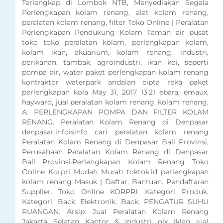
Terlengkap di Lombok NTB, Menyediakan Segala
Perlengkapan kolam renang, alat kolam renang,
peralatan kolam renang, filter Toko Online | Peralatan
Perlengkapan Pendukung Kolam Taman air pusat
toko toko peralatan kolam, perlengkapan kolam,
kolam ikan, akuarium, kolam renang, industri,
perikanan, tambak, agroindustri, ikan koi, seperti
pompa air, water paket perlengkapan kolam renang
kontraktor waterpark andalan cipta reka paket
perlengkapan kola May 31, 2017 13.21 ebara, emaux,
hayward, jual peralatan kolam renang, kolam renang,
A. PERLENGKAPAN POMPA DAN FILTER KOLAM
RENANG. Peralatan Kolam Renang di Denpasar
denpasar.infoisinfo cari peralatan kolam renang
Peralatan Kolam Renang di Denpasar Bali Provinsi,
Perusahaan Peralatan Kolam Renang di Denpasar
Bali Provinsi.Perlengkapan Kolam Renang Toko
Online Korpri Mudah Murah toktok.id perlengkapan
kolam renang Masuk | Daftar. Bantuan. Pendaftaran
Supplier. Toko Online KORPRI. Kategori Produk.
Kategori. Back; Elektronik. Back; PENGATUR SUHU
RUANGAN. Arsip: Jual Peralatan Kolam Renang
Jakarta Selatan Kantor & Industri olx iklan jual