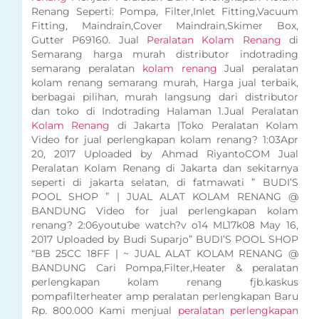
Renang Seperti: Pompa, Filter,Inlet Fitting,Vacuum
Fitting, Maindrain,Cover Maindrain,Skimer Box,
Gutter P69160. Jual
Peralatan Kolam Renang
di
Semarang harga murah distributor indotrading
semarang peralatan
kolam renang
Jual peralatan
kolam renang semarang murah, Harga jual terbaik,
berbagai pilihan, murah langsung dari distributor
dan toko di Indotrading Halaman 1.Jual Peralatan
Kolam Renang
di Jakarta |Toko Peralatan Kolam
Video for jual perlengkapan kolam renang? 1:03Apr
20, 2017 Uploaded by Ahmad RiyantoCOM Jual
Peralatan Kolam Renang di Jakarta dan sekitarnya
seperti di jakarta selatan, di fatmawati ” BUDI’S
POOL SHOP ” | JUAL ALAT KOLAM RENANG @
BANDUNG Video for jual perlengkapan kolam
renang? 2:06youtube watch?v o14 ML17k08 May 16,
2017 Uploaded by Budi Suparjo” BUDI’S POOL SHOP
“BB 25CC 18FF | ~ JUAL ALAT KOLAM RENANG @
BANDUNG Cari Pompa,Filter,Heater & peralatan
perlengkapan kolam renang fjb.kaskus
pompafilterheater amp peralatan perlengkapan Baru
Rp. 800.000 Kami menjual
peralatan perlengkapan