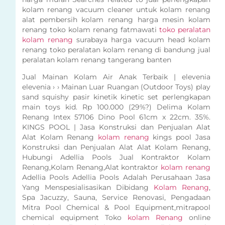
kolam renang vacuum cleaner untuk kolam renang
alat pembersih kolam renang harga mesin kolam
renang toko kolam renang fatmawati
toko peralatan
kolam renang
surabaya harga vacuum head kolam
renang toko peralatan kolam renang di bandung jual
peralatan kolam renang tangerang banten
Jual Mainan Kolam Air Anak Terbaik | elevenia
elevenia › › Mainan Luar Ruangan (Outdoor Toys) play
sand squishy pasir kinetik kinetic set perlengkapan
main toys kid. Rp 100.000 (29%?) Delima Kolam
Renang Intex 57106 Dino Pool 61cm x 22cm. 35%.
KINGS POOL | Jasa Konstruksi dan Penjualan Alat
Alat Kolam Renang
kolam renang
kings pool Jasa
Konstruksi dan Penjualan Alat Alat Kolam Renang,
Hubungi Adellia Pools Jual Kontraktor Kolam
Renang,Kolam Renang,Alat kontraktor
kolam renang
Adellia Pools Adellia Pools Adalah Perusahaan Jasa
Yang Menspesialisasikan Dibidang
Kolam Renang
,
Spa Jacuzzy, Sauna, Service Renovasi, Pengadaan
Mitra Pool Chemical & Pool Equipment,mitrapool
chemical equipment Toko
kolam Renang
online