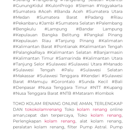
#GunungKidul #KulonProgo #Sleman #Yogyakarta
#Sumatera #Aceh #Banda Aceh #Sumatera Utara
#Medan #Sumatera Barat #Padang #Riau
#Pekanbaru #Jambi #Sumatera Selatan #Palembang
#Bengkulu #Lampung #Bandar Lampung
#Kepulauan Bangka Belitung #Pangkal Pinang
#Kepulauan Riau #Tanjung Pinang #Kalimatan
#Kalimantan Barat #Pontianak #Kalimantan Tengah
#PalangkaRaya #Kalimantan Selatan #Banjarmasin
#Kalimantan Timur #Samarinda #Kalimantan Utara
#Tanjung Selor #Sulawesi #Sulawesi Utara #Manado
#Sulawesi Tengah #Palu #Sulawesi Selatan
#Makassar #Sulawesi Tenggara #Kendari #Sulawesi
Barat #Mamuju #Gorontalo #Sunda Kecil #Bali
#Denpasar #Nusa Tenggara Timur #NTT #Kupang
#Nusa Tenggara Barat #NTB #Mataram #lombok
TOKO KOLAM RENANG ONLINE AMAN, TERLENGKAP
DAN
tokokolamrenang
Toko
kolam renang
online
aman,cepat dan terpercaya, Toko
kolam renang
,
Perlengkapan
kolam renang
, alat kolam renang,
peralatan kolam renang, filter Pump Astral. Pump