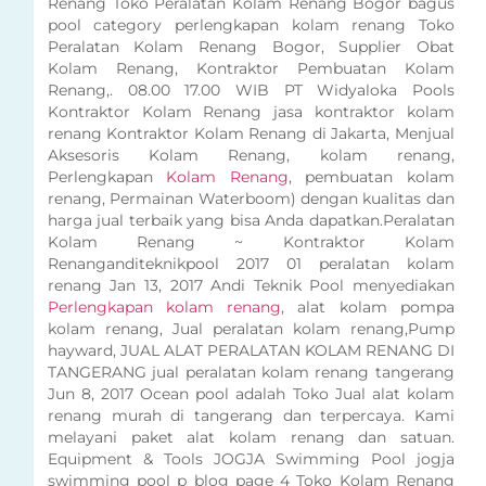
Renang Toko Peralatan Kolam Renang Bogor bagus
pool category perlengkapan kolam renang Toko
Peralatan Kolam Renang Bogor, Supplier Obat
Kolam Renang, Kontraktor Pembuatan Kolam
Renang,. 08.00 17.00 WIB PT Widyaloka Pools
Kontraktor Kolam Renang jasa kontraktor kolam
renang Kontraktor Kolam Renang di Jakarta, Menjual
Aksesoris Kolam Renang, kolam renang,
Perlengkapan
Kolam Renang
, pembuatan kolam
renang, Permainan Waterboom) dengan kualitas dan
harga jual terbaik yang bisa Anda dapatkan.Peralatan
Kolam Renang ~ Kontraktor Kolam
Renanganditeknikpool 2017 01 peralatan kolam
renang Jan 13, 2017 Andi Teknik Pool menyediakan
Perlengkapan kolam renang
, alat kolam pompa
kolam renang, Jual peralatan kolam renang,Pump
hayward, JUAL ALAT PERALATAN KOLAM RENANG DI
TANGERANG jual peralatan kolam renang tangerang
Jun 8, 2017 Ocean pool adalah Toko Jual alat kolam
renang murah di tangerang dan terpercaya. Kami
melayani paket alat kolam renang dan satuan.
Equipment & Tools JOGJA Swimming Pool jogja
swimming pool p blog page 4 Toko Kolam Renang