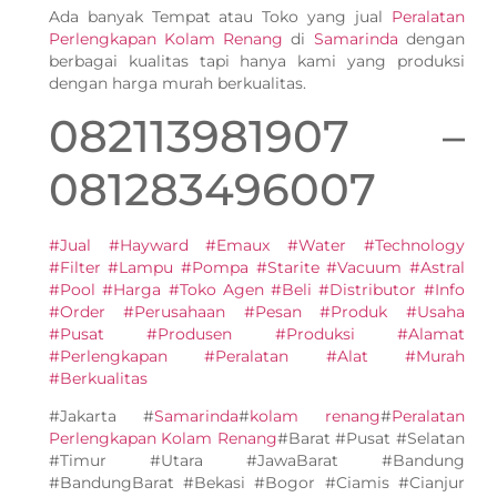
Ada banyak Tempat atau Toko yang jual
Peralatan
Perlengkapan Kolam Renang
di
Samarinda
dengan
berbagai kualitas tapi hanya kami yang produksi
dengan harga murah berkualitas.
082113981907 –
081283496007
#Jual #Hayward #Emaux #Water #Technology
#Filter #Lampu #Pompa #Starite #Vacuum #Astral
#Pool #Harga #Toko Agen #Beli #Distributor #Info
#Order #Perusahaan #Pesan #Produk #Usaha
#Pusat #Produsen #Produksi #Alamat
#Perlengkapan #Peralatan #Alat #Murah
#Berkualitas
#Jakarta #
Samarinda
#
kolam renang
#
Peralatan
Perlengkapan Kolam Renang
#Barat #Pusat #Selatan
#Timur #Utara #JawaBarat #Bandung
#BandungBarat #Bekasi #Bogor #Ciamis #Cianjur