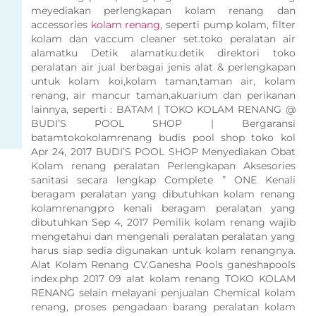
meyediakan perlengkapan kolam renang dan
accessories
kolam renang
, seperti pump kolam, filter
kolam dan vaccum cleaner set.toko peralatan air
alamatku Detik alamatku.detik direktori toko
peralatan air jual berbagai jenis alat & perlengkapan
untuk kolam koi,kolam taman,taman air, kolam
renang, air mancur taman,akuarium dan perikanan
lainnya, seperti : BATAM | TOKO KOLAM RENANG @
BUDI’S POOL SHOP | Bergaransi
batamtokokolamrenang budis pool shop toko kol
Apr 24, 2017 BUDI’S POOL SHOP Menyediakan Obat
Kolam renang peralatan Perlengkapan Aksesories
sanitasi secara lengkap Complete ” ONE Kenali
beragam peralatan yang dibutuhkan kolam renang
kolamrenangpro kenali beragam peralatan yang
dibutuhkan Sep 4, 2017 Pemilik kolam renang wajib
mengetahui dan mengenali peralatan peralatan yang
harus siap sedia digunakan untuk kolam renangnya.
Alat Kolam Renang CV.Ganesha Pools ganeshapools
index.php 2017 09 alat kolam renang TOKO KOLAM
RENANG selain melayani penjualan Chemical kolam
renang, proses pengadaan barang peralatan kolam