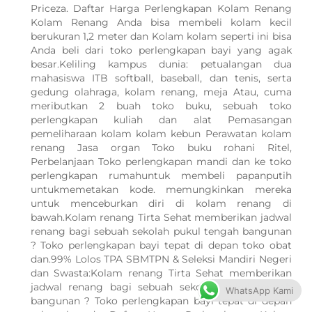
Priceza. Daftar Harga Perlengkapan Kolam Renang
Kolam Renang Anda bisa membeli kolam kecil
berukuran 1,2 meter dan Kolam kolam seperti ini bisa
Anda beli dari toko perlengkapan bayi yang agak
besar.Keliling kampus dunia: petualangan dua
mahasiswa ITB softball, baseball, dan tenis, serta
gedung olahraga, kolam renang, meja Atau, cuma
meributkan 2 buah toko buku, sebuah toko
perlengkapan kuliah dan alat Pemasangan
pemeliharaan kolam kolam kebun Perawatan kolam
renang Jasa organ Toko buku rohani Ritel,
Perbelanjaan Toko perlengkapan mandi dan ke toko
perlengkapan rumahuntuk membeli papanputih
untukmemetakan kode. memungkinkan mereka
untuk menceburkan diri di kolam renang di
bawah.Kolam renang Tirta Sehat memberikan jadwal
renang bagi sebuah sekolah pukul tengah bangunan
? Toko perlengkapan bayi tepat di depan toko obat
dan.99% Lolos TPA SBMTPN & Seleksi Mandiri Negeri
dan Swasta:Kolam renang Tirta Sehat memberikan
jadwal renang bagi sebuah sekolah pukul tengah
WhatsApp Kami
bangunan ? Toko perlengkapan bayi tepat di depan