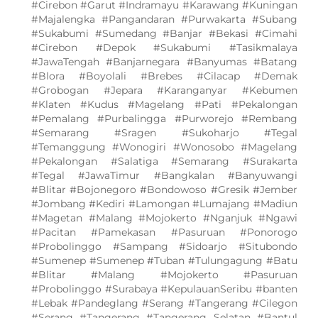
#Cirebon #Garut #Indramayu #Karawang #Kuningan
#Majalengka #Pangandaran #Purwakarta #Subang
#Sukabumi #Sumedang #Banjar #Bekasi #Cimahi
#Cirebon #Depok #Sukabumi #Tasikmalaya
#JawaTengah #Banjarnegara #Banyumas #Batang
#Blora #Boyolali #Brebes #Cilacap #Demak
#Grobogan #Jepara #Karanganyar #Kebumen
#Klaten #Kudus #Magelang #Pati #Pekalongan
#Pemalang #Purbalingga #Purworejo #Rembang
#Semarang #Sragen #Sukoharjo #Tegal
#Temanggung #Wonogiri #Wonosobo #Magelang
#Pekalongan #Salatiga #Semarang #Surakarta
#Tegal #JawaTimur #Bangkalan #Banyuwangi
#Blitar #Bojonegoro #Bondowoso #Gresik #Jember
#Jombang #Kediri #Lamongan #Lumajang #Madiun
#Magetan #Malang #Mojokerto #Nganjuk #Ngawi
#Pacitan #Pamekasan #Pasuruan #Ponorogo
#Probolinggo #Sampang #Sidoarjo #Situbondo
#Sumenep #Sumenep #Tuban #Tulungagung #Batu
#Blitar #Malang #Mojokerto #Pasuruan
#Probolinggo #Surabaya #KepulauanSeribu #banten
#Lebak #Pandeglang #Serang #Tangerang #Cilegon
#Serang #Tangerang #Tangerang Selatan #Bantul