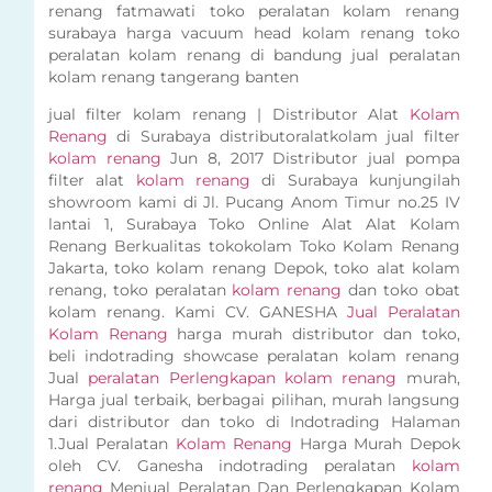
renang fatmawati toko peralatan kolam renang
surabaya harga vacuum head kolam renang toko
peralatan kolam renang di bandung jual peralatan
kolam renang tangerang banten
jual filter kolam renang | Distributor Alat
Kolam
Renang
di Surabaya distributoralatkolam jual filter
kolam renang
Jun 8, 2017 Distributor jual pompa
filter alat
kolam renang
di Surabaya kunjungilah
showroom kami di Jl. Pucang Anom Timur no.25 IV
lantai 1, Surabaya Toko Online Alat Alat Kolam
Renang Berkualitas tokokolam Toko Kolam Renang
Jakarta, toko kolam renang Depok, toko alat kolam
renang, toko peralatan
kolam renang
dan toko obat
kolam renang. Kami CV. GANESHA
Jual Peralatan
Kolam Renang
harga murah distributor dan toko,
beli indotrading showcase peralatan kolam renang
Jual
peralatan Perlengkapan kolam renang
murah,
Harga jual terbaik, berbagai pilihan, murah langsung
dari distributor dan toko di Indotrading Halaman
1.Jual Peralatan
Kolam Renang
Harga Murah Depok
oleh CV. Ganesha indotrading peralatan
kolam
renang
Menjual Peralatan Dan Perlengkapan Kolam