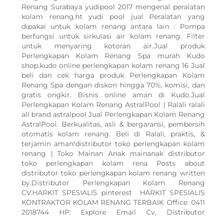
Renang Surabaya yudipool 2017 mengenal peralatan
kolam renang.ht yudi pool jual Peralatan yang
dipakai untuk kolam renang antara lain : Pompa
berfungsi untuk sirkulasi air kolam renang. Filter
untuk menyaring kotoran air.Jual produk
Perlengkapan Kolam Renang Spa murah Kudo
shop.kudo online perlengkapan kolam renang 16 Jual
beli dan cek harga produk Perlengkapan Kolam
Renang Spa dengan diskon hingga 70%, komisi, dan
gratis ongkir. Bisnis online aman di Kudo.Jual
Perlengkapan Kolam Renang AstralPool | Ralali ralali
all brand astralpool Jual Perlengkapan Kolam Renang
AstralPool. Berkualitas, asli & bergaransi, pembersih
otomatis kolam renang. Beli di Ralali, praktis, &
terjamin aman!distributor toko perlengkapan kolam
renang | Toko Mainan Anak mainanak distributor
toko perlengkapan kolam rena Posts about
distributor toko perlengkapan kolam renang written
by.Distributor Perlengkapan Kolam Renang
CV.HARKIT SPESIALIS pinterest HARKIT SPESIALIS
KONTRAKTOR KOLAM RENANG TERBAIK Office: 0411
2018744 HP: Explore Email Cv, Distributor