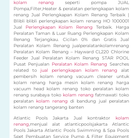
kolam renang
seperti pompa JUAL
Pompa,Filter,Heater & peralatan perlengkapan kolam
renang Jual Perlengkapan Kolam Renang Terbaik |
Blibli blibli perlengkapan kolam renang HO 1000001
Jual
Perlengkapan Kolam Renang
Terbaik. Harga
Peralatan Taman & Luar Ruang Perlengkapan Kolam
Renang Terjangkau. Cicilan 0% dan Gratis Jual
Peralatan Kolam Renang jualperalatankolamrenang
Peralatan Kolam Renang – Hayward CL220 Chlorine
Feeder Jual Peralatan Kolam Renang STAR POOL
Pusat Penjualan
Peralatan Kolam Renang
Searches
related to
jual perlengkapan kolam renang
alat
pembersih kolam renang vacuum cleaner untuk
kolam renang harga mesin kolam renang harga
vacuum head kolam renang toko peralatan kolam
renang surabaya toko
kolam renang
fatmawati toko
peralatan
kolam renang
di bandung jual peralatan
kolam renang tangerang banten
Atlantic Pools Jakarta Jual kontraktor
kolam
renang
,menjual alat atlanticpoolsjakarta Atlantic
Pools Jakarta Atlantic Pools Swimming & Spa Pools
Spet Pembuatan Service Pump & Filter Equipment