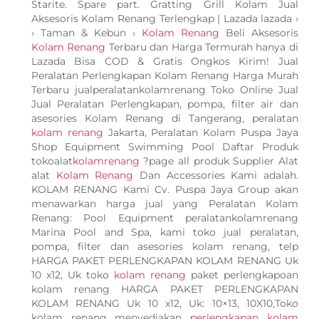
Starite. Spare part. Gratting Grill Kolam Jual
Aksesoris Kolam Renang Terlengkap | Lazada lazada ›
› Taman & Kebun ›
Kolam Renang
Beli Aksesoris
Kolam Renang
Terbaru dan Harga Termurah hanya di
Lazada Bisa COD & Gratis Ongkos Kirim! Jual
Peralatan Perlengkapan Kolam Renang Harga Murah
Terbaru jualperalatankolamrenang Toko Online Jual
Jual Peralatan Perlengkapan, pompa, filter air dan
asesories Kolam Renang di Tangerang, peralatan
kolam renang
Jakarta, Peralatan Kolam Puspa Jaya
Shop Equipment Swimming Pool Daftar Produk
tokoalat
kolamrenang
?page all produk Supplier Alat
alat
Kolam Renang
Dan Accessories Kami adalah.
KOLAM RENANG Kami Cv. Puspa Jaya Group akan
menawarkan harga jual yang Peralatan Kolam
Renang: Pool Equipment peralatankolamrenang
Marina Pool and Spa, kami toko jual peralatan,
pompa, filter dan asesories kolam renang, telp
HARGA PAKET PERLENGKAPAN KOLAM RENANG Uk
10 x12, Uk toko
kolam renang
paket perlengkapoan
kolam renang HARGA PAKET PERLENGKAPAN
KOLAM RENANG Uk 10 x12, Uk: 10×13, 10X10,Toko
kolam renang menyediakan
perlengkapan kolam