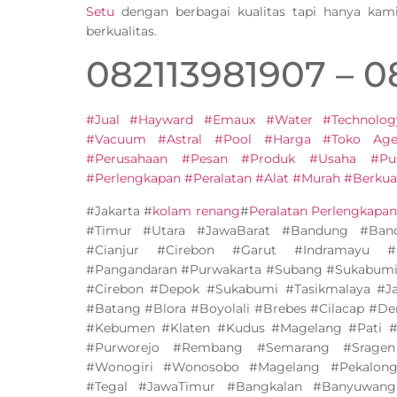
Setu
dengan berbagai kualitas tapi hanya kam
berkualitas.
082113981907 – 
#Jual #Hayward #Emaux #Water #Technolog
#Vacuum #Astral #Pool #Harga #Toko Agen
#Perusahaan #Pesan #Produk #Usaha #Pu
#Perlengkapan #Peralatan #Alat #Murah #Berkual
#Jakarta #
kolam renang
#
Peralatan Perlengkapa
#Timur #Utara #JawaBarat #Bandung #Band
#Cianjur #Cirebon #Garut #Indramayu #
#Pangandaran #Purwakarta #Subang #Sukabumi
#Cirebon #Depok #Sukabumi #Tasikmalaya #J
#Batang #Blora #Boyolali #Brebes #Cilacap #D
#Kebumen #Klaten #Kudus #Magelang #Pati #
#Purworejo #Rembang #Semarang #Sragen
#Wonogiri #Wonosobo #Magelang #Pekalonga
#Tegal #JawaTimur #Bangkalan #Banyuwang