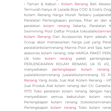
› Taman & Kebun ›
Kolam Renang
Beli Akseso
Termurah hanya di Lazada Bisa COD & Gratis Ong
Kolam Renang Harga Murah Terbaru jualperalat
Peralatan Perlengkapan, pompa, filter air dan
peralatan
kolam renang
Jakarta, Peralatan
Swimming Pool Daftar Produk tokoalat
kolamre
Kolam Renang
Dan Accessories Kami adalah.
Group akan menawarkan harga jual yang Pera
peralatankolamrenang Marina Pool and Spa, kami 
asesories kolam renang, telp HARGA PAKET P
Uk toko
kolam renang
paket perlengka
PERLENGKAPAN KOLAM RENANG Uk 10 x12, Uk
menyediakan
perlengkapan kolam renang
jualalatkolamrenang jualalatkolamrenang SS 
Renang
Yang Anda. Jual Alat Kolam Renang – I
Jual Produk Alat kolam renang dari CV. Ganesh
11172 Toko peralatan kolam renang dengan harg
menyediakan semua kebutuhan kolam renan
Perlengkapan kolam renang (tokokolamrena
Perlengkapan
kolam renang
Toko kolam rena