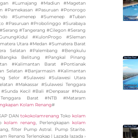
ngan #Lumajang #Madiun #Magetan
an #Pamekasan #Pasuruan #Ponorogo
bondo #Sumenep #Sumenep #Tuban
to #Pasuruan #Probolinggo #Surabaya
#Serang #Tangerang #Cilegon #Serang
GunungKidul #KulonProgo #Sleman
matera Utara #Medan #Sumatera Barat
ra Selatan #Palembang #Bengkulu
angka Belitung #Pangkal Pinang
tan #Kalimantan Barat #Pontianak
an Selatan #Banjarmasin #Kalimantan
ng Selor #Sulawesi #Sulawesi Utara
elatan #Makassar #Sulawesi Tenggara
 #Sunda Kecil #Bali #Denpasar #Nusa
Tenggara Barat #NTB #Mataram
lengkapan Kolam Renang
#
GKAP DAN
tokokolamrenang
Toko
kolam
ko
kolam renang
, Perlengkapan
kolam
ang, filter Pump Astral. Pump Starite.
olam Renang Terlengkap | Lazada lazada ›