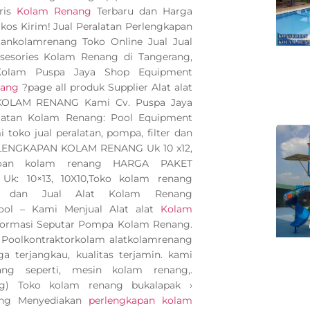
ris
Kolam Renang
Terbaru dan Harga
kos Kirim! Jual Peralatan Perlengkapan
ankolamrenang Toko Online Jual Jual
 asesories Kolam Renang di Tangerang,
 Kolam Puspa Jaya Shop Equipment
nang
?page all produk Supplier Alat alat
 KOLAM RENANG Kami Cv. Puspa Jaya
latan Kolam Renang: Pool Equipment
toko jual peralatan, pompa, filter dan
ERLENGKAPAN KOLAM RENANG Uk 10 x12,
poan kolam renang HARGA PAKET
: 10×13, 10X10,Toko kolam renang
dan Jual Alat Kolam Renang
Pool – Kami Menjual Alat alat
Kolam
nformasi Seputar Pompa Kolam Renang.
a Poolkontraktorkolam alatkolamrenang
a terjangkau, kualitas terjamin. kami
g seperti, mesin kolam renang,.
ng) Toko kolam renang bukalapak ›
ng Menyediakan
perlengkapan kolam