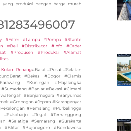
i yang produksi dengan harga murah
081283496007
y #Filter #Lampu #Pompa #Starite
 #Beli #Distributor #Info #Order
sat #Produsen #Produksi #Alamat
itas
n Kolam Renang
#Barat #Pusat #Selatan
ungBarat #Bekasi #Bogor #Ciamis
Karawang #Kuningan #Majalengka
 #Sumedang #Banjar #Bekasi #Cimahi
awaTengah #Banjarnegara #Banyumas
emak #Grobogan #Jepara #Karanganyar
Pekalongan #Pemalang #Purbalingga
 #Sukoharjo #Tegal #Temanggung
n #Salatiga #Semarang #Surakarta
i #Blitar #Bojonegoro #Bondowoso