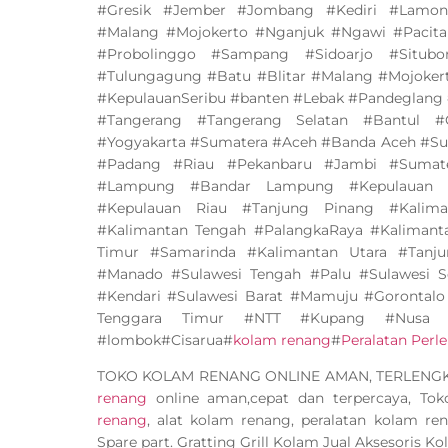
#Gresik #Jember #Jombang #Kediri #Lamo
#Malang #Mojokerto #Nganjuk #Ngawi #Pacit
#Probolinggo #Sampang #Sidoarjo #Situ
#Tulungagung #Batu #Blitar #Malang #Mojoker
#KepulauanSeribu #banten #Lebak #Pandeglang 
#Tangerang #Tangerang Selatan #Bantul #
#Yogyakarta #Sumatera #Aceh #Banda Aceh #Su
#Padang #Riau #Pekanbaru #Jambi #Sumate
#Lampung #Bandar Lampung #Kepulauan B
#Kepulauan Riau #Tanjung Pinang #Kalima
#Kalimantan Tengah #PalangkaRaya #Kalimant
Timur #Samarinda #Kalimantan Utara #Tanju
#Manado #Sulawesi Tengah #Palu #Sulawesi S
#Kendari #Sulawesi Barat #Mamuju #Gorontalo
Tenggara Timur #NTT #Kupang #Nusa 
#lombok#Cisarua#
kolam renang
#
Peralatan Per
TOKO KOLAM RENANG ONLINE AMAN, TERLEN
renang
online aman,cepat dan terpercaya, To
renang
, alat kolam renang, peralatan kolam ren
Spare part. Gratting Grill Kolam Jual Aksesoris K