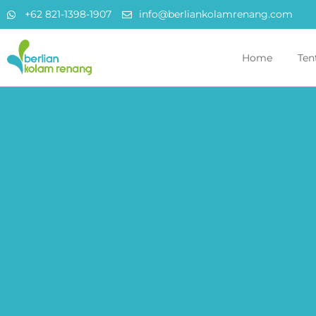
+62 821-1398-1907
info@berliankolamrenang.com
Home
Ten