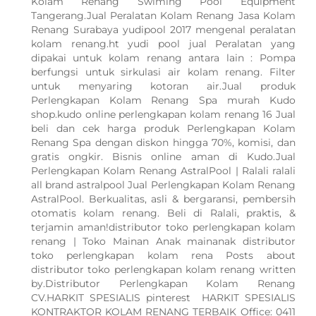
Kolam Renang Swiming Pool Equipment
Tangerang.Jual Peralatan Kolam Renang Jasa Kolam
Renang Surabaya yudipool 2017 mengenal peralatan
kolam renang.ht yudi pool jual Peralatan yang
dipakai untuk kolam renang antara lain : Pompa
berfungsi untuk sirkulasi air kolam renang. Filter
untuk menyaring kotoran air.Jual produk
Perlengkapan Kolam Renang Spa murah Kudo
shop.kudo online perlengkapan kolam renang 16 Jual
beli dan cek harga produk Perlengkapan Kolam
Renang Spa dengan diskon hingga 70%, komisi, dan
gratis ongkir. Bisnis online aman di Kudo.Jual
Perlengkapan Kolam Renang AstralPool | Ralali ralali
all brand astralpool Jual Perlengkapan Kolam Renang
AstralPool. Berkualitas, asli & bergaransi, pembersih
otomatis kolam renang. Beli di Ralali, praktis, &
terjamin aman!distributor toko perlengkapan kolam
renang | Toko Mainan Anak mainanak distributor
toko perlengkapan kolam rena Posts about
distributor toko perlengkapan kolam renang written
by.Distributor Perlengkapan Kolam Renang
CV.HARKIT SPESIALIS pinterest HARKIT SPESIALIS
KONTRAKTOR KOLAM RENANG TERBAIK Office: 0411