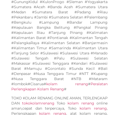
#GunungKidul #KulonProgo #Sleman #Yogyakarta
#Sumatera #Aceh #Banda Aceh #Sumatera Utara
#Medan #Sumatera Barat #Padang #Riau
#Pekanbaru #Jambi #Sumatera Selatan #Palembang
#Bengkulu #Lampung #Bandar Lampung
#Kepulauan Bangka Belitung #Pangkal Pinang
#Kepulauan Riau #Tanjung Pinang #Kalimatan
#Kalimantan Barat #Pontianak #Kalimantan Tengah
#PalangkaRaya #Kalimantan Selatan #Banjarmasin
#Kalimantan Timur #Samarinda #Kalimantan Utara
#Tanjung Selor #Sulawesi #Sulawesi Utara #Manado
#Sulawesi Tengah #Palu #Sulawesi Selatan
#Makassar #Sulawesi Tenggara #Kendari #Sulawesi
Barat #Mamuju #Gorontalo #Sunda Kecil #Bali
#Denpasar #Nusa Tenggara Timur #NTT #Kupang
#Nusa Tenggara Barat #NTB #Mataram
#lombok#Cisarua#
kolam renang
#
Peralatan
Perlengkapan Kolam Renang
#
TOKO KOLAM RENANG ONLINE AMAN, TERLENGKAP
DAN
tokokolamrenang
Toko
kolam renang
online
aman,cepat dan terpercaya, Toko
kolam renang
,
Perlengkapan
kolam renang
, alat kolam renang,