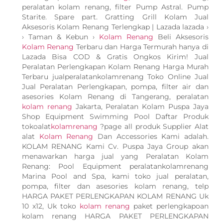
peralatan kolam renang, filter Pump Astral. Pump
Starite. Spare part. Gratting Grill Kolam Jual
Aksesoris Kolam Renang Terlengkap | Lazada lazada ›
› Taman & Kebun ›
Kolam Renang
Beli Aksesoris
Kolam Renang
Terbaru dan Harga Termurah hanya di
Lazada Bisa COD & Gratis Ongkos Kirim! Jual
Peralatan Perlengkapan Kolam Renang Harga Murah
Terbaru jualperalatankolamrenang Toko Online Jual
Jual Peralatan Perlengkapan, pompa, filter air dan
asesories Kolam Renang di Tangerang, peralatan
kolam renang
Jakarta, Peralatan Kolam Puspa Jaya
Shop Equipment Swimming Pool Daftar Produk
tokoalat
kolamrenang
?page all produk Supplier Alat
alat
Kolam Renang
Dan Accessories Kami adalah.
KOLAM RENANG Kami Cv. Puspa Jaya Group akan
menawarkan harga jual yang Peralatan Kolam
Renang: Pool Equipment peralatankolamrenang
Marina Pool and Spa, kami toko jual peralatan,
pompa, filter dan asesories kolam renang, telp
HARGA PAKET PERLENGKAPAN KOLAM RENANG Uk
10 x12, Uk toko
kolam renang
paket perlengkapoan
kolam renang HARGA PAKET PERLENGKAPAN