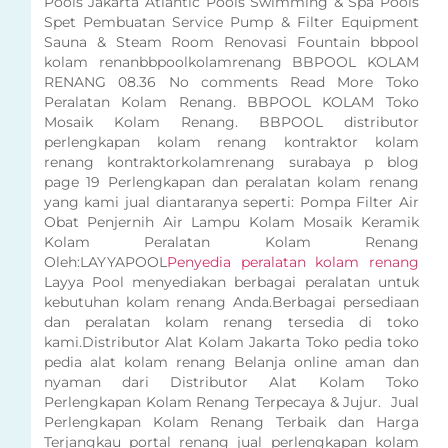
Pools Jakarta Atlantic Pools Swimming & Spa Pools
Spet Pembuatan Service Pump & Filter Equipment
Sauna & Steam Room Renovasi Fountain bbpool
kolam renanbbpoolkolamrenang BBPOOL KOLAM
RENANG 08.36 No comments Read More Toko
Peralatan Kolam Renang. BBPOOL KOLAM Toko
Mosaik Kolam Renang. BBPOOL distributor
perlengkapan kolam renang kontraktor kolam
renang kontraktorkolamrenang surabaya p blog
page 19 Perlengkapan dan peralatan kolam renang
yang kami jual diantaranya seperti: Pompa Filter Air
Obat Penjernih Air Lampu Kolam Mosaik Keramik
Kolam Peralatan Kolam Renang
Oleh:LAYYAPOOL
Penyedia peralatan kolam renang
Layya Pool menyediakan berbagai peralatan untuk
kebutuhan kolam renang Anda.Berbagai persediaan
dan peralatan kolam renang tersedia di toko
kami.Distributor Alat Kolam Jakarta Toko pedia toko
pedia alat kolam renang Belanja online aman dan
nyaman dari Distributor Alat Kolam Toko
Perlengkapan Kolam Renang Terpecaya & Jujur. Jual
Perlengkapan Kolam Renang Terbaik dan Harga
Terjangkau portal renang jual perlengkapan kolam