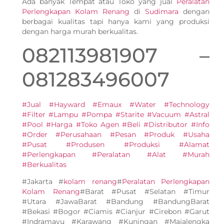
Ada banyak Tempat atau Toko yang jual
Peralatan
Perlengkapan Kolam Renang
di
Sudimara
dengan
berbagai kualitas tapi hanya kami yang produksi
dengan harga murah berkualitas.
082113981907 –
081283496007
#Jual #Hayward #Emaux #Water #Technology
#Filter #Lampu #Pompa #Starite #Vacuum #Astral
#Pool #Harga #Toko Agen #Beli #Distributor #Info
#Order #Perusahaan #Pesan #Produk #Usaha
#Pusat #Produsen #Produksi #Alamat
#Perlengkapan #Peralatan #Alat #Murah
#Berkualitas
#Jakarta #
kolam renang
#
Peralatan Perlengkapan
Kolam Renang
#Barat #Pusat #Selatan #Timur
#Utara #JawaBarat #Bandung #BandungBarat
#Bekasi #Bogor #Ciamis #Cianjur #Cirebon #Garut
#Indramayu #Karawang #Kuningan #Majalengka