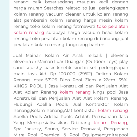
renang baik besar,sedang maupun kecil dengan
harga murah Searches related to jual perlengkapan
kolam renang vacuum cleaner untuk kolam renang
alat pembersih kolam renang harga mesin kolam
renang toko kolam renang fatmawati
toko peralatan
kolam renang
surabaya harga vacuum head kolam
renang toko peralatan kolam renang di bandung jual
peralatan kolam renang tangerang banten
Jual Mainan Kolam Air Anak Terbaik | elevenia
elevenia › › Mainan Luar Ruangan (Outdoor Toys) play
sand squishy pasir kinetik kinetic set perlengkapan
main toys kid. Rp 100.000 (29%?) Delima Kolam
Renang Intex 57106 Dino Pool 61cm x 22cm. 35%.
KINGS POOL | Jasa Konstruksi dan Penjualan Alat
Alat Kolam Renang
kolam renang
kings pool Jasa
Konstruksi dan Penjualan Alat Alat Kolam Renang,
Hubungi Adellia Pools Jual Kontraktor Kolam
Renang,Kolam Renang,Alat kontraktor
kolam renang
Adellia Pools Adellia Pools Adalah Perusahaan Jasa
Yang Menspesialisasikan Dibidang
Kolam Renang
,
Spa Jacuzzy, Sauna, Service Renovasi, Pengadaan
Mitra Pool Chemical & Pool Equipment,mitrapool