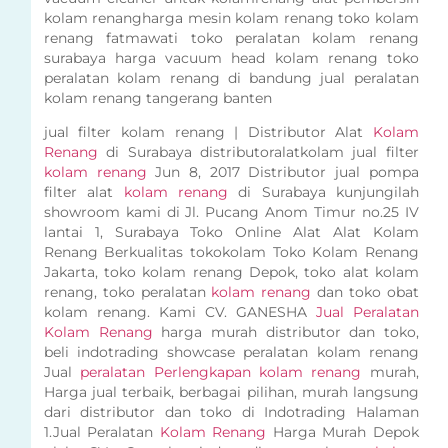
kolam renangharga mesin kolam renang toko kolam
renang fatmawati toko peralatan kolam renang
surabaya harga vacuum head kolam renang toko
peralatan kolam renang di bandung jual peralatan
kolam renang tangerang banten
jual filter kolam renang | Distributor Alat
Kolam
Renang
di Surabaya distributoralatkolam jual filter
kolam renang
Jun 8, 2017 Distributor jual pompa
filter alat
kolam renang
di Surabaya kunjungilah
showroom kami di Jl. Pucang Anom Timur no.25 IV
lantai 1, Surabaya Toko Online Alat Alat Kolam
Renang Berkualitas tokokolam Toko Kolam Renang
Jakarta, toko kolam renang Depok, toko alat kolam
renang, toko peralatan
kolam renang
dan toko obat
kolam renang. Kami CV. GANESHA
Jual Peralatan
Kolam Renang
harga murah distributor dan toko,
beli indotrading showcase peralatan kolam renang
Jual
peralatan Perlengkapan kolam renang
murah,
Harga jual terbaik, berbagai pilihan, murah langsung
dari distributor dan toko di Indotrading Halaman
1.Jual Peralatan
Kolam Renang
Harga Murah Depok