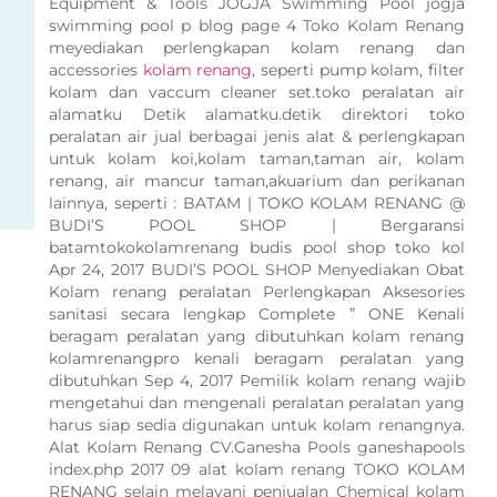
Equipment & Tools JOGJA Swimming Pool jogja
swimming pool p blog page 4 Toko Kolam Renang
meyediakan perlengkapan kolam renang dan
accessories
kolam renang
, seperti pump kolam, filter
kolam dan vaccum cleaner set.toko peralatan air
alamatku Detik alamatku.detik direktori toko
peralatan air jual berbagai jenis alat & perlengkapan
untuk kolam koi,kolam taman,taman air, kolam
renang, air mancur taman,akuarium dan perikanan
lainnya, seperti : BATAM | TOKO KOLAM RENANG @
BUDI’S POOL SHOP | Bergaransi
batamtokokolamrenang budis pool shop toko kol
Apr 24, 2017 BUDI’S POOL SHOP Menyediakan Obat
Kolam renang peralatan Perlengkapan Aksesories
sanitasi secara lengkap Complete ” ONE Kenali
beragam peralatan yang dibutuhkan kolam renang
kolamrenangpro kenali beragam peralatan yang
dibutuhkan Sep 4, 2017 Pemilik kolam renang wajib
mengetahui dan mengenali peralatan peralatan yang
harus siap sedia digunakan untuk kolam renangnya.
Alat Kolam Renang CV.Ganesha Pools ganeshapools
index.php 2017 09 alat kolam renang TOKO KOLAM
RENANG selain melayani penjualan Chemical kolam