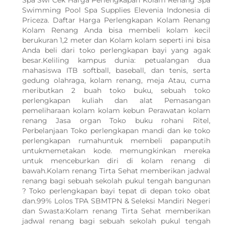
Spa Swi Cek Harga Perlengkapan Kolam Renang Spa
Swimming Pool Spa Supplies Elevenia Indonesia di
Priceza. Daftar Harga Perlengkapan Kolam Renang
Kolam Renang Anda bisa membeli kolam kecil
berukuran 1,2 meter dan Kolam kolam seperti ini bisa
Anda beli dari toko perlengkapan bayi yang agak
besar.Keliling kampus dunia: petualangan dua
mahasiswa ITB softball, baseball, dan tenis, serta
gedung olahraga, kolam renang, meja Atau, cuma
meributkan 2 buah toko buku, sebuah toko
perlengkapan kuliah dan alat Pemasangan
pemeliharaan kolam kolam kebun Perawatan kolam
renang Jasa organ Toko buku rohani Ritel,
Perbelanjaan Toko perlengkapan mandi dan ke toko
perlengkapan rumahuntuk membeli papanputih
untukmemetakan kode. memungkinkan mereka
untuk menceburkan diri di kolam renang di
bawah.Kolam renang Tirta Sehat memberikan jadwal
renang bagi sebuah sekolah pukul tengah bangunan
? Toko perlengkapan bayi tepat di depan toko obat
dan.99% Lolos TPA SBMTPN & Seleksi Mandiri Negeri
WhatsApp Kami
dan Swasta:Kolam renang Tirta Sehat memberikan
jadwal renang bagi sebuah sekolah pukul tengah