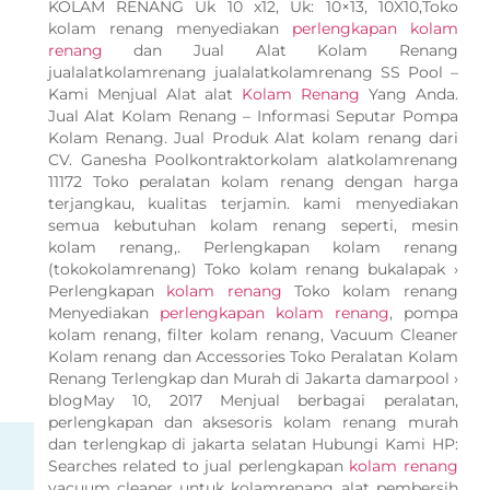
KOLAM RENANG Uk 10 x12, Uk: 10×13, 10X10,Toko
kolam renang menyediakan
perlengkapan kolam
renang
dan Jual Alat Kolam Renang
jualalatkolamrenang jualalatkolamrenang SS Pool –
Kami Menjual Alat alat
Kolam Renang
Yang Anda.
Jual Alat Kolam Renang – Informasi Seputar Pompa
Kolam Renang. Jual Produk Alat kolam renang dari
CV. Ganesha Poolkontraktorkolam alatkolamrenang
11172 Toko peralatan kolam renang dengan harga
terjangkau, kualitas terjamin. kami menyediakan
semua kebutuhan kolam renang seperti, mesin
kolam renang,. Perlengkapan kolam renang
(tokokolamrenang) Toko kolam renang bukalapak ›
Perlengkapan
kolam renang
Toko kolam renang
Menyediakan
perlengkapan kolam renang
, pompa
kolam renang, filter kolam renang, Vacuum Cleaner
Kolam renang dan Accessories Toko Peralatan Kolam
Renang Terlengkap dan Murah di Jakarta damarpool ›
blogMay 10, 2017 Menjual berbagai peralatan,
perlengkapan dan aksesoris kolam renang murah
dan terlengkap di jakarta selatan Hubungi Kami HP:
Searches related to jual perlengkapan
kolam renang
vacuum cleaner untuk kolamrenang alat pembersih