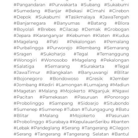
#Pangandaran #Purwakarta #Subang #Sukabumi
#Sumedang #Banjar #Bekasi #Cimahi #Cirebon
#Depok #Sukabumi #Tasikmalaya #JawaTengah
#Banjarnegara #Banyumas #Batang #Blora
#Boyolali #Brebes #Cilacap #Demak #Grobogan
#Jepara #Karanganyar #Kebumen #Klaten #Kudus
#Magelang #Pati #Pekalongan #Pemalang
#Purbalingga #Purworejo #Rembang #Semarang
#Sragen #Sukoharjo #Tegal #Temanggung
#Wonogiri #Wonosobo #Magelang #Pekalongan
#Salatiga #Semarang #Surakarta #Tegal
#JawaTimur #Bangkalan #Banyuwangi #Blitar
#Bojonegoro #Bondowoso #Gresik #Jember
#Jombang #Kediri #Lamongan #Lumajang #Madiun
#Magetan #Malang #Mojokerto #Nganjuk #Ngawi
#Pacitan #Pamekasan #Pasuruan #Ponorogo
#Probolinggo #Sampang #Sidoarjo #Situbondo
#Sumenep #Sumenep #Tuban #Tulungagung #Batu
#Blitar #Malang #Mojokerto #Pasuruan
#Probolinggo #Surabaya #KepulauanSeribu #banten
#Lebak #Pandeglang #Serang #Tangerang #Cilegon
#Serang #Tangerang #Tangerang Selatan #Bantul