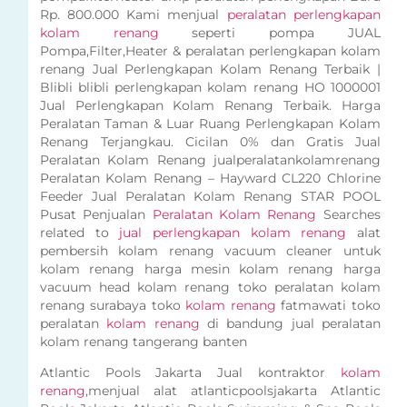
Rp. 800.000 Kami menjual
peralatan perlengkapan
kolam renang
seperti pompa JUAL
Pompa,Filter,Heater & peralatan perlengkapan kolam
renang Jual Perlengkapan Kolam Renang Terbaik |
Blibli blibli perlengkapan kolam renang HO 1000001
Jual Perlengkapan Kolam Renang Terbaik. Harga
Peralatan Taman & Luar Ruang Perlengkapan Kolam
Renang Terjangkau. Cicilan 0% dan Gratis Jual
Peralatan Kolam Renang jualperalatankolamrenang
Peralatan Kolam Renang – Hayward CL220 Chlorine
Feeder Jual Peralatan Kolam Renang STAR POOL
Pusat Penjualan
Peralatan Kolam Renang
Searches
related to
jual perlengkapan kolam renang
alat
pembersih kolam renang vacuum cleaner untuk
kolam renang harga mesin kolam renang harga
vacuum head kolam renang toko peralatan kolam
renang surabaya toko
kolam renang
fatmawati toko
peralatan
kolam renang
di bandung jual peralatan
kolam renang tangerang banten
Atlantic Pools Jakarta Jual kontraktor
kolam
renang
,menjual alat atlanticpoolsjakarta Atlantic