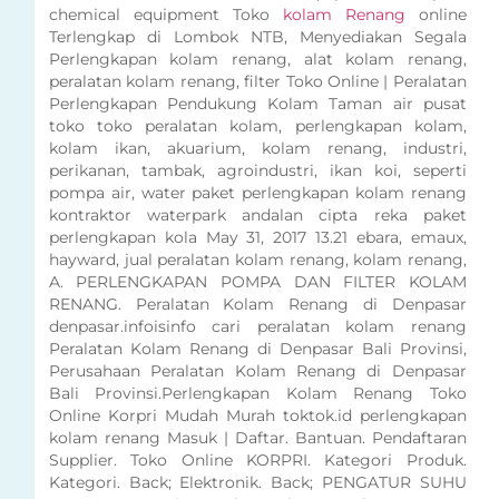
chemical equipment Toko
kolam Renang
online
Terlengkap di Lombok NTB, Menyediakan Segala
Perlengkapan kolam renang, alat kolam renang,
peralatan kolam renang, filter Toko Online | Peralatan
Perlengkapan Pendukung Kolam Taman air pusat
toko toko peralatan kolam, perlengkapan kolam,
kolam ikan, akuarium, kolam renang, industri,
perikanan, tambak, agroindustri, ikan koi, seperti
pompa air, water paket perlengkapan kolam renang
kontraktor waterpark andalan cipta reka paket
perlengkapan kola May 31, 2017 13.21 ebara, emaux,
hayward, jual peralatan kolam renang, kolam renang,
A. PERLENGKAPAN POMPA DAN FILTER KOLAM
RENANG. Peralatan Kolam Renang di Denpasar
denpasar.infoisinfo cari peralatan kolam renang
Peralatan Kolam Renang di Denpasar Bali Provinsi,
Perusahaan Peralatan Kolam Renang di Denpasar
Bali Provinsi.Perlengkapan Kolam Renang Toko
Online Korpri Mudah Murah toktok.id perlengkapan
kolam renang Masuk | Daftar. Bantuan. Pendaftaran
Supplier. Toko Online KORPRI. Kategori Produk.
Kategori. Back; Elektronik. Back; PENGATUR SUHU