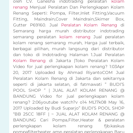
oleh CV. Ganesha indotrading peralatan
kolam
renang
Menjual Peralatan Dan Perlengkapan Kolam
Renang Seperti: Pompa, Filter,Inlet Fitting,Vacuum
Fitting, Maindrain,Cover Maindrain,Skimer Box,
Gutter P69160. Jual
Peralatan Kolam Renang
di
Semarang harga murah distributor indotrading
semarang peralatan
kolam renang
Jual peralatan
kolam renang semarang murah, Harga jual terbaik,
berbagai pilihan, murah langsung dari distributor
dan toko di Indotrading Halaman 1.Jual Peralatan
Kolam Renang
di Jakarta |Toko Peralatan Kolam
Video for jual perlengkapan kolam renang? 1:03Apr
20, 2017 Uploaded by Ahmad RiyantoCOM Jual
Peralatan Kolam Renang di Jakarta dan sekitarnya
seperti di jakarta selatan, di fatmawati ” BUDI’S
POOL SHOP ” | JUAL ALAT KOLAM RENANG @
BANDUNG Video for jual perlengkapan kolam
renang? 2:06youtube watch?v o14 ML17k08 May 16,
2017 Uploaded by Budi Suparjo” BUDI’S POOL SHOP
“BB 25CC 18FF | ~ JUAL ALAT KOLAM RENANG @
BANDUNG Cari Pompa,Filter,Heater & peralatan
perlengkapan kolam renang fjb.kaskus
pompafilterheater amp peralatan perlengkapan Baru