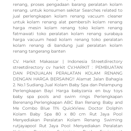
renang, proses pengadaan barang peralatan kolam
renang. untuk konsumen sekitar Searches related to
jual perlengkapan kolam renang vacuum cleaner
untuk kolam renang alat pembersih kolam renang
harga mesin kolam renang toko kolam renang
fatmawati toko peralatan kolam renang surabaya
harga vacuum head kolam renang toko peralatan
kolam renang di bandung jual peralatan kolam
renang tangerang banten
CV. Harkit Makassar | Indonesia Streetdirectory
streetdirectory cv harkit CV.HARKIT : PEMBUATAN
DAN PENJUALAN PERALATAN KOLAM RENANG
DENGAN HARGA BERSAING!! Alamat Jalan Bahagia
2. No.1 Sudiang.Jual Kolam Baby Spa dan Pelampung
Perlengkapan Bayi Harga babyzania en buy toys
baby spa pools and swim rings Perlengkapan
Berenang.Perlengkapan ABC Ban Renang Baby and
Me Combo Blue 11% QuickView. Doctor Dolphin
Kolam Baby Spa 80 x 80 cm Rut Jaya Pool
Menyediakan Peralatan Kolam Renang Swiming
rutjayapool Rut Jaya Pool Menyediakan Peralatan