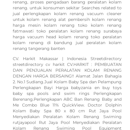
renang, proses pengadaan barang peralatan kolam
renang. untuk konsumen sekitar Searches related to
jual perlengkapan kolam renang vacuum cleaner
untuk kolam renang alat pembersih kolam renang
harga mesin kolam renang toko kolam renang
fatmawati toko peralatan kolam renang surabaya
harga vacuum head kolam renang toko peralatan
kolam renang di bandung jual peralatan kolam
renang tangerang banten
CV. Harkit Makassar | Indonesia Streetdirectory
streetdirectory cv harkit CV.HARKIT : PEMBUATAN
DAN PENJUALAN PERALATAN KOLAM RENANG
DENGAN HARGA BERSAING!! Alamat Jalan Bahagia
2. No.1 Sudiang.Jual Kolam Baby Spa dan Pelampung
Perlengkapan Bayi Harga babyzania en buy toys
baby spa pools and swim rings Perlengkapan
Berenang.Perlengkapan ABC Ban Renang Baby and
Me Combo Blue 11% QuickView. Doctor Dolphin
Kolam Baby Spa 80 x 80 cm Rut Jaya Pool
Menyediakan Peralatan Kolam Renang Swiming
rutjayapool Rut Jaya Pool Menyediakan Peralatan
Kolam Renang Swiming Pool Equipment