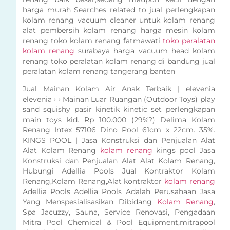
harga murah Searches related to jual perlengkapan
kolam renang vacuum cleaner untuk kolam renang
alat pembersih kolam renang harga mesin kolam
renang toko kolam renang fatmawati
toko peralatan
kolam renang
surabaya harga vacuum head kolam
renang toko peralatan kolam renang di bandung jual
peralatan kolam renang tangerang banten
Jual Mainan Kolam Air Anak Terbaik | elevenia
elevenia › › Mainan Luar Ruangan (Outdoor Toys) play
sand squishy pasir kinetik kinetic set perlengkapan
main toys kid. Rp 100.000 (29%?) Delima Kolam
Renang Intex 57106 Dino Pool 61cm x 22cm. 35%.
KINGS POOL | Jasa Konstruksi dan Penjualan Alat
Alat Kolam Renang
kolam renang
kings pool Jasa
Konstruksi dan Penjualan Alat Alat Kolam Renang,
Hubungi Adellia Pools Jual Kontraktor Kolam
Renang,Kolam Renang,Alat kontraktor
kolam renang
Adellia Pools Adellia Pools Adalah Perusahaan Jasa
Yang Menspesialisasikan Dibidang
Kolam Renang
,
Spa Jacuzzy, Sauna, Service Renovasi, Pengadaan
Mitra Pool Chemical & Pool Equipment,mitrapool