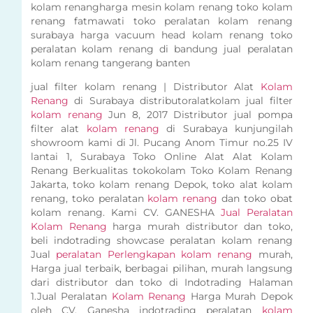
kolam renangharga mesin kolam renang toko kolam
renang fatmawati toko peralatan kolam renang
surabaya harga vacuum head kolam renang toko
peralatan kolam renang di bandung jual peralatan
kolam renang tangerang banten
jual filter kolam renang | Distributor Alat
Kolam
Renang
di Surabaya distributoralatkolam jual filter
kolam renang
Jun 8, 2017 Distributor jual pompa
filter alat
kolam renang
di Surabaya kunjungilah
showroom kami di Jl. Pucang Anom Timur no.25 IV
lantai 1, Surabaya Toko Online Alat Alat Kolam
Renang Berkualitas tokokolam Toko Kolam Renang
Jakarta, toko kolam renang Depok, toko alat kolam
renang, toko peralatan
kolam renang
dan toko obat
kolam renang. Kami CV. GANESHA
Jual Peralatan
Kolam Renang
harga murah distributor dan toko,
beli indotrading showcase peralatan kolam renang
Jual
peralatan Perlengkapan kolam renang
murah,
Harga jual terbaik, berbagai pilihan, murah langsung
dari distributor dan toko di Indotrading Halaman
1.Jual Peralatan
Kolam Renang
Harga Murah Depok
oleh CV. Ganesha indotrading peralatan
kolam