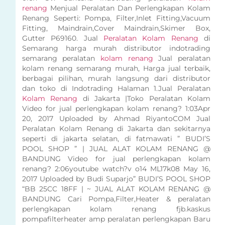
renang
Menjual Peralatan Dan Perlengkapan Kolam
Renang Seperti: Pompa, Filter,Inlet Fitting,Vacuum
Fitting, Maindrain,Cover Maindrain,Skimer Box,
Gutter P69160. Jual
Peralatan Kolam Renang
di
Semarang harga murah distributor indotrading
semarang peralatan
kolam renang
Jual peralatan
kolam renang semarang murah, Harga jual terbaik,
berbagai pilihan, murah langsung dari distributor
dan toko di Indotrading Halaman 1.Jual Peralatan
Kolam Renang
di Jakarta |Toko Peralatan Kolam
Video for jual perlengkapan kolam renang? 1:03Apr
20, 2017 Uploaded by Ahmad RiyantoCOM Jual
Peralatan Kolam Renang di Jakarta dan sekitarnya
seperti di jakarta selatan, di fatmawati ” BUDI’S
POOL SHOP ” | JUAL ALAT KOLAM RENANG @
BANDUNG Video for jual perlengkapan kolam
renang? 2:06youtube watch?v o14 ML17k08 May 16,
2017 Uploaded by Budi Suparjo” BUDI’S POOL SHOP
“BB 25CC 18FF | ~ JUAL ALAT KOLAM RENANG @
BANDUNG Cari Pompa,Filter,Heater & peralatan
perlengkapan kolam renang fjb.kaskus
pompafilterheater amp peralatan perlengkapan Baru