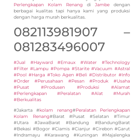
Perlengkapan Kolam Renang
di
Jambe
dengan
berbagai kualitas tapi hanya kami yang produksi
dengan harga murah berkualitas.
082113981907 –
081283496007
#Jual #Hayward #Emaux #Water #Technology
#Filter #Lampu #Pompa #Starite #Vacuum #Astral
#Pool #Harga #Toko Agen #Beli #Distributor #Info
#Order #Perusahaan #Pesan #Produk #Usaha
#Pusat #Produsen #Produksi #Alamat
#Perlengkapan #Peralatan #Alat #Murah
#Berkualitas
#Jakarta #
kolam renang
#
Peralatan Perlengkapan
Kolam Renang
#Barat #Pusat #Selatan #Timur
#Utara #JawaBarat #Bandung #BandungBarat
#Bekasi #Bogor #Ciamis #Cianjur #Cirebon #Garut
#Indramayu #Karawang #Kuningan #Majalengka