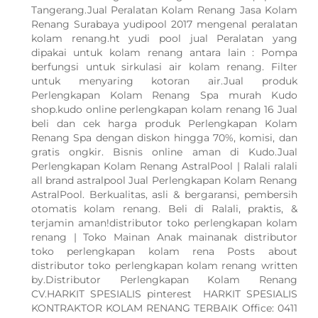
Tangerang.Jual Peralatan Kolam Renang Jasa Kolam
Renang Surabaya yudipool 2017 mengenal peralatan
kolam renang.ht yudi pool jual Peralatan yang
dipakai untuk kolam renang antara lain : Pompa
berfungsi untuk sirkulasi air kolam renang. Filter
untuk menyaring kotoran air.Jual produk
Perlengkapan Kolam Renang Spa murah Kudo
shop.kudo online perlengkapan kolam renang 16 Jual
beli dan cek harga produk Perlengkapan Kolam
Renang Spa dengan diskon hingga 70%, komisi, dan
gratis ongkir. Bisnis online aman di Kudo.Jual
Perlengkapan Kolam Renang AstralPool | Ralali ralali
all brand astralpool Jual Perlengkapan Kolam Renang
AstralPool. Berkualitas, asli & bergaransi, pembersih
otomatis kolam renang. Beli di Ralali, praktis, &
terjamin aman!distributor toko perlengkapan kolam
renang | Toko Mainan Anak mainanak distributor
toko perlengkapan kolam rena Posts about
distributor toko perlengkapan kolam renang written
by.Distributor Perlengkapan Kolam Renang
CV.HARKIT SPESIALIS pinterest HARKIT SPESIALIS
KONTRAKTOR KOLAM RENANG TERBAIK Office: 0411