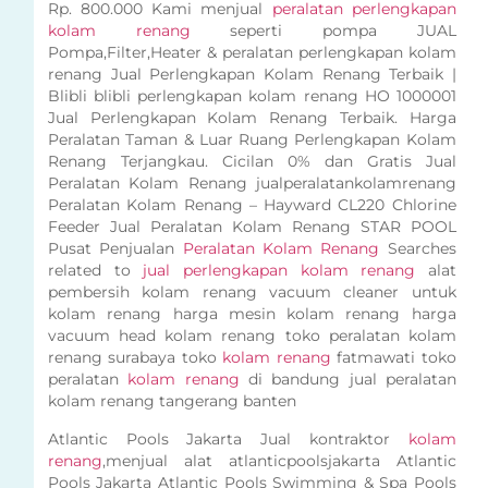
Rp. 800.000 Kami menjual
peralatan perlengkapan
kolam renang
seperti pompa JUAL
Pompa,Filter,Heater & peralatan perlengkapan kolam
renang Jual Perlengkapan Kolam Renang Terbaik |
Blibli blibli perlengkapan kolam renang HO 1000001
Jual Perlengkapan Kolam Renang Terbaik. Harga
Peralatan Taman & Luar Ruang Perlengkapan Kolam
Renang Terjangkau. Cicilan 0% dan Gratis Jual
Peralatan Kolam Renang jualperalatankolamrenang
Peralatan Kolam Renang – Hayward CL220 Chlorine
Feeder Jual Peralatan Kolam Renang STAR POOL
Pusat Penjualan
Peralatan Kolam Renang
Searches
related to
jual perlengkapan kolam renang
alat
pembersih kolam renang vacuum cleaner untuk
kolam renang harga mesin kolam renang harga
vacuum head kolam renang toko peralatan kolam
renang surabaya toko
kolam renang
fatmawati toko
peralatan
kolam renang
di bandung jual peralatan
kolam renang tangerang banten
Atlantic Pools Jakarta Jual kontraktor
kolam
renang
,menjual alat atlanticpoolsjakarta Atlantic
Pools Jakarta Atlantic Pools Swimming & Spa Pools