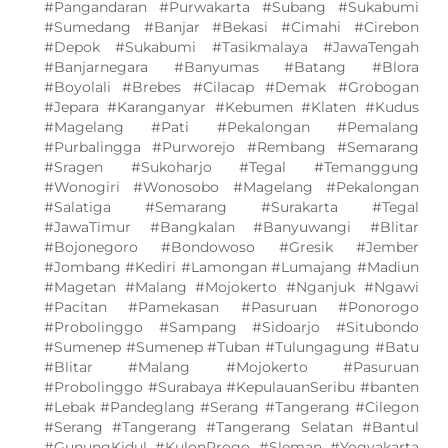
#Pangandaran #Purwakarta #Subang #Sukabumi
#Sumedang #Banjar #Bekasi #Cimahi #Cirebon
#Depok #Sukabumi #Tasikmalaya #JawaTengah
#Banjarnegara #Banyumas #Batang #Blora
#Boyolali #Brebes #Cilacap #Demak #Grobogan
#Jepara #Karanganyar #Kebumen #Klaten #Kudus
#Magelang #Pati #Pekalongan #Pemalang
#Purbalingga #Purworejo #Rembang #Semarang
#Sragen #Sukoharjo #Tegal #Temanggung
#Wonogiri #Wonosobo #Magelang #Pekalongan
#Salatiga #Semarang #Surakarta #Tegal
#JawaTimur #Bangkalan #Banyuwangi #Blitar
#Bojonegoro #Bondowoso #Gresik #Jember
#Jombang #Kediri #Lamongan #Lumajang #Madiun
#Magetan #Malang #Mojokerto #Nganjuk #Ngawi
#Pacitan #Pamekasan #Pasuruan #Ponorogo
#Probolinggo #Sampang #Sidoarjo #Situbondo
#Sumenep #Sumenep #Tuban #Tulungagung #Batu
#Blitar #Malang #Mojokerto #Pasuruan
#Probolinggo #Surabaya #KepulauanSeribu #banten
#Lebak #Pandeglang #Serang #Tangerang #Cilegon
#Serang #Tangerang #Tangerang Selatan #Bantul
#GunungKidul #KulonProgo #Sleman #Yogyakarta