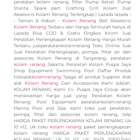
peralatan kolam renang, filter Pump Astral. Pump
Starite. Spare part. Gratting Grill Kolam Jual
Aksesoris Kolam Renang Terlengkap | Lazada lazada ›
› Taman & Kebun ›
Kolam Renang
Beli Aksesoris
Kolam Renang
Terbaru dan Harga Termurah hanya di
Lazada Bisa COD & Gratis Ongkos Kirim! Jual
Peralatan Perlengkapan Kolam Renang Harga Murah
Terbaru jualperalatankolamrenang Toko Online Jual
Jual Peralatan Perlengkapan, pompa, filter air dan
asesories Kolam Renang di Tangerang, peralatan
kolam renang
Jakarta, Peralatan Kolam Puspa Jaya
Shop Equipment Swimming Pool Daftar Produk
tokoalat
kolamrenang
?page all produk Supplier Alat
alat
Kolam Renang
Dan Accessories Kami adalah.
KOLAM RENANG Kami Cv. Puspa Jaya Group akan
menawarkan harga jual yang Peralatan Kolam
Renang: Pool Equipment peralatankolamrenang
Marina Pool and Spa, kami toko jual peralatan,
pompa, filter dan asesories kolam renang, telp
HARGA PAKET PERLENGKAPAN KOLAM RENANG Uk
10 x12, Uk toko
kolam renang
paket perlengkapoan
kolam renang HARGA PAKET PERLENGKAPAN
KOLAM RENANG Uk 10 x12, Uk: 10×13, 10X10,Toko