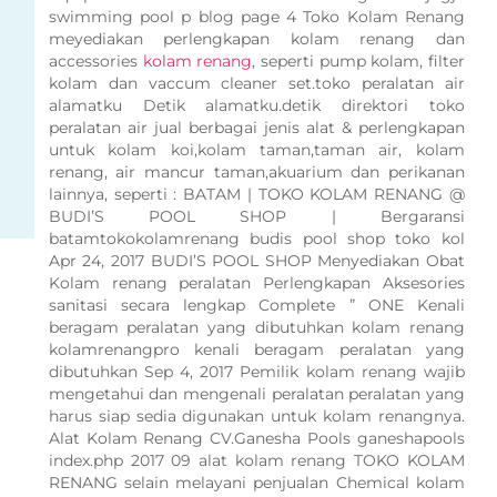
swimming pool p blog page 4 Toko Kolam Renang
meyediakan perlengkapan kolam renang dan
accessories
kolam renang
, seperti pump kolam, filter
kolam dan vaccum cleaner set.toko peralatan air
alamatku Detik alamatku.detik direktori toko
peralatan air jual berbagai jenis alat & perlengkapan
untuk kolam koi,kolam taman,taman air, kolam
renang, air mancur taman,akuarium dan perikanan
lainnya, seperti : BATAM | TOKO KOLAM RENANG @
BUDI’S POOL SHOP | Bergaransi
batamtokokolamrenang budis pool shop toko kol
Apr 24, 2017 BUDI’S POOL SHOP Menyediakan Obat
Kolam renang peralatan Perlengkapan Aksesories
sanitasi secara lengkap Complete ” ONE Kenali
beragam peralatan yang dibutuhkan kolam renang
kolamrenangpro kenali beragam peralatan yang
dibutuhkan Sep 4, 2017 Pemilik kolam renang wajib
mengetahui dan mengenali peralatan peralatan yang
harus siap sedia digunakan untuk kolam renangnya.
Alat Kolam Renang CV.Ganesha Pools ganeshapools
index.php 2017 09 alat kolam renang TOKO KOLAM
RENANG selain melayani penjualan Chemical kolam