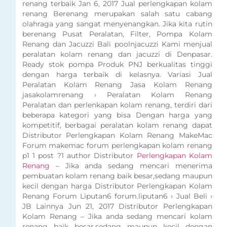
renang terbaik Jan 6, 2017 Jual perlengkapan kolam
renang Berenang merupakan salah satu cabang
olahraga yang sangat menyenangkan. Jika kita rutin
berenang Pusat Peralatan, Filter, Pompa Kolam
Renang dan Jacuzzi Bali poolnjacuzzi Kami menjual
peralatan kolam renang dan jacuzzi di Denpasar.
Ready stok pompa Produk PNJ berkualitas tinggi
dengan harga terbaik di kelasnya. Variasi Jual
Peralatan Kolam Renang Jasa Kolam Renang
jasakolamrenang › Peralatan Kolam Renang
Peralatan dan perlenkapan kolam renang, terdiri dari
beberapa kategori yang bisa Dengan harga yang
kompetitif, berbagai peralatan kolam renang dapat
Distributor Perlengkapan Kolam Renang MakeMac
Forum makemac forum perlengkapan kolam renang
p1 1 post ?1 author Distributor
Perlengkapan Kolam
Renang
– Jika anda sedang mencari menerima
pembuatan kolam renang baik besar,sedang maupun
kecil dengan harga Distributor Perlengkapan Kolam
Renang Forum Liputan6 forum.liputan6 › Jual Beli ›
JB Lainnya Jun 21, 2017 Distributor Perlengkapan
Kolam Renang – Jika anda sedang mencari kolam
renang baik besar,sedang maupun kecil dengan