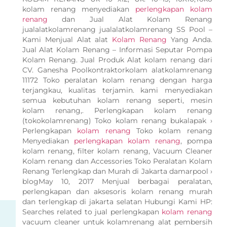
kolam renang menyediakan
perlengkapan kolam
renang
dan Jual Alat Kolam Renang
jualalatkolamrenang jualalatkolamrenang SS Pool –
Kami Menjual Alat alat
Kolam Renang
Yang Anda.
Jual Alat Kolam Renang – Informasi Seputar Pompa
Kolam Renang. Jual Produk Alat kolam renang dari
CV. Ganesha Poolkontraktorkolam alatkolamrenang
11172 Toko peralatan kolam renang dengan harga
terjangkau, kualitas terjamin. kami menyediakan
semua kebutuhan kolam renang seperti, mesin
kolam renang,. Perlengkapan kolam renang
(tokokolamrenang) Toko kolam renang bukalapak ›
Perlengkapan
kolam renang
Toko kolam renang
Menyediakan
perlengkapan kolam renang
, pompa
kolam renang, filter kolam renang, Vacuum Cleaner
Kolam renang dan Accessories Toko Peralatan Kolam
Renang Terlengkap dan Murah di Jakarta damarpool ›
blogMay 10, 2017 Menjual berbagai peralatan,
perlengkapan dan aksesoris kolam renang murah
dan terlengkap di jakarta selatan Hubungi Kami HP:
Searches related to jual perlengkapan
kolam renang
vacuum cleaner untuk kolamrenang alat pembersih