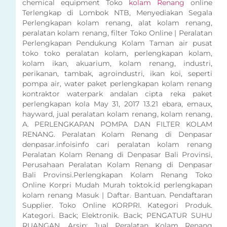
chemical equipment Toko
kolam Renang
online
Terlengkap di Lombok NTB, Menyediakan Segala
Perlengkapan kolam renang, alat kolam renang,
peralatan kolam renang, filter Toko Online | Peralatan
Perlengkapan Pendukung Kolam Taman air pusat
toko toko peralatan kolam, perlengkapan kolam,
kolam ikan, akuarium, kolam renang, industri,
perikanan, tambak, agroindustri, ikan koi, seperti
pompa air, water paket perlengkapan kolam renang
kontraktor waterpark andalan cipta reka paket
perlengkapan kola May 31, 2017 13.21 ebara, emaux,
hayward, jual peralatan kolam renang, kolam renang,
A. PERLENGKAPAN POMPA DAN FILTER KOLAM
RENANG. Peralatan Kolam Renang di Denpasar
denpasar.infoisinfo cari peralatan kolam renang
Peralatan Kolam Renang di Denpasar Bali Provinsi,
Perusahaan Peralatan Kolam Renang di Denpasar
Bali Provinsi.Perlengkapan Kolam Renang Toko
Online Korpri Mudah Murah toktok.id perlengkapan
kolam renang Masuk | Daftar. Bantuan. Pendaftaran
Supplier. Toko Online KORPRI. Kategori Produk.
Kategori. Back; Elektronik. Back; PENGATUR SUHU
RUANGAN. Arsip: Jual Peralatan Kolam Renang