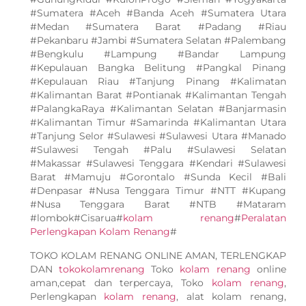
#Sumatera #Aceh #Banda Aceh #Sumatera Utara
#Medan #Sumatera Barat #Padang #Riau
#Pekanbaru #Jambi #Sumatera Selatan #Palembang
#Bengkulu #Lampung #Bandar Lampung
#Kepulauan Bangka Belitung #Pangkal Pinang
#Kepulauan Riau #Tanjung Pinang #Kalimatan
#Kalimantan Barat #Pontianak #Kalimantan Tengah
#PalangkaRaya #Kalimantan Selatan #Banjarmasin
#Kalimantan Timur #Samarinda #Kalimantan Utara
#Tanjung Selor #Sulawesi #Sulawesi Utara #Manado
#Sulawesi Tengah #Palu #Sulawesi Selatan
#Makassar #Sulawesi Tenggara #Kendari #Sulawesi
Barat #Mamuju #Gorontalo #Sunda Kecil #Bali
#Denpasar #Nusa Tenggara Timur #NTT #Kupang
#Nusa Tenggara Barat #NTB #Mataram
#lombok#Cisarua#
kolam renang
#
Peralatan
Perlengkapan Kolam Renang
#
TOKO KOLAM RENANG ONLINE AMAN, TERLENGKAP
DAN
tokokolamrenang
Toko
kolam renang
online
aman,cepat dan terpercaya, Toko
kolam renang
,
Perlengkapan
kolam renang
, alat kolam renang,