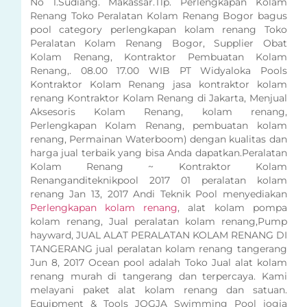
No 1.Sudiang. Makassar.Tlp. Perlengkapan Kolam
Renang Toko Peralatan Kolam Renang Bogor bagus
pool category perlengkapan kolam renang Toko
Peralatan Kolam Renang Bogor, Supplier Obat
Kolam Renang, Kontraktor Pembuatan Kolam
Renang,. 08.00 17.00 WIB PT Widyaloka Pools
Kontraktor Kolam Renang jasa kontraktor kolam
renang Kontraktor Kolam Renang di Jakarta, Menjual
Aksesoris Kolam Renang, kolam renang,
Perlengkapan Kolam Renang, pembuatan kolam
renang, Permainan Waterboom) dengan kualitas dan
harga jual terbaik yang bisa Anda dapatkan.Peralatan
Kolam Renang ~ Kontraktor Kolam
Renanganditeknikpool 2017 01 peralatan kolam
renang Jan 13, 2017 Andi Teknik Pool menyediakan
Perlengkapan kolam renang
, alat kolam pompa
kolam renang, Jual peralatan kolam renang,Pump
hayward, JUAL ALAT PERALATAN KOLAM RENANG DI
TANGERANG jual peralatan kolam renang tangerang
Jun 8, 2017 Ocean pool adalah Toko Jual alat kolam
renang murah di tangerang dan terpercaya. Kami
melayani paket alat kolam renang dan satuan.
Equipment & Tools JOGJA Swimming Pool jogja