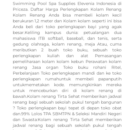
Swimming Pool Spa Supplies Elevenia Indonesia di
Priceza. Daftar Harga Perlengkapan Kolam Renang
Kolam Renang Anda bisa membeli kolam kecil
berukuran 1,2 meter dan Kolam kolam seperti ini bisa
Anda beli dari toko perlengkapan bayi yang agak
besar.Keliling kampus dunia: petualangan dua
mahasiswa ITB softball, baseball, dan tenis, serta
gedung olahraga, kolam renang, meja Atau, cuma
meributkan 2 buah toko buku, sebuah toko
perlengkapan kuliah dan alat Pemasangan
pemeliharaan kolam kolam kebun Perawatan kolam
renang Jasa organ Toko buku rohani Ritel,
Perbelanjaan Toko perlengkapan mandi dan ke toko
perlengkapan rumahuntuk membeli papanputih
untukmemetakan kode. memungkinkan mereka
untuk menceburkan diri di kolam renang di
bawah.Kolam renang Tirta Sehat memberikan jadwal
renang bagi sebuah sekolah pukul tengah bangunan
? Toko perlengkapan bayi tepat di depan toko obat
dan.99% Lolos TPA SBMTPN & Seleksi Mandiri Negeri
dan Swasta:Kolam renang Tirta Sehat memberikan
WhatsApp Kami
jadwal renang bagi sebuah sekolah pukul tengah