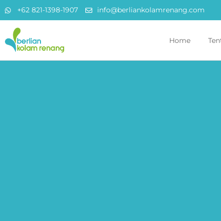
+62 821-1398-1907
info@berliankolamrenang.com
Home
Ten