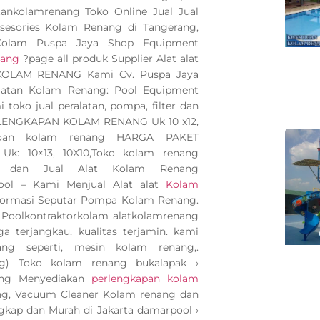
ankolamrenang Toko Online Jual Jual
 asesories Kolam Renang di Tangerang,
 Kolam Puspa Jaya Shop Equipment
nang
?page all produk Supplier Alat alat
 KOLAM RENANG Kami Cv. Puspa Jaya
latan Kolam Renang: Pool Equipment
toko jual peralatan, pompa, filter dan
ERLENGKAPAN KOLAM RENANG Uk 10 x12,
poan kolam renang HARGA PAKET
: 10×13, 10X10,Toko kolam renang
dan Jual Alat Kolam Renang
Pool – Kami Menjual Alat alat
Kolam
nformasi Seputar Pompa Kolam Renang.
a Poolkontraktorkolam alatkolamrenang
a terjangkau, kualitas terjamin. kami
g seperti, mesin kolam renang,.
ng) Toko kolam renang bukalapak ›
ng Menyediakan
perlengkapan kolam
ang, Vacuum Cleaner Kolam renang dan
gkap dan Murah di Jakarta damarpool ›