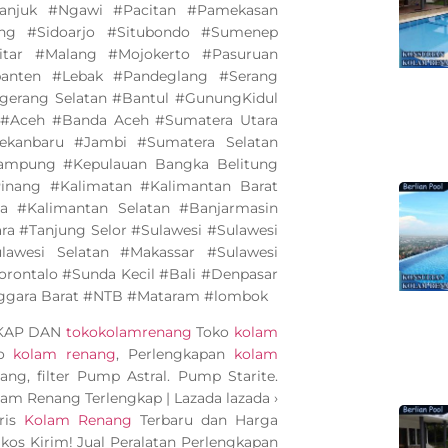
anjuk #Ngawi #Pacitan #Pamekasan
ng #Sidoarjo #Situbondo #Sumenep
tar #Malang #Mojokerto #Pasuruan
banten #Lebak #Pandeglang #Serang
gerang Selatan #Bantul #GunungKidul
 #Aceh #Banda Aceh #Sumatera Utara
kanbaru #Jambi #Sumatera Selatan
mpung #Kepulauan Bangka Belitung
inang #Kalimatan #Kalimantan Barat
a #Kalimantan Selatan #Banjarmasin
a #Tanjung Selor #Sulawesi #Sulawesi
awesi Selatan #Makassar #Sulawesi
rontalo #Sunda Kecil #Bali #Denpasar
ggara Barat #NTB #Mataram #lombok
GKAP DAN
tokokolamrenang
Toko
kolam
ko
kolam renang
, Perlengkapan
kolam
ang, filter Pump Astral. Pump Starite.
olam Renang Terlengkap | Lazada lazada ›
ris
Kolam Renang
Terbaru dan Harga
kos Kirim! Jual Peralatan Perlengkapan