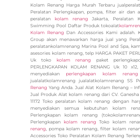
Kolam Renang Harga Murah Terbaru jualperalat
Peralatan Perlengkapan, pompa, filter air dan
peralatan
kolam renang
Jakarta, Peralatan
Swimming Pool Daftar Produk tokoalat
kolamre
Kolam Renang
Dan Accessories Kami adalah.
Group akan menawarkan harga jual yang Pera
peralatankolamrenang Marina Pool and Spa, kami 
asesories kolam renang, telp HARGA PAKET P
Uk toko
kolam renang
paket perlengka
PERLENGKAPAN KOLAM RENANG Uk 10 x12, Uk
menyediakan
perlengkapan kolam renang
jualalatkolamrenang jualalatkolamrenang SS 
Renang
Yang Anda. Jual Alat Kolam Renang – I
Jual Produk Alat kolam renang dari CV. Ganesh
11172 Toko peralatan kolam renang dengan harg
menyediakan semua kebutuhan kolam renan
Perlengkapan kolam renang (tokokolamrena
Perlengkapan
kolam renang
Toko kolam rena
renang
, pompa kolam renang, filter kolam ren
Accessories Toko Peralatan Kolam Renang Terlen