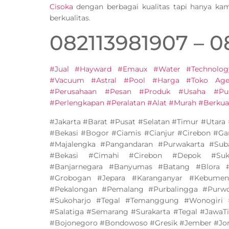
Cisoka
dengan berbagai kualitas tapi hanya ka
berkualitas.
082113981907 – 
#Jual #Hayward #Emaux #Water #Technolog
#Vacuum #Astral #Pool #Harga #Toko Agen
#Perusahaan #Pesan #Produk #Usaha #Pu
#Perlengkapan #Peralatan #Alat #Murah #Berkual
#Jakarta #Barat #Pusat #Selatan #Timur #Utar
#Bekasi #Bogor #Ciamis #Cianjur #Cirebon #G
#Majalengka #Pangandaran #Purwakarta #Su
#Bekasi #Cimahi #Cirebon #Depok #Suk
#Banjarnegara #Banyumas #Batang #Blora #
#Grobogan #Jepara #Karanganyar #Kebumen
#Pekalongan #Pemalang #Purbalingga #Purw
#Sukoharjo #Tegal #Temanggung #Wonogiri
#Salatiga #Semarang #Surakarta #Tegal #JawaT
#Bojonegoro #Bondowoso #Gresik #Jember #J