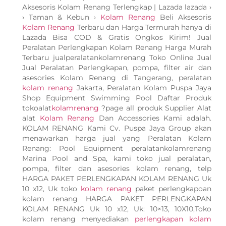
Aksesoris Kolam Renang Terlengkap | Lazada lazada ›
› Taman & Kebun ›
Kolam Renang
Beli Aksesoris
Kolam Renang
Terbaru dan Harga Termurah hanya di
Lazada Bisa COD & Gratis Ongkos Kirim! Jual
Peralatan Perlengkapan Kolam Renang Harga Murah
Terbaru jualperalatankolamrenang Toko Online Jual
Jual Peralatan Perlengkapan, pompa, filter air dan
asesories Kolam Renang di Tangerang, peralatan
kolam renang
Jakarta, Peralatan Kolam Puspa Jaya
Shop Equipment Swimming Pool Daftar Produk
tokoalat
kolamrenang
?page all produk Supplier Alat
alat
Kolam Renang
Dan Accessories Kami adalah.
KOLAM RENANG Kami Cv. Puspa Jaya Group akan
menawarkan harga jual yang Peralatan Kolam
Renang: Pool Equipment peralatankolamrenang
Marina Pool and Spa, kami toko jual peralatan,
pompa, filter dan asesories kolam renang, telp
HARGA PAKET PERLENGKAPAN KOLAM RENANG Uk
10 x12, Uk toko
kolam renang
paket perlengkapoan
kolam renang HARGA PAKET PERLENGKAPAN
KOLAM RENANG Uk 10 x12, Uk: 10×13, 10X10,Toko
kolam renang menyediakan
perlengkapan kolam