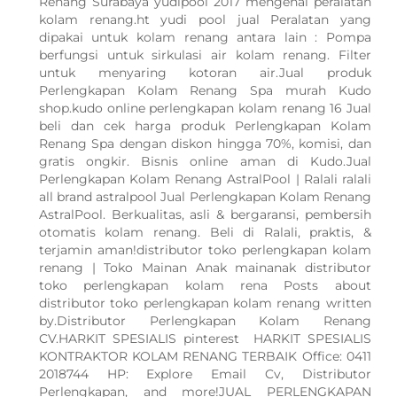
Renang Surabaya yudipool 2017 mengenal peralatan
kolam renang.ht yudi pool jual Peralatan yang
dipakai untuk kolam renang antara lain : Pompa
berfungsi untuk sirkulasi air kolam renang. Filter
untuk menyaring kotoran air.Jual produk
Perlengkapan Kolam Renang Spa murah Kudo
shop.kudo online perlengkapan kolam renang 16 Jual
beli dan cek harga produk Perlengkapan Kolam
Renang Spa dengan diskon hingga 70%, komisi, dan
gratis ongkir. Bisnis online aman di Kudo.Jual
Perlengkapan Kolam Renang AstralPool | Ralali ralali
all brand astralpool Jual Perlengkapan Kolam Renang
AstralPool. Berkualitas, asli & bergaransi, pembersih
otomatis kolam renang. Beli di Ralali, praktis, &
terjamin aman!distributor toko perlengkapan kolam
renang | Toko Mainan Anak mainanak distributor
toko perlengkapan kolam rena Posts about
distributor toko perlengkapan kolam renang written
by.Distributor Perlengkapan Kolam Renang
CV.HARKIT SPESIALIS pinterest HARKIT SPESIALIS
KONTRAKTOR KOLAM RENANG TERBAIK Office: 0411
2018744 HP: Explore Email Cv, Distributor
Perlengkapan, and more!JUAL PERLENGKAPAN