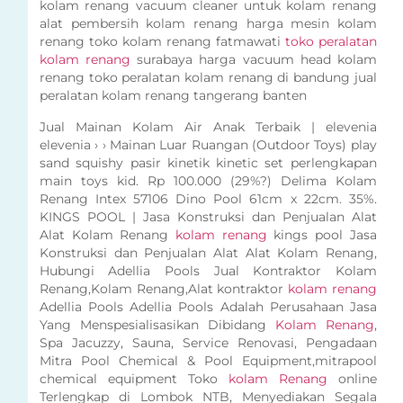
kolam renang vacuum cleaner untuk kolam renang
alat pembersih kolam renang harga mesin kolam
renang toko kolam renang fatmawati
toko peralatan
kolam renang
surabaya harga vacuum head kolam
renang toko peralatan kolam renang di bandung jual
peralatan kolam renang tangerang banten
Jual Mainan Kolam Air Anak Terbaik | elevenia
elevenia › › Mainan Luar Ruangan (Outdoor Toys) play
sand squishy pasir kinetik kinetic set perlengkapan
main toys kid. Rp 100.000 (29%?) Delima Kolam
Renang Intex 57106 Dino Pool 61cm x 22cm. 35%.
KINGS POOL | Jasa Konstruksi dan Penjualan Alat
Alat Kolam Renang
kolam renang
kings pool Jasa
Konstruksi dan Penjualan Alat Alat Kolam Renang,
Hubungi Adellia Pools Jual Kontraktor Kolam
Renang,Kolam Renang,Alat kontraktor
kolam renang
Adellia Pools Adellia Pools Adalah Perusahaan Jasa
Yang Menspesialisasikan Dibidang
Kolam Renang
,
Spa Jacuzzy, Sauna, Service Renovasi, Pengadaan
Mitra Pool Chemical & Pool Equipment,mitrapool
chemical equipment Toko
kolam Renang
online
Terlengkap di Lombok NTB, Menyediakan Segala