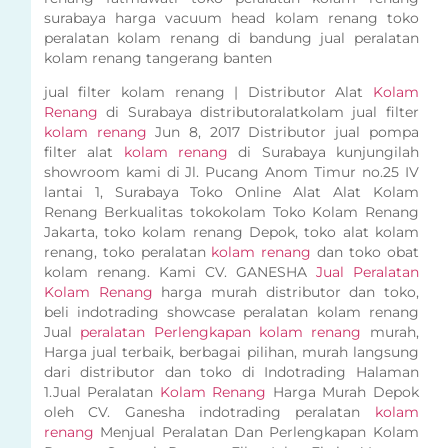
surabaya harga vacuum head kolam renang toko
peralatan kolam renang di bandung jual peralatan
kolam renang tangerang banten
jual filter kolam renang | Distributor Alat
Kolam
Renang
di Surabaya distributoralatkolam jual filter
kolam renang
Jun 8, 2017 Distributor jual pompa
filter alat
kolam renang
di Surabaya kunjungilah
showroom kami di Jl. Pucang Anom Timur no.25 IV
lantai 1, Surabaya Toko Online Alat Alat Kolam
Renang Berkualitas tokokolam Toko Kolam Renang
Jakarta, toko kolam renang Depok, toko alat kolam
renang, toko peralatan
kolam renang
dan toko obat
kolam renang. Kami CV. GANESHA
Jual Peralatan
Kolam Renang
harga murah distributor dan toko,
beli indotrading showcase peralatan kolam renang
Jual
peralatan Perlengkapan kolam renang
murah,
Harga jual terbaik, berbagai pilihan, murah langsung
dari distributor dan toko di Indotrading Halaman
1.Jual Peralatan
Kolam Renang
Harga Murah Depok
oleh CV. Ganesha indotrading peralatan
kolam
renang
Menjual Peralatan Dan Perlengkapan Kolam