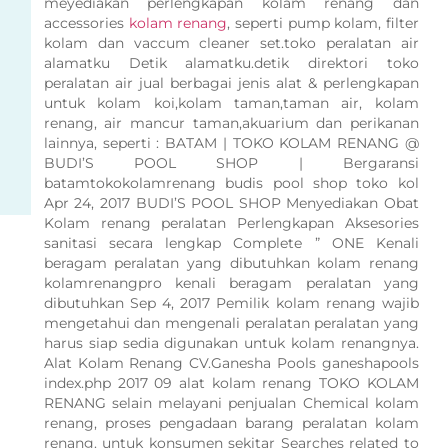
meyediakan perlengkapan kolam renang dan
accessories
kolam renang
, seperti pump kolam, filter
kolam dan vaccum cleaner set.toko peralatan air
alamatku Detik alamatku.detik direktori toko
peralatan air jual berbagai jenis alat & perlengkapan
untuk kolam koi,kolam taman,taman air, kolam
renang, air mancur taman,akuarium dan perikanan
lainnya, seperti : BATAM | TOKO KOLAM RENANG @
BUDI’S POOL SHOP | Bergaransi
batamtokokolamrenang budis pool shop toko kol
Apr 24, 2017 BUDI’S POOL SHOP Menyediakan Obat
Kolam renang peralatan Perlengkapan Aksesories
sanitasi secara lengkap Complete ” ONE Kenali
beragam peralatan yang dibutuhkan kolam renang
kolamrenangpro kenali beragam peralatan yang
dibutuhkan Sep 4, 2017 Pemilik kolam renang wajib
mengetahui dan mengenali peralatan peralatan yang
harus siap sedia digunakan untuk kolam renangnya.
Alat Kolam Renang CV.Ganesha Pools ganeshapools
index.php 2017 09 alat kolam renang TOKO KOLAM
RENANG selain melayani penjualan Chemical kolam
renang, proses pengadaan barang peralatan kolam
renang. untuk konsumen sekitar Searches related to