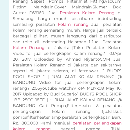
Renang Seperti: Pompa, Filter,Inlet Fitting,Vacuum
Fitting, Maindrain,Cover Maindrain,Skimer Box,
Gutter P69160. Jual
Peralatan Kolam Renang
di
Semarang harga murah distributor indotrading
semarang peralatan
kolam renang
Jual peralatan
kolam renang semarang murah, Harga jual terbaik,
berbagai pilihan, murah langsung dari distributor
dan toko di Indotrading Halaman 1.Jual Peralatan
Kolam Renang
di Jakarta |Toko Peralatan Kolam
Video for jual perlengkapan kolam renang? 1:03Apr
20, 2017 Uploaded by Ahmad RiyantoCOM Jual
Peralatan Kolam Renang di Jakarta dan sekitarnya
seperti di jakarta selatan, di fatmawati ” BUDI’S
POOL SHOP ” | JUAL ALAT KOLAM RENANG @
BANDUNG Video for jual perlengkapan kolam
renang? 2:06youtube watch?v o14 ML17k08 May 16,
2017 Uploaded by Budi Suparjo” BUDI’S POOL SHOP
“BB 25CC 18FF | ~ JUAL ALAT KOLAM RENANG @
BANDUNG Cari Pompa,Filter,Heater & peralatan
perlengkapan kolam renang fjb.kaskus
pompafilterheater amp peralatan perlengkapan Baru
Rp. 800.000 Kami menjual
peralatan perlengkapan
kolam renang
seperti pompa JUAL