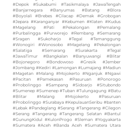
#Depok #Sukabumi #Tasikmalaya #JawaTengah
#Banjarnegara #Banyumas #Batang #Blora
#Boyolali #Brebes #Cilacap #Demak #Grobogan
#Jepara #Karanganyar #Kebumen #Klaten #Kudus
#Magelang #Pati #Pekalongan #Pemalang
#Purbalingga #Purworejo #Rembang #Semarang
#Sragen #Sukoharjo #Tegal #Temanggung
#Wonogiri #Wonosobo #Magelang #Pekalongan
#Salatiga #Semarang #Surakarta #Tegal
#JawaTimur #Bangkalan #Banyuwangi #Blitar
#Bojonegoro #Bondowoso #Gresik #Jember
#Jombang #Kediri #Lamongan #Lumajang #Madiun
#Magetan #Malang #Mojokerto #Nganjuk #Ngawi
#Pacitan #Pamekasan #Pasuruan #Ponorogo
#Probolinggo #Sampang #Sidoarjo #Situbondo
#Sumenep #Sumenep #Tuban #Tulungagung #Batu
#Blitar #Malang #Mojokerto #Pasuruan
#Probolinggo #Surabaya #KepulauanSeribu #banten
#Lebak #Pandeglang #Serang #Tangerang #Cilegon
#Serang #Tangerang #Tangerang Selatan #Bantul
#GunungKidul #KulonProgo #Sleman #Yogyakarta
#Sumatera #Aceh #Banda Aceh #Sumatera Utara