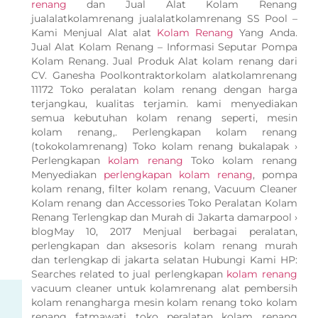
renang
dan Jual Alat Kolam Renang
jualalatkolamrenang jualalatkolamrenang SS Pool –
Kami Menjual Alat alat
Kolam Renang
Yang Anda.
Jual Alat Kolam Renang – Informasi Seputar Pompa
Kolam Renang. Jual Produk Alat kolam renang dari
CV. Ganesha Poolkontraktorkolam alatkolamrenang
11172 Toko peralatan kolam renang dengan harga
terjangkau, kualitas terjamin. kami menyediakan
semua kebutuhan kolam renang seperti, mesin
kolam renang,. Perlengkapan kolam renang
(tokokolamrenang) Toko kolam renang bukalapak ›
Perlengkapan
kolam renang
Toko kolam renang
Menyediakan
perlengkapan kolam renang
, pompa
kolam renang, filter kolam renang, Vacuum Cleaner
Kolam renang dan Accessories Toko Peralatan Kolam
Renang Terlengkap dan Murah di Jakarta damarpool ›
blogMay 10, 2017 Menjual berbagai peralatan,
perlengkapan dan aksesoris kolam renang murah
dan terlengkap di jakarta selatan Hubungi Kami HP:
Searches related to jual perlengkapan
kolam renang
vacuum cleaner untuk kolamrenang alat pembersih
kolam renangharga mesin kolam renang toko kolam
renang fatmawati toko peralatan kolam renang