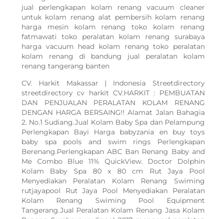
jual perlengkapan kolam renang vacuum cleaner
untuk kolam renang alat pembersih kolam renang
harga mesin kolam renang toko kolam renang
fatmawati toko peralatan kolam renang surabaya
harga vacuum head kolam renang toko peralatan
kolam renang di bandung jual peralatan kolam
renang tangerang banten
CV. Harkit Makassar | Indonesia Streetdirectory
streetdirectory cv harkit CV.HARKIT : PEMBUATAN
DAN PENJUALAN PERALATAN KOLAM RENANG
DENGAN HARGA BERSAING!! Alamat Jalan Bahagia
2. No.1 Sudiang.Jual Kolam Baby Spa dan Pelampung
Perlengkapan Bayi Harga babyzania en buy toys
baby spa pools and swim rings Perlengkapan
Berenang.Perlengkapan ABC Ban Renang Baby and
Me Combo Blue 11% QuickView. Doctor Dolphin
Kolam Baby Spa 80 x 80 cm Rut Jaya Pool
Menyediakan Peralatan Kolam Renang Swiming
rutjayapool Rut Jaya Pool Menyediakan Peralatan
Kolam Renang Swiming Pool Equipment
Tangerang.Jual Peralatan Kolam Renang Jasa Kolam