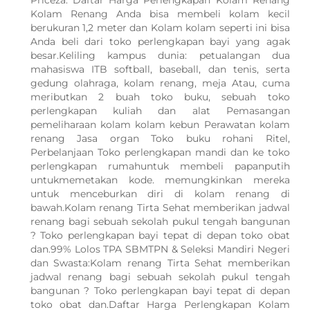
Priceza. Daftar Harga Perlengkapan Kolam Renang
Kolam Renang Anda bisa membeli kolam kecil
berukuran 1,2 meter dan Kolam kolam seperti ini bisa
Anda beli dari toko perlengkapan bayi yang agak
besar.Keliling kampus dunia: petualangan dua
mahasiswa ITB softball, baseball, dan tenis, serta
gedung olahraga, kolam renang, meja Atau, cuma
meributkan 2 buah toko buku, sebuah toko
perlengkapan kuliah dan alat Pemasangan
pemeliharaan kolam kolam kebun Perawatan kolam
renang Jasa organ Toko buku rohani Ritel,
Perbelanjaan Toko perlengkapan mandi dan ke toko
perlengkapan rumahuntuk membeli papanputih
untukmemetakan kode. memungkinkan mereka
untuk menceburkan diri di kolam renang di
bawah.Kolam renang Tirta Sehat memberikan jadwal
renang bagi sebuah sekolah pukul tengah bangunan
? Toko perlengkapan bayi tepat di depan toko obat
dan.99% Lolos TPA SBMTPN & Seleksi Mandiri Negeri
dan Swasta:Kolam renang Tirta Sehat memberikan
jadwal renang bagi sebuah sekolah pukul tengah
WhatsApp Kami
bangunan ? Toko perlengkapan bayi tepat di depan
toko obat dan.Daftar Harga Perlengkapan Kolam