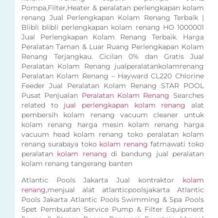
Pompa,Filter,Heater & peralatan perlengkapan kolam
renang Jual Perlengkapan Kolam Renang Terbaik |
Blibli blibli perlengkapan kolam renang HO 1000001
Jual Perlengkapan Kolam Renang Terbaik. Harga
Peralatan Taman & Luar Ruang Perlengkapan Kolam
Renang Terjangkau. Cicilan 0% dan Gratis Jual
Peralatan Kolam Renang jualperalatankolamrenang
Peralatan Kolam Renang – Hayward CL220 Chlorine
Feeder Jual Peralatan Kolam Renang STAR POOL
Pusat Penjualan
Peralatan Kolam Renang
Searches
related to
jual perlengkapan kolam renang
alat
pembersih kolam renang vacuum cleaner untuk
kolam renang harga mesin kolam renang harga
vacuum head kolam renang toko peralatan kolam
renang surabaya toko
kolam renang
fatmawati toko
peralatan
kolam renang
di bandung jual peralatan
kolam renang tangerang banten
Atlantic Pools Jakarta Jual kontraktor
kolam
renang
,menjual alat atlanticpoolsjakarta Atlantic
Pools Jakarta Atlantic Pools Swimming & Spa Pools
Spet Pembuatan Service Pump & Filter Equipment