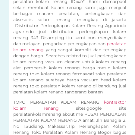
peralatan kolam renang IDixaY1 Kami damarpool
selain membuat kolam renang kami juga menjual
berbagai macam peralatan, perlengkapan dan
aksesoris kolam renang terlengkap di jakarta
Distributor Perlengkapan Kolam Renang Agrarindo
agrarindo jual distributor perlengkapan kolam
renang 343 Disamping itu kami pun menyediakan
dan melayani pengadaan perlengkapan dan
peralatan
kolam renang
yang sangat komplit dan terlengkap
dengan harga Searches related to jual perlengkapan
kolam renang vacuum cleaner untuk kolam renang
alat pembersih kolam renang harga mesin kolam
renang toko kolam renang fatmawati toko peralatan
kolam renang surabaya harga vacuum head kolam
renang toko peralatan kolam renang di bandung jual
peralatan kolam renang tangerang banten
TOKO PERALATAN KOLAM RENANG
kontraktor
kolam renang
sites.google site
peralatankolamrenang about me PUSAT PENJUALAN
PERALATAN KOLAM RENANG Alamat: Jln Bahagia 2.
No 1.Sudiang. Makassar.Tlp. Perlengkapan Kolam
Renang Toko Peralatan Kolam Renang Bogor bagus