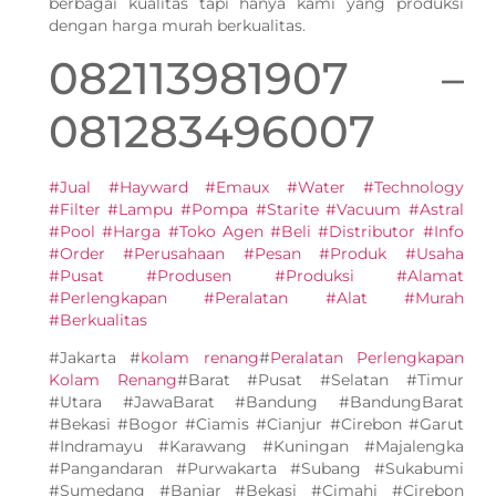
berbagai kualitas tapi hanya kami yang produksi
dengan harga murah berkualitas.
082113981907 –
081283496007
#Jual #Hayward #Emaux #Water #Technology
#Filter #Lampu #Pompa #Starite #Vacuum #Astral
#Pool #Harga #Toko Agen #Beli #Distributor #Info
#Order #Perusahaan #Pesan #Produk #Usaha
#Pusat #Produsen #Produksi #Alamat
#Perlengkapan #Peralatan #Alat #Murah
#Berkualitas
#Jakarta #
kolam renang
#
Peralatan Perlengkapan
Kolam Renang
#Barat #Pusat #Selatan #Timur
#Utara #JawaBarat #Bandung #BandungBarat
#Bekasi #Bogor #Ciamis #Cianjur #Cirebon #Garut
#Indramayu #Karawang #Kuningan #Majalengka
#Pangandaran #Purwakarta #Subang #Sukabumi
#Sumedang #Banjar #Bekasi #Cimahi #Cirebon