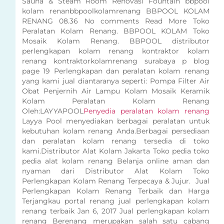
Sauna & Steam Room Renovasi Fountain bbpool
kolam renanbbpoolkolamrenang BBPOOL KOLAM
RENANG 08.36 No comments Read More Toko
Peralatan Kolam Renang. BBPOOL KOLAM Toko
Mosaik Kolam Renang. BBPOOL distributor
perlengkapan kolam renang kontraktor kolam
renang kontraktorkolamrenang surabaya p blog
page 19 Perlengkapan dan peralatan kolam renang
yang kami jual diantaranya seperti: Pompa Filter Air
Obat Penjernih Air Lampu Kolam Mosaik Keramik
Kolam Peralatan Kolam Renang
Oleh:LAYYAPOOL
Penyedia peralatan kolam renang
Layya Pool menyediakan berbagai peralatan untuk
kebutuhan kolam renang Anda.Berbagai persediaan
dan peralatan kolam renang tersedia di toko
kami.Distributor Alat Kolam Jakarta Toko pedia toko
pedia alat kolam renang Belanja online aman dan
nyaman dari Distributor Alat Kolam Toko
Perlengkapan Kolam Renang Terpecaya & Jujur. Jual
Perlengkapan Kolam Renang Terbaik dan Harga
Terjangkau portal renang jual perlengkapan kolam
renang terbaik Jan 6, 2017 Jual perlengkapan kolam
renang Berenang merupakan salah satu cabang