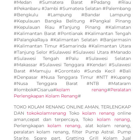
#Medan #Sumatera Barat #Padang #Riau
#Pekanbaru #Jambi #Sumatera Selatan #Palembang
#Bengkulu #Lampung #Bandar Lampung
#Kepulauan Bangka Belitung #Pangkal Pinang
#Kepulauan Riau #Tanjung Pinang #Kalimatan
#Kalimantan Barat #Pontianak #Kalimantan Tengah
#PalangkaRaya #Kalimantan Selatan #Banjarmasin
#Kalimantan Timur #Samarinda #Kalimantan Utara
#Tanjung Selor #Sulawesi #Sulawesi Utara #Manado
#Sulawesi Tengah #Palu #Sulawesi Selatan
#Makassar #Sulawesi Tenggara #Kendari #Sulawesi
Barat #Mamuju #Gorontalo #Sunda Kecil #Bali
#Denpasar #Nusa Tenggara Timur #NTT #Kupang
#Nusa Tenggara Barat #NTB #Mataram
#lombok#Cisarua#
kolam renang
#
Peralatan
Perlengkapan Kolam Renang
#
TOKO KOLAM RENANG ONLINE AMAN, TERLENGKAP
DAN
tokokolamrenang
Toko
kolam renang
online
aman,cepat dan terpercaya, Toko
kolam renang
,
Perlengkapan
kolam renang
, alat kolam renang,
peralatan kolam renang, filter Pump Astral. Pump
Starite. Spare part. Gratting Grill Kolam Jual