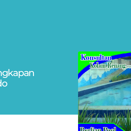
engkapan
do