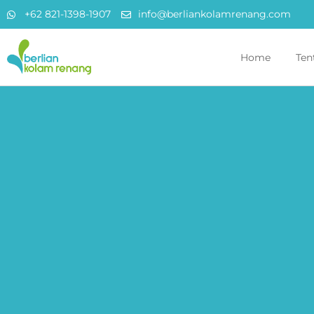
+62 821-1398-1907
info@berliankolamrenang.com
Home
Ten