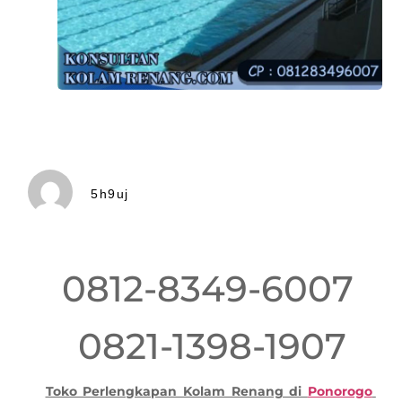
5h9uj
0812-8349-6007
0821-1398-1907
Toko Perlengkapan Kolam Renang di
Ponorogo