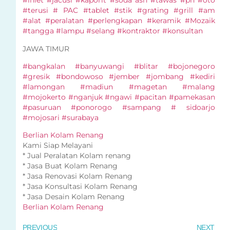
#inlet #jacusi #kaporit #soda ash #tawas #ph #oto
#terusi # PAC #tablet #stik #grating #grill #am
#alat #peralatan #perlengkapan #keramik #Mozaik
#tangga #lampu #selang #kontraktor #konsultan
JAWA TIMUR
#bangkalan #banyuwangi #blitar #bojonegoro
#gresik #bondowoso #jember #jombang #kediri
#lamongan #madiun #magetan #malang
#mojokerto #nganjuk #ngawi #pacitan #pamekasan
#pasuruan #ponorogo #sampang # sidoarjo
#mojosari #surabaya
Berlian Kolam Renang
Kami Siap Melayani
* Jual Peralatan Kolam renang
* Jasa Buat Kolam Renang
* Jasa Renovasi Kolam Renang
* Jasa Konsultasi Kolam Renang
* Jasa Desain Kolam Renang
Berlian Kolam Renang
PREVIOUS
NEXT