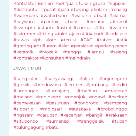
Kontraktor Berlian Pool
#jual #toko #grosir #supplier
#distributor #pusat #jasa #tukang #kolam #renang
#waterpark #waterboom #wahana #buat #alamat
#hayward #pentair #boost #emaux #kripsol
#swimpro #starite #astral #pompa #filter #vacum
#skimmer #fitting #inlet #jacusi #kaporit #soda ash
#tawas #ph #oto #terusi #PAC #tablet #stik
#grating #grill #am #alat #peralatan #perlengkapan
#keramik #Mozaik #tangga #lampu #selang
#kontraktor #konsultan #maindrain
JAWA TIMUR
#bangkalan #banyuwangi #blitar #bojonegoro
#gresik #bondowoso #jember #jombang #kediri
#lamongan #lumajang #madiun #magetan
#malang #mojokerto #nganjuk #ngawi #pacitan
#pamekasan #pasuruan #ponorogo #sampang
#sidoarjo #mojosari #surabaya #probolinggo
#ngasem #caruban #kepanjen #bangil #kraksaan
#situbondo #sumenep #trenggalek #tuban
#tulungagung #batu