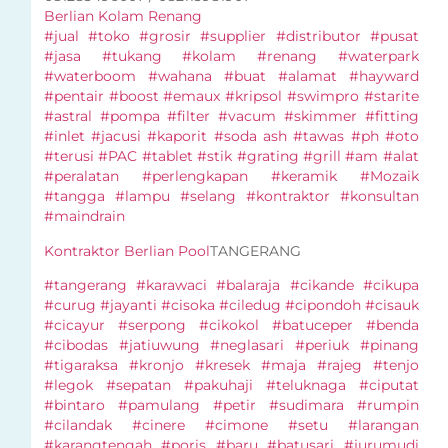
Berlian Kolam Renang
#jual #toko #grosir #supplier #distributor #pusat
#jasa #tukang #kolam #renang #waterpark
#waterboom #wahana #buat #alamat #hayward
#pentair #boost #emaux #kripsol #swimpro #starite
#astral #pompa #filter #vacum #skimmer #fitting
#inlet #jacusi #kaporit #soda ash #tawas #ph #oto
#terusi #PAC #tablet #stik #grating #grill #am #alat
#peralatan #perlengkapan #keramik #Mozaik
#tangga #lampu #selang #kontraktor #konsultan
#maindrain
Kontraktor Berlian Pool
TANGERANG
#tangerang #karawaci #balaraja #cikande #cikupa
#curug #jayanti #cisoka #ciledug #cipondoh #cisauk
#cicayur #serpong #cikokol #batuceper #benda
#cibodas #jatiuwung #neglasari #periuk #pinang
#tigaraksa #kronjo #kresek #maja #rajeg #tenjo
#legok #sepatan #pakuhaji #teluknaga #ciputat
#bintaro #pamulang #petir #sudimara #rumpin
#cilandak #cinere #cimone #setu #larangan
#karangtengah #poris #baru #batusari #jurumudi