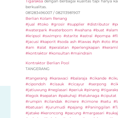
Tigaraksa
dengan berbagai kualitas tapi hanya 
berkualitas.
081283496007 / 082113981907
Berlian Kolam Renang
#jual #toko #grosir #supplier #distributor 
#waterpark #waterboom #wahana #buat #alam
#kripsol #swimpro #starite #astral #pompa #fi
#jacusi #kaporit #soda ash #tawas #ph #oto #ter
#am #alat #peralatan #perlengkapan #keram
#kontraktor #konsultan #maindrain
Kontraktor Berlian Pool
TANGERANG
#tangerang #karawaci #balaraja #cikande #cik
#cipondoh #cisauk #cicayur #serpong #ci
#jatiuwung #neglasari #periuk #pinang #tigarak
#legok #sepatan #pakuhaji #teluknaga #ciputat
#rumpin #cilandak #cinere #cimone #setu #l
#batusari #jurumudi #pajang #Paninggilan #
#jatake #keroncong #pacung #margasari #sukaj