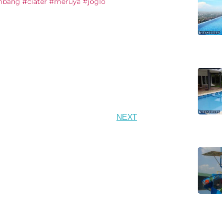
mbang #ciater #meruya #joglo
NEXT