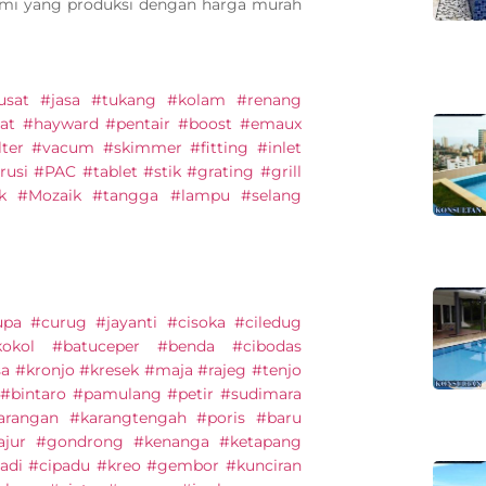
kami yang produksi dengan harga murah
#pusat #jasa #tukang #kolam #renang
at #hayward #pentair #boost #emaux
lter #vacum #skimmer #fitting #inlet
usi #PAC #tablet #stik #grating #grill
ik #Mozaik #tangga #lampu #selang
upa #curug #jayanti #cisoka #ciledug
kokol #batuceper #benda #cibodas
sa #kronjo #kresek #maja #rajeg #tenjo
 #bintaro #pamulang #petir #sudimara
arangan #karangtengah #poris #baru
Tajur #gondrong #kenanga #ketapang
adi #cipadu #kreo #gembor #kunciran