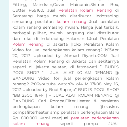
Fitting, Maindrain,Cover Maindrain,Skimer Box,
Gutter P69160. Jual
Peralatan Kolam Renang
di
Semarang harga murah distributor indotrading
semarang peralatan
kolam renang
Jual peralatan
kolam renang semarang murah, Harga jual terbaik,
berbagai pilihan, murah langsung dari distributor
dan toko di Indotrading Halaman 1.Jual Peralatan
Kolam Renang
di Jakarta |Toko Peralatan Kolam
Video for jual perlengkapan kolam renang? 1:03Apr
20, 2017 Uploaded by Ahmad RiyantoCOM Jual
Peralatan Kolam Renang di Jakarta dan sekitarnya
seperti di jakarta selatan, di fatmawati ” BUDI’S
POOL SHOP ” | JUAL ALAT KOLAM RENANG @
BANDUNG Video for jual perlengkapan kolam
renang? 2:06youtube watch?v o14 ML17k08 May 16,
2017 Uploaded by Budi Suparjo” BUDI’S POOL SHOP
“BB 25CC 18FF | ~ JUAL ALAT KOLAM RENANG @
BANDUNG Cari Pompa,Filter,Heater & peralatan
perlengkapan kolam renang fjb.kaskus
pompafilterheater amp peralatan perlengkapan Baru
Rp. 800.000 Kami menjual
peralatan perlengkapan
kolam renang
seperti pompa JUAL