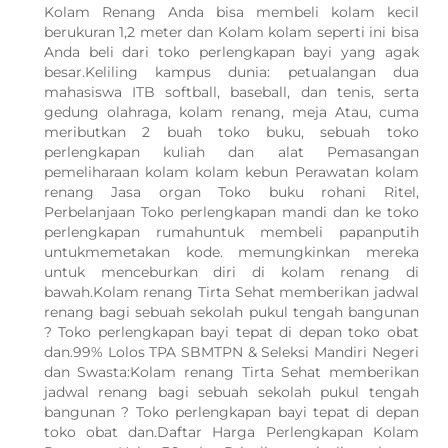
Kolam Renang Anda bisa membeli kolam kecil
berukuran 1,2 meter dan Kolam kolam seperti ini bisa
Anda beli dari toko perlengkapan bayi yang agak
besar.Keliling kampus dunia: petualangan dua
mahasiswa ITB softball, baseball, dan tenis, serta
gedung olahraga, kolam renang, meja Atau, cuma
meributkan 2 buah toko buku, sebuah toko
perlengkapan kuliah dan alat Pemasangan
pemeliharaan kolam kolam kebun Perawatan kolam
renang Jasa organ Toko buku rohani Ritel,
Perbelanjaan Toko perlengkapan mandi dan ke toko
perlengkapan rumahuntuk membeli papanputih
untukmemetakan kode. memungkinkan mereka
untuk menceburkan diri di kolam renang di
bawah.Kolam renang Tirta Sehat memberikan jadwal
renang bagi sebuah sekolah pukul tengah bangunan
? Toko perlengkapan bayi tepat di depan toko obat
dan.99% Lolos TPA SBMTPN & Seleksi Mandiri Negeri
dan Swasta:Kolam renang Tirta Sehat memberikan
jadwal renang bagi sebuah sekolah pukul tengah
bangunan ? Toko perlengkapan bayi tepat di depan
WhatsApp Kami
toko obat dan.Daftar Harga Perlengkapan Kolam