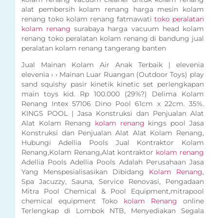
alat pembersih kolam renang harga mesin kolam
renang toko kolam renang fatmawati
toko peralatan
kolam renang
surabaya harga vacuum head kolam
renang toko peralatan kolam renang di bandung jual
peralatan kolam renang tangerang banten
Jual Mainan Kolam Air Anak Terbaik | elevenia
elevenia › › Mainan Luar Ruangan (Outdoor Toys) play
sand squishy pasir kinetik kinetic set perlengkapan
main toys kid. Rp 100.000 (29%?) Delima Kolam
Renang Intex 57106 Dino Pool 61cm x 22cm. 35%.
KINGS POOL | Jasa Konstruksi dan Penjualan Alat
Alat Kolam Renang
kolam renang
kings pool Jasa
Konstruksi dan Penjualan Alat Alat Kolam Renang,
Hubungi Adellia Pools Jual Kontraktor Kolam
Renang,Kolam Renang,Alat kontraktor
kolam renang
Adellia Pools Adellia Pools Adalah Perusahaan Jasa
Yang Menspesialisasikan Dibidang
Kolam Renang
,
Spa Jacuzzy, Sauna, Service Renovasi, Pengadaan
Mitra Pool Chemical & Pool Equipment,mitrapool
chemical equipment Toko
kolam Renang
online
Terlengkap di Lombok NTB, Menyediakan Segala