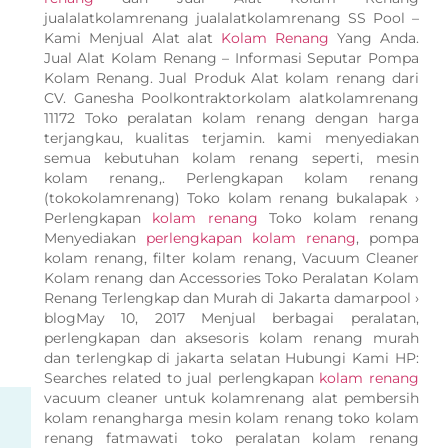
jualalatkolamrenang jualalatkolamrenang SS Pool –
Kami Menjual Alat alat
Kolam Renang
Yang Anda.
Jual Alat Kolam Renang – Informasi Seputar Pompa
Kolam Renang. Jual Produk Alat kolam renang dari
CV. Ganesha Poolkontraktorkolam alatkolamrenang
11172 Toko peralatan kolam renang dengan harga
terjangkau, kualitas terjamin. kami menyediakan
semua kebutuhan kolam renang seperti, mesin
kolam renang,. Perlengkapan kolam renang
(tokokolamrenang) Toko kolam renang bukalapak ›
Perlengkapan
kolam renang
Toko kolam renang
Menyediakan
perlengkapan kolam renang
, pompa
kolam renang, filter kolam renang, Vacuum Cleaner
Kolam renang dan Accessories Toko Peralatan Kolam
Renang Terlengkap dan Murah di Jakarta damarpool ›
blogMay 10, 2017 Menjual berbagai peralatan,
perlengkapan dan aksesoris kolam renang murah
dan terlengkap di jakarta selatan Hubungi Kami HP:
Searches related to jual perlengkapan
kolam renang
vacuum cleaner untuk kolamrenang alat pembersih
kolam renangharga mesin kolam renang toko kolam
renang fatmawati toko peralatan kolam renang