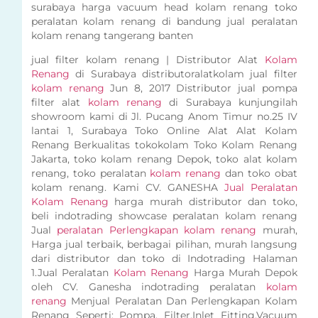
surabaya harga vacuum head kolam renang toko
peralatan kolam renang di bandung jual peralatan
kolam renang tangerang banten
jual filter kolam renang | Distributor Alat
Kolam
Renang
di Surabaya distributoralatkolam jual filter
kolam renang
Jun 8, 2017 Distributor jual pompa
filter alat
kolam renang
di Surabaya kunjungilah
showroom kami di Jl. Pucang Anom Timur no.25 IV
lantai 1, Surabaya Toko Online Alat Alat Kolam
Renang Berkualitas tokokolam Toko Kolam Renang
Jakarta, toko kolam renang Depok, toko alat kolam
renang, toko peralatan
kolam renang
dan toko obat
kolam renang. Kami CV. GANESHA
Jual Peralatan
Kolam Renang
harga murah distributor dan toko,
beli indotrading showcase peralatan kolam renang
Jual
peralatan Perlengkapan kolam renang
murah,
Harga jual terbaik, berbagai pilihan, murah langsung
dari distributor dan toko di Indotrading Halaman
1.Jual Peralatan
Kolam Renang
Harga Murah Depok
oleh CV. Ganesha indotrading peralatan
kolam
renang
Menjual Peralatan Dan Perlengkapan Kolam
Renang Seperti: Pompa, Filter,Inlet Fitting,Vacuum