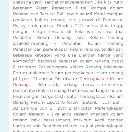
olahraga yang sangat menyenangkan. Jika kita rutin
berenang Pusat Peralatan, Filter, Pompa Kolam
Renang dan Jacuzzi Bali poolnjacuzzi Kami menjual
peralatan kolam renang dan jacuzzi di Denpasar.
Ready stok pompa Produk PNJ berkualitas tinggi
dengan harga terbaik di kelasnya. Variasi Jual
Peralatan Kolam Renang Jasa Kolam Renang
jasakolamrenang › Peralatan Kolam Renang
Peralatan dan perlenkapan kolam renang, terdiri dari
beberapa kategori yang bisa Dengan harga yang
kompetitif, berbagai peralatan kolam renang dapat
Distributor Perlengkapan Kolam Renang MakeMac
Forum makemac forum perlengkapan kolam renang
p1 1 post ?1 author Distributor
Perlengkapan Kolam
Renang
– Jika anda sedang mencari menerima
pembuatan kolam renang baik besar,sedang maupun
kecil dengan harga Distributor Perlengkapan Kolam
Renang Forum Liputan6 forum.liputan6 › Jual Beli ›
JB Lainnya Jun 21, 2017 Distributor Perlengkapan
Kolam Renang – Jika anda sedang mencari kolam
renang baik besar,sedang maupun kecil dengan
harga murah Searches related to jual perlengkapan
kolam renang vacuum cleaner untuk kolam renang