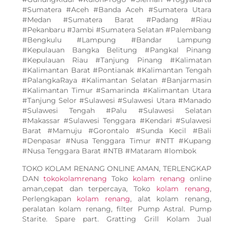
#Sumatera #Aceh #Banda Aceh #Sumatera Utara
#Medan #Sumatera Barat #Padang #Riau
#Pekanbaru #Jambi #Sumatera Selatan #Palembang
#Bengkulu #Lampung #Bandar Lampung
#Kepulauan Bangka Belitung #Pangkal Pinang
#Kepulauan Riau #Tanjung Pinang #Kalimatan
#Kalimantan Barat #Pontianak #Kalimantan Tengah
#PalangkaRaya #Kalimantan Selatan #Banjarmasin
#Kalimantan Timur #Samarinda #Kalimantan Utara
#Tanjung Selor #Sulawesi #Sulawesi Utara #Manado
#Sulawesi Tengah #Palu #Sulawesi Selatan
#Makassar #Sulawesi Tenggara #Kendari #Sulawesi
Barat #Mamuju #Gorontalo #Sunda Kecil #Bali
#Denpasar #Nusa Tenggara Timur #NTT #Kupang
#Nusa Tenggara Barat #NTB #Mataram #lombok
TOKO KOLAM RENANG ONLINE AMAN, TERLENGKAP
DAN
tokokolamrenang
Toko
kolam renang
online
aman,cepat dan terpercaya, Toko
kolam renang
,
Perlengkapan
kolam renang
, alat kolam renang,
peralatan kolam renang, filter Pump Astral. Pump
Starite. Spare part. Gratting Grill Kolam Jual