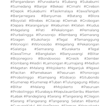
#Pangandaran #Purwakarta #Subang #Sukabumi
#Sumedang #Banjar #Bekasi #Cimahi #Cirebon
#Depok #Sukabumi #Tasikmalaya #JawaTengah
#Banjarnegara #Banyumas #Batang #Blora
#Boyolali #Brebes #Cilacap #Demak #Grobogan
#Jepara #Karanganyar #Kebumen #Klaten #Kudus
#Magelang #Pati #Pekalongan #Pemalang
#Purbalingga #Purworejo #Rembang #Semarang
#Sragen #Sukoharjo #Tegal #Temanggung
#Wonogiri #Wonosobo #Magelang #Pekalongan
#Salatiga #Semarang #Surakarta #Tegal
#JawaTimur #Bangkalan #Banyuwangi #Blitar
#Bojonegoro #Bondowoso #Gresik #Jember
#Jombang #Kediri #Lamongan #Lumajang #Madiun
#Magetan #Malang #Mojokerto #Nganjuk #Ngawi
#Pacitan #Pamekasan #Pasuruan #Ponorogo
#Probolinggo #Sampang #Sidoarjo #Situbondo
#Sumenep #Sumenep #Tuban #Tulungagung #Batu
#Blitar #Malang #Mojokerto #Pasuruan
#Probolinggo #Surabaya #KepulauanSeribu #banten
#Lebak #Pandeglang #Serang #Tangerang #Cilegon
#Serang #Tangerang #Tangerang Selatan #Bantul
#GunungKidul #KulonProgo #Sleman #Yogyakarta