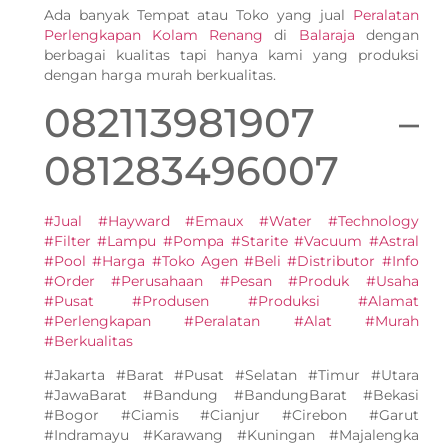
Ada banyak Tempat atau Toko yang jual
Peralatan
Perlengkapan Kolam Renang
di
Balaraja
dengan
berbagai kualitas tapi hanya kami yang produksi
dengan harga murah berkualitas.
082113981907 –
081283496007
#Jual #Hayward #Emaux #Water #Technology
#Filter #Lampu #Pompa #Starite #Vacuum #Astral
#Pool #Harga #Toko Agen #Beli #Distributor #Info
#Order #Perusahaan #Pesan #Produk #Usaha
#Pusat #Produsen #Produksi #Alamat
#Perlengkapan #Peralatan #Alat #Murah
#Berkualitas
#Jakarta #Barat #Pusat #Selatan #Timur #Utara
#JawaBarat #Bandung #BandungBarat #Bekasi
#Bogor #Ciamis #Cianjur #Cirebon #Garut
#Indramayu #Karawang #Kuningan #Majalengka