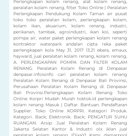
Perlengkapan kolam renang, alat kolam renang,
peralatan kolam renang, filter Toko Online | Peralatan
Perlengkapan Pendukung Kolam Taman air pusat
toko toko peralatan kolam, perlengkapan kolam,
kolam ikan, akuarium, kolam renang, industri,
perikanan, tambak, agroindustri, ikan koi, seperti
pompa air, water paket perlengkapan kolam renang
kontraktor waterpark andalan cipta reka paket
perlengkapan kola May 31, 2017 13.21 ebara, emaux,
hayward, jual peralatan kolam renang, kolam renang,
A. PERLENGKAPAN POMPA DAN FILTER KOLAM
RENANG. Peralatan Kolam Renang di Denpasar
denpasar.infoisinfo cari peralatan kolam renang
Peralatan Kolam Renang di Denpasar Bali Provinsi,
Perusahaan Peralatan Kolam Renang di Denpasar
Bali Provinsi.Perlengkapan Kolam Renang Toko
Online Korpri Mudah Murah toktok.id perlengkapan
kolam renang Masuk | Daftar. Bantuan. Pendaftaran
Supplier. Toko Online KORPRI. Kategori Produk.
Kategori. Back; Elektronik. Back; PENGATUR SUHU
RUANGAN. Arsip: Jual Peralatan Kolam Renang
Jakarta Selatan Kantor & Industri olx iklan jual
peralatan kolam renang IDixaY1 Kami damarpool