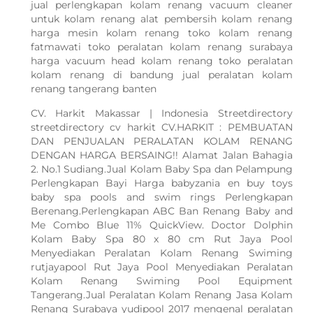
jual perlengkapan kolam renang vacuum cleaner
untuk kolam renang alat pembersih kolam renang
harga mesin kolam renang toko kolam renang
fatmawati toko peralatan kolam renang surabaya
harga vacuum head kolam renang toko peralatan
kolam renang di bandung jual peralatan kolam
renang tangerang banten
CV. Harkit Makassar | Indonesia Streetdirectory
streetdirectory cv harkit CV.HARKIT : PEMBUATAN
DAN PENJUALAN PERALATAN KOLAM RENANG
DENGAN HARGA BERSAING!! Alamat Jalan Bahagia
2. No.1 Sudiang.Jual Kolam Baby Spa dan Pelampung
Perlengkapan Bayi Harga babyzania en buy toys
baby spa pools and swim rings Perlengkapan
Berenang.Perlengkapan ABC Ban Renang Baby and
Me Combo Blue 11% QuickView. Doctor Dolphin
Kolam Baby Spa 80 x 80 cm Rut Jaya Pool
Menyediakan Peralatan Kolam Renang Swiming
rutjayapool Rut Jaya Pool Menyediakan Peralatan
Kolam Renang Swiming Pool Equipment
Tangerang.Jual Peralatan Kolam Renang Jasa Kolam
Renang Surabaya yudipool 2017 mengenal peralatan