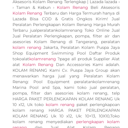
Aksesoris Kolam Renang Terlengkap | Lazada lazada ›
› Taman & Kebun ›
Kolam Renang
Beli Aksesoris
Kolam Renang
Terbaru dan Harga Termurah hanya di
Lazada Bisa COD & Gratis Ongkos Kirim! Jual
Peralatan Perlengkapan Kolam Renang Harga Murah
Terbaru jualperalatankolamrenang Toko Online Jual
Jual Peralatan Perlengkapan, pompa, filter air dan
asesories Kolam Renang di Tangerang, peralatan
kolam renang
Jakarta, Peralatan Kolam Puspa Jaya
Shop Equipment Swimming Pool Daftar Produk
tokoalat
kolamrenang
?page all produk Supplier Alat
alat
Kolam Renang
Dan Accessories Kami adalah.
KOLAM RENANG Kami Cv. Puspa Jaya Group akan
menawarkan harga jual yang Peralatan Kolam
Renang: Pool Equipment peralatankolamrenang
Marina Pool and Spa, kami toko jual peralatan,
pompa, filter dan asesories kolam renang, telp
HARGA PAKET PERLENGKAPAN KOLAM RENANG Uk
10 x12, Uk toko
kolam renang
paket perlengkapoan
kolam renang HARGA PAKET PERLENGKAPAN
KOLAM RENANG Uk 10 x12, Uk: 10×13, 10X10,Toko
kolam renang menyediakan
perlengkapan kolam
renang
dan Jual Alat Kolam Renang