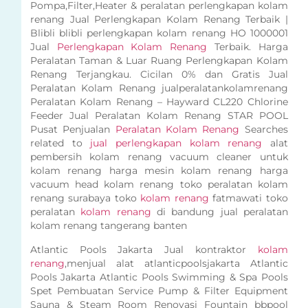
Pompa,Filter,Heater & peralatan perlengkapan kolam
renang Jual Perlengkapan Kolam Renang Terbaik |
Blibli blibli perlengkapan kolam renang HO 1000001
Jual
Perlengkapan Kolam Renang
Terbaik. Harga
Peralatan Taman & Luar Ruang Perlengkapan Kolam
Renang Terjangkau. Cicilan 0% dan Gratis Jual
Peralatan Kolam Renang jualperalatankolamrenang
Peralatan Kolam Renang – Hayward CL220 Chlorine
Feeder Jual Peralatan Kolam Renang STAR POOL
Pusat Penjualan
Peralatan Kolam Renang
Searches
related to
jual perlengkapan kolam renang
alat
pembersih kolam renang vacuum cleaner untuk
kolam renang harga mesin kolam renang harga
vacuum head kolam renang toko peralatan kolam
renang surabaya toko
kolam renang
fatmawati toko
peralatan
kolam renang
di bandung jual peralatan
kolam renang tangerang banten
Atlantic Pools Jakarta Jual kontraktor
kolam
renang
,menjual alat atlanticpoolsjakarta Atlantic
Pools Jakarta Atlantic Pools Swimming & Spa Pools
Spet Pembuatan Service Pump & Filter Equipment
Sauna & Steam Room Renovasi Fountain bbpool