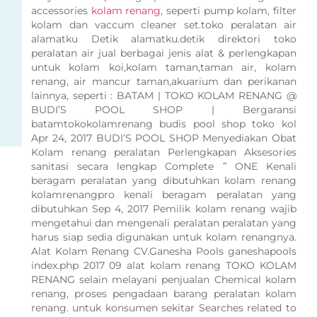
accessories
kolam renang
, seperti pump kolam, filter
kolam dan vaccum cleaner set.toko peralatan air
alamatku Detik alamatku.detik direktori toko
peralatan air jual berbagai jenis alat & perlengkapan
untuk kolam koi,kolam taman,taman air, kolam
renang, air mancur taman,akuarium dan perikanan
lainnya, seperti : BATAM | TOKO KOLAM RENANG @
BUDI’S POOL SHOP | Bergaransi
batamtokokolamrenang budis pool shop toko kol
Apr 24, 2017 BUDI’S POOL SHOP Menyediakan Obat
Kolam renang peralatan Perlengkapan Aksesories
sanitasi secara lengkap Complete ” ONE Kenali
beragam peralatan yang dibutuhkan kolam renang
kolamrenangpro kenali beragam peralatan yang
dibutuhkan Sep 4, 2017 Pemilik kolam renang wajib
mengetahui dan mengenali peralatan peralatan yang
harus siap sedia digunakan untuk kolam renangnya.
Alat Kolam Renang CV.Ganesha Pools ganeshapools
index.php 2017 09 alat kolam renang TOKO KOLAM
RENANG selain melayani penjualan Chemical kolam
renang, proses pengadaan barang peralatan kolam
renang. untuk konsumen sekitar Searches related to