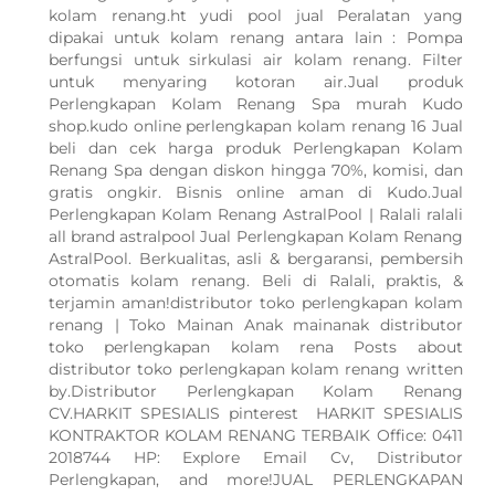
kolam renang.ht yudi pool jual Peralatan yang
dipakai untuk kolam renang antara lain : Pompa
berfungsi untuk sirkulasi air kolam renang. Filter
untuk menyaring kotoran air.Jual produk
Perlengkapan Kolam Renang Spa murah Kudo
shop.kudo online perlengkapan kolam renang 16 Jual
beli dan cek harga produk Perlengkapan Kolam
Renang Spa dengan diskon hingga 70%, komisi, dan
gratis ongkir. Bisnis online aman di Kudo.Jual
Perlengkapan Kolam Renang AstralPool | Ralali ralali
all brand astralpool Jual Perlengkapan Kolam Renang
AstralPool. Berkualitas, asli & bergaransi, pembersih
otomatis kolam renang. Beli di Ralali, praktis, &
terjamin aman!distributor toko perlengkapan kolam
renang | Toko Mainan Anak mainanak distributor
toko perlengkapan kolam rena Posts about
distributor toko perlengkapan kolam renang written
by.Distributor Perlengkapan Kolam Renang
CV.HARKIT SPESIALIS pinterest HARKIT SPESIALIS
KONTRAKTOR KOLAM RENANG TERBAIK Office: 0411
2018744 HP: Explore Email Cv, Distributor
Perlengkapan, and more!JUAL PERLENGKAPAN