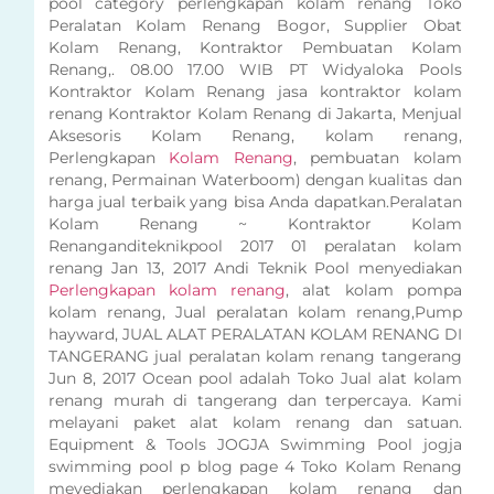
pool category perlengkapan kolam renang Toko
Peralatan Kolam Renang Bogor, Supplier Obat
Kolam Renang, Kontraktor Pembuatan Kolam
Renang,. 08.00 17.00 WIB PT Widyaloka Pools
Kontraktor Kolam Renang jasa kontraktor kolam
renang Kontraktor Kolam Renang di Jakarta, Menjual
Aksesoris Kolam Renang, kolam renang,
Perlengkapan
Kolam Renang
, pembuatan kolam
renang, Permainan Waterboom) dengan kualitas dan
harga jual terbaik yang bisa Anda dapatkan.Peralatan
Kolam Renang ~ Kontraktor Kolam
Renanganditeknikpool 2017 01 peralatan kolam
renang Jan 13, 2017 Andi Teknik Pool menyediakan
Perlengkapan kolam renang
, alat kolam pompa
kolam renang, Jual peralatan kolam renang,Pump
hayward, JUAL ALAT PERALATAN KOLAM RENANG DI
TANGERANG jual peralatan kolam renang tangerang
Jun 8, 2017 Ocean pool adalah Toko Jual alat kolam
renang murah di tangerang dan terpercaya. Kami
melayani paket alat kolam renang dan satuan.
Equipment & Tools JOGJA Swimming Pool jogja
swimming pool p blog page 4 Toko Kolam Renang
meyediakan perlengkapan kolam renang dan