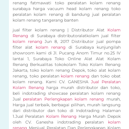
renang fatmawati toko peralatan kolam renang
surabaya harga vacuum head kolam renang toko
peralatan kolam renang di bandung jual peralatan
kolam renang tangerang banten
jual filter kolam renang | Distributor Alat
Kolam
Renang
di Surabaya distributoralatkolam jual filter
kolam renang
Jun 8, 2017 Distributor jual pompa
filter alat
kolam renang
di Surabaya kunjungilah
showroom kami di Jl. Pucang Anom Timur no.25 IV
lantai 1, Surabaya Toko Online Alat Alat Kolam
Renang Berkualitas tokokolam Toko Kolam Renang
Jakarta, toko kolam renang Depok, toko alat kolam
renang, toko peralatan
kolam renang
dan toko obat
kolam renang. Kami CV. GANESHA
Jual Peralatan
Kolam Renang
harga murah distributor dan toko,
beli indotrading showcase peralatan kolam renang
Jual
peralatan Perlengkapan kolam renang
murah,
Harga jual terbaik, berbagai pilihan, murah langsung
dari distributor dan toko di Indotrading Halaman
1.Jual Peralatan
Kolam Renang
Harga Murah Depok
oleh CV. Ganesha indotrading peralatan
kolam
renang
Menjual Peralatan Dan Perlengkapan Kolam