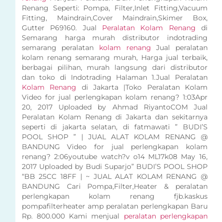
Renang Seperti: Pompa, Filter,Inlet Fitting,Vacuum
Fitting, Maindrain,Cover Maindrain,Skimer Box,
Gutter P69160. Jual
Peralatan Kolam Renang
di
Semarang harga murah distributor indotrading
semarang peralatan
kolam renang
Jual peralatan
kolam renang semarang murah, Harga jual terbaik,
berbagai pilihan, murah langsung dari distributor
dan toko di Indotrading Halaman 1.Jual Peralatan
Kolam Renang
di Jakarta |Toko Peralatan Kolam
Video for jual perlengkapan kolam renang? 1:03Apr
20, 2017 Uploaded by Ahmad RiyantoCOM Jual
Peralatan Kolam Renang di Jakarta dan sekitarnya
seperti di jakarta selatan, di fatmawati ” BUDI’S
POOL SHOP ” | JUAL ALAT KOLAM RENANG @
BANDUNG Video for jual perlengkapan kolam
renang? 2:06youtube watch?v o14 ML17k08 May 16,
2017 Uploaded by Budi Suparjo” BUDI’S POOL SHOP
“BB 25CC 18FF | ~ JUAL ALAT KOLAM RENANG @
BANDUNG Cari Pompa,Filter,Heater & peralatan
perlengkapan kolam renang fjb.kaskus
pompafilterheater amp peralatan perlengkapan Baru
Rp. 800.000 Kami menjual
peralatan perlengkapan