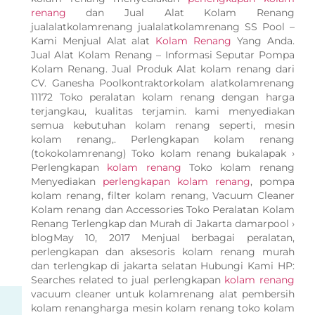
renang
dan Jual Alat Kolam Renang
jualalatkolamrenang jualalatkolamrenang SS Pool –
Kami Menjual Alat alat
Kolam Renang
Yang Anda.
Jual Alat Kolam Renang – Informasi Seputar Pompa
Kolam Renang. Jual Produk Alat kolam renang dari
CV. Ganesha Poolkontraktorkolam alatkolamrenang
11172 Toko peralatan kolam renang dengan harga
terjangkau, kualitas terjamin. kami menyediakan
semua kebutuhan kolam renang seperti, mesin
kolam renang,. Perlengkapan kolam renang
(tokokolamrenang) Toko kolam renang bukalapak ›
Perlengkapan
kolam renang
Toko kolam renang
Menyediakan
perlengkapan kolam renang
, pompa
kolam renang, filter kolam renang, Vacuum Cleaner
Kolam renang dan Accessories Toko Peralatan Kolam
Renang Terlengkap dan Murah di Jakarta damarpool ›
blogMay 10, 2017 Menjual berbagai peralatan,
perlengkapan dan aksesoris kolam renang murah
dan terlengkap di jakarta selatan Hubungi Kami HP:
Searches related to jual perlengkapan
kolam renang
vacuum cleaner untuk kolamrenang alat pembersih
kolam renangharga mesin kolam renang toko kolam