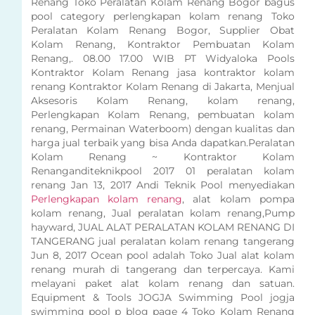
Renang Toko Peralatan Kolam Renang Bogor bagus
pool category perlengkapan kolam renang Toko
Peralatan Kolam Renang Bogor, Supplier Obat
Kolam Renang, Kontraktor Pembuatan Kolam
Renang,. 08.00 17.00 WIB PT Widyaloka Pools
Kontraktor Kolam Renang jasa kontraktor kolam
renang Kontraktor Kolam Renang di Jakarta, Menjual
Aksesoris Kolam Renang, kolam renang,
Perlengkapan Kolam Renang, pembuatan kolam
renang, Permainan Waterboom) dengan kualitas dan
harga jual terbaik yang bisa Anda dapatkan.Peralatan
Kolam Renang ~ Kontraktor Kolam
Renanganditeknikpool 2017 01 peralatan kolam
renang Jan 13, 2017 Andi Teknik Pool menyediakan
Perlengkapan kolam renang
, alat kolam pompa
kolam renang, Jual peralatan kolam renang,Pump
hayward, JUAL ALAT PERALATAN KOLAM RENANG DI
TANGERANG jual peralatan kolam renang tangerang
Jun 8, 2017 Ocean pool adalah Toko Jual alat kolam
renang murah di tangerang dan terpercaya. Kami
melayani paket alat kolam renang dan satuan.
Equipment & Tools JOGJA Swimming Pool jogja
swimming pool p blog page 4 Toko Kolam Renang