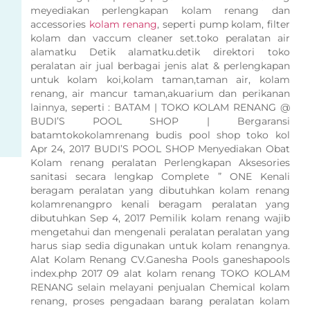
meyediakan perlengkapan kolam renang dan
accessories
kolam renang
, seperti pump kolam, filter
kolam dan vaccum cleaner set.toko peralatan air
alamatku Detik alamatku.detik direktori toko
peralatan air jual berbagai jenis alat & perlengkapan
untuk kolam koi,kolam taman,taman air, kolam
renang, air mancur taman,akuarium dan perikanan
lainnya, seperti : BATAM | TOKO KOLAM RENANG @
BUDI’S POOL SHOP | Bergaransi
batamtokokolamrenang budis pool shop toko kol
Apr 24, 2017 BUDI’S POOL SHOP Menyediakan Obat
Kolam renang peralatan Perlengkapan Aksesories
sanitasi secara lengkap Complete ” ONE Kenali
beragam peralatan yang dibutuhkan kolam renang
kolamrenangpro kenali beragam peralatan yang
dibutuhkan Sep 4, 2017 Pemilik kolam renang wajib
mengetahui dan mengenali peralatan peralatan yang
harus siap sedia digunakan untuk kolam renangnya.
Alat Kolam Renang CV.Ganesha Pools ganeshapools
index.php 2017 09 alat kolam renang TOKO KOLAM
RENANG selain melayani penjualan Chemical kolam
renang, proses pengadaan barang peralatan kolam