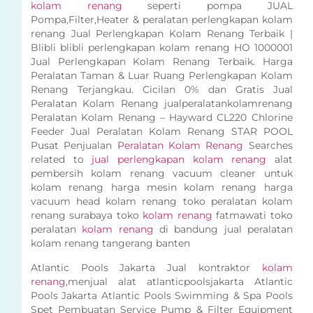
kolam renang
seperti pompa JUAL
Pompa,Filter,Heater & peralatan perlengkapan kolam
renang Jual Perlengkapan Kolam Renang Terbaik |
Blibli blibli perlengkapan kolam renang HO 1000001
Jual Perlengkapan Kolam Renang Terbaik. Harga
Peralatan Taman & Luar Ruang Perlengkapan Kolam
Renang Terjangkau. Cicilan 0% dan Gratis Jual
Peralatan Kolam Renang jualperalatankolamrenang
Peralatan Kolam Renang – Hayward CL220 Chlorine
Feeder Jual Peralatan Kolam Renang STAR POOL
Pusat Penjualan
Peralatan Kolam Renang
Searches
related to
jual perlengkapan kolam renang
alat
pembersih kolam renang vacuum cleaner untuk
kolam renang harga mesin kolam renang harga
vacuum head kolam renang toko peralatan kolam
renang surabaya toko
kolam renang
fatmawati toko
peralatan
kolam renang
di bandung jual peralatan
kolam renang tangerang banten
Atlantic Pools Jakarta Jual kontraktor
kolam
renang
,menjual alat atlanticpoolsjakarta Atlantic
Pools Jakarta Atlantic Pools Swimming & Spa Pools
Spet Pembuatan Service Pump & Filter Equipment