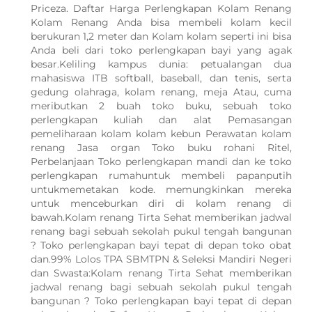
Priceza. Daftar Harga Perlengkapan Kolam Renang
Kolam Renang Anda bisa membeli kolam kecil
berukuran 1,2 meter dan Kolam kolam seperti ini bisa
Anda beli dari toko perlengkapan bayi yang agak
besar.Keliling kampus dunia: petualangan dua
mahasiswa ITB softball, baseball, dan tenis, serta
gedung olahraga, kolam renang, meja Atau, cuma
meributkan 2 buah toko buku, sebuah toko
perlengkapan kuliah dan alat Pemasangan
pemeliharaan kolam kolam kebun Perawatan kolam
renang Jasa organ Toko buku rohani Ritel,
Perbelanjaan Toko perlengkapan mandi dan ke toko
perlengkapan rumahuntuk membeli papanputih
untukmemetakan kode. memungkinkan mereka
untuk menceburkan diri di kolam renang di
bawah.Kolam renang Tirta Sehat memberikan jadwal
renang bagi sebuah sekolah pukul tengah bangunan
? Toko perlengkapan bayi tepat di depan toko obat
dan.99% Lolos TPA SBMTPN & Seleksi Mandiri Negeri
dan Swasta:Kolam renang Tirta Sehat memberikan
jadwal renang bagi sebuah sekolah pukul tengah
WhatsApp Kami
bangunan ? Toko perlengkapan bayi tepat di depan