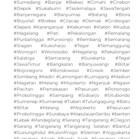
#Sumedang #Banjar #Bekasi #Cimahi #Cirebon
#Depok #Sukabumi #Tasikmalaya #JawaTengah
#Banjarnegara #Banyumas #Batang #Blora
#Boyolali #Brebes #Cilacap #Demak #Grobogan
#Jepara #Karanganyar #Kebumen #Klaten #Kudus
#Magelang #Pati #Pekalongan #Pemalang
#Purbalingga #Purworejo #Rembang #Semarang
#Sragen #Sukoharjo #Tegal #Temanggung
#Wonogiri #Wonosobo #Magelang #Pekalongan
#Salatiga #Semarang #Surakarta #Tegal
#JawaTimur #Bangkalan #Banyuwangi #Blitar
#Bojonegoro #Bondowoso #Gresik #Jember
#Jombang #Kediri #Lamongan #Lumajang #Madiun
#Magetan #Malang #Mojokerto #Nganjuk #Ngawi
#Pacitan #Pamekasan #Pasuruan #Ponorogo
#Probolinggo #Sampang #Sidoarjo #Situbondo
#Sumenep #Sumenep #Tuban #Tulungagung #Batu
#Blitar #Malang #Mojokerto #Pasuruan
#Probolinggo #Surabaya #KepulauanSeribu #banten
#Lebak #Pandeglang #Serang #Tangerang #Cilegon
#Serang #Tangerang #Tangerang Selatan #Bantul
#GunungKidul #KulonProgo #Sleman #Yogyakarta
#Sumatera #Aceh #Banda Aceh #Sumatera Utara