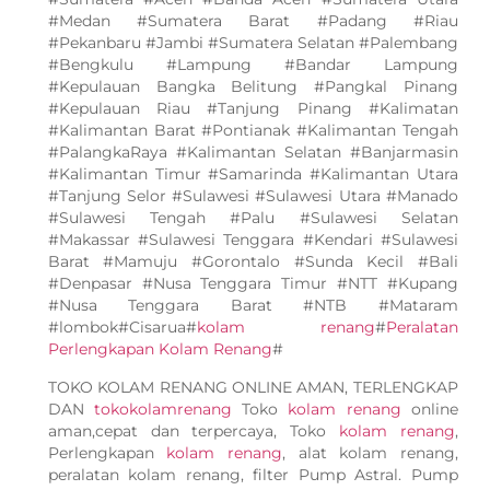
#Medan #Sumatera Barat #Padang #Riau
#Pekanbaru #Jambi #Sumatera Selatan #Palembang
#Bengkulu #Lampung #Bandar Lampung
#Kepulauan Bangka Belitung #Pangkal Pinang
#Kepulauan Riau #Tanjung Pinang #Kalimatan
#Kalimantan Barat #Pontianak #Kalimantan Tengah
#PalangkaRaya #Kalimantan Selatan #Banjarmasin
#Kalimantan Timur #Samarinda #Kalimantan Utara
#Tanjung Selor #Sulawesi #Sulawesi Utara #Manado
#Sulawesi Tengah #Palu #Sulawesi Selatan
#Makassar #Sulawesi Tenggara #Kendari #Sulawesi
Barat #Mamuju #Gorontalo #Sunda Kecil #Bali
#Denpasar #Nusa Tenggara Timur #NTT #Kupang
#Nusa Tenggara Barat #NTB #Mataram
#lombok#Cisarua#
kolam renang
#
Peralatan
Perlengkapan Kolam Renang
#
TOKO KOLAM RENANG ONLINE AMAN, TERLENGKAP
DAN
tokokolamrenang
Toko
kolam renang
online
aman,cepat dan terpercaya, Toko
kolam renang
,
Perlengkapan
kolam renang
, alat kolam renang,
peralatan kolam renang, filter Pump Astral. Pump