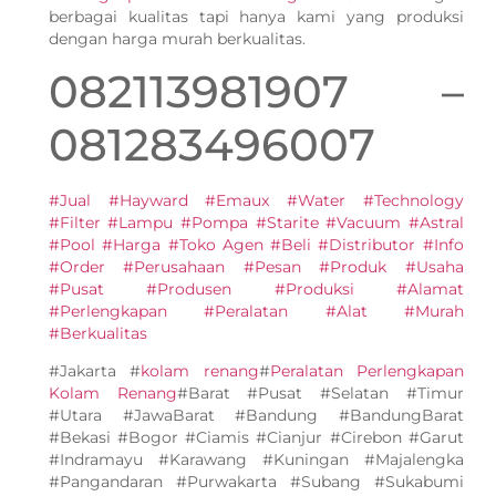
berbagai kualitas tapi hanya kami yang produksi
dengan harga murah berkualitas.
082113981907 –
081283496007
#Jual #Hayward #Emaux #Water #Technology
#Filter #Lampu #Pompa #Starite #Vacuum #Astral
#Pool #Harga #Toko Agen #Beli #Distributor #Info
#Order #Perusahaan #Pesan #Produk #Usaha
#Pusat #Produsen #Produksi #Alamat
#Perlengkapan #Peralatan #Alat #Murah
#Berkualitas
#Jakarta #
kolam renang
#
Peralatan Perlengkapan
Kolam Renang
#Barat #Pusat #Selatan #Timur
#Utara #JawaBarat #Bandung #BandungBarat
#Bekasi #Bogor #Ciamis #Cianjur #Cirebon #Garut
#Indramayu #Karawang #Kuningan #Majalengka
#Pangandaran #Purwakarta #Subang #Sukabumi