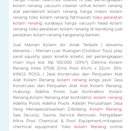
kolam renang vacuum cleaner untuk kolam renang
alat pembersih kolam renang harga mesin kolam
renang toko kolam renang fatmawati
toko peralatan
kolam renang
surabaya harga vacuum head kolam
renang toko peralatan kolam renang di bandung jual
peralatan kolam renang tangerang banten
Jual Mainan Kolam Air Anak Terbaik | elevenia
elevenia › › Mainan Luar Ruangan (Outdoor Toys) play
sand squishy pasir kinetik kinetic set perlengkapan
main toys kid. Rp 100.000 (29%?) Delima Kolam
Renang Intex 57106 Dino Pool 61cm x 22cm. 35%.
KINGS POOL | Jasa Konstruksi dan Penjualan Alat
Alat Kolam Renang
kolam renang
kings pool Jasa
Konstruksi dan Penjualan Alat Alat Kolam Renang,
Hubungi Adellia Pools Jual Kontraktor Kolam
Renang,Kolam Renang,Alat kontraktor
kolam renang
Adellia Pools Adellia Pools Adalah Perusahaan Jasa
Yang Menspesialisasikan Dibidang
Kolam Renang
,
Spa Jacuzzy, Sauna, Service Renovasi, Pengadaan
Mitra Pool Chemical & Pool Equipment,mitrapool
chemical equipment Toko
kolam Renang
online