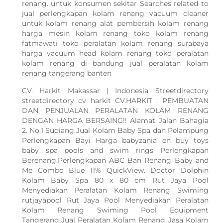
renang. untuk konsumen sekitar Searches related to
jual perlengkapan kolam renang vacuum cleaner
untuk kolam renang alat pembersih kolam renang
harga mesin kolam renang toko kolam renang
fatmawati toko peralatan kolam renang surabaya
harga vacuum head kolam renang toko peralatan
kolam renang di bandung jual peralatan kolam
renang tangerang banten
CV. Harkit Makassar | Indonesia Streetdirectory
streetdirectory cv harkit CV.HARKIT : PEMBUATAN
DAN PENJUALAN PERALATAN KOLAM RENANG
DENGAN HARGA BERSAING!! Alamat Jalan Bahagia
2. No.1 Sudiang.Jual Kolam Baby Spa dan Pelampung
Perlengkapan Bayi Harga babyzania en buy toys
baby spa pools and swim rings Perlengkapan
Berenang.Perlengkapan ABC Ban Renang Baby and
Me Combo Blue 11% QuickView. Doctor Dolphin
Kolam Baby Spa 80 x 80 cm Rut Jaya Pool
Menyediakan Peralatan Kolam Renang Swiming
rutjayapool Rut Jaya Pool Menyediakan Peralatan
Kolam Renang Swiming Pool Equipment
Tangerang.Jual Peralatan Kolam Renang Jasa Kolam