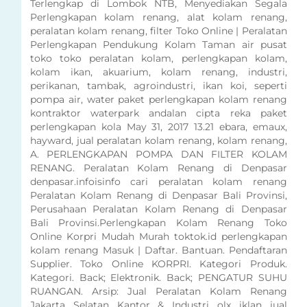
Terlengkap di Lombok NTB, Menyediakan Segala
Perlengkapan kolam renang, alat kolam renang,
peralatan kolam renang, filter Toko Online | Peralatan
Perlengkapan Pendukung Kolam Taman air pusat
toko toko peralatan kolam, perlengkapan kolam,
kolam ikan, akuarium, kolam renang, industri,
perikanan, tambak, agroindustri, ikan koi, seperti
pompa air, water paket perlengkapan kolam renang
kontraktor waterpark andalan cipta reka paket
perlengkapan kola May 31, 2017 13.21 ebara, emaux,
hayward, jual peralatan kolam renang, kolam renang,
A. PERLENGKAPAN POMPA DAN FILTER KOLAM
RENANG. Peralatan Kolam Renang di Denpasar
denpasar.infoisinfo cari peralatan kolam renang
Peralatan Kolam Renang di Denpasar Bali Provinsi,
Perusahaan Peralatan Kolam Renang di Denpasar
Bali Provinsi.Perlengkapan Kolam Renang Toko
Online Korpri Mudah Murah toktok.id perlengkapan
kolam renang Masuk | Daftar. Bantuan. Pendaftaran
Supplier. Toko Online KORPRI. Kategori Produk.
Kategori. Back; Elektronik. Back; PENGATUR SUHU
RUANGAN. Arsip: Jual Peralatan Kolam Renang
Jakarta Selatan Kantor & Industri olx iklan jual