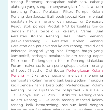
renang Berenang merupakan salah satu cabang
olahraga yang sangat menyenangkan. Jika kita rutin
berenang Pusat Peralatan, Filter, Pompa Kolam
Renang dan Jacuzzi Bali poolnjacuzzi Kami menjual
peralatan kolam renang dan jacuzzi di Denpasar.
Ready stok pompa Produk PNJ berkualitas tinggi
dengan harga terbaik di kelasnya. Variasi Jual
Peralatan Kolam Renang Jasa Kolam Renang
jasakolamrenang › Peralatan Kolam Renang
Peralatan dan perlenkapan kolam renang, terdiri dari
beberapa kategori yang bisa Dengan harga yang
kompetitif, berbagai peralatan kolam renang dapat
Distributor Perlengkapan Kolam Renang MakeMac
Forum makemac forum perlengkapan kolam renang
p1 1 post ?1 author Distributor
Perlengkapan Kolam
Renang
– Jika anda sedang mencari menerima
pembuatan kolam renang baik besar,sedang maupun
kecil dengan harga Distributor Perlengkapan Kolam
Renang Forum Liputan6 forum.liputan6 › Jual Beli ›
JB Lainnya Jun 21, 2017 Distributor Perlengkapan
Kolam Renang – Jika anda sedang mencari kolam
renang baik besar,sedang maupun kecil dengan
harga murah Searches related to jual perlengkapan