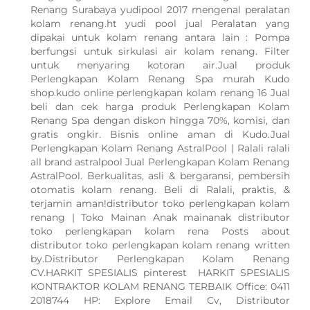
Renang Surabaya yudipool 2017 mengenal peralatan
kolam renang.ht yudi pool jual Peralatan yang
dipakai untuk kolam renang antara lain : Pompa
berfungsi untuk sirkulasi air kolam renang. Filter
untuk menyaring kotoran air.Jual produk
Perlengkapan Kolam Renang Spa murah Kudo
shop.kudo online perlengkapan kolam renang 16 Jual
beli dan cek harga produk Perlengkapan Kolam
Renang Spa dengan diskon hingga 70%, komisi, dan
gratis ongkir. Bisnis online aman di Kudo.Jual
Perlengkapan Kolam Renang AstralPool | Ralali ralali
all brand astralpool Jual Perlengkapan Kolam Renang
AstralPool. Berkualitas, asli & bergaransi, pembersih
otomatis kolam renang. Beli di Ralali, praktis, &
terjamin aman!distributor toko perlengkapan kolam
renang | Toko Mainan Anak mainanak distributor
toko perlengkapan kolam rena Posts about
distributor toko perlengkapan kolam renang written
by.Distributor Perlengkapan Kolam Renang
CV.HARKIT SPESIALIS pinterest HARKIT SPESIALIS
KONTRAKTOR KOLAM RENANG TERBAIK Office: 0411
2018744 HP: Explore Email Cv, Distributor