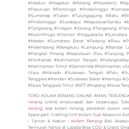
#Madiun #Magetan #Malang #Mojokerto #Ng
#Pasuruan #Ponorogo #Probolinggo #Sampa
#Sumenep #Tuban #Tulungagung #Batu #Bli
#Probolinggo #Surabaya #KepulauanSeribu #
#Tangerang #Cilegon #Serang #Tangerang #Tan
#KulonProgo #Sleman #Yogyakarta #Sumatera
#Medan #Sumatera Barat #Padang #Riau #Pe
#Palembang #Bengkulu #Lampung #Bandar La
#Pangkal Pinang #Kepulauan Riau #Tanjung P
#Pontianak #Kalimantan Tengah #PalangkaRay
#Kalimantan Timur #Samarinda #Kalimantan Utar
Utara #Manado #Sulawesi Tengah #Palu #Sul
Tenggara #Kendari #Sulawesi Barat #Mamuju #Go
#Nusa Tenggara Timur #NTT #Kupang #Nusa Ten
TOKO KOLAM RENANG ONLINE AMAN, TERLEN
renang
online aman,cepat dan terpercaya, To
renang
, alat kolam renang, peralatan kolam ren
Spare part. Gratting Grill Kolam Jual Aksesoris K
› Taman & Kebun ›
Kolam Renang
Beli Akseso
Termurah hanya di Lazada Bisa COD & Gratis Ong