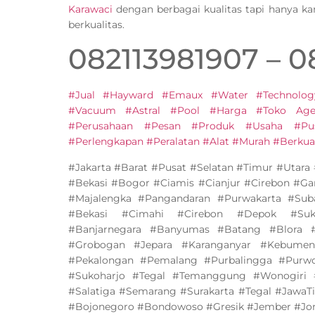
Karawaci
dengan berbagai kualitas tapi hanya k
berkualitas.
082113981907 – 
#Jual #Hayward #Emaux #Water #Technolog
#Vacuum #Astral #Pool #Harga #Toko Agen
#Perusahaan #Pesan #Produk #Usaha #Pu
#Perlengkapan #Peralatan #Alat #Murah #Berkual
#Jakarta #Barat #Pusat #Selatan #Timur #Utar
#Bekasi #Bogor #Ciamis #Cianjur #Cirebon #G
#Majalengka #Pangandaran #Purwakarta #Su
#Bekasi #Cimahi #Cirebon #Depok #Suk
#Banjarnegara #Banyumas #Batang #Blora #
#Grobogan #Jepara #Karanganyar #Kebumen
#Pekalongan #Pemalang #Purbalingga #Purw
#Sukoharjo #Tegal #Temanggung #Wonogiri
#Salatiga #Semarang #Surakarta #Tegal #JawaT
#Bojonegoro #Bondowoso #Gresik #Jember #J