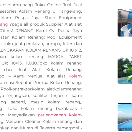
ankolamrenang Toko Online Jual Jual
 asesories Kolam Renang di Tangerang,
 Kolam Puspa Jaya Shop Equipment
nang
?page all produk Supplier Alat alat
 KOLAM RENANG Kami Cv. Puspa Jaya
latan Kolam Renang: Pool Equipment
toko jual peralatan, pompa, filter dan
ERLENGKAPAN KOLAM RENANG Uk 10 x12,
poan kolam renang HARGA PAKET
: 10×13, 10X10,Toko kolam renang
dan Jual Alat Kolam Renang
Pool – Kami Menjual Alat alat
Kolam
nformasi Seputar Pompa Kolam Renang.
a Poolkontraktorkolam alatkolamrenang
a terjangkau, kualitas terjamin. kami
g seperti, mesin kolam renang,.
ng) Toko kolam renang bukalapak ›
ng Menyediakan
perlengkapan kolam
ang, Vacuum Cleaner Kolam renang dan
gkap dan Murah di Jakarta damarpool ›