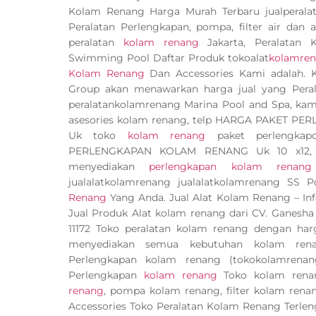
Kolam Renang Harga Murah Terbaru jualperalat
Peralatan Perlengkapan, pompa, filter air dan
peralatan
kolam renang
Jakarta, Peralatan
Swimming Pool Daftar Produk tokoalat
kolamre
Kolam Renang
Dan Accessories Kami adalah.
Group akan menawarkan harga jual yang Pera
peralatankolamrenang Marina Pool and Spa, kami 
asesories kolam renang, telp HARGA PAKET P
Uk toko
kolam renang
paket perlengka
PERLENGKAPAN KOLAM RENANG Uk 10 x12, Uk
menyediakan
perlengkapan kolam renang
jualalatkolamrenang jualalatkolamrenang SS 
Renang
Yang Anda. Jual Alat Kolam Renang – I
Jual Produk Alat kolam renang dari CV. Ganesh
11172 Toko peralatan kolam renang dengan harg
menyediakan semua kebutuhan kolam renan
Perlengkapan kolam renang (tokokolamrena
Perlengkapan
kolam renang
Toko kolam rena
renang
, pompa kolam renang, filter kolam ren
Accessories Toko Peralatan Kolam Renang Terlen