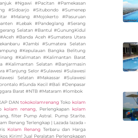
anjuk #Ngawi #Pacitan #Pamekasan
ng #Sidoarjo #Situbondo #Sumenep
tar #Malang #Mojokerto #Pasuruan
banten #Lebak #Pandeglang #Serang
gerang Selatan #Bantul #GunungKidul
 #Aceh #Banda Aceh #Sumatera Utara
kanbaru #Jambi #Sumatera Selatan
mpung #Kepulauan Bangka Belitung
inang #Kalimatan #Kalimantan Barat
a #Kalimantan Selatan #Banjarmasin
a #Tanjung Selor #Sulawesi #Sulawesi
awesi Selatan #Makassar #Sulawesi
rontalo #Sunda Kecil #Bali #Denpasar
ggara Barat #NTB #Mataram #lombok
GKAP DAN
tokokolamrenang
Toko
kolam
ko
kolam renang
, Perlengkapan
kolam
ang, filter Pump Astral. Pump Starite.
olam Renang Terlengkap | Lazada lazada ›
ris
Kolam Renang
Terbaru dan Harga
kos Kirim! Jual Peralatan Perlengkapan