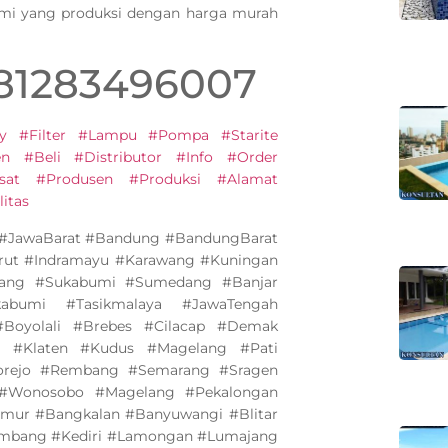
ami yang produksi dengan harga murah
081283496007
y #Filter #Lampu #Pompa #Starite
 #Beli #Distributor #Info #Order
sat #Produsen #Produksi #Alamat
itas
a #JawaBarat #Bandung #BandungBarat
arut #Indramayu #Karawang #Kuningan
bang #Sukabumi #Sumedang #Banjar
abumi #Tasikmalaya #JawaTengah
Boyolali #Brebes #Cilacap #Demak
 #Klaten #Kudus #Magelang #Pati
orejo #Rembang #Semarang #Sragen
 #Wonosobo #Magelang #Pekalongan
imur #Bangkalan #Banyuwangi #Blitar
ombang #Kediri #Lamongan #Lumajang