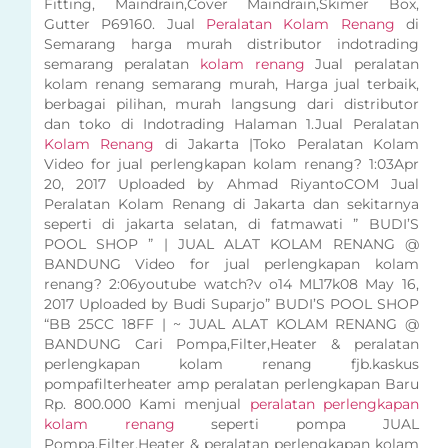
Fitting, Maindrain,Cover Maindrain,Skimer Box,
Gutter P69160. Jual
Peralatan Kolam Renang
di
Semarang harga murah distributor indotrading
semarang peralatan
kolam renang
Jual peralatan
kolam renang semarang murah, Harga jual terbaik,
berbagai pilihan, murah langsung dari distributor
dan toko di Indotrading Halaman 1.Jual Peralatan
Kolam Renang
di Jakarta |Toko Peralatan Kolam
Video for jual perlengkapan kolam renang? 1:03Apr
20, 2017 Uploaded by Ahmad RiyantoCOM Jual
Peralatan Kolam Renang di Jakarta dan sekitarnya
seperti di jakarta selatan, di fatmawati ” BUDI’S
POOL SHOP ” | JUAL ALAT KOLAM RENANG @
BANDUNG Video for jual perlengkapan kolam
renang? 2:06youtube watch?v o14 ML17k08 May 16,
2017 Uploaded by Budi Suparjo” BUDI’S POOL SHOP
“BB 25CC 18FF | ~ JUAL ALAT KOLAM RENANG @
BANDUNG Cari Pompa,Filter,Heater & peralatan
perlengkapan kolam renang fjb.kaskus
pompafilterheater amp peralatan perlengkapan Baru
Rp. 800.000 Kami menjual
peralatan perlengkapan
kolam renang
seperti pompa JUAL
Pompa,Filter,Heater & peralatan perlengkapan kolam