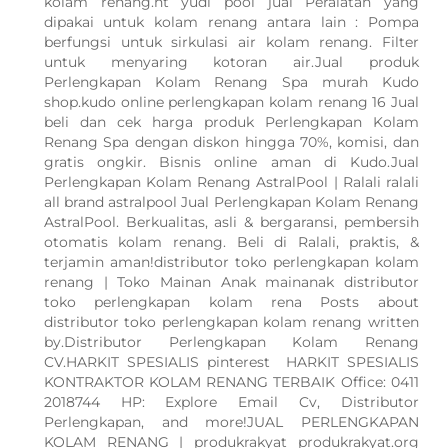
kolam renang.ht yudi pool jual Peralatan yang
dipakai untuk kolam renang antara lain : Pompa
berfungsi untuk sirkulasi air kolam renang. Filter
untuk menyaring kotoran air.Jual produk
Perlengkapan Kolam Renang Spa murah Kudo
shop.kudo online perlengkapan kolam renang 16 Jual
beli dan cek harga produk Perlengkapan Kolam
Renang Spa dengan diskon hingga 70%, komisi, dan
gratis ongkir. Bisnis online aman di Kudo.Jual
Perlengkapan Kolam Renang AstralPool | Ralali ralali
all brand astralpool Jual Perlengkapan Kolam Renang
AstralPool. Berkualitas, asli & bergaransi, pembersih
otomatis kolam renang. Beli di Ralali, praktis, &
terjamin aman!distributor toko perlengkapan kolam
renang | Toko Mainan Anak mainanak distributor
toko perlengkapan kolam rena Posts about
distributor toko perlengkapan kolam renang written
by.Distributor Perlengkapan Kolam Renang
CV.HARKIT SPESIALIS pinterest HARKIT SPESIALIS
KONTRAKTOR KOLAM RENANG TERBAIK Office: 0411
2018744 HP: Explore Email Cv, Distributor
Perlengkapan, and more!JUAL PERLENGKAPAN
KOLAM RENANG | produkrakyat produkrakyat.org