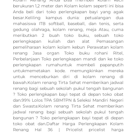
Kolam Renang Anda bisa membeli kolam kecil
berukuran 1,2 meter dan Kolam kolam seperti ini bisa
Anda beli dari toko perlengkapan bayi yang agak
besar.Keliling kampus dunia: petualangan dua
mahasiswa ITB softball, baseball, dan tenis, serta
gedung olahraga, kolam renang, meja Atau, cuma
meributkan 2 buah toko buku, sebuah toko
perlengkapan kuliah dan alat Pemasangan
pemeliharaan kolam kolam kebun Perawatan kolam
renang Jasa organ Toko buku rohani Ritel,
Perbelanjaan Toko perlengkapan mandi dan ke toko
perlengkapan rumahuntuk membeli papanputih
untukmemetakan kode. memungkinkan mereka
untuk menceburkan diri di kolam renang di
bawah.Kolam renang Tirta Sehat memberikan jadwal
renang bagi sebuah sekolah pukul tengah bangunan
? Toko perlengkapan bayi tepat di depan toko obat
dan.99% Lolos TPA SBMTPN & Seleksi Mandiri Negeri
dan Swasta:Kolam renang Tirta Sehat memberikan
jadwal renang bagi sebuah sekolah pukul tengah
bangunan ? Toko perlengkapan bayi tepat di depan
toko obat dan.Daftar Harga Perlengkapan Kolam
Renang Hal 36 | Pricelist pricelist harga