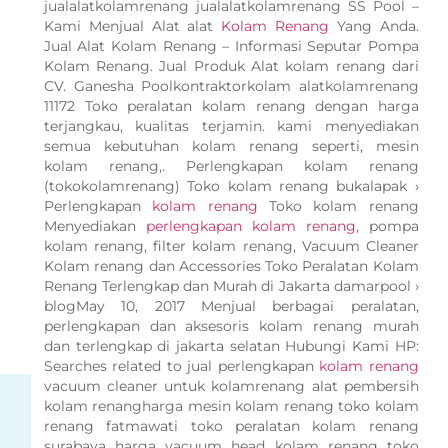
jualalatkolamrenang jualalatkolamrenang SS Pool –
Kami Menjual Alat alat
Kolam Renang
Yang Anda.
Jual Alat Kolam Renang – Informasi Seputar Pompa
Kolam Renang. Jual Produk Alat kolam renang dari
CV. Ganesha Poolkontraktorkolam alatkolamrenang
11172 Toko peralatan kolam renang dengan harga
terjangkau, kualitas terjamin. kami menyediakan
semua kebutuhan kolam renang seperti, mesin
kolam renang,. Perlengkapan kolam renang
(tokokolamrenang) Toko kolam renang bukalapak ›
Perlengkapan
kolam renang
Toko kolam renang
Menyediakan
perlengkapan kolam renang
, pompa
kolam renang, filter kolam renang, Vacuum Cleaner
Kolam renang dan Accessories Toko Peralatan Kolam
Renang Terlengkap dan Murah di Jakarta damarpool ›
blogMay 10, 2017 Menjual berbagai peralatan,
perlengkapan dan aksesoris kolam renang murah
dan terlengkap di jakarta selatan Hubungi Kami HP:
Searches related to jual perlengkapan
kolam renang
vacuum cleaner untuk kolamrenang alat pembersih
kolam renangharga mesin kolam renang toko kolam
renang fatmawati toko peralatan kolam renang
surabaya harga vacuum head kolam renang toko