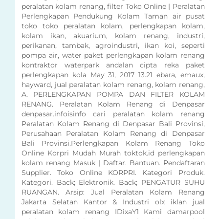
peralatan kolam renang, filter Toko Online | Peralatan
Perlengkapan Pendukung Kolam Taman air pusat
toko toko peralatan kolam, perlengkapan kolam,
kolam ikan, akuarium, kolam renang, industri,
perikanan, tambak, agroindustri, ikan koi, seperti
pompa air, water paket perlengkapan kolam renang
kontraktor waterpark andalan cipta reka paket
perlengkapan kola May 31, 2017 13.21 ebara, emaux,
hayward, jual peralatan kolam renang, kolam renang,
A. PERLENGKAPAN POMPA DAN FILTER KOLAM
RENANG. Peralatan Kolam Renang di Denpasar
denpasar.infoisinfo cari peralatan kolam renang
Peralatan Kolam Renang di Denpasar Bali Provinsi,
Perusahaan Peralatan Kolam Renang di Denpasar
Bali Provinsi.Perlengkapan Kolam Renang Toko
Online Korpri Mudah Murah toktok.id perlengkapan
kolam renang Masuk | Daftar. Bantuan. Pendaftaran
Supplier. Toko Online KORPRI. Kategori Produk.
Kategori. Back; Elektronik. Back; PENGATUR SUHU
RUANGAN. Arsip: Jual Peralatan Kolam Renang
Jakarta Selatan Kantor & Industri olx iklan jual
peralatan kolam renang IDixaY1 Kami damarpool