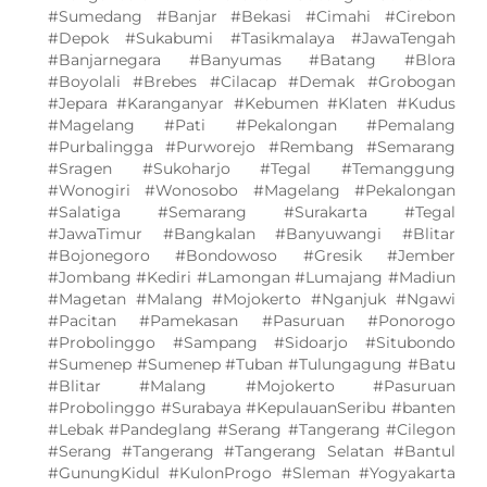
#Sumedang #Banjar #Bekasi #Cimahi #Cirebon
#Depok #Sukabumi #Tasikmalaya #JawaTengah
#Banjarnegara #Banyumas #Batang #Blora
#Boyolali #Brebes #Cilacap #Demak #Grobogan
#Jepara #Karanganyar #Kebumen #Klaten #Kudus
#Magelang #Pati #Pekalongan #Pemalang
#Purbalingga #Purworejo #Rembang #Semarang
#Sragen #Sukoharjo #Tegal #Temanggung
#Wonogiri #Wonosobo #Magelang #Pekalongan
#Salatiga #Semarang #Surakarta #Tegal
#JawaTimur #Bangkalan #Banyuwangi #Blitar
#Bojonegoro #Bondowoso #Gresik #Jember
#Jombang #Kediri #Lamongan #Lumajang #Madiun
#Magetan #Malang #Mojokerto #Nganjuk #Ngawi
#Pacitan #Pamekasan #Pasuruan #Ponorogo
#Probolinggo #Sampang #Sidoarjo #Situbondo
#Sumenep #Sumenep #Tuban #Tulungagung #Batu
#Blitar #Malang #Mojokerto #Pasuruan
#Probolinggo #Surabaya #KepulauanSeribu #banten
#Lebak #Pandeglang #Serang #Tangerang #Cilegon
#Serang #Tangerang #Tangerang Selatan #Bantul
#GunungKidul #KulonProgo #Sleman #Yogyakarta