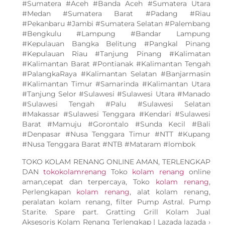
#Sumatera #Aceh #Banda Aceh #Sumatera Utara
#Medan #Sumatera Barat #Padang #Riau
#Pekanbaru #Jambi #Sumatera Selatan #Palembang
#Bengkulu #Lampung #Bandar Lampung
#Kepulauan Bangka Belitung #Pangkal Pinang
#Kepulauan Riau #Tanjung Pinang #Kalimatan
#Kalimantan Barat #Pontianak #Kalimantan Tengah
#PalangkaRaya #Kalimantan Selatan #Banjarmasin
#Kalimantan Timur #Samarinda #Kalimantan Utara
#Tanjung Selor #Sulawesi #Sulawesi Utara #Manado
#Sulawesi Tengah #Palu #Sulawesi Selatan
#Makassar #Sulawesi Tenggara #Kendari #Sulawesi
Barat #Mamuju #Gorontalo #Sunda Kecil #Bali
#Denpasar #Nusa Tenggara Timur #NTT #Kupang
#Nusa Tenggara Barat #NTB #Mataram #lombok
TOKO KOLAM RENANG ONLINE AMAN, TERLENGKAP
DAN
tokokolamrenang
Toko
kolam renang
online
aman,cepat dan terpercaya, Toko
kolam renang
,
Perlengkapan
kolam renang
, alat kolam renang,
peralatan kolam renang, filter Pump Astral. Pump
Starite. Spare part. Gratting Grill Kolam Jual
Aksesoris Kolam Renang Terlengkap | Lazada lazada ›