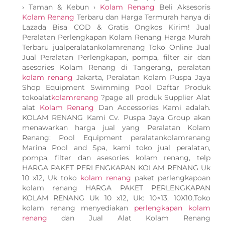
› Taman & Kebun ›
Kolam Renang
Beli Aksesoris
Kolam Renang
Terbaru dan Harga Termurah hanya di
Lazada Bisa COD & Gratis Ongkos Kirim! Jual
Peralatan Perlengkapan Kolam Renang Harga Murah
Terbaru jualperalatankolamrenang Toko Online Jual
Jual Peralatan Perlengkapan, pompa, filter air dan
asesories Kolam Renang di Tangerang, peralatan
kolam renang
Jakarta, Peralatan Kolam Puspa Jaya
Shop Equipment Swimming Pool Daftar Produk
tokoalat
kolamrenang
?page all produk Supplier Alat
alat
Kolam Renang
Dan Accessories Kami adalah.
KOLAM RENANG Kami Cv. Puspa Jaya Group akan
menawarkan harga jual yang Peralatan Kolam
Renang: Pool Equipment peralatankolamrenang
Marina Pool and Spa, kami toko jual peralatan,
pompa, filter dan asesories kolam renang, telp
HARGA PAKET PERLENGKAPAN KOLAM RENANG Uk
10 x12, Uk toko
kolam renang
paket perlengkapoan
kolam renang HARGA PAKET PERLENGKAPAN
KOLAM RENANG Uk 10 x12, Uk: 10×13, 10X10,Toko
kolam renang menyediakan
perlengkapan kolam
renang
dan Jual Alat Kolam Renang