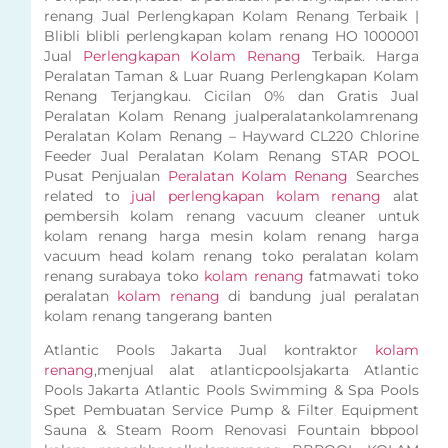
renang Jual Perlengkapan Kolam Renang Terbaik |
Blibli blibli perlengkapan kolam renang HO 1000001
Jual
Perlengkapan Kolam Renang
Terbaik. Harga
Peralatan Taman & Luar Ruang Perlengkapan Kolam
Renang Terjangkau. Cicilan 0% dan Gratis Jual
Peralatan Kolam Renang jualperalatankolamrenang
Peralatan Kolam Renang – Hayward CL220 Chlorine
Feeder Jual Peralatan Kolam Renang STAR POOL
Pusat Penjualan
Peralatan Kolam Renang
Searches
related to
jual perlengkapan kolam renang
alat
pembersih kolam renang vacuum cleaner untuk
kolam renang harga mesin kolam renang harga
vacuum head kolam renang toko peralatan kolam
renang surabaya toko
kolam renang
fatmawati toko
peralatan
kolam renang
di bandung jual peralatan
kolam renang tangerang banten
Atlantic Pools Jakarta Jual kontraktor
kolam
renang
,menjual alat atlanticpoolsjakarta Atlantic
Pools Jakarta Atlantic Pools Swimming & Spa Pools
Spet Pembuatan Service Pump & Filter Equipment
Sauna & Steam Room Renovasi Fountain bbpool