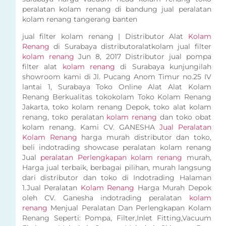
peralatan kolam renang di bandung jual peralatan
kolam renang tangerang banten
jual filter kolam renang | Distributor Alat
Kolam
Renang
di Surabaya distributoralatkolam jual filter
kolam renang
Jun 8, 2017 Distributor jual pompa
filter alat
kolam renang
di Surabaya kunjungilah
showroom kami di Jl. Pucang Anom Timur no.25 IV
lantai 1, Surabaya Toko Online Alat Alat Kolam
Renang Berkualitas tokokolam Toko Kolam Renang
Jakarta, toko kolam renang Depok, toko alat kolam
renang, toko peralatan
kolam renang
dan toko obat
kolam renang. Kami CV. GANESHA
Jual Peralatan
Kolam Renang
harga murah distributor dan toko,
beli indotrading showcase peralatan kolam renang
Jual
peralatan Perlengkapan kolam renang
murah,
Harga jual terbaik, berbagai pilihan, murah langsung
dari distributor dan toko di Indotrading Halaman
1.Jual Peralatan
Kolam Renang
Harga Murah Depok
oleh CV. Ganesha indotrading peralatan
kolam
renang
Menjual Peralatan Dan Perlengkapan Kolam
Renang Seperti: Pompa, Filter,Inlet Fitting,Vacuum