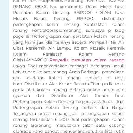
kolam renanbbpoolkolamrenang BBPOOL KOLAM
RENANG 08.36 No comments Read More Toko
Peralatan Kolam Renang. BBPOOL KOLAM Toko
Mosaik Kolam Renang. BBPOOL distributor
perlengkapan kolam renang kontraktor kolam
renang kontraktorkolamrenang surabaya p blog
page 19 Perlengkapan dan peralatan kolam renang
yang kami jual diantaranya seperti: Pompa Filter Air
Obat Penjernih Air Lampu Kolam Mosaik Keramik
Kolam Peralatan Kolam Renang
Oleh:LAYYAPOOL
Penyedia peralatan kolam renang
Layya Pool menyediakan berbagai peralatan untuk
kebutuhan kolam renang Anda.Berbagai persediaan
dan peralatan kolam renang tersedia di toko
kami.Distributor Alat Kolam Jakarta Toko pedia toko
pedia alat kolam renang Belanja online aman dan
nyaman dari Distributor Alat Kolam Toko
Perlengkapan Kolam Renang Terpecaya & Jujur. Jual
Perlengkapan Kolam Renang Terbaik dan Harga
Terjangkau portal renang jual perlengkapan kolam
renang terbaik Jan 6, 2017 Jual perlengkapan kolam
renang Berenang merupakan salah satu cabang
olahraga yang sangat menyenangkan. Jika kita rutin