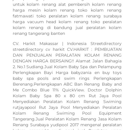
untuk kolam renang alat pembersih kolam renang
harga mesin kolam renang toko kolam renang
fatmawati toko peralatan kolam renang surabaya
harga vacuum head kolam renang toko peralatan
kolam renang di bandung jual peralatan kolam
renang tangerang banten
CV. Harkit Makassar | Indonesia Streetdirectory
streetdirectory cv harkit CV.HARKIT : PEMBUATAN
DAN PENJUALAN PERALATAN KOLAM RENANG
DENGAN HARGA BERSAING!! Alamat Jalan Bahagia
2. No.1 Sudiang.Jual Kolam Baby Spa dan Pelampung
Perlengkapan Bayi Harga babyzania en buy toys
baby spa pools and swim rings Perlengkapan
Berenang.Perlengkapan ABC Ban Renang Baby and
Me Combo Blue 11% QuickView. Doctor Dolphin
Kolam Baby Spa 80 x 80 cm Rut Jaya Pool
Menyediakan Peralatan Kolam Renang Swiming
rutjayapool Rut Jaya Pool Menyediakan Peralatan
Kolam Renang Swiming Pool Equipment
Tangerang.Jual Peralatan Kolam Renang Jasa Kolam
Renang Surabaya yudipool 2017 mengenal peralatan