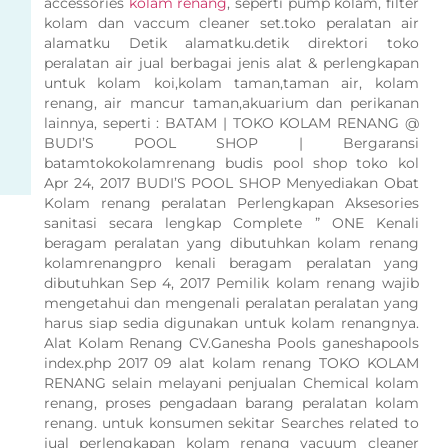
accessories
kolam renang
, seperti pump kolam, filter
kolam dan vaccum cleaner set.toko peralatan air
alamatku Detik alamatku.detik direktori toko
peralatan air jual berbagai jenis alat & perlengkapan
untuk kolam koi,kolam taman,taman air, kolam
renang, air mancur taman,akuarium dan perikanan
lainnya, seperti : BATAM | TOKO KOLAM RENANG @
BUDI’S POOL SHOP | Bergaransi
batamtokokolamrenang budis pool shop toko kol
Apr 24, 2017 BUDI’S POOL SHOP Menyediakan Obat
Kolam renang peralatan Perlengkapan Aksesories
sanitasi secara lengkap Complete ” ONE Kenali
beragam peralatan yang dibutuhkan kolam renang
kolamrenangpro kenali beragam peralatan yang
dibutuhkan Sep 4, 2017 Pemilik kolam renang wajib
mengetahui dan mengenali peralatan peralatan yang
harus siap sedia digunakan untuk kolam renangnya.
Alat Kolam Renang CV.Ganesha Pools ganeshapools
index.php 2017 09 alat kolam renang TOKO KOLAM
RENANG selain melayani penjualan Chemical kolam
renang, proses pengadaan barang peralatan kolam
renang. untuk konsumen sekitar Searches related to
jual perlengkapan kolam renang vacuum cleaner