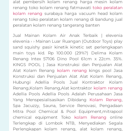
alat pembersih kolam renang harga mesin kolam
renang toko kolam renang fatmawati
toko peralatan
kolam renang
surabaya harga vacuum head kolam
renang toko peralatan kolam renang di bandung jual
peralatan kolam renang tangerang banten
Jual Mainan Kolam Air Anak Terbaik | elevenia
elevenia › › Mainan Luar Ruangan (Outdoor Toys) play
sand squishy pasir kinetik kinetic set perlengkapan
main toys kid. Rp 100.000 (29%?) Delima Kolam
Renang Intex 57106 Dino Pool 61cm x 22cm. 35%.
KINGS POOL | Jasa Konstruksi dan Penjualan Alat
Alat Kolam Renang
kolam renang
kings pool Jasa
Konstruksi dan Penjualan Alat Alat Kolam Renang,
Hubungi Adellia Pools Jual Kontraktor Kolam
Renang,Kolam Renang,Alat kontraktor
kolam renang
Adellia Pools Adellia Pools Adalah Perusahaan Jasa
Yang Menspesialisasikan Dibidang
Kolam Renang
,
Spa Jacuzzy, Sauna, Service Renovasi, Pengadaan
Mitra Pool Chemical & Pool Equipment,mitrapool
chemical equipment Toko
kolam Renang
online
Terlengkap di Lombok NTB, Menyediakan Segala
Perlengkapan kolam renang, alat kolam renang,