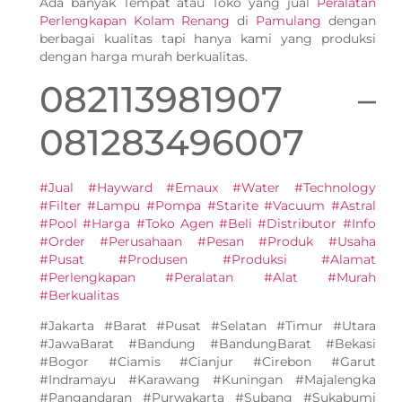
Ada banyak Tempat atau Toko yang jual
Peralatan
Perlengkapan Kolam Renang
di
Pamulang
dengan
berbagai kualitas tapi hanya kami yang produksi
dengan harga murah berkualitas.
082113981907 –
081283496007
#Jual #Hayward #Emaux #Water #Technology
#Filter #Lampu #Pompa #Starite #Vacuum #Astral
#Pool #Harga #Toko Agen #Beli #Distributor #Info
#Order #Perusahaan #Pesan #Produk #Usaha
#Pusat #Produsen #Produksi #Alamat
#Perlengkapan #Peralatan #Alat #Murah
#Berkualitas
#Jakarta #Barat #Pusat #Selatan #Timur #Utara
#JawaBarat #Bandung #BandungBarat #Bekasi
#Bogor #Ciamis #Cianjur #Cirebon #Garut
#Indramayu #Karawang #Kuningan #Majalengka
#Pangandaran #Purwakarta #Subang #Sukabumi