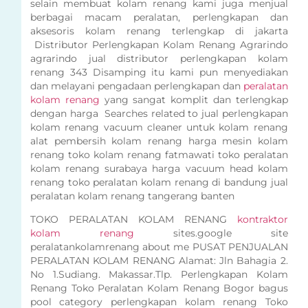
selain membuat kolam renang kami juga menjual
berbagai macam peralatan, perlengkapan dan
aksesoris kolam renang terlengkap di jakarta
Distributor Perlengkapan Kolam Renang Agrarindo
agrarindo jual distributor perlengkapan kolam
renang 343 Disamping itu kami pun menyediakan
dan melayani pengadaan perlengkapan dan
peralatan
kolam renang
yang sangat komplit dan terlengkap
dengan harga Searches related to jual perlengkapan
kolam renang vacuum cleaner untuk kolam renang
alat pembersih kolam renang harga mesin kolam
renang toko kolam renang fatmawati toko peralatan
kolam renang surabaya harga vacuum head kolam
renang toko peralatan kolam renang di bandung jual
peralatan kolam renang tangerang banten
TOKO PERALATAN KOLAM RENANG
kontraktor
kolam renang
sites.google site
peralatankolamrenang about me PUSAT PENJUALAN
PERALATAN KOLAM RENANG Alamat: Jln Bahagia 2.
No 1.Sudiang. Makassar.Tlp. Perlengkapan Kolam
Renang Toko Peralatan Kolam Renang Bogor bagus
pool category perlengkapan kolam renang Toko