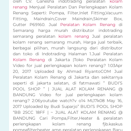
oleh CV. Ganesha indotrading peralatan
kolam
renang
Menjual Peralatan Dan Perlengkapan Kolam
Renang Seperti: Pompa, Filter,Inlet Fitting,Vacuum
Fitting, Maindrain,Cover Maindrain,Skimer Box,
Gutter P69160. Jual
Peralatan Kolam Renang
di
Semarang harga murah distributor indotrading
semarang peralatan
kolam renang
Jual peralatan
kolam renang semarang murah, Harga jual terbaik,
berbagai pilihan, murah langsung dari distributor
dan toko di Indotrading Halaman 1.Jual Peralatan
Kolam Renang
di Jakarta |Toko Peralatan Kolam
Video for jual perlengkapan kolam renang? 1:03Apr
20, 2017 Uploaded by Ahmad RiyantoCOM Jual
Peralatan Kolam Renang di Jakarta dan sekitarnya
seperti di jakarta selatan, di fatmawati ” BUDI’S
POOL SHOP ” | JUAL ALAT KOLAM RENANG @
BANDUNG Video for jual perlengkapan kolam
renang? 2:06youtube watch?v o14 ML17k08 May 16,
2017 Uploaded by Budi Suparjo” BUDI’S POOL SHOP
“BB 25CC 18FF | ~ JUAL ALAT KOLAM RENANG @
BANDUNG Cari Pompa,Filter,Heater & peralatan
perlengkapan kolam renang fjb.kaskus
pompafilterheater amp peralatan perlengkapan Baru