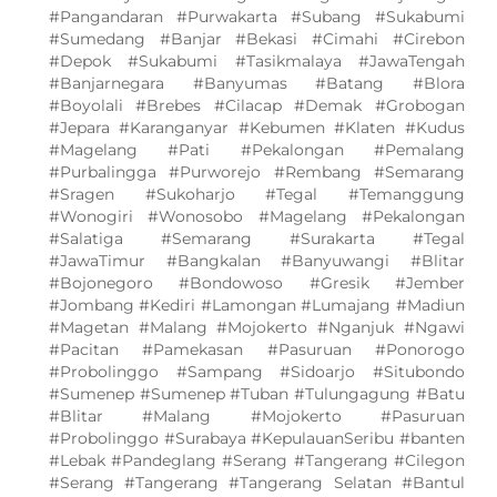
#Pangandaran #Purwakarta #Subang #Sukabumi
#Sumedang #Banjar #Bekasi #Cimahi #Cirebon
#Depok #Sukabumi #Tasikmalaya #JawaTengah
#Banjarnegara #Banyumas #Batang #Blora
#Boyolali #Brebes #Cilacap #Demak #Grobogan
#Jepara #Karanganyar #Kebumen #Klaten #Kudus
#Magelang #Pati #Pekalongan #Pemalang
#Purbalingga #Purworejo #Rembang #Semarang
#Sragen #Sukoharjo #Tegal #Temanggung
#Wonogiri #Wonosobo #Magelang #Pekalongan
#Salatiga #Semarang #Surakarta #Tegal
#JawaTimur #Bangkalan #Banyuwangi #Blitar
#Bojonegoro #Bondowoso #Gresik #Jember
#Jombang #Kediri #Lamongan #Lumajang #Madiun
#Magetan #Malang #Mojokerto #Nganjuk #Ngawi
#Pacitan #Pamekasan #Pasuruan #Ponorogo
#Probolinggo #Sampang #Sidoarjo #Situbondo
#Sumenep #Sumenep #Tuban #Tulungagung #Batu
#Blitar #Malang #Mojokerto #Pasuruan
#Probolinggo #Surabaya #KepulauanSeribu #banten
#Lebak #Pandeglang #Serang #Tangerang #Cilegon
#Serang #Tangerang #Tangerang Selatan #Bantul