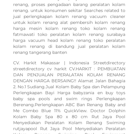
renang, proses pengadaan barang peralatan kolam
renang. untuk konsumen sekitar Searches related to
jual perlengkapan kolam renang vacuum cleaner
untuk kolam renang alat pembersih kolam renang
harga mesin kolam renang toko kolam renang
fatmawati toko peralatan kolam renang surabaya
harga vacuum head kolam renang toko peralatan
kolam renang di bandung jual peralatan kolam
renang tangerang banten
CV. Harkit Makassar | Indonesia Streetdirectory
streetdirectory cv harkit CV.HARKIT : PEMBUATAN
DAN PENJUALAN PERALATAN KOLAM RENANG
DENGAN HARGA BERSAING!! Alamat Jalan Bahagia
2. No.1 Sudiang.Jual Kolam Baby Spa dan Pelampung
Perlengkapan Bayi Harga babyzania en buy toys
baby spa pools and swim rings Perlengkapan
Berenang.Perlengkapan ABC Ban Renang Baby and
Me Combo Blue 11% QuickView. Doctor Dolphin
Kolam Baby Spa 80 x 80 cm Rut Jaya Pool
Menyediakan Peralatan Kolam Renang Swiming
rutjayapool Rut Jaya Pool Menyediakan Peralatan