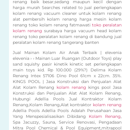
renang baik besar,sedang maupun kecil dengan
harga murah Searches related to jual perlengkapan
kolam renang vacuum cleaner untuk kolam renang
alat pembersih kolam renang harga mesin kolam
renang toko kolam renang fatmawati
toko peralatan
kolam renang
surabaya harga vacuum head kolam
renang toko peralatan kolam renang di bandung jual
peralatan kolam renang tangerang banten
Jual Mainan Kolam Air Anak Terbaik | elevenia
elevenia › › Mainan Luar Ruangan (Outdoor Toys) play
sand squishy pasir kinetik kinetic set perlengkapan
main toys kid. Rp 100.000 (29%?) Delima Kolam
Renang Intex 57106 Dino Pool 61cm x 22cm. 35%.
KINGS POOL | Jasa Konstruksi dan Penjualan Alat
Alat Kolam Renang
kolam renang
kings pool Jasa
Konstruksi dan Penjualan Alat Alat Kolam Renang,
Hubungi Adellia Pools Jual Kontraktor Kolam
Renang,Kolam Renang,Alat kontraktor
kolam renang
Adellia Pools Adellia Pools Adalah Perusahaan Jasa
Yang Menspesialisasikan Dibidang
Kolam Renang
,
Spa Jacuzzy, Sauna, Service Renovasi, Pengadaan
Mitra Pool Chemical & Pool Equipment,mitrapool