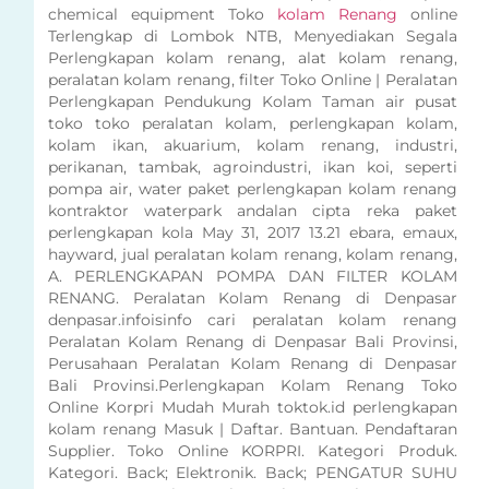
chemical equipment Toko
kolam Renang
online
Terlengkap di Lombok NTB, Menyediakan Segala
Perlengkapan kolam renang, alat kolam renang,
peralatan kolam renang, filter Toko Online | Peralatan
Perlengkapan Pendukung Kolam Taman air pusat
toko toko peralatan kolam, perlengkapan kolam,
kolam ikan, akuarium, kolam renang, industri,
perikanan, tambak, agroindustri, ikan koi, seperti
pompa air, water paket perlengkapan kolam renang
kontraktor waterpark andalan cipta reka paket
perlengkapan kola May 31, 2017 13.21 ebara, emaux,
hayward, jual peralatan kolam renang, kolam renang,
A. PERLENGKAPAN POMPA DAN FILTER KOLAM
RENANG. Peralatan Kolam Renang di Denpasar
denpasar.infoisinfo cari peralatan kolam renang
Peralatan Kolam Renang di Denpasar Bali Provinsi,
Perusahaan Peralatan Kolam Renang di Denpasar
Bali Provinsi.Perlengkapan Kolam Renang Toko
Online Korpri Mudah Murah toktok.id perlengkapan
kolam renang Masuk | Daftar. Bantuan. Pendaftaran
Supplier. Toko Online KORPRI. Kategori Produk.
Kategori. Back; Elektronik. Back; PENGATUR SUHU