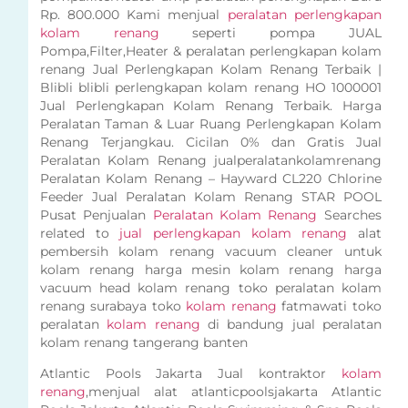
Rp. 800.000 Kami menjual
peralatan perlengkapan
kolam renang
seperti pompa JUAL
Pompa,Filter,Heater & peralatan perlengkapan kolam
renang Jual Perlengkapan Kolam Renang Terbaik |
Blibli blibli perlengkapan kolam renang HO 1000001
Jual Perlengkapan Kolam Renang Terbaik. Harga
Peralatan Taman & Luar Ruang Perlengkapan Kolam
Renang Terjangkau. Cicilan 0% dan Gratis Jual
Peralatan Kolam Renang jualperalatankolamrenang
Peralatan Kolam Renang – Hayward CL220 Chlorine
Feeder Jual Peralatan Kolam Renang STAR POOL
Pusat Penjualan
Peralatan Kolam Renang
Searches
related to
jual perlengkapan kolam renang
alat
pembersih kolam renang vacuum cleaner untuk
kolam renang harga mesin kolam renang harga
vacuum head kolam renang toko peralatan kolam
renang surabaya toko
kolam renang
fatmawati toko
peralatan
kolam renang
di bandung jual peralatan
kolam renang tangerang banten
Atlantic Pools Jakarta Jual kontraktor
kolam
renang
,menjual alat atlanticpoolsjakarta Atlantic