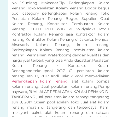
No 1.Sudiang. Makassar.Tlp. Perlengkapan Kolam
Renang Toko Peralatan Kolam Renang Bogor bagus
pool category perlengkapan kolam renang Toko
Peralatan Kolam Renang Bogor, Supplier Obat
Kolam Renang, Kontraktor Pembuatan Kolam
Renang,. 08.00 17.00 WIB PT Widyaloka Pools
Kontraktor Kolam Renang jasa kontraktor kolam
renang Kontraktor Kolam Renang di Jakarta, Menjual
Aksesoris Kolam Renang, kolam renang,
Perlengkapan Kolam Renang, pembuatan kolam
renang, Permainan Waterboom) dengan kualitas dan
harga jual terbaik yang bisa Anda dapatkan.Peralatan
Kolam Renang ~ Kontraktor Kolam
Renanganditeknikpool 2017 01 peralatan kolam
renang Jan 13, 2017 Andi Teknik Pool menyediakan
Perlengkapan kolam renang
, alat kolam pompa
kolam renang, Jual peralatan kolam renang,Pump
hayward, JUAL ALAT PERALATAN KOLAM RENANG DI
TANGERANG jual peralatan kolam renang tangerang
Jun 8, 2017 Ocean pool adalah Toko Jual alat kolam
renang murah di tangerang dan terpercaya. Kami
melayani paket alat kolam renang dan satuan.