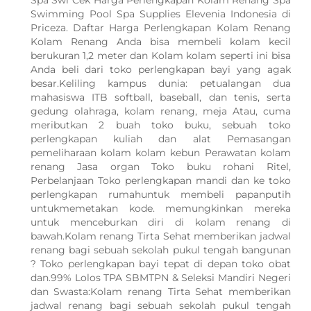
Spa Swi Cek Harga Perlengkapan Kolam Renang Spa
Swimming Pool Spa Supplies Elevenia Indonesia di
Priceza. Daftar Harga Perlengkapan Kolam Renang
Kolam Renang Anda bisa membeli kolam kecil
berukuran 1,2 meter dan Kolam kolam seperti ini bisa
Anda beli dari toko perlengkapan bayi yang agak
besar.Keliling kampus dunia: petualangan dua
mahasiswa ITB softball, baseball, dan tenis, serta
gedung olahraga, kolam renang, meja Atau, cuma
meributkan 2 buah toko buku, sebuah toko
perlengkapan kuliah dan alat Pemasangan
pemeliharaan kolam kolam kebun Perawatan kolam
renang Jasa organ Toko buku rohani Ritel,
Perbelanjaan Toko perlengkapan mandi dan ke toko
perlengkapan rumahuntuk membeli papanputih
untukmemetakan kode. memungkinkan mereka
untuk menceburkan diri di kolam renang di
bawah.Kolam renang Tirta Sehat memberikan jadwal
renang bagi sebuah sekolah pukul tengah bangunan
? Toko perlengkapan bayi tepat di depan toko obat
dan.99% Lolos TPA SBMTPN & Seleksi Mandiri Negeri
dan Swasta:Kolam renang Tirta Sehat memberikan
jadwal renang bagi sebuah sekolah pukul tengah