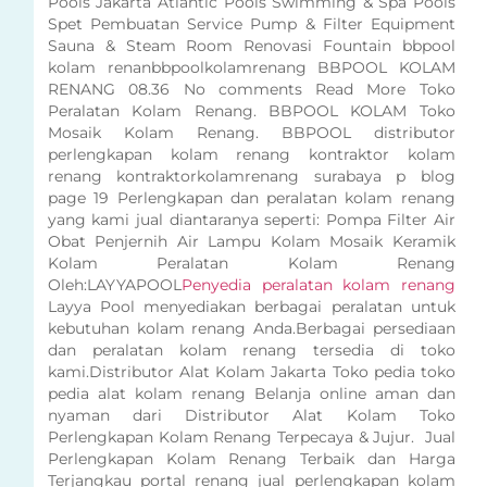
Pools Jakarta Atlantic Pools Swimming & Spa Pools
Spet Pembuatan Service Pump & Filter Equipment
Sauna & Steam Room Renovasi Fountain bbpool
kolam renanbbpoolkolamrenang BBPOOL KOLAM
RENANG 08.36 No comments Read More Toko
Peralatan Kolam Renang. BBPOOL KOLAM Toko
Mosaik Kolam Renang. BBPOOL distributor
perlengkapan kolam renang kontraktor kolam
renang kontraktorkolamrenang surabaya p blog
page 19 Perlengkapan dan peralatan kolam renang
yang kami jual diantaranya seperti: Pompa Filter Air
Obat Penjernih Air Lampu Kolam Mosaik Keramik
Kolam Peralatan Kolam Renang
Oleh:LAYYAPOOL
Penyedia peralatan kolam renang
Layya Pool menyediakan berbagai peralatan untuk
kebutuhan kolam renang Anda.Berbagai persediaan
dan peralatan kolam renang tersedia di toko
kami.Distributor Alat Kolam Jakarta Toko pedia toko
pedia alat kolam renang Belanja online aman dan
nyaman dari Distributor Alat Kolam Toko
Perlengkapan Kolam Renang Terpecaya & Jujur. Jual
Perlengkapan Kolam Renang Terbaik dan Harga
Terjangkau portal renang jual perlengkapan kolam