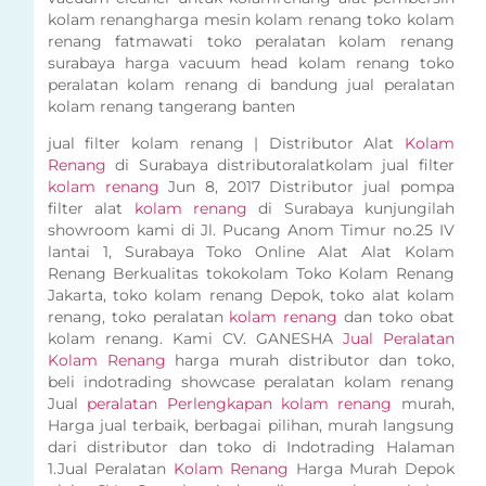
kolam renangharga mesin kolam renang toko kolam
renang fatmawati toko peralatan kolam renang
surabaya harga vacuum head kolam renang toko
peralatan kolam renang di bandung jual peralatan
kolam renang tangerang banten
jual filter kolam renang | Distributor Alat
Kolam
Renang
di Surabaya distributoralatkolam jual filter
kolam renang
Jun 8, 2017 Distributor jual pompa
filter alat
kolam renang
di Surabaya kunjungilah
showroom kami di Jl. Pucang Anom Timur no.25 IV
lantai 1, Surabaya Toko Online Alat Alat Kolam
Renang Berkualitas tokokolam Toko Kolam Renang
Jakarta, toko kolam renang Depok, toko alat kolam
renang, toko peralatan
kolam renang
dan toko obat
kolam renang. Kami CV. GANESHA
Jual Peralatan
Kolam Renang
harga murah distributor dan toko,
beli indotrading showcase peralatan kolam renang
Jual
peralatan Perlengkapan kolam renang
murah,
Harga jual terbaik, berbagai pilihan, murah langsung
dari distributor dan toko di Indotrading Halaman
1.Jual Peralatan
Kolam Renang
Harga Murah Depok