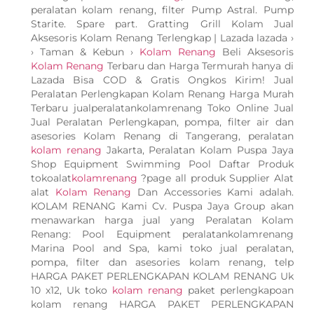
peralatan kolam renang, filter Pump Astral. Pump
Starite. Spare part. Gratting Grill Kolam Jual
Aksesoris Kolam Renang Terlengkap | Lazada lazada ›
› Taman & Kebun ›
Kolam Renang
Beli Aksesoris
Kolam Renang
Terbaru dan Harga Termurah hanya di
Lazada Bisa COD & Gratis Ongkos Kirim! Jual
Peralatan Perlengkapan Kolam Renang Harga Murah
Terbaru jualperalatankolamrenang Toko Online Jual
Jual Peralatan Perlengkapan, pompa, filter air dan
asesories Kolam Renang di Tangerang, peralatan
kolam renang
Jakarta, Peralatan Kolam Puspa Jaya
Shop Equipment Swimming Pool Daftar Produk
tokoalat
kolamrenang
?page all produk Supplier Alat
alat
Kolam Renang
Dan Accessories Kami adalah.
KOLAM RENANG Kami Cv. Puspa Jaya Group akan
menawarkan harga jual yang Peralatan Kolam
Renang: Pool Equipment peralatankolamrenang
Marina Pool and Spa, kami toko jual peralatan,
pompa, filter dan asesories kolam renang, telp
HARGA PAKET PERLENGKAPAN KOLAM RENANG Uk
10 x12, Uk toko
kolam renang
paket perlengkapoan
kolam renang HARGA PAKET PERLENGKAPAN