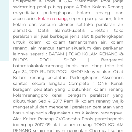
Equipment & Tools JOGJA Swimming Pool jogja
swimming pool p blog page 4 Toko Kolam Renang
meyediakan perlengkapan kolam renang dan
accessories
kolam renang
, seperti pump kolam, filter
kolam dan vaccum cleaner set.toko peralatan air
alamatku Detik alamatku.detik direktori toko
peralatan air jual berbagai jenis alat & perlengkapan
untuk kolam koi,kolam taman,taman air, kolam
renang, air mancur taman,akuarium dan perikanan
lainnya, seperti : BATAM | TOKO KOLAM RENANG @
BUDI’S POOL SHOP | Bergaransi
batamtokokolamrenang budis pool shop toko kol
Apr 24, 2017 BUDI’S POOL SHOP Menyediakan Obat
Kolam renang peralatan Perlengkapan Aksesories
sanitasi secara lengkap Complete ” ONE Kenali
beragam peralatan yang dibutuhkan kolam renang
kolamrenangpro kenali beragam peralatan yang
dibutuhkan Sep 4, 2017 Pemilik kolam renang wajib
mengetahui dan mengenali peralatan peralatan yang
harus siap sedia digunakan untuk kolam renangnya.
Alat Kolam Renang CV.Ganesha Pools ganeshapools
index.php 2017 09 alat kolam renang TOKO KOLAM
RENANG selain melayani penjualan Chemical kolam