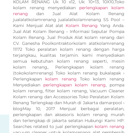
KOLAM RENANG Uk 10 x12, Uk: 10×13, 10X10,Toko
kolam renang menyediakan
perlengkapan kolam
renang
dan Jual Alat Kolam Renang
jualalatkolamrenang jualalatkolamrenang SS Pool –
Kami Menjual Alat alat
Kolam Renang
Yang Anda.
Jual Alat Kolam Renang – Informasi Seputar Pompa
Kolam Renang. Jual Produk Alat kolam renang dari
CV. Ganesha Poolkontraktorkolam alatkolamrenang
11172 Toko peralatan kolam renang dengan harga
terjangkau, kualitas terjamin. kami menyediakan
semua kebutuhan kolam renang seperti, mesin
kolam renang,. Perlengkapan kolam renang
(tokokolamrenang) Toko kolam renang bukalapak ›
Perlengkapan
kolam renang
Toko kolam renang
Menyediakan
perlengkapan kolam renang
, pompa
kolam renang, filter kolam renang, Vacuum Cleaner
Kolam renang dan Accessories Toko Peralatan Kolam
Renang Terlengkap dan Murah di Jakarta damarpool ›
blogMay 10, 2017 Menjual berbagai peralatan,
perlengkapan dan aksesoris kolam renang murah
dan terlengkap di jakarta selatan Hubungi Kami HP:
Searches related to jual perlengkapan
kolam renang
vacuum cleaner untuk kolamrenang alat pembersih