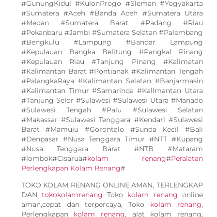
#GunungKidul #KulonProgo #Sleman #Yogyakarta
#Sumatera #Aceh #Banda Aceh #Sumatera Utara
#Medan #Sumatera Barat #Padang #Riau
#Pekanbaru #Jambi #Sumatera Selatan #Palembang
#Bengkulu #Lampung #Bandar Lampung
#Kepulauan Bangka Belitung #Pangkal Pinang
#Kepulauan Riau #Tanjung Pinang #Kalimatan
#Kalimantan Barat #Pontianak #Kalimantan Tengah
#PalangkaRaya #Kalimantan Selatan #Banjarmasin
#Kalimantan Timur #Samarinda #Kalimantan Utara
#Tanjung Selor #Sulawesi #Sulawesi Utara #Manado
#Sulawesi Tengah #Palu #Sulawesi Selatan
#Makassar #Sulawesi Tenggara #Kendari #Sulawesi
Barat #Mamuju #Gorontalo #Sunda Kecil #Bali
#Denpasar #Nusa Tenggara Timur #NTT #Kupang
#Nusa Tenggara Barat #NTB #Mataram
#lombok#Cisarua#
kolam renang
#
Peralatan
Perlengkapan Kolam Renang
#
TOKO KOLAM RENANG ONLINE AMAN, TERLENGKAP
DAN
tokokolamrenang
Toko
kolam renang
online
aman,cepat dan terpercaya, Toko
kolam renang
,
Perlengkapan
kolam renang
, alat kolam renang,