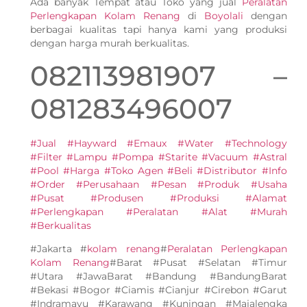
Ada banyak Tempat atau Toko yang jual
Peralatan
Perlengkapan Kolam Renang
di
Boyolali
dengan
berbagai kualitas tapi hanya kami yang produksi
dengan harga murah berkualitas.
082113981907 –
081283496007
#Jual #Hayward #Emaux #Water #Technology
#Filter #Lampu #Pompa #Starite #Vacuum #Astral
#Pool #Harga #Toko Agen #Beli #Distributor #Info
#Order #Perusahaan #Pesan #Produk #Usaha
#Pusat #Produsen #Produksi #Alamat
#Perlengkapan #Peralatan #Alat #Murah
#Berkualitas
#Jakarta #
kolam renang
#
Peralatan Perlengkapan
Kolam Renang
#Barat #Pusat #Selatan #Timur
#Utara #JawaBarat #Bandung #BandungBarat
#Bekasi #Bogor #Ciamis #Cianjur #Cirebon #Garut
#Indramayu #Karawang #Kuningan #Majalengka