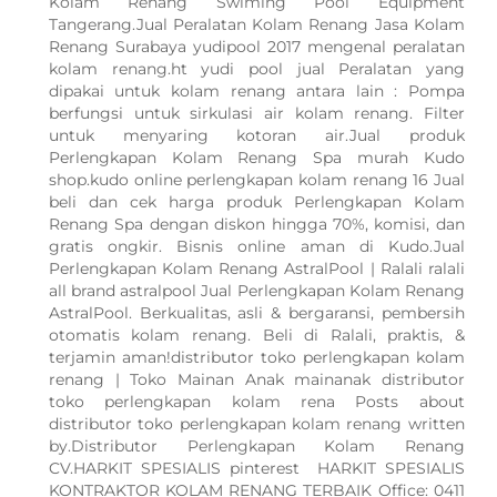
Kolam Renang Swiming Pool Equipment
Tangerang.Jual Peralatan Kolam Renang Jasa Kolam
Renang Surabaya yudipool 2017 mengenal peralatan
kolam renang.ht yudi pool jual Peralatan yang
dipakai untuk kolam renang antara lain : Pompa
berfungsi untuk sirkulasi air kolam renang. Filter
untuk menyaring kotoran air.Jual produk
Perlengkapan Kolam Renang Spa murah Kudo
shop.kudo online perlengkapan kolam renang 16 Jual
beli dan cek harga produk Perlengkapan Kolam
Renang Spa dengan diskon hingga 70%, komisi, dan
gratis ongkir. Bisnis online aman di Kudo.Jual
Perlengkapan Kolam Renang AstralPool | Ralali ralali
all brand astralpool Jual Perlengkapan Kolam Renang
AstralPool. Berkualitas, asli & bergaransi, pembersih
otomatis kolam renang. Beli di Ralali, praktis, &
terjamin aman!distributor toko perlengkapan kolam
renang | Toko Mainan Anak mainanak distributor
toko perlengkapan kolam rena Posts about
distributor toko perlengkapan kolam renang written
by.Distributor Perlengkapan Kolam Renang
CV.HARKIT SPESIALIS pinterest HARKIT SPESIALIS
KONTRAKTOR KOLAM RENANG TERBAIK Office: 0411