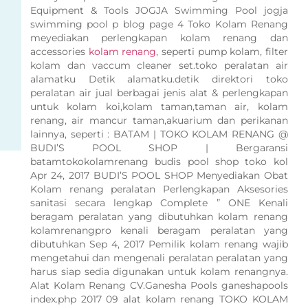
Equipment & Tools JOGJA Swimming Pool jogja
swimming pool p blog page 4 Toko Kolam Renang
meyediakan perlengkapan kolam renang dan
accessories
kolam renang
, seperti pump kolam, filter
kolam dan vaccum cleaner set.toko peralatan air
alamatku Detik alamatku.detik direktori toko
peralatan air jual berbagai jenis alat & perlengkapan
untuk kolam koi,kolam taman,taman air, kolam
renang, air mancur taman,akuarium dan perikanan
lainnya, seperti : BATAM | TOKO KOLAM RENANG @
BUDI’S POOL SHOP | Bergaransi
batamtokokolamrenang budis pool shop toko kol
Apr 24, 2017 BUDI’S POOL SHOP Menyediakan Obat
Kolam renang peralatan Perlengkapan Aksesories
sanitasi secara lengkap Complete ” ONE Kenali
beragam peralatan yang dibutuhkan kolam renang
kolamrenangpro kenali beragam peralatan yang
dibutuhkan Sep 4, 2017 Pemilik kolam renang wajib
mengetahui dan mengenali peralatan peralatan yang
harus siap sedia digunakan untuk kolam renangnya.
Alat Kolam Renang CV.Ganesha Pools ganeshapools
index.php 2017 09 alat kolam renang TOKO KOLAM