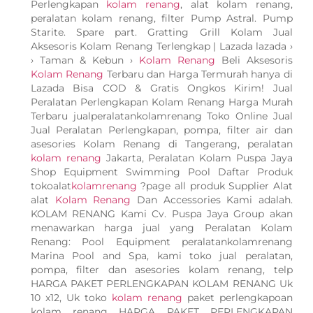
Perlengkapan
kolam renang
, alat kolam renang,
peralatan kolam renang, filter Pump Astral. Pump
Starite. Spare part. Gratting Grill Kolam Jual
Aksesoris Kolam Renang Terlengkap | Lazada lazada ›
› Taman & Kebun ›
Kolam Renang
Beli Aksesoris
Kolam Renang
Terbaru dan Harga Termurah hanya di
Lazada Bisa COD & Gratis Ongkos Kirim! Jual
Peralatan Perlengkapan Kolam Renang Harga Murah
Terbaru jualperalatankolamrenang Toko Online Jual
Jual Peralatan Perlengkapan, pompa, filter air dan
asesories Kolam Renang di Tangerang, peralatan
kolam renang
Jakarta, Peralatan Kolam Puspa Jaya
Shop Equipment Swimming Pool Daftar Produk
tokoalat
kolamrenang
?page all produk Supplier Alat
alat
Kolam Renang
Dan Accessories Kami adalah.
KOLAM RENANG Kami Cv. Puspa Jaya Group akan
menawarkan harga jual yang Peralatan Kolam
Renang: Pool Equipment peralatankolamrenang
Marina Pool and Spa, kami toko jual peralatan,
pompa, filter dan asesories kolam renang, telp
HARGA PAKET PERLENGKAPAN KOLAM RENANG Uk
10 x12, Uk toko
kolam renang
paket perlengkapoan
kolam renang HARGA PAKET PERLENGKAPAN