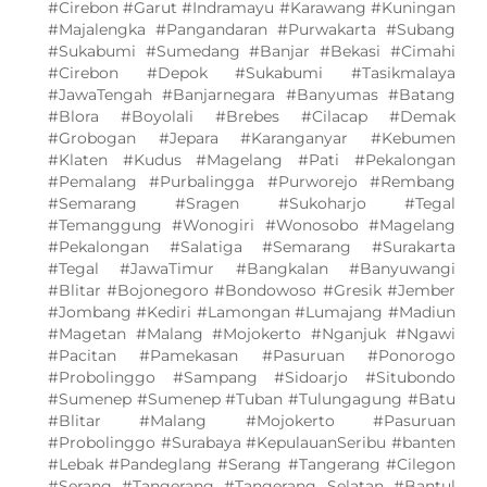
#Cirebon #Garut #Indramayu #Karawang #Kuningan
#Majalengka #Pangandaran #Purwakarta #Subang
#Sukabumi #Sumedang #Banjar #Bekasi #Cimahi
#Cirebon #Depok #Sukabumi #Tasikmalaya
#JawaTengah #Banjarnegara #Banyumas #Batang
#Blora #Boyolali #Brebes #Cilacap #Demak
#Grobogan #Jepara #Karanganyar #Kebumen
#Klaten #Kudus #Magelang #Pati #Pekalongan
#Pemalang #Purbalingga #Purworejo #Rembang
#Semarang #Sragen #Sukoharjo #Tegal
#Temanggung #Wonogiri #Wonosobo #Magelang
#Pekalongan #Salatiga #Semarang #Surakarta
#Tegal #JawaTimur #Bangkalan #Banyuwangi
#Blitar #Bojonegoro #Bondowoso #Gresik #Jember
#Jombang #Kediri #Lamongan #Lumajang #Madiun
#Magetan #Malang #Mojokerto #Nganjuk #Ngawi
#Pacitan #Pamekasan #Pasuruan #Ponorogo
#Probolinggo #Sampang #Sidoarjo #Situbondo
#Sumenep #Sumenep #Tuban #Tulungagung #Batu
#Blitar #Malang #Mojokerto #Pasuruan
#Probolinggo #Surabaya #KepulauanSeribu #banten
#Lebak #Pandeglang #Serang #Tangerang #Cilegon
#Serang #Tangerang #Tangerang Selatan #Bantul