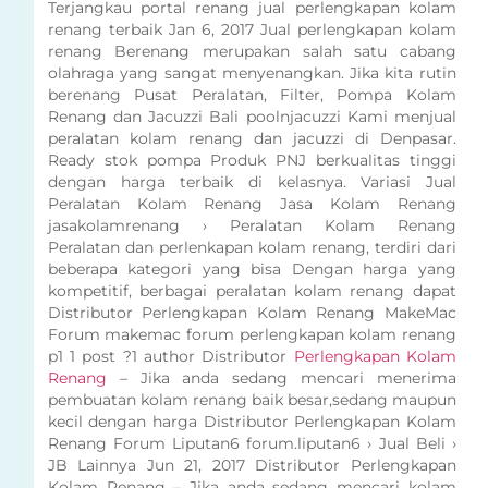
Terjangkau portal renang jual perlengkapan kolam
renang terbaik Jan 6, 2017 Jual perlengkapan kolam
renang Berenang merupakan salah satu cabang
olahraga yang sangat menyenangkan. Jika kita rutin
berenang Pusat Peralatan, Filter, Pompa Kolam
Renang dan Jacuzzi Bali poolnjacuzzi Kami menjual
peralatan kolam renang dan jacuzzi di Denpasar.
Ready stok pompa Produk PNJ berkualitas tinggi
dengan harga terbaik di kelasnya. Variasi Jual
Peralatan Kolam Renang Jasa Kolam Renang
jasakolamrenang › Peralatan Kolam Renang
Peralatan dan perlenkapan kolam renang, terdiri dari
beberapa kategori yang bisa Dengan harga yang
kompetitif, berbagai peralatan kolam renang dapat
Distributor Perlengkapan Kolam Renang MakeMac
Forum makemac forum perlengkapan kolam renang
p1 1 post ?1 author Distributor
Perlengkapan Kolam
Renang
– Jika anda sedang mencari menerima
pembuatan kolam renang baik besar,sedang maupun
kecil dengan harga Distributor Perlengkapan Kolam
Renang Forum Liputan6 forum.liputan6 › Jual Beli ›
JB Lainnya Jun 21, 2017 Distributor Perlengkapan
Kolam Renang – Jika anda sedang mencari kolam