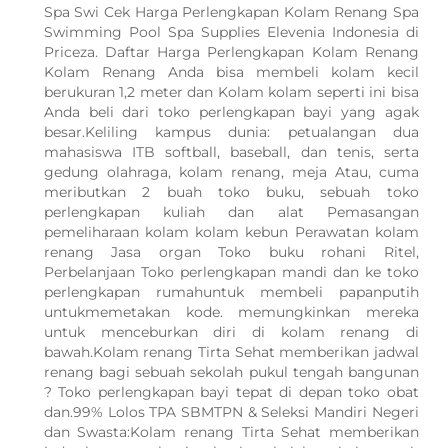
Spa Swi Cek Harga Perlengkapan Kolam Renang Spa
Swimming Pool Spa Supplies Elevenia Indonesia di
Priceza. Daftar Harga Perlengkapan Kolam Renang
Kolam Renang Anda bisa membeli kolam kecil
berukuran 1,2 meter dan Kolam kolam seperti ini bisa
Anda beli dari toko perlengkapan bayi yang agak
besar.Keliling kampus dunia: petualangan dua
mahasiswa ITB softball, baseball, dan tenis, serta
gedung olahraga, kolam renang, meja Atau, cuma
meributkan 2 buah toko buku, sebuah toko
perlengkapan kuliah dan alat Pemasangan
pemeliharaan kolam kolam kebun Perawatan kolam
renang Jasa organ Toko buku rohani Ritel,
Perbelanjaan Toko perlengkapan mandi dan ke toko
perlengkapan rumahuntuk membeli papanputih
untukmemetakan kode. memungkinkan mereka
untuk menceburkan diri di kolam renang di
bawah.Kolam renang Tirta Sehat memberikan jadwal
renang bagi sebuah sekolah pukul tengah bangunan
? Toko perlengkapan bayi tepat di depan toko obat
dan.99% Lolos TPA SBMTPN & Seleksi Mandiri Negeri
WhatsApp Kami
dan Swasta:Kolam renang Tirta Sehat memberikan