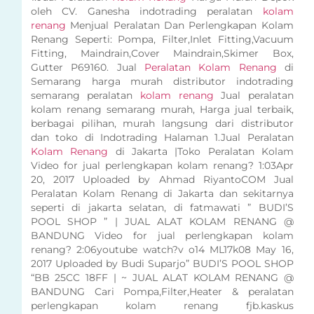
oleh CV. Ganesha indotrading peralatan
kolam
renang
Menjual Peralatan Dan Perlengkapan Kolam
Renang Seperti: Pompa, Filter,Inlet Fitting,Vacuum
Fitting, Maindrain,Cover Maindrain,Skimer Box,
Gutter P69160. Jual
Peralatan Kolam Renang
di
Semarang harga murah distributor indotrading
semarang peralatan
kolam renang
Jual peralatan
kolam renang semarang murah, Harga jual terbaik,
berbagai pilihan, murah langsung dari distributor
dan toko di Indotrading Halaman 1.Jual Peralatan
Kolam Renang
di Jakarta |Toko Peralatan Kolam
Video for jual perlengkapan kolam renang? 1:03Apr
20, 2017 Uploaded by Ahmad RiyantoCOM Jual
Peralatan Kolam Renang di Jakarta dan sekitarnya
seperti di jakarta selatan, di fatmawati ” BUDI’S
POOL SHOP ” | JUAL ALAT KOLAM RENANG @
BANDUNG Video for jual perlengkapan kolam
renang? 2:06youtube watch?v o14 ML17k08 May 16,
2017 Uploaded by Budi Suparjo” BUDI’S POOL SHOP
“BB 25CC 18FF | ~ JUAL ALAT KOLAM RENANG @
BANDUNG Cari Pompa,Filter,Heater & peralatan
perlengkapan kolam renang fjb.kaskus