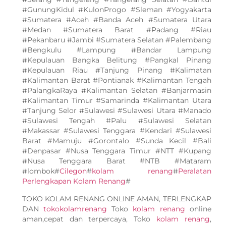
#GunungKidul #KulonProgo #Sleman #Yogyakarta
#Sumatera #Aceh #Banda Aceh #Sumatera Utara
#Medan #Sumatera Barat #Padang #Riau
#Pekanbaru #Jambi #Sumatera Selatan #Palembang
#Bengkulu #Lampung #Bandar Lampung
#Kepulauan Bangka Belitung #Pangkal Pinang
#Kepulauan Riau #Tanjung Pinang #Kalimatan
#Kalimantan Barat #Pontianak #Kalimantan Tengah
#PalangkaRaya #Kalimantan Selatan #Banjarmasin
#Kalimantan Timur #Samarinda #Kalimantan Utara
#Tanjung Selor #Sulawesi #Sulawesi Utara #Manado
#Sulawesi Tengah #Palu #Sulawesi Selatan
#Makassar #Sulawesi Tenggara #Kendari #Sulawesi
Barat #Mamuju #Gorontalo #Sunda Kecil #Bali
#Denpasar #Nusa Tenggara Timur #NTT #Kupang
#Nusa Tenggara Barat #NTB #Mataram
#lombok#
Cilegon
#
kolam renang
#
Peralatan
Perlengkapan Kolam Renang
#
TOKO KOLAM RENANG ONLINE AMAN, TERLENGKAP
DAN
tokokolamrenang
Toko
kolam renang
online
aman,cepat dan terpercaya, Toko
kolam renang
,