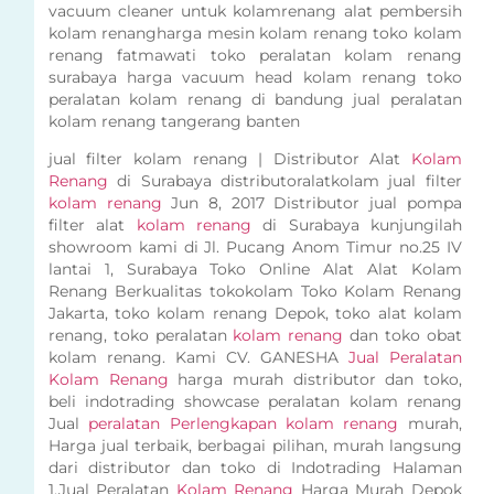
vacuum cleaner untuk kolamrenang alat pembersih
kolam renangharga mesin kolam renang toko kolam
renang fatmawati toko peralatan kolam renang
surabaya harga vacuum head kolam renang toko
peralatan kolam renang di bandung jual peralatan
kolam renang tangerang banten
jual filter kolam renang | Distributor Alat
Kolam
Renang
di Surabaya distributoralatkolam jual filter
kolam renang
Jun 8, 2017 Distributor jual pompa
filter alat
kolam renang
di Surabaya kunjungilah
showroom kami di Jl. Pucang Anom Timur no.25 IV
lantai 1, Surabaya Toko Online Alat Alat Kolam
Renang Berkualitas tokokolam Toko Kolam Renang
Jakarta, toko kolam renang Depok, toko alat kolam
renang, toko peralatan
kolam renang
dan toko obat
kolam renang. Kami CV. GANESHA
Jual Peralatan
Kolam Renang
harga murah distributor dan toko,
beli indotrading showcase peralatan kolam renang
Jual
peralatan Perlengkapan kolam renang
murah,
Harga jual terbaik, berbagai pilihan, murah langsung
dari distributor dan toko di Indotrading Halaman
1.Jual Peralatan
Kolam Renang
Harga Murah Depok