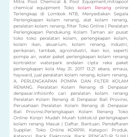
Mitra Pool Chemical & Pool Equipment,mitrapool
chemical equipment Toko
kolam Renang
online
Terlengkap di Lombok NTB, Menyediakan Segala
Perlengkapan kolam renang, alat kolam renang,
peralatan kolam renang, filter Toko Online | Peralatan
Perlengkapan Pendukung Kolam Taman air pusat
toko toko peralatan kolam, perlengkapan kolam,
kolam ikan, akuarium, kolam renang, industri,
perikanan, tambak, agroindustri, ikan koi, seperti
pompa air, water paket perlengkapan kolam renang
kontraktor waterpark andalan cipta reka paket
perlengkapan kola May 31, 2017 13.21 ebara, emaux,
hayward, jual peralatan kolam renang, kolam renang,
A. PERLENGKAPAN POMPA DAN FILTER KOLAM
RENANG. Peralatan Kolam Renang di Denpasar
denpasar.infoisinfo cari peralatan kolam renang
Peralatan Kolam Renang di Denpasar Bali Provinsi,
Perusahaan Peralatan Kolam Renang di Denpasar
Bali Provinsi.Perlengkapan Kolam Renang Toko
Online Korpri Mudah Murah toktok.id perlengkapan
kolam renang Masuk | Daftar. Bantuan. Pendaftaran
Supplier. Toko Online KORPRI. Kategori Produk.
Kategori. Back; Elektronik. Back; PENGATUR SUHU