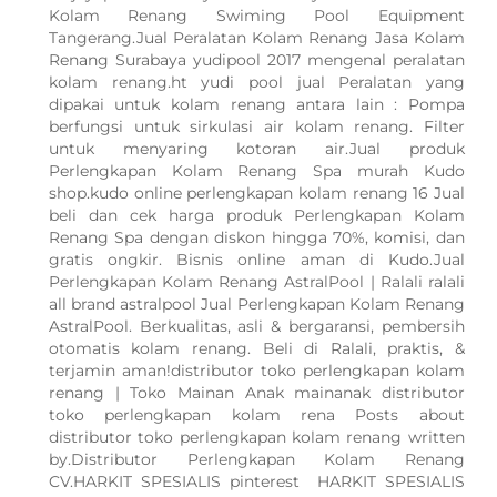
Kolam Renang Swiming Pool Equipment
Tangerang.Jual Peralatan Kolam Renang Jasa Kolam
Renang Surabaya yudipool 2017 mengenal peralatan
kolam renang.ht yudi pool jual Peralatan yang
dipakai untuk kolam renang antara lain : Pompa
berfungsi untuk sirkulasi air kolam renang. Filter
untuk menyaring kotoran air.Jual produk
Perlengkapan Kolam Renang Spa murah Kudo
shop.kudo online perlengkapan kolam renang 16 Jual
beli dan cek harga produk Perlengkapan Kolam
Renang Spa dengan diskon hingga 70%, komisi, dan
gratis ongkir. Bisnis online aman di Kudo.Jual
Perlengkapan Kolam Renang AstralPool | Ralali ralali
all brand astralpool Jual Perlengkapan Kolam Renang
AstralPool. Berkualitas, asli & bergaransi, pembersih
otomatis kolam renang. Beli di Ralali, praktis, &
terjamin aman!distributor toko perlengkapan kolam
renang | Toko Mainan Anak mainanak distributor
toko perlengkapan kolam rena Posts about
distributor toko perlengkapan kolam renang written
by.Distributor Perlengkapan Kolam Renang
CV.HARKIT SPESIALIS pinterest HARKIT SPESIALIS