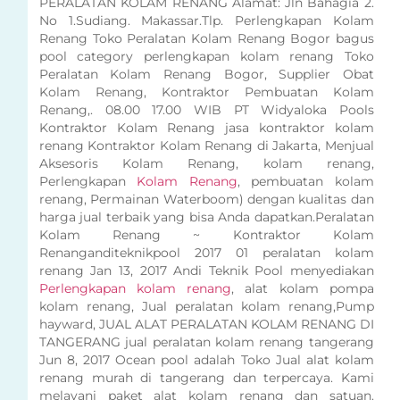
PERALATAN KOLAM RENANG Alamat: Jln Bahagia 2.
No 1.Sudiang. Makassar.Tlp. Perlengkapan Kolam
Renang Toko Peralatan Kolam Renang Bogor bagus
pool category perlengkapan kolam renang Toko
Peralatan Kolam Renang Bogor, Supplier Obat
Kolam Renang, Kontraktor Pembuatan Kolam
Renang,. 08.00 17.00 WIB PT Widyaloka Pools
Kontraktor Kolam Renang jasa kontraktor kolam
renang Kontraktor Kolam Renang di Jakarta, Menjual
Aksesoris Kolam Renang, kolam renang,
Perlengkapan
Kolam Renang
, pembuatan kolam
renang, Permainan Waterboom) dengan kualitas dan
harga jual terbaik yang bisa Anda dapatkan.Peralatan
Kolam Renang ~ Kontraktor Kolam
Renanganditeknikpool 2017 01 peralatan kolam
renang Jan 13, 2017 Andi Teknik Pool menyediakan
Perlengkapan kolam renang
, alat kolam pompa
kolam renang, Jual peralatan kolam renang,Pump
hayward, JUAL ALAT PERALATAN KOLAM RENANG DI
TANGERANG jual peralatan kolam renang tangerang
Jun 8, 2017 Ocean pool adalah Toko Jual alat kolam
renang murah di tangerang dan terpercaya. Kami
melayani paket alat kolam renang dan satuan.