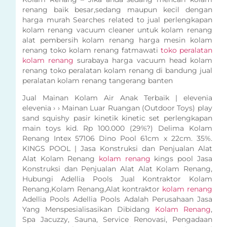
renang baik besar,sedang maupun kecil dengan
harga murah Searches related to jual perlengkapan
kolam renang vacuum cleaner untuk kolam renang
alat pembersih kolam renang harga mesin kolam
renang toko kolam renang fatmawati
toko peralatan
kolam renang
surabaya harga vacuum head kolam
renang toko peralatan kolam renang di bandung jual
peralatan kolam renang tangerang banten
Jual Mainan Kolam Air Anak Terbaik | elevenia
elevenia › › Mainan Luar Ruangan (Outdoor Toys) play
sand squishy pasir kinetik kinetic set perlengkapan
main toys kid. Rp 100.000 (29%?) Delima Kolam
Renang Intex 57106 Dino Pool 61cm x 22cm. 35%.
KINGS POOL | Jasa Konstruksi dan Penjualan Alat
Alat Kolam Renang
kolam renang
kings pool Jasa
Konstruksi dan Penjualan Alat Alat Kolam Renang,
Hubungi Adellia Pools Jual Kontraktor Kolam
Renang,Kolam Renang,Alat kontraktor
kolam renang
Adellia Pools Adellia Pools Adalah Perusahaan Jasa
Yang Menspesialisasikan Dibidang
Kolam Renang
,
Spa Jacuzzy, Sauna, Service Renovasi, Pengadaan