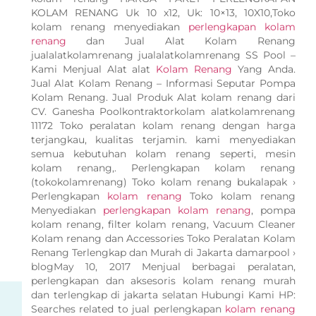
KOLAM RENANG Uk 10 x12, Uk: 10×13, 10X10,Toko
kolam renang menyediakan
perlengkapan kolam
renang
dan Jual Alat Kolam Renang
jualalatkolamrenang jualalatkolamrenang SS Pool –
Kami Menjual Alat alat
Kolam Renang
Yang Anda.
Jual Alat Kolam Renang – Informasi Seputar Pompa
Kolam Renang. Jual Produk Alat kolam renang dari
CV. Ganesha Poolkontraktorkolam alatkolamrenang
11172 Toko peralatan kolam renang dengan harga
terjangkau, kualitas terjamin. kami menyediakan
semua kebutuhan kolam renang seperti, mesin
kolam renang,. Perlengkapan kolam renang
(tokokolamrenang) Toko kolam renang bukalapak ›
Perlengkapan
kolam renang
Toko kolam renang
Menyediakan
perlengkapan kolam renang
, pompa
kolam renang, filter kolam renang, Vacuum Cleaner
Kolam renang dan Accessories Toko Peralatan Kolam
Renang Terlengkap dan Murah di Jakarta damarpool ›
blogMay 10, 2017 Menjual berbagai peralatan,
perlengkapan dan aksesoris kolam renang murah
dan terlengkap di jakarta selatan Hubungi Kami HP:
Searches related to jual perlengkapan
kolam renang