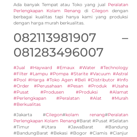
Ada banyak Tempat atau Toko yang jual
Peralatan
Perlengkapan Kolam Renang
di
Cilegon
dengan
berbagai kualitas tapi hanya kami yang produksi
dengan harga murah berkualitas.
082113981907 –
081283496007
#Jual #Hayward #Emaux #Water #Technology
#Filter #Lampu #Pompa #Starite #Vacuum #Astral
#Pool #Harga #Toko Agen #Beli #Distributor #Info
#Order #Perusahaan #Pesan #Produk #Usaha
#Pusat #Produsen #Produksi #Alamat
#Perlengkapan #Peralatan #Alat #Murah
#Berkualitas
#Jakarta #
Cilegon
#
kolam renang
#
Peralatan
Perlengkapan Kolam Renang
#Barat #Pusat #Selatan
#Timur #Utara #JawaBarat #Bandung
#BandungBarat #Bekasi #Bogor #Ciamis #Cianjur