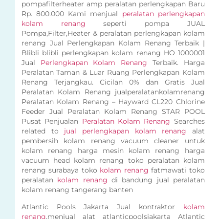
pompafilterheater amp peralatan perlengkapan Baru
Rp. 800.000 Kami menjual
peralatan perlengkapan
kolam renang
seperti pompa JUAL
Pompa,Filter,Heater & peralatan perlengkapan kolam
renang Jual Perlengkapan Kolam Renang Terbaik |
Blibli blibli perlengkapan kolam renang HO 1000001
Jual
Perlengkapan Kolam Renang
Terbaik. Harga
Peralatan Taman & Luar Ruang Perlengkapan Kolam
Renang Terjangkau. Cicilan 0% dan Gratis Jual
Peralatan Kolam Renang jualperalatankolamrenang
Peralatan Kolam Renang – Hayward CL220 Chlorine
Feeder Jual Peralatan Kolam Renang STAR POOL
Pusat Penjualan
Peralatan Kolam Renang
Searches
related to
jual perlengkapan kolam renang
alat
pembersih kolam renang vacuum cleaner untuk
kolam renang harga mesin kolam renang harga
vacuum head kolam renang toko peralatan kolam
renang surabaya toko
kolam renang
fatmawati toko
peralatan
kolam renang
di bandung jual peralatan
kolam renang tangerang banten
Atlantic Pools Jakarta Jual kontraktor
kolam
renang
,menjual alat atlanticpoolsjakarta Atlantic