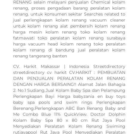
RENANG selain melayani penjualan Chemical kolam
renang, proses pengadaan barang peralatan kolam
renang. untuk konsumen sekitar Searches related to
jual perlengkapan kolam renang vacuum cleaner
untuk kolam renang alat pembersih kolam renang
harga mesin kolam renang toko kolam renang
fatmawati toko peralatan kolam renang surabaya
harga vacuum head kolam renang toko peralatan
kolam renang di bandung jual peralatan kolam
renang tangerang banten
CV. Harkit Makassar | Indonesia Streetdirectory
streetdirectory cv harkit CV.HARKIT : PEMBUATAN
DAN PENJUALAN PERALATAN KOLAM RENANG
DENGAN HARGA BERSAING!! Alamat Jalan Bahagia
2. No.1 Sudiang.Jual Kolam Baby Spa dan Pelampung
Perlengkapan Bayi Harga babyzania en buy toys
baby spa pools and swim rings Perlengkapan
Berenang.Perlengkapan ABC Ban Renang Baby and
Me Combo Blue 11% QuickView. Doctor Dolphin
Kolam Baby Spa 80 x 80 cm Rut Jaya Pool
Menyediakan Peralatan Kolam Renang Swiming
rutjayapool Rut Jaya Pool Menyediakan Peralatan