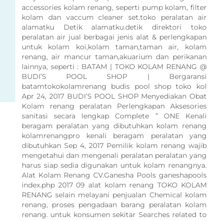
accessories kolam renang, seperti pump kolam, filter
kolam dan vaccum cleaner set.toko peralatan air
alamatku Detik alamatku.detik direktori toko
peralatan air jual berbagai jenis alat & perlengkapan
untuk kolam koi,kolam taman,taman air, kolam
renang, air mancur taman,akuarium dan perikanan
lainnya, seperti : BATAM | TOKO KOLAM RENANG @
BUDI’S POOL SHOP | Bergaransi
batamtokokolamrenang budis pool shop toko kol
Apr 24, 2017 BUDI’S POOL SHOP Menyediakan Obat
Kolam renang peralatan Perlengkapan Aksesories
sanitasi secara lengkap Complete ” ONE Kenali
beragam peralatan yang dibutuhkan kolam renang
kolamrenangpro kenali beragam peralatan yang
dibutuhkan Sep 4, 2017 Pemilik kolam renang wajib
mengetahui dan mengenali peralatan peralatan yang
harus siap sedia digunakan untuk kolam renangnya.
Alat Kolam Renang CV.Ganesha Pools ganeshapools
index.php 2017 09 alat kolam renang TOKO KOLAM
RENANG selain melayani penjualan Chemical kolam
renang, proses pengadaan barang peralatan kolam
renang. untuk konsumen sekitar Searches related to