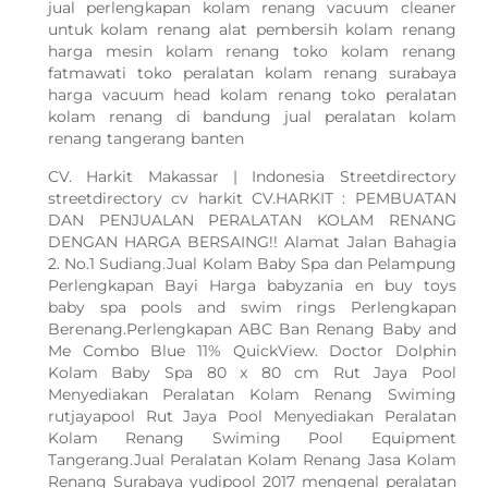
jual perlengkapan kolam renang vacuum cleaner
untuk kolam renang alat pembersih kolam renang
harga mesin kolam renang toko kolam renang
fatmawati toko peralatan kolam renang surabaya
harga vacuum head kolam renang toko peralatan
kolam renang di bandung jual peralatan kolam
renang tangerang banten
CV. Harkit Makassar | Indonesia Streetdirectory
streetdirectory cv harkit CV.HARKIT : PEMBUATAN
DAN PENJUALAN PERALATAN KOLAM RENANG
DENGAN HARGA BERSAING!! Alamat Jalan Bahagia
2. No.1 Sudiang.Jual Kolam Baby Spa dan Pelampung
Perlengkapan Bayi Harga babyzania en buy toys
baby spa pools and swim rings Perlengkapan
Berenang.Perlengkapan ABC Ban Renang Baby and
Me Combo Blue 11% QuickView. Doctor Dolphin
Kolam Baby Spa 80 x 80 cm Rut Jaya Pool
Menyediakan Peralatan Kolam Renang Swiming
rutjayapool Rut Jaya Pool Menyediakan Peralatan
Kolam Renang Swiming Pool Equipment
Tangerang.Jual Peralatan Kolam Renang Jasa Kolam
Renang Surabaya yudipool 2017 mengenal peralatan