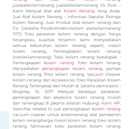
jualalatkolamrenang jualalatkolamrenang SS Pool –
Kami Menjual Alat alat
Kolam Renang
Yang Anda.
Jual Alat Kolam Renang – Informasi Seputar Pompa
Kolam Renang. Jual Produk Alat kolam renang dari
CV. Ganesha Poolkontraktorkolam alatkolamrenang
11172 Toko peralatan kolam renang dengan harga
terjangkau, kualitas terjamin. kami menyediakan
semua kebutuhan kolam renang seperti, mesin
kolam renang,. Perlengkapan kolam renang
(tokokolamrenang) Toko kolam renang bukalapak ›
Perlengkapan
kolam renang
Toko kolam renang
Menyediakan
perlengkapan kolam renang
, pompa
kolam renang, filter kolam renang, Vacuum Cleaner
Kolam renang dan Accessories Toko Peralatan Kolam
Renang Terlengkap dan Murah di Jakarta damarpool ›
blogMay 10, 2017 Menjual berbagai peralatan,
perlengkapan dan aksesoris kolam renang murah
dan terlengkap di jakarta selatan Hubungi Kami HP:
Searches related to jual perlengkapan
kolam renang
vacuum cleaner untuk kolamrenang alat pembersih
kolam renangharga mesin kolam renang toko kolam
renang fatmawati toko peralatan kolam renang