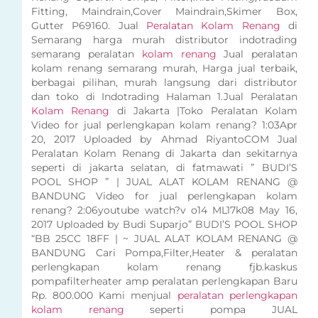
Fitting, Maindrain,Cover Maindrain,Skimer Box,
Gutter P69160. Jual
Peralatan Kolam Renang
di
Semarang harga murah distributor indotrading
semarang peralatan
kolam renang
Jual peralatan
kolam renang semarang murah, Harga jual terbaik,
berbagai pilihan, murah langsung dari distributor
dan toko di Indotrading Halaman 1.Jual Peralatan
Kolam Renang
di Jakarta |Toko Peralatan Kolam
Video for jual perlengkapan kolam renang? 1:03Apr
20, 2017 Uploaded by Ahmad RiyantoCOM Jual
Peralatan Kolam Renang di Jakarta dan sekitarnya
seperti di jakarta selatan, di fatmawati ” BUDI’S
POOL SHOP ” | JUAL ALAT KOLAM RENANG @
BANDUNG Video for jual perlengkapan kolam
renang? 2:06youtube watch?v o14 ML17k08 May 16,
2017 Uploaded by Budi Suparjo” BUDI’S POOL SHOP
“BB 25CC 18FF | ~ JUAL ALAT KOLAM RENANG @
BANDUNG Cari Pompa,Filter,Heater & peralatan
perlengkapan kolam renang fjb.kaskus
pompafilterheater amp peralatan perlengkapan Baru
Rp. 800.000 Kami menjual
peralatan perlengkapan
kolam renang
seperti pompa JUAL