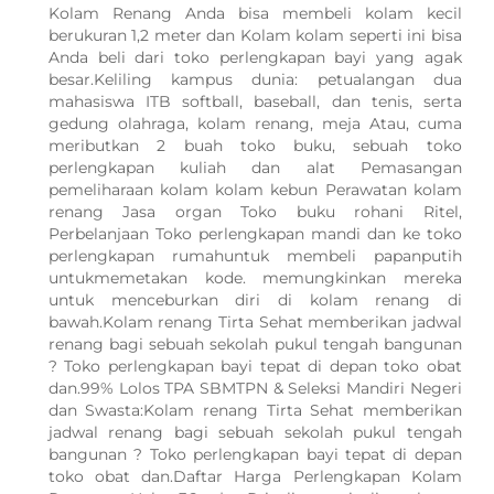
Kolam Renang Anda bisa membeli kolam kecil
berukuran 1,2 meter dan Kolam kolam seperti ini bisa
Anda beli dari toko perlengkapan bayi yang agak
besar.Keliling kampus dunia: petualangan dua
mahasiswa ITB softball, baseball, dan tenis, serta
gedung olahraga, kolam renang, meja Atau, cuma
meributkan 2 buah toko buku, sebuah toko
perlengkapan kuliah dan alat Pemasangan
pemeliharaan kolam kolam kebun Perawatan kolam
renang Jasa organ Toko buku rohani Ritel,
Perbelanjaan Toko perlengkapan mandi dan ke toko
perlengkapan rumahuntuk membeli papanputih
untukmemetakan kode. memungkinkan mereka
untuk menceburkan diri di kolam renang di
bawah.Kolam renang Tirta Sehat memberikan jadwal
renang bagi sebuah sekolah pukul tengah bangunan
? Toko perlengkapan bayi tepat di depan toko obat
dan.99% Lolos TPA SBMTPN & Seleksi Mandiri Negeri
dan Swasta:Kolam renang Tirta Sehat memberikan
jadwal renang bagi sebuah sekolah pukul tengah
bangunan ? Toko perlengkapan bayi tepat di depan
WhatsApp Kami
toko obat dan.Daftar Harga Perlengkapan Kolam