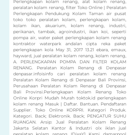
Perlengkapan kolam renang, alat kolam renang,
peralatan kolam renang, filter Toko Online | Peralatan
Perlengkapan Pendukung Kolam Taman air pusat
toko toko peralatan kolam, perlengkapan kolam,
kolam ikan, akuarium, kolam renang, industri,
perikanan, tambak, agroindustri, ikan koi, seperti
pompa air, water paket perlengkapan kolam renang
kontraktor waterpark andalan cipta reka paket
perlengkapan kola May 31, 2017 13.21 ebara, emaux,
hayward, jual peralatan kolam renang, kolam renang,
A. PERLENGKAPAN POMPA DAN FILTER KOLAM
RENANG. Peralatan Kolam Renang di Denpasar
denpasar.infoisinfo cari peralatan kolam renang
Peralatan Kolam Renang di Denpasar Bali Provinsi,
Perusahaan Peralatan Kolam Renang di Denpasar
Bali Provinsi.Perlengkapan Kolam Renang Toko
Online Korpri Mudah Murah toktok.id perlengkapan
kolam renang Masuk | Daftar. Bantuan. Pendaftaran
Supplier. Toko Online KORPRI. Kategori Produk.
Kategori. Back; Elektronik. Back; PENGATUR SUHU
RUANGAN. Arsip: Jual Peralatan Kolam Renang
Jakarta Selatan Kantor & Industri olx iklan jual
peralatan kolam renang IDixaY1 Kami damarpool