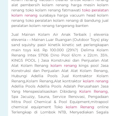
alat pembersih kolam renang harga mesin kolam
renang toko kolam renang fatmawati
toko peralatan
kolam renang
surabaya harga vacuum head kolam
renang toko peralatan kolam renang di bandung jual
peralatan kolam renang tangerang banten
Jual Mainan Kolam Air Anak Terbaik | elevenia
elevenia › › Mainan Luar Ruangan (Outdoor Toys) play
sand squishy pasir kinetik kinetic set perlengkapan
main toys kid. Rp 100.000 (29%?) Delima Kolam
Renang Intex 57106 Dino Pool 61cm x 22cm. 35%.
KINGS POOL | Jasa Konstruksi dan Penjualan Alat
Alat Kolam Renang
kolam renang
kings pool Jasa
Konstruksi dan Penjualan Alat Alat Kolam Renang,
Hubungi Adellia Pools Jual Kontraktor Kolam
Renang,Kolam Renang,Alat kontraktor
kolam renang
Adellia Pools Adellia Pools Adalah Perusahaan Jasa
Yang Menspesialisasikan Dibidang
Kolam Renang
,
Spa Jacuzzy, Sauna, Service Renovasi, Pengadaan
Mitra Pool Chemical & Pool Equipment,mitrapool
chemical equipment Toko
kolam Renang
online
Terlengkap di Lombok NTB, Menyediakan Segala