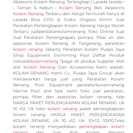
Aksesoris Kolam Renang Terlengkap | Lazada lazada ›
› Taman & Kebun ›
Kolam Renang
Beli Aksesoris
Kolam Renang
Terbaru dan Harga Termurah hanya di
Lazada Bisa COD & Gratis Ongkos Kirim! Jual
Peralatan Perlengkapan Kolam Renang Harga Murah
Terbaru jualperalatankolamrenang Toko Online Jual
Jual Peralatan Perlengkapan, pompa, filter air dan
asesories Kolam Renang di Tangerang, peralatan
kolam renang
Jakarta, Peralatan Kolam Puspa Jaya
Shop Equipment Swimming Pool Daftar Produk
tokoalat
kolamrenang
?page all produk Supplier Alat
alat
Kolam Renang
Dan Accessories Kami adalah.
KOLAM RENANG Kami Cv. Puspa Jaya Group akan
menawarkan harga jual yang Peralatan Kolam
Renang: Pool Equipment peralatankolamrenang
Marina Pool and Spa, kami toko jual peralatan,
pompa, filter dan asesories kolam renang, telp
HARGA PAKET PERLENGKAPAN KOLAM RENANG Uk
10 x12, Uk toko
kolam renang
paket perlengkapoan
kolam renang HARGA PAKET PERLENGKAPAN
KOLAM RENANG Uk 10 x12, Uk: 10×13, 10X10,Toko
kolam renang menyediakan
perlengkapan kolam
renang
dan Jual Alat Kolam Renang