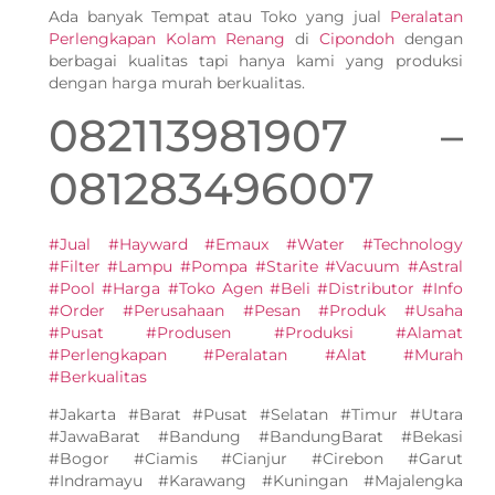
Ada banyak Tempat atau Toko yang jual
Peralatan
Perlengkapan Kolam Renang
di
Cipondoh
dengan
berbagai kualitas tapi hanya kami yang produksi
dengan harga murah berkualitas.
082113981907 –
081283496007
#Jual #Hayward #Emaux #Water #Technology
#Filter #Lampu #Pompa #Starite #Vacuum #Astral
#Pool #Harga #Toko Agen #Beli #Distributor #Info
#Order #Perusahaan #Pesan #Produk #Usaha
#Pusat #Produsen #Produksi #Alamat
#Perlengkapan #Peralatan #Alat #Murah
#Berkualitas
#Jakarta #Barat #Pusat #Selatan #Timur #Utara
#JawaBarat #Bandung #BandungBarat #Bekasi
#Bogor #Ciamis #Cianjur #Cirebon #Garut
#Indramayu #Karawang #Kuningan #Majalengka