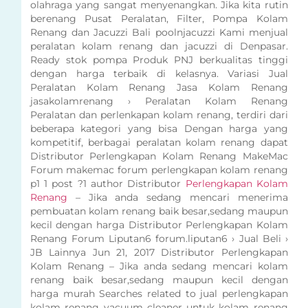
olahraga yang sangat menyenangkan. Jika kita rutin
berenang Pusat Peralatan, Filter, Pompa Kolam
Renang dan Jacuzzi Bali poolnjacuzzi Kami menjual
peralatan kolam renang dan jacuzzi di Denpasar.
Ready stok pompa Produk PNJ berkualitas tinggi
dengan harga terbaik di kelasnya. Variasi Jual
Peralatan Kolam Renang Jasa Kolam Renang
jasakolamrenang › Peralatan Kolam Renang
Peralatan dan perlenkapan kolam renang, terdiri dari
beberapa kategori yang bisa Dengan harga yang
kompetitif, berbagai peralatan kolam renang dapat
Distributor Perlengkapan Kolam Renang MakeMac
Forum makemac forum perlengkapan kolam renang
p1 1 post ?1 author Distributor
Perlengkapan Kolam
Renang
– Jika anda sedang mencari menerima
pembuatan kolam renang baik besar,sedang maupun
kecil dengan harga Distributor Perlengkapan Kolam
Renang Forum Liputan6 forum.liputan6 › Jual Beli ›
JB Lainnya Jun 21, 2017 Distributor Perlengkapan
Kolam Renang – Jika anda sedang mencari kolam
renang baik besar,sedang maupun kecil dengan
harga murah Searches related to jual perlengkapan
kolam renang vacuum cleaner untuk kolam renang