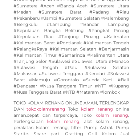
#Sumatera #Aceh #Banda Aceh #Sumatera Utara
#Medan #Sumatera Barat #Padang #Riau
#Pekanbaru #Jambi #Sumatera Selatan #Palembang
#Bengkulu #Lampung #Bandar Lampung
#Kepulauan Bangka Belitung #Pangkal Pinang
#Kepulauan Riau #Tanjung Pinang #Kalimatan
#Kalimantan Barat #Pontianak #Kalimantan Tengah
#PalangkaRaya #Kalimantan Selatan #Banjarmasin
#Kalimantan Timur #Samarinda #Kalimantan Utara
#Tanjung Selor #Sulawesi #Sulawesi Utara #Manado
#Sulawesi Tengah #Palu #Sulawesi Selatan
#Makassar #Sulawesi Tenggara #Kendari #Sulawesi
Barat #Mamuju #Gorontalo #Sunda Kecil #Bali
#Denpasar #Nusa Tenggara Timur #NTT #Kupang
#Nusa Tenggara Barat #NTB #Mataram #lombok
TOKO KOLAM RENANG ONLINE AMAN, TERLENGKAP
DAN
tokokolamrenang
Toko
kolam renang
online
aman,cepat dan terpercaya, Toko
kolam renang
,
Perlengkapan
kolam renang
, alat kolam renang,
peralatan kolam renang, filter Pump Astral. Pump
Starite. Spare part. Gratting Grill Kolam Jual