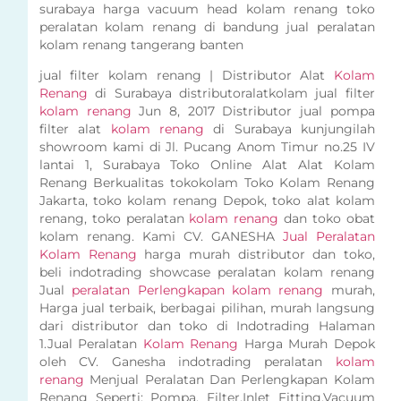
surabaya harga vacuum head kolam renang toko
peralatan kolam renang di bandung jual peralatan
kolam renang tangerang banten
jual filter kolam renang | Distributor Alat
Kolam
Renang
di Surabaya distributoralatkolam jual filter
kolam renang
Jun 8, 2017 Distributor jual pompa
filter alat
kolam renang
di Surabaya kunjungilah
showroom kami di Jl. Pucang Anom Timur no.25 IV
lantai 1, Surabaya Toko Online Alat Alat Kolam
Renang Berkualitas tokokolam Toko Kolam Renang
Jakarta, toko kolam renang Depok, toko alat kolam
renang, toko peralatan
kolam renang
dan toko obat
kolam renang. Kami CV. GANESHA
Jual Peralatan
Kolam Renang
harga murah distributor dan toko,
beli indotrading showcase peralatan kolam renang
Jual
peralatan Perlengkapan kolam renang
murah,
Harga jual terbaik, berbagai pilihan, murah langsung
dari distributor dan toko di Indotrading Halaman
1.Jual Peralatan
Kolam Renang
Harga Murah Depok
oleh CV. Ganesha indotrading peralatan
kolam
renang
Menjual Peralatan Dan Perlengkapan Kolam
Renang Seperti: Pompa, Filter,Inlet Fitting,Vacuum