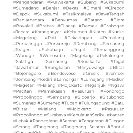
#Pangandaran #Purwakarta #Subang #Sukabumi
#Sumedang #Banjar #Bekasi #Cimahi #Cirebon
#Depok #Sukabumi #Tasikmalaya #JawaTengah
#Banjarnegara #Banyumas #Batang #Blora
#Boyolali #Brebes #Cilacap #Demak #Grobogan
#Jepara #Karanganyar #Kebumen #Klaten #Kudus
#Magelang #Pati #Pekalongan #Pemalang
#Purbalingga #Purworejo #Rembang #Semarang
#Sragen #Sukoharjo #Tegal #Temanggung
#Wonogiri #Wonosobo #Magelang #Pekalongan
#Salatiga #Semarang #Surakarta #Tegal
#JawaTimur #Bangkalan #Banyuwangi #Blitar
#Bojonegoro #Bondowoso #Gresik #Jember
#Jombang #Kediri #Lamongan #Lumajang #Madiun
#Magetan #Malang #Mojokerto #Nganjuk #Ngawi
#Pacitan #Pamekasan #Pasuruan #Ponorogo
#Probolinggo #Sampang #Sidoarjo #Situbondo
#Sumenep #Sumenep #Tuban #Tulungagung #Batu
#Blitar #Malang #Mojokerto #Pasuruan
#Probolinggo #Surabaya #KepulauanSeribu #banten
#Lebak #Pandeglang #Serang #Tangerang #Cilegon
#Serang #Tangerang #Tangerang Selatan #Bantul
#GunungKidul #KulonProgo #Sleman #Yogyakarta