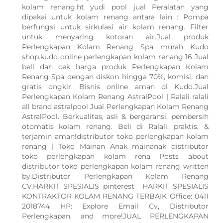
kolam renang.ht yudi pool jual Peralatan yang
dipakai untuk kolam renang antara lain : Pompa
berfungsi untuk sirkulasi air kolam renang. Filter
untuk menyaring kotoran air.Jual produk
Perlengkapan Kolam Renang Spa murah Kudo
shop.kudo online perlengkapan kolam renang 16 Jual
beli dan cek harga produk Perlengkapan Kolam
Renang Spa dengan diskon hingga 70%, komisi, dan
gratis ongkir. Bisnis online aman di Kudo.Jual
Perlengkapan Kolam Renang AstralPool | Ralali ralali
all brand astralpool Jual Perlengkapan Kolam Renang
AstralPool. Berkualitas, asli & bergaransi, pembersih
otomatis kolam renang. Beli di Ralali, praktis, &
terjamin aman!distributor toko perlengkapan kolam
renang | Toko Mainan Anak mainanak distributor
toko perlengkapan kolam rena Posts about
distributor toko perlengkapan kolam renang written
by.Distributor Perlengkapan Kolam Renang
CV.HARKIT SPESIALIS pinterest HARKIT SPESIALIS
KONTRAKTOR KOLAM RENANG TERBAIK Office: 0411
2018744 HP: Explore Email Cv, Distributor
Perlengkapan, and more!JUAL PERLENGKAPAN