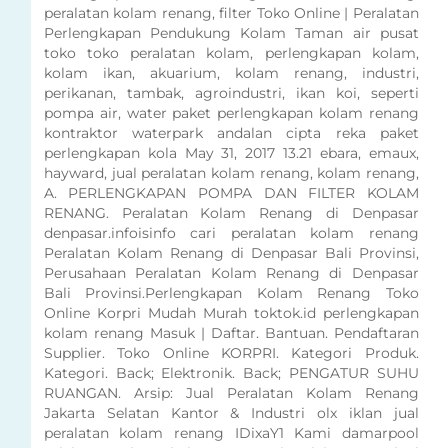
peralatan kolam renang, filter Toko Online | Peralatan
Perlengkapan Pendukung Kolam Taman air pusat
toko toko peralatan kolam, perlengkapan kolam,
kolam ikan, akuarium, kolam renang, industri,
perikanan, tambak, agroindustri, ikan koi, seperti
pompa air, water paket perlengkapan kolam renang
kontraktor waterpark andalan cipta reka paket
perlengkapan kola May 31, 2017 13.21 ebara, emaux,
hayward, jual peralatan kolam renang, kolam renang,
A. PERLENGKAPAN POMPA DAN FILTER KOLAM
RENANG. Peralatan Kolam Renang di Denpasar
denpasar.infoisinfo cari peralatan kolam renang
Peralatan Kolam Renang di Denpasar Bali Provinsi,
Perusahaan Peralatan Kolam Renang di Denpasar
Bali Provinsi.Perlengkapan Kolam Renang Toko
Online Korpri Mudah Murah toktok.id perlengkapan
kolam renang Masuk | Daftar. Bantuan. Pendaftaran
Supplier. Toko Online KORPRI. Kategori Produk.
Kategori. Back; Elektronik. Back; PENGATUR SUHU
RUANGAN. Arsip: Jual Peralatan Kolam Renang
Jakarta Selatan Kantor & Industri olx iklan jual
peralatan kolam renang IDixaY1 Kami damarpool