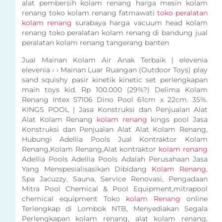
alat pembersih kolam renang harga mesin kolam
renang toko kolam renang fatmawati
toko peralatan
kolam renang
surabaya harga vacuum head kolam
renang toko peralatan kolam renang di bandung jual
peralatan kolam renang tangerang banten
Jual Mainan Kolam Air Anak Terbaik | elevenia
elevenia › › Mainan Luar Ruangan (Outdoor Toys) play
sand squishy pasir kinetik kinetic set perlengkapan
main toys kid. Rp 100.000 (29%?) Delima Kolam
Renang Intex 57106 Dino Pool 61cm x 22cm. 35%.
KINGS POOL | Jasa Konstruksi dan Penjualan Alat
Alat Kolam Renang
kolam renang
kings pool Jasa
Konstruksi dan Penjualan Alat Alat Kolam Renang,
Hubungi Adellia Pools Jual Kontraktor Kolam
Renang,Kolam Renang,Alat kontraktor
kolam renang
Adellia Pools Adellia Pools Adalah Perusahaan Jasa
Yang Menspesialisasikan Dibidang
Kolam Renang
,
Spa Jacuzzy, Sauna, Service Renovasi, Pengadaan
Mitra Pool Chemical & Pool Equipment,mitrapool
chemical equipment Toko
kolam Renang
online
Terlengkap di Lombok NTB, Menyediakan Segala
Perlengkapan kolam renang, alat kolam renang,