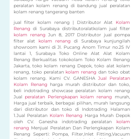
peralatan kolam renang di bandung jual peralatan
kolam renang tangerang banten
jual filter kolam renang | Distributor Alat
Kolam
Renang
di Surabaya distributoralatkolam jual filter
kolam renang
Jun 8, 2017 Distributor jual pompa
filter alat
kolam renang
di Surabaya kunjungilah
showroom kami di Jl. Pucang Anom Timur no.25 IV
lantai 1, Surabaya Toko Online Alat Alat Kolam
Renang Berkualitas tokokolam Toko Kolam Renang
Jakarta, toko kolam renang Depok, toko alat kolam
renang, toko peralatan
kolam renang
dan toko obat
kolam renang. Kami CV. GANESHA
Jual Peralatan
Kolam Renang
harga murah distributor dan toko,
beli indotrading showcase peralatan kolam renang
Jual
peralatan Perlengkapan kolam renang
murah,
Harga jual terbaik, berbagai pilihan, murah langsung
dari distributor dan toko di Indotrading Halaman
1.Jual Peralatan
Kolam Renang
Harga Murah Depok
oleh CV. Ganesha indotrading peralatan
kolam
renang
Menjual Peralatan Dan Perlengkapan Kolam
Renang Seperti: Pompa, Filter,Inlet Fitting,Vacuum