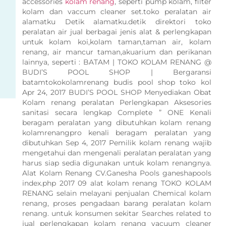
accessories
kolam renang
, seperti pump kolam, filter
kolam dan vaccum cleaner set.toko peralatan air
alamatku Detik alamatku.detik direktori toko
peralatan air jual berbagai jenis alat & perlengkapan
untuk kolam koi,kolam taman,taman air, kolam
renang, air mancur taman,akuarium dan perikanan
lainnya, seperti : BATAM | TOKO KOLAM RENANG @
BUDI’S POOL SHOP | Bergaransi
batamtokokolamrenang budis pool shop toko kol
Apr 24, 2017 BUDI’S POOL SHOP Menyediakan Obat
Kolam renang peralatan Perlengkapan Aksesories
sanitasi secara lengkap Complete ” ONE Kenali
beragam peralatan yang dibutuhkan kolam renang
kolamrenangpro kenali beragam peralatan yang
dibutuhkan Sep 4, 2017 Pemilik kolam renang wajib
mengetahui dan mengenali peralatan peralatan yang
harus siap sedia digunakan untuk kolam renangnya.
Alat Kolam Renang CV.Ganesha Pools ganeshapools
index.php 2017 09 alat kolam renang TOKO KOLAM
RENANG selain melayani penjualan Chemical kolam
renang, proses pengadaan barang peralatan kolam
renang. untuk konsumen sekitar Searches related to
jual perlengkapan kolam renang vacuum cleaner