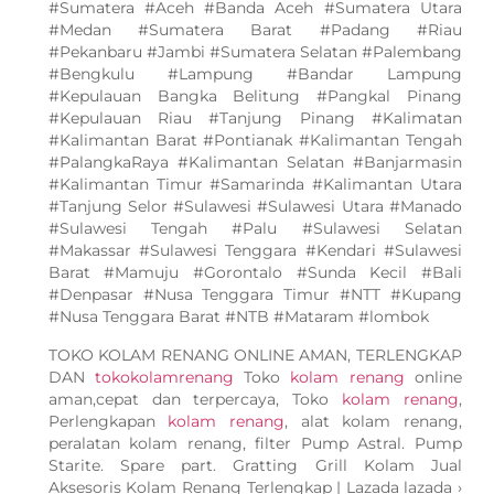
#Sumatera #Aceh #Banda Aceh #Sumatera Utara
#Medan #Sumatera Barat #Padang #Riau
#Pekanbaru #Jambi #Sumatera Selatan #Palembang
#Bengkulu #Lampung #Bandar Lampung
#Kepulauan Bangka Belitung #Pangkal Pinang
#Kepulauan Riau #Tanjung Pinang #Kalimatan
#Kalimantan Barat #Pontianak #Kalimantan Tengah
#PalangkaRaya #Kalimantan Selatan #Banjarmasin
#Kalimantan Timur #Samarinda #Kalimantan Utara
#Tanjung Selor #Sulawesi #Sulawesi Utara #Manado
#Sulawesi Tengah #Palu #Sulawesi Selatan
#Makassar #Sulawesi Tenggara #Kendari #Sulawesi
Barat #Mamuju #Gorontalo #Sunda Kecil #Bali
#Denpasar #Nusa Tenggara Timur #NTT #Kupang
#Nusa Tenggara Barat #NTB #Mataram #lombok
TOKO KOLAM RENANG ONLINE AMAN, TERLENGKAP
DAN
tokokolamrenang
Toko
kolam renang
online
aman,cepat dan terpercaya, Toko
kolam renang
,
Perlengkapan
kolam renang
, alat kolam renang,
peralatan kolam renang, filter Pump Astral. Pump
Starite. Spare part. Gratting Grill Kolam Jual
Aksesoris Kolam Renang Terlengkap | Lazada lazada ›