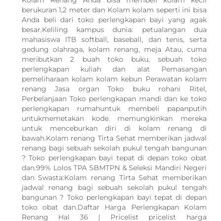
Kolam Renang Anda bisa membeli kolam kecil
berukuran 1,2 meter dan Kolam kolam seperti ini bisa
Anda beli dari toko perlengkapan bayi yang agak
besar.Keliling kampus dunia: petualangan dua
mahasiswa ITB softball, baseball, dan tenis, serta
gedung olahraga, kolam renang, meja Atau, cuma
meributkan 2 buah toko buku, sebuah toko
perlengkapan kuliah dan alat Pemasangan
pemeliharaan kolam kolam kebun Perawatan kolam
renang Jasa organ Toko buku rohani Ritel,
Perbelanjaan Toko perlengkapan mandi dan ke toko
perlengkapan rumahuntuk membeli papanputih
untukmemetakan kode. memungkinkan mereka
untuk menceburkan diri di kolam renang di
bawah.Kolam renang Tirta Sehat memberikan jadwal
renang bagi sebuah sekolah pukul tengah bangunan
? Toko perlengkapan bayi tepat di depan toko obat
dan.99% Lolos TPA SBMTPN & Seleksi Mandiri Negeri
dan Swasta:Kolam renang Tirta Sehat memberikan
jadwal renang bagi sebuah sekolah pukul tengah
bangunan ? Toko perlengkapan bayi tepat di depan
WhatsApp Kami
toko obat dan.Daftar Harga Perlengkapan Kolam
Renang Hal 36 | Pricelist pricelist harga