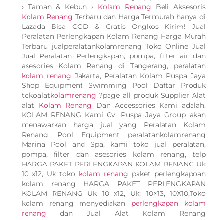
› Taman & Kebun ›
Kolam Renang
Beli Aksesoris
Kolam Renang
Terbaru dan Harga Termurah hanya di
Lazada Bisa COD & Gratis Ongkos Kirim! Jual
Peralatan Perlengkapan Kolam Renang Harga Murah
Terbaru jualperalatankolamrenang Toko Online Jual
Jual Peralatan Perlengkapan, pompa, filter air dan
asesories Kolam Renang di Tangerang, peralatan
kolam renang
Jakarta, Peralatan Kolam Puspa Jaya
Shop Equipment Swimming Pool Daftar Produk
tokoalat
kolamrenang
?page all produk Supplier Alat
alat
Kolam Renang
Dan Accessories Kami adalah.
KOLAM RENANG Kami Cv. Puspa Jaya Group akan
menawarkan harga jual yang Peralatan Kolam
Renang: Pool Equipment peralatankolamrenang
Marina Pool and Spa, kami toko jual peralatan,
pompa, filter dan asesories kolam renang, telp
HARGA PAKET PERLENGKAPAN KOLAM RENANG Uk
10 x12, Uk toko
kolam renang
paket perlengkapoan
kolam renang HARGA PAKET PERLENGKAPAN
KOLAM RENANG Uk 10 x12, Uk: 10×13, 10X10,Toko
kolam renang menyediakan
perlengkapan kolam
renang
dan Jual Alat Kolam Renang