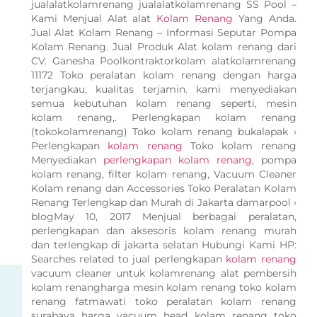
jualalatkolamrenang jualalatkolamrenang SS Pool –
Kami Menjual Alat alat
Kolam Renang
Yang Anda.
Jual Alat Kolam Renang – Informasi Seputar Pompa
Kolam Renang. Jual Produk Alat kolam renang dari
CV. Ganesha Poolkontraktorkolam alatkolamrenang
11172 Toko peralatan kolam renang dengan harga
terjangkau, kualitas terjamin. kami menyediakan
semua kebutuhan kolam renang seperti, mesin
kolam renang,. Perlengkapan kolam renang
(tokokolamrenang) Toko kolam renang bukalapak ›
Perlengkapan
kolam renang
Toko kolam renang
Menyediakan
perlengkapan kolam renang
, pompa
kolam renang, filter kolam renang, Vacuum Cleaner
Kolam renang dan Accessories Toko Peralatan Kolam
Renang Terlengkap dan Murah di Jakarta damarpool ›
blogMay 10, 2017 Menjual berbagai peralatan,
perlengkapan dan aksesoris kolam renang murah
dan terlengkap di jakarta selatan Hubungi Kami HP:
Searches related to jual perlengkapan
kolam renang
vacuum cleaner untuk kolamrenang alat pembersih
kolam renangharga mesin kolam renang toko kolam
renang fatmawati toko peralatan kolam renang
surabaya harga vacuum head kolam renang toko