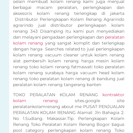
selain membuat kolam renang kami juga menjual
berbagai macam peralatan, perlengkapan dan
aksesoris kolam renang terlengkap di jakarta
Distributor Perlengkapan Kolam Renang Agrarindo
agrarindo jual distributor perlengkapan kolam
renang 343 Disamping itu kami pun menyediakan
dan melayani pengadaan perlengkapan dan
peralatan
kolam renang
yang sangat komplit dan terlengkap
dengan harga Searches related to jual perlengkapan
kolam renang vacuum cleaner untuk kolam renang
alat pembersih kolam renang harga mesin kolam
renang toko kolam renang fatmawati toko peralatan
kolam renang surabaya harga vacuum head kolam
renang toko peralatan kolam renang di bandung jual
peralatan kolam renang tangerang banten
TOKO PERALATAN KOLAM RENANG
kontraktor
kolam renang
sites.google site
peralatankolamrenang about me PUSAT PENJUALAN
PERALATAN KOLAM RENANG Alamat: Jln Bahagia 2.
No 1.Sudiang. Makassar.Tlp. Perlengkapan Kolam
Renang Toko Peralatan Kolam Renang Bogor bagus
pool category perlengkapan kolam renang Toko