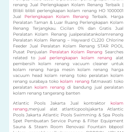
renang Jual Perlengkapan Kolam Renang Terbaik |
Blibli blibli perlengkapan kolam renang HO 1000001
Jual
Perlengkapan Kolam Renang
Terbaik. Harga
Peralatan Taman & Luar Ruang Perlengkapan Kolam
Renang Terjangkau. Cicilan 0% dan Gratis Jual
Peralatan Kolam Renang jualperalatankolamrenang
Peralatan Kolam Renang – Hayward CL220 Chlorine
Feeder Jual Peralatan Kolam Renang STAR POOL
Pusat Penjualan
Peralatan Kolam Renang
Searches
related to
jual perlengkapan kolam renang
alat
pembersih kolam renang vacuum cleaner untuk
kolam renang harga mesin kolam renang harga
vacuum head kolam renang toko peralatan kolam
renang surabaya toko
kolam renang
fatmawati toko
peralatan
kolam renang
di bandung jual peralatan
kolam renang tangerang banten
Atlantic Pools Jakarta Jual kontraktor
kolam
renang
,menjual alat atlanticpoolsjakarta Atlantic
Pools Jakarta Atlantic Pools Swimming & Spa Pools
Spet Pembuatan Service Pump & Filter Equipment
Sauna & Steam Room Renovasi Fountain bbpool