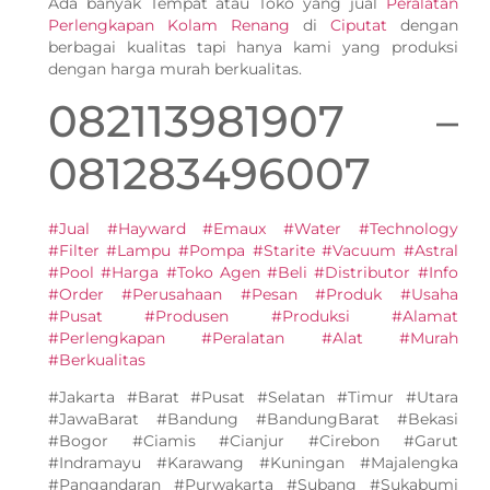
Ada banyak Tempat atau Toko yang jual
Peralatan
Perlengkapan Kolam Renang
di
Ciputat
dengan
berbagai kualitas tapi hanya kami yang produksi
dengan harga murah berkualitas.
082113981907 –
081283496007
#Jual #Hayward #Emaux #Water #Technology
#Filter #Lampu #Pompa #Starite #Vacuum #Astral
#Pool #Harga #Toko Agen #Beli #Distributor #Info
#Order #Perusahaan #Pesan #Produk #Usaha
#Pusat #Produsen #Produksi #Alamat
#Perlengkapan #Peralatan #Alat #Murah
#Berkualitas
#Jakarta #Barat #Pusat #Selatan #Timur #Utara
#JawaBarat #Bandung #BandungBarat #Bekasi
#Bogor #Ciamis #Cianjur #Cirebon #Garut
#Indramayu #Karawang #Kuningan #Majalengka
#Pangandaran #Purwakarta #Subang #Sukabumi