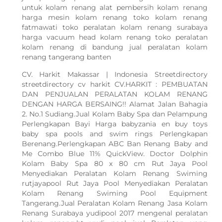
untuk kolam renang alat pembersih kolam renang
harga mesin kolam renang toko kolam renang
fatmawati toko peralatan kolam renang surabaya
harga vacuum head kolam renang toko peralatan
kolam renang di bandung jual peralatan kolam
renang tangerang banten
CV. Harkit Makassar | Indonesia Streetdirectory
streetdirectory cv harkit CV.HARKIT : PEMBUATAN
DAN PENJUALAN PERALATAN KOLAM RENANG
DENGAN HARGA BERSAING!! Alamat Jalan Bahagia
2. No.1 Sudiang.Jual Kolam Baby Spa dan Pelampung
Perlengkapan Bayi Harga babyzania en buy toys
baby spa pools and swim rings Perlengkapan
Berenang.Perlengkapan ABC Ban Renang Baby and
Me Combo Blue 11% QuickView. Doctor Dolphin
Kolam Baby Spa 80 x 80 cm Rut Jaya Pool
Menyediakan Peralatan Kolam Renang Swiming
rutjayapool Rut Jaya Pool Menyediakan Peralatan
Kolam Renang Swiming Pool Equipment
Tangerang.Jual Peralatan Kolam Renang Jasa Kolam
Renang Surabaya yudipool 2017 mengenal peralatan