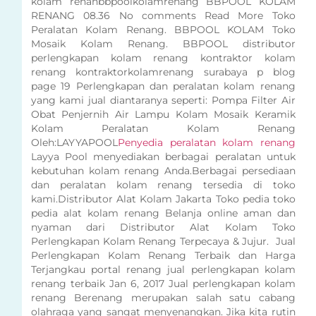
kolam renanbbpoolkolamrenang BBPOOL KOLAM
RENANG 08.36 No comments Read More Toko
Peralatan Kolam Renang. BBPOOL KOLAM Toko
Mosaik Kolam Renang. BBPOOL distributor
perlengkapan kolam renang kontraktor kolam
renang kontraktorkolamrenang surabaya p blog
page 19 Perlengkapan dan peralatan kolam renang
yang kami jual diantaranya seperti: Pompa Filter Air
Obat Penjernih Air Lampu Kolam Mosaik Keramik
Kolam Peralatan Kolam Renang
Oleh:LAYYAPOOL
Penyedia peralatan kolam renang
Layya Pool menyediakan berbagai peralatan untuk
kebutuhan kolam renang Anda.Berbagai persediaan
dan peralatan kolam renang tersedia di toko
kami.Distributor Alat Kolam Jakarta Toko pedia toko
pedia alat kolam renang Belanja online aman dan
nyaman dari Distributor Alat Kolam Toko
Perlengkapan Kolam Renang Terpecaya & Jujur. Jual
Perlengkapan Kolam Renang Terbaik dan Harga
Terjangkau portal renang jual perlengkapan kolam
renang terbaik Jan 6, 2017 Jual perlengkapan kolam
renang Berenang merupakan salah satu cabang
olahraga yang sangat menyenangkan. Jika kita rutin