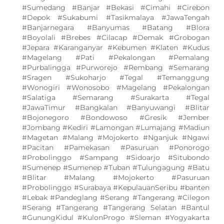
#Sumedang #Banjar #Bekasi #Cimahi #Cirebon
#Depok #Sukabumi #Tasikmalaya #JawaTengah
#Banjarnegara #Banyumas #Batang #Blora
#Boyolali #Brebes #Cilacap #Demak #Grobogan
#Jepara #Karanganyar #Kebumen #Klaten #Kudus
#Magelang #Pati #Pekalongan #Pemalang
#Purbalingga #Purworejo #Rembang #Semarang
#Sragen #Sukoharjo #Tegal #Temanggung
#Wonogiri #Wonosobo #Magelang #Pekalongan
#Salatiga #Semarang #Surakarta #Tegal
#JawaTimur #Bangkalan #Banyuwangi #Blitar
#Bojonegoro #Bondowoso #Gresik #Jember
#Jombang #Kediri #Lamongan #Lumajang #Madiun
#Magetan #Malang #Mojokerto #Nganjuk #Ngawi
#Pacitan #Pamekasan #Pasuruan #Ponorogo
#Probolinggo #Sampang #Sidoarjo #Situbondo
#Sumenep #Sumenep #Tuban #Tulungagung #Batu
#Blitar #Malang #Mojokerto #Pasuruan
#Probolinggo #Surabaya #KepulauanSeribu #banten
#Lebak #Pandeglang #Serang #Tangerang #Cilegon
#Serang #Tangerang #Tangerang Selatan #Bantul
#GunungKidul #KulonProgo #Sleman #Yogyakarta