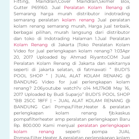
Fitting, Maindrain,Cover Maindrain,Skimer Box,
Gutter P69160. Jual
Peralatan Kolam Renang
di
Semarang harga murah distributor indotrading
semarang peralatan
kolam renang
Jual peralatan
kolam renang semarang murah, Harga jual terbaik,
berbagai pilihan, murah langsung dari distributor
dan toko di Indotrading Halaman 1.Jual Peralatan
Kolam Renang
di Jakarta |Toko Peralatan Kolam
Video for jual perlengkapan kolam renang? 1:03Apr
20, 2017 Uploaded by Ahmad RiyantoCOM Jual
Peralatan Kolam Renang di Jakarta dan sekitarnya
seperti di jakarta selatan, di fatmawati ” BUDI’S
POOL SHOP ” | JUAL ALAT KOLAM RENANG @
BANDUNG Video for jual perlengkapan kolam
renang? 2:06youtube watch?v o14 ML17k08 May 16,
2017 Uploaded by Budi Suparjo” BUDI’S POOL SHOP
“BB 25CC 18FF | ~ JUAL ALAT KOLAM RENANG @
BANDUNG Cari Pompa,Filter,Heater & peralatan
perlengkapan kolam renang fjb.kaskus
pompafilterheater amp peralatan perlengkapan Baru
Rp. 800.000 Kami menjual
peralatan perlengkapan
kolam renang
seperti pompa JUAL
Pompa,Filter,Heater & peralatan perlengkapan kolam