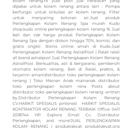
kolam renang.ht yudi pool jual Peralatan yang
dipakai untuk kolam renang antara lain : Pompa
berfungsi untuk sirkulasi air kolam renang. Filter
untuk menyaring kotoran air.Jual produk
Perlengkapan Kolam Renang Spa murah Kudo
shop.kudo online perlengkapan kolam renang 16 Jual
beli dan cek harga produk Perlengkapan Kolam
Renang Spa dengan diskon hingga 70%, komisi, dan
gratis ongkir. Bisnis online aman di Kudo.Jual
Perlengkapan Kolam Renang AstralPool | Ralali ralali
all brand astralpool Jual Perlengkapan Kolam Renang
AstralPool. Berkualitas, asli & bergaransi, pembersih
otomatis kolam renang. Beli di Ralali, praktis, &
terjamin aman!distributor toko perlengkapan kolam
renang | Toko Mainan Anak mainanak distributor
toko perlengkapan kolam rena Posts about
distributor toko perlengkapan kolam renang written
by.Distributor Perlengkapan Kolam Renang
CV.HARKIT SPESIALIS pinterest HARKIT SPESIALIS
KONTRAKTOR KOLAM RENANG TERBAIK Office: 0411
2018744 HP: Explore Email Cv, Distributor
Perlengkapan, and more!JUAL PERLENGKAPAN
KOLAM RENANG | produkrakyat produkrakyat.org