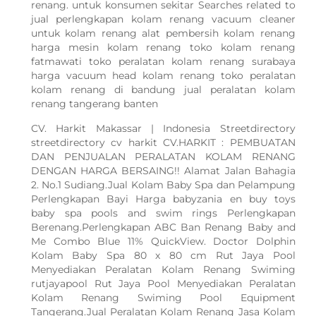
renang. untuk konsumen sekitar Searches related to
jual perlengkapan kolam renang vacuum cleaner
untuk kolam renang alat pembersih kolam renang
harga mesin kolam renang toko kolam renang
fatmawati toko peralatan kolam renang surabaya
harga vacuum head kolam renang toko peralatan
kolam renang di bandung jual peralatan kolam
renang tangerang banten
CV. Harkit Makassar | Indonesia Streetdirectory
streetdirectory cv harkit CV.HARKIT : PEMBUATAN
DAN PENJUALAN PERALATAN KOLAM RENANG
DENGAN HARGA BERSAING!! Alamat Jalan Bahagia
2. No.1 Sudiang.Jual Kolam Baby Spa dan Pelampung
Perlengkapan Bayi Harga babyzania en buy toys
baby spa pools and swim rings Perlengkapan
Berenang.Perlengkapan ABC Ban Renang Baby and
Me Combo Blue 11% QuickView. Doctor Dolphin
Kolam Baby Spa 80 x 80 cm Rut Jaya Pool
Menyediakan Peralatan Kolam Renang Swiming
rutjayapool Rut Jaya Pool Menyediakan Peralatan
Kolam Renang Swiming Pool Equipment
Tangerang.Jual Peralatan Kolam Renang Jasa Kolam