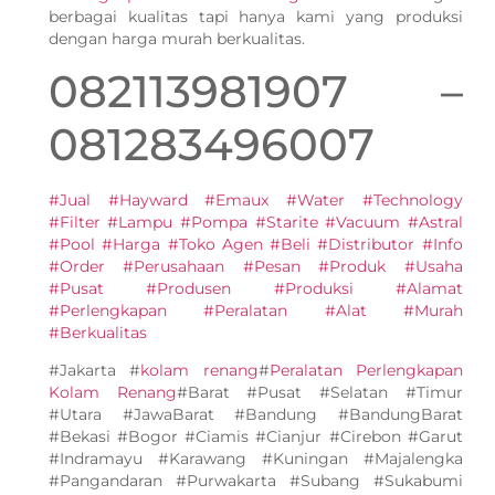
berbagai kualitas tapi hanya kami yang produksi
dengan harga murah berkualitas.
082113981907 –
081283496007
#Jual #Hayward #Emaux #Water #Technology
#Filter #Lampu #Pompa #Starite #Vacuum #Astral
#Pool #Harga #Toko Agen #Beli #Distributor #Info
#Order #Perusahaan #Pesan #Produk #Usaha
#Pusat #Produsen #Produksi #Alamat
#Perlengkapan #Peralatan #Alat #Murah
#Berkualitas
#Jakarta #
kolam renang
#
Peralatan Perlengkapan
Kolam Renang
#Barat #Pusat #Selatan #Timur
#Utara #JawaBarat #Bandung #BandungBarat
#Bekasi #Bogor #Ciamis #Cianjur #Cirebon #Garut
#Indramayu #Karawang #Kuningan #Majalengka
#Pangandaran #Purwakarta #Subang #Sukabumi