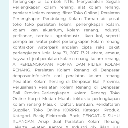
Terlengkap di Lombok NTB, Menyediakan Segala
Perlengkapan kolam renang, alat kolam renang,
peralatan kolam renang, filter Toko Online | Peralatan
Perlengkapan Pendukung Kolam Taman air pusat
toko toko peralatan kolam, perlengkapan kolam,
kolam ikan, akuarium, kolam renang, industri,
perikanan, tambak, agroindustri, ikan koi, seperti
pompa air, water paket perlengkapan kolam renang
kontraktor waterpark andalan cipta reka paket
perlengkapan kola May 31, 2017 13.21 ebara, emaux,
hayward, jual peralatan kolam renang, kolam renang,
A. PERLENGKAPAN POMPA DAN FILTER KOLAM
RENANG. Peralatan Kolam Renang di Denpasar
denpasar.infoisinfo cari peralatan kolam renang
Peralatan Kolam Renang di Denpasar Bali Provinsi,
Perusahaan Peralatan Kolam Renang di Denpasar
Bali Provinsi.Perlengkapan Kolam Renang Toko
Online Korpri Mudah Murah toktok.id perlengkapan
kolam renang Masuk | Daftar. Bantuan. Pendaftaran
Supplier. Toko Online KORPRI. Kategori Produk.
Kategori. Back; Elektronik. Back; PENGATUR SUHU
RUANGAN. Arsip: Jual Peralatan Kolam Renang
Jakarta Selatan Kantor & Industri olx iklan jual