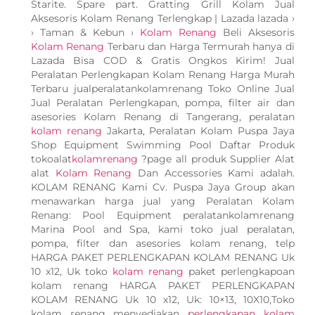
Starite. Spare part. Gratting Grill Kolam Jual
Aksesoris Kolam Renang Terlengkap | Lazada lazada ›
› Taman & Kebun ›
Kolam Renang
Beli Aksesoris
Kolam Renang
Terbaru dan Harga Termurah hanya di
Lazada Bisa COD & Gratis Ongkos Kirim! Jual
Peralatan Perlengkapan Kolam Renang Harga Murah
Terbaru jualperalatankolamrenang Toko Online Jual
Jual Peralatan Perlengkapan, pompa, filter air dan
asesories Kolam Renang di Tangerang, peralatan
kolam renang
Jakarta, Peralatan Kolam Puspa Jaya
Shop Equipment Swimming Pool Daftar Produk
tokoalat
kolamrenang
?page all produk Supplier Alat
alat
Kolam Renang
Dan Accessories Kami adalah.
KOLAM RENANG Kami Cv. Puspa Jaya Group akan
menawarkan harga jual yang Peralatan Kolam
Renang: Pool Equipment peralatankolamrenang
Marina Pool and Spa, kami toko jual peralatan,
pompa, filter dan asesories kolam renang, telp
HARGA PAKET PERLENGKAPAN KOLAM RENANG Uk
10 x12, Uk toko
kolam renang
paket perlengkapoan
kolam renang HARGA PAKET PERLENGKAPAN
KOLAM RENANG Uk 10 x12, Uk: 10×13, 10X10,Toko
kolam renang menyediakan
perlengkapan kolam