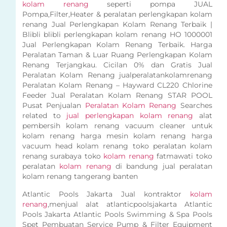
kolam renang
seperti pompa JUAL
Pompa,Filter,Heater & peralatan perlengkapan kolam
renang Jual Perlengkapan Kolam Renang Terbaik |
Blibli blibli perlengkapan kolam renang HO 1000001
Jual Perlengkapan Kolam Renang Terbaik. Harga
Peralatan Taman & Luar Ruang Perlengkapan Kolam
Renang Terjangkau. Cicilan 0% dan Gratis Jual
Peralatan Kolam Renang jualperalatankolamrenang
Peralatan Kolam Renang – Hayward CL220 Chlorine
Feeder Jual Peralatan Kolam Renang STAR POOL
Pusat Penjualan
Peralatan Kolam Renang
Searches
related to
jual perlengkapan kolam renang
alat
pembersih kolam renang vacuum cleaner untuk
kolam renang harga mesin kolam renang harga
vacuum head kolam renang toko peralatan kolam
renang surabaya toko
kolam renang
fatmawati toko
peralatan
kolam renang
di bandung jual peralatan
kolam renang tangerang banten
Atlantic Pools Jakarta Jual kontraktor
kolam
renang
,menjual alat atlanticpoolsjakarta Atlantic
Pools Jakarta Atlantic Pools Swimming & Spa Pools
Spet Pembuatan Service Pump & Filter Equipment