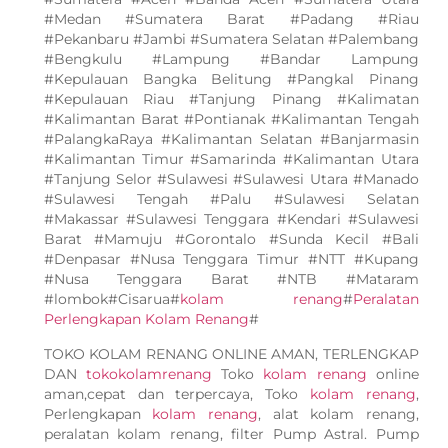
#Medan #Sumatera Barat #Padang #Riau
#Pekanbaru #Jambi #Sumatera Selatan #Palembang
#Bengkulu #Lampung #Bandar Lampung
#Kepulauan Bangka Belitung #Pangkal Pinang
#Kepulauan Riau #Tanjung Pinang #Kalimatan
#Kalimantan Barat #Pontianak #Kalimantan Tengah
#PalangkaRaya #Kalimantan Selatan #Banjarmasin
#Kalimantan Timur #Samarinda #Kalimantan Utara
#Tanjung Selor #Sulawesi #Sulawesi Utara #Manado
#Sulawesi Tengah #Palu #Sulawesi Selatan
#Makassar #Sulawesi Tenggara #Kendari #Sulawesi
Barat #Mamuju #Gorontalo #Sunda Kecil #Bali
#Denpasar #Nusa Tenggara Timur #NTT #Kupang
#Nusa Tenggara Barat #NTB #Mataram
#lombok#Cisarua#
kolam renang
#
Peralatan
Perlengkapan Kolam Renang
#
TOKO KOLAM RENANG ONLINE AMAN, TERLENGKAP
DAN
tokokolamrenang
Toko
kolam renang
online
aman,cepat dan terpercaya, Toko
kolam renang
,
Perlengkapan
kolam renang
, alat kolam renang,
peralatan kolam renang, filter Pump Astral. Pump