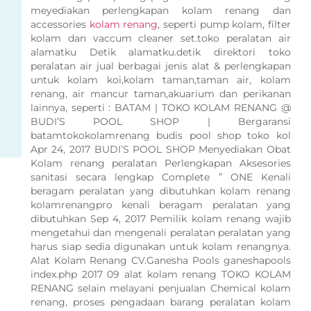
meyediakan perlengkapan kolam renang dan
accessories
kolam renang
, seperti pump kolam, filter
kolam dan vaccum cleaner set.toko peralatan air
alamatku Detik alamatku.detik direktori toko
peralatan air jual berbagai jenis alat & perlengkapan
untuk kolam koi,kolam taman,taman air, kolam
renang, air mancur taman,akuarium dan perikanan
lainnya, seperti : BATAM | TOKO KOLAM RENANG @
BUDI’S POOL SHOP | Bergaransi
batamtokokolamrenang budis pool shop toko kol
Apr 24, 2017 BUDI’S POOL SHOP Menyediakan Obat
Kolam renang peralatan Perlengkapan Aksesories
sanitasi secara lengkap Complete ” ONE Kenali
beragam peralatan yang dibutuhkan kolam renang
kolamrenangpro kenali beragam peralatan yang
dibutuhkan Sep 4, 2017 Pemilik kolam renang wajib
mengetahui dan mengenali peralatan peralatan yang
harus siap sedia digunakan untuk kolam renangnya.
Alat Kolam Renang CV.Ganesha Pools ganeshapools
index.php 2017 09 alat kolam renang TOKO KOLAM
RENANG selain melayani penjualan Chemical kolam
renang, proses pengadaan barang peralatan kolam