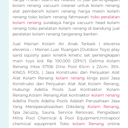
kolam renang vacuum cleaner untuk kolam renang
alat pembersih kolam renang harga mesin kolam
renang toko kolam renang fatmawati
toko peralatan
kolam renang
surabaya harga vacuum head kolam
renang toko peralatan kolam renang di bandung jual
peralatan kolam renang tangerang banten
Jual Mainan Kolam Air Anak Terbaik | elevenia
elevenia › › Mainan Luar Ruangan (Outdoor Toys) play
sand squishy pasir kinetik kinetic set perlengkapan
main toys kid. Rp 100.000 (29%?) Delima Kolam
Renang Intex 57106 Dino Pool 61cm x 22cm. 35%.
KINGS POOL | Jasa Konstruksi dan Penjualan Alat
Alat Kolam Renang
kolam renang
kings pool Jasa
Konstruksi dan Penjualan Alat Alat Kolam Renang,
Hubungi Adellia Pools Jual Kontraktor Kolam
Renang,Kolam Renang,Alat kontraktor
kolam renang
Adellia Pools Adellia Pools Adalah Perusahaan Jasa
Yang Menspesialisasikan Dibidang
Kolam Renang
,
Spa Jacuzzy, Sauna, Service Renovasi, Pengadaan
Mitra Pool Chemical & Pool Equipment,mitrapool
chemical equipment Toko
kolam Renang
online