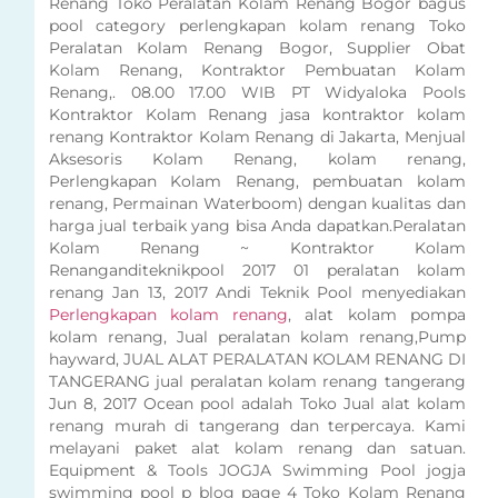
Renang Toko Peralatan Kolam Renang Bogor bagus
pool category perlengkapan kolam renang Toko
Peralatan Kolam Renang Bogor, Supplier Obat
Kolam Renang, Kontraktor Pembuatan Kolam
Renang,. 08.00 17.00 WIB PT Widyaloka Pools
Kontraktor Kolam Renang jasa kontraktor kolam
renang Kontraktor Kolam Renang di Jakarta, Menjual
Aksesoris Kolam Renang, kolam renang,
Perlengkapan Kolam Renang, pembuatan kolam
renang, Permainan Waterboom) dengan kualitas dan
harga jual terbaik yang bisa Anda dapatkan.Peralatan
Kolam Renang ~ Kontraktor Kolam
Renanganditeknikpool 2017 01 peralatan kolam
renang Jan 13, 2017 Andi Teknik Pool menyediakan
Perlengkapan kolam renang
, alat kolam pompa
kolam renang, Jual peralatan kolam renang,Pump
hayward, JUAL ALAT PERALATAN KOLAM RENANG DI
TANGERANG jual peralatan kolam renang tangerang
Jun 8, 2017 Ocean pool adalah Toko Jual alat kolam
renang murah di tangerang dan terpercaya. Kami
melayani paket alat kolam renang dan satuan.
Equipment & Tools JOGJA Swimming Pool jogja
swimming pool p blog page 4 Toko Kolam Renang