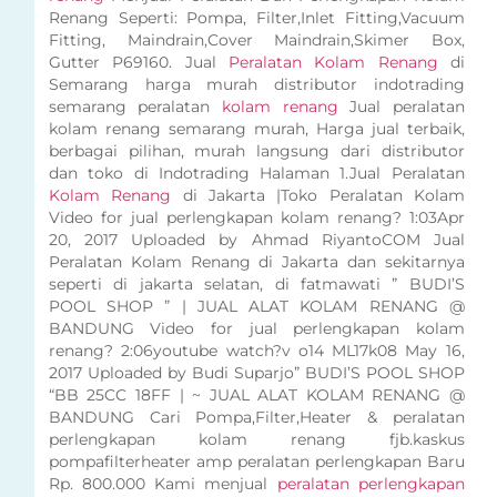
Renang Seperti: Pompa, Filter,Inlet Fitting,Vacuum
Fitting, Maindrain,Cover Maindrain,Skimer Box,
Gutter P69160. Jual
Peralatan Kolam Renang
di
Semarang harga murah distributor indotrading
semarang peralatan
kolam renang
Jual peralatan
kolam renang semarang murah, Harga jual terbaik,
berbagai pilihan, murah langsung dari distributor
dan toko di Indotrading Halaman 1.Jual Peralatan
Kolam Renang
di Jakarta |Toko Peralatan Kolam
Video for jual perlengkapan kolam renang? 1:03Apr
20, 2017 Uploaded by Ahmad RiyantoCOM Jual
Peralatan Kolam Renang di Jakarta dan sekitarnya
seperti di jakarta selatan, di fatmawati ” BUDI’S
POOL SHOP ” | JUAL ALAT KOLAM RENANG @
BANDUNG Video for jual perlengkapan kolam
renang? 2:06youtube watch?v o14 ML17k08 May 16,
2017 Uploaded by Budi Suparjo” BUDI’S POOL SHOP
“BB 25CC 18FF | ~ JUAL ALAT KOLAM RENANG @
BANDUNG Cari Pompa,Filter,Heater & peralatan
perlengkapan kolam renang fjb.kaskus
pompafilterheater amp peralatan perlengkapan Baru
Rp. 800.000 Kami menjual
peralatan perlengkapan