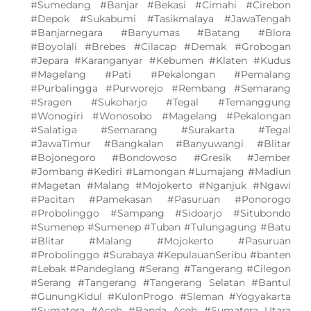
#Sumedang #Banjar #Bekasi #Cimahi #Cirebon
#Depok #Sukabumi #Tasikmalaya #JawaTengah
#Banjarnegara #Banyumas #Batang #Blora
#Boyolali #Brebes #Cilacap #Demak #Grobogan
#Jepara #Karanganyar #Kebumen #Klaten #Kudus
#Magelang #Pati #Pekalongan #Pemalang
#Purbalingga #Purworejo #Rembang #Semarang
#Sragen #Sukoharjo #Tegal #Temanggung
#Wonogiri #Wonosobo #Magelang #Pekalongan
#Salatiga #Semarang #Surakarta #Tegal
#JawaTimur #Bangkalan #Banyuwangi #Blitar
#Bojonegoro #Bondowoso #Gresik #Jember
#Jombang #Kediri #Lamongan #Lumajang #Madiun
#Magetan #Malang #Mojokerto #Nganjuk #Ngawi
#Pacitan #Pamekasan #Pasuruan #Ponorogo
#Probolinggo #Sampang #Sidoarjo #Situbondo
#Sumenep #Sumenep #Tuban #Tulungagung #Batu
#Blitar #Malang #Mojokerto #Pasuruan
#Probolinggo #Surabaya #KepulauanSeribu #banten
#Lebak #Pandeglang #Serang #Tangerang #Cilegon
#Serang #Tangerang #Tangerang Selatan #Bantul
#GunungKidul #KulonProgo #Sleman #Yogyakarta
#Sumatera #Aceh #Banda Aceh #Sumatera Utara