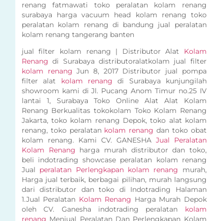
renang fatmawati toko peralatan kolam renang
surabaya harga vacuum head kolam renang toko
peralatan kolam renang di bandung jual peralatan
kolam renang tangerang banten
jual filter kolam renang | Distributor Alat
Kolam
Renang
di Surabaya distributoralatkolam jual filter
kolam renang
Jun 8, 2017 Distributor jual pompa
filter alat
kolam renang
di Surabaya kunjungilah
showroom kami di Jl. Pucang Anom Timur no.25 IV
lantai 1, Surabaya Toko Online Alat Alat Kolam
Renang Berkualitas tokokolam Toko Kolam Renang
Jakarta, toko kolam renang Depok, toko alat kolam
renang, toko peralatan
kolam renang
dan toko obat
kolam renang. Kami CV. GANESHA
Jual Peralatan
Kolam Renang
harga murah distributor dan toko,
beli indotrading showcase peralatan kolam renang
Jual
peralatan Perlengkapan kolam renang
murah,
Harga jual terbaik, berbagai pilihan, murah langsung
dari distributor dan toko di Indotrading Halaman
1.Jual Peralatan
Kolam Renang
Harga Murah Depok
oleh CV. Ganesha indotrading peralatan
kolam
renang
Menjual Peralatan Dan Perlengkapan Kolam