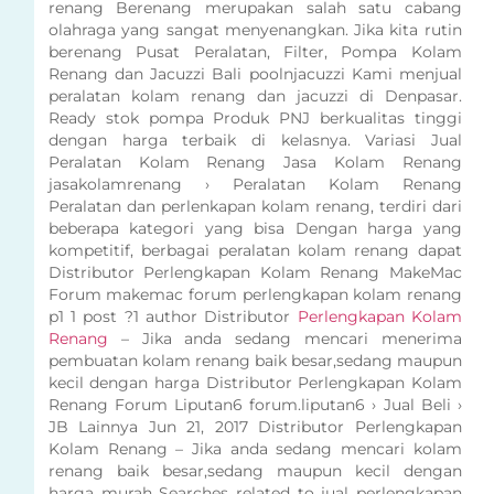
renang Berenang merupakan salah satu cabang
olahraga yang sangat menyenangkan. Jika kita rutin
berenang Pusat Peralatan, Filter, Pompa Kolam
Renang dan Jacuzzi Bali poolnjacuzzi Kami menjual
peralatan kolam renang dan jacuzzi di Denpasar.
Ready stok pompa Produk PNJ berkualitas tinggi
dengan harga terbaik di kelasnya. Variasi Jual
Peralatan Kolam Renang Jasa Kolam Renang
jasakolamrenang › Peralatan Kolam Renang
Peralatan dan perlenkapan kolam renang, terdiri dari
beberapa kategori yang bisa Dengan harga yang
kompetitif, berbagai peralatan kolam renang dapat
Distributor Perlengkapan Kolam Renang MakeMac
Forum makemac forum perlengkapan kolam renang
p1 1 post ?1 author Distributor
Perlengkapan Kolam
Renang
– Jika anda sedang mencari menerima
pembuatan kolam renang baik besar,sedang maupun
kecil dengan harga Distributor Perlengkapan Kolam
Renang Forum Liputan6 forum.liputan6 › Jual Beli ›
JB Lainnya Jun 21, 2017 Distributor Perlengkapan
Kolam Renang – Jika anda sedang mencari kolam
renang baik besar,sedang maupun kecil dengan
harga murah Searches related to jual perlengkapan