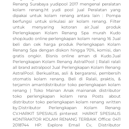
Renang Surabaya yudipool 2017 mengenal peralatan
kolam renang.ht yudi pool jual Peralatan yang
dipakai untuk kolam renang antara lain : Pompa
berfungsi untuk sirkulasi air kolam renang. Filter
untuk menyaring kotoran air.Jual produk
Perlengkapan Kolam Renang Spa murah Kudo
shop.kudo online perlengkapan kolam renang 16 Jual
beli dan cek harga produk Perlengkapan Kolam
Renang Spa dengan diskon hingga 70%, komisi, dan
gratis ongkir. Bisnis online aman di Kudo.Jual
Perlengkapan Kolam Renang AstralPool | Ralali ralali
all brand astralpool Jual Perlengkapan Kolam Renang
AstralPool. Berkualitas, asli & bergaransi, pembersih
otomatis kolam renang. Beli di Ralali, praktis, &
terjamin aman!distributor toko perlengkapan kolam
renang | Toko Mainan Anak mainanak distributor
toko perlengkapan kolam rena Posts about
distributor toko perlengkapan kolam renang written
by.Distributor Perlengkapan Kolam Renang
CV.HARKIT SPESIALIS pinterest HARKIT SPESIALIS
KONTRAKTOR KOLAM RENANG TERBAIK Office: 0411
2018744 HP: Explore Email Cv, Distributor