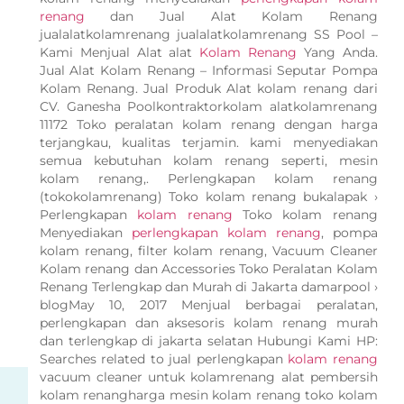
renang
dan Jual Alat Kolam Renang
jualalatkolamrenang jualalatkolamrenang SS Pool –
Kami Menjual Alat alat
Kolam Renang
Yang Anda.
Jual Alat Kolam Renang – Informasi Seputar Pompa
Kolam Renang. Jual Produk Alat kolam renang dari
CV. Ganesha Poolkontraktorkolam alatkolamrenang
11172 Toko peralatan kolam renang dengan harga
terjangkau, kualitas terjamin. kami menyediakan
semua kebutuhan kolam renang seperti, mesin
kolam renang,. Perlengkapan kolam renang
(tokokolamrenang) Toko kolam renang bukalapak ›
Perlengkapan
kolam renang
Toko kolam renang
Menyediakan
perlengkapan kolam renang
, pompa
kolam renang, filter kolam renang, Vacuum Cleaner
Kolam renang dan Accessories Toko Peralatan Kolam
Renang Terlengkap dan Murah di Jakarta damarpool ›
blogMay 10, 2017 Menjual berbagai peralatan,
perlengkapan dan aksesoris kolam renang murah
dan terlengkap di jakarta selatan Hubungi Kami HP:
Searches related to jual perlengkapan
kolam renang
vacuum cleaner untuk kolamrenang alat pembersih
kolam renangharga mesin kolam renang toko kolam