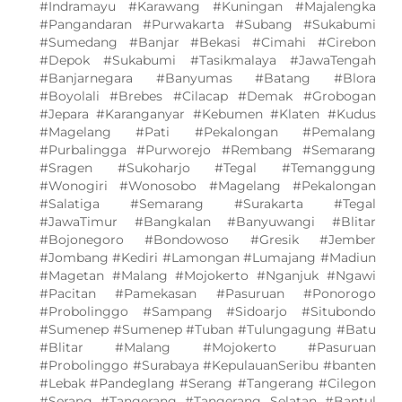
#Indramayu #Karawang #Kuningan #Majalengka
#Pangandaran #Purwakarta #Subang #Sukabumi
#Sumedang #Banjar #Bekasi #Cimahi #Cirebon
#Depok #Sukabumi #Tasikmalaya #JawaTengah
#Banjarnegara #Banyumas #Batang #Blora
#Boyolali #Brebes #Cilacap #Demak #Grobogan
#Jepara #Karanganyar #Kebumen #Klaten #Kudus
#Magelang #Pati #Pekalongan #Pemalang
#Purbalingga #Purworejo #Rembang #Semarang
#Sragen #Sukoharjo #Tegal #Temanggung
#Wonogiri #Wonosobo #Magelang #Pekalongan
#Salatiga #Semarang #Surakarta #Tegal
#JawaTimur #Bangkalan #Banyuwangi #Blitar
#Bojonegoro #Bondowoso #Gresik #Jember
#Jombang #Kediri #Lamongan #Lumajang #Madiun
#Magetan #Malang #Mojokerto #Nganjuk #Ngawi
#Pacitan #Pamekasan #Pasuruan #Ponorogo
#Probolinggo #Sampang #Sidoarjo #Situbondo
#Sumenep #Sumenep #Tuban #Tulungagung #Batu
#Blitar #Malang #Mojokerto #Pasuruan
#Probolinggo #Surabaya #KepulauanSeribu #banten
#Lebak #Pandeglang #Serang #Tangerang #Cilegon
#Serang #Tangerang #Tangerang Selatan #Bantul