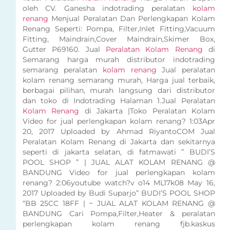
oleh CV. Ganesha indotrading peralatan
kolam
renang
Menjual Peralatan Dan Perlengkapan Kolam
Renang Seperti: Pompa, Filter,Inlet Fitting,Vacuum
Fitting, Maindrain,Cover Maindrain,Skimer Box,
Gutter P69160. Jual
Peralatan Kolam Renang
di
Semarang harga murah distributor indotrading
semarang peralatan
kolam renang
Jual peralatan
kolam renang semarang murah, Harga jual terbaik,
berbagai pilihan, murah langsung dari distributor
dan toko di Indotrading Halaman 1.Jual Peralatan
Kolam Renang
di Jakarta |Toko Peralatan Kolam
Video for jual perlengkapan kolam renang? 1:03Apr
20, 2017 Uploaded by Ahmad RiyantoCOM Jual
Peralatan Kolam Renang di Jakarta dan sekitarnya
seperti di jakarta selatan, di fatmawati ” BUDI’S
POOL SHOP ” | JUAL ALAT KOLAM RENANG @
BANDUNG Video for jual perlengkapan kolam
renang? 2:06youtube watch?v o14 ML17k08 May 16,
2017 Uploaded by Budi Suparjo” BUDI’S POOL SHOP
“BB 25CC 18FF | ~ JUAL ALAT KOLAM RENANG @
BANDUNG Cari Pompa,Filter,Heater & peralatan
perlengkapan kolam renang fjb.kaskus