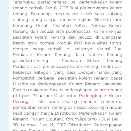
Terjangkau portal renang jual perlengkapan kolam
renang terbaik Jan 6, 2017 Jual perlengkapan kolam
renang Berenang merupakan salah satu cabang
olahraga yang sangat menyenangkan. Jika kita rutin
berenang Pusat Peralatan, Filter, Pompa Kolam
Renang dan Jacuzzi Bali poolnjacuzzi Kami menjual
peralatan kolam renang dan jacuzzi di Denpasar.
Ready stok pompa Produk PNJ berkualitas tinggi
dengan harga terbaik di kelasnya. Variasi Jual
Peralatan Kolam Renang Jasa Kolam Renang
jasakolamrenang › Peralatan Kolam Renang
Peralatan dan perlenkapan kolam renang, terdiri dari
beberapa kategori yang bisa Dengan harga yang
kompetitif, berbagai peralatan kolam renang dapat
Distributor Perlengkapan Kolam Renang MakeMac
Forum makemac forum perlengkapan kolam renang
p1 1 post ?1 author Distributor
Perlengkapan Kolam
Renang
– Jika anda sedang mencari menerima
pembuatan kolam renang baik besar,sedang maupun
kecil dengan harga Distributor Perlengkapan Kolam
Renang Forum Liputan6 forum.liputan6 › Jual Beli ›
JB Lainnya Jun 21, 2017 Distributor Perlengkapan
Kolam Renang – Jika anda sedang mencari kolam