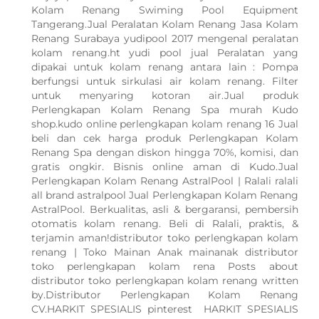
Kolam Renang Swiming Pool Equipment
Tangerang.Jual Peralatan Kolam Renang Jasa Kolam
Renang Surabaya yudipool 2017 mengenal peralatan
kolam renang.ht yudi pool jual Peralatan yang
dipakai untuk kolam renang antara lain : Pompa
berfungsi untuk sirkulasi air kolam renang. Filter
untuk menyaring kotoran air.Jual produk
Perlengkapan Kolam Renang Spa murah Kudo
shop.kudo online perlengkapan kolam renang 16 Jual
beli dan cek harga produk Perlengkapan Kolam
Renang Spa dengan diskon hingga 70%, komisi, dan
gratis ongkir. Bisnis online aman di Kudo.Jual
Perlengkapan Kolam Renang AstralPool | Ralali ralali
all brand astralpool Jual Perlengkapan Kolam Renang
AstralPool. Berkualitas, asli & bergaransi, pembersih
otomatis kolam renang. Beli di Ralali, praktis, &
terjamin aman!distributor toko perlengkapan kolam
renang | Toko Mainan Anak mainanak distributor
toko perlengkapan kolam rena Posts about
distributor toko perlengkapan kolam renang written
by.Distributor Perlengkapan Kolam Renang
CV.HARKIT SPESIALIS pinterest HARKIT SPESIALIS