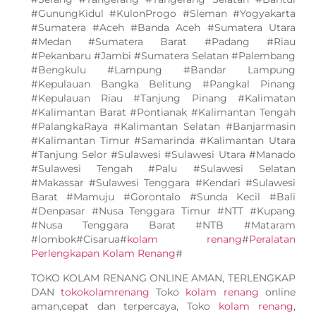
#GunungKidul #KulonProgo #Sleman #Yogyakarta
#Sumatera #Aceh #Banda Aceh #Sumatera Utara
#Medan #Sumatera Barat #Padang #Riau
#Pekanbaru #Jambi #Sumatera Selatan #Palembang
#Bengkulu #Lampung #Bandar Lampung
#Kepulauan Bangka Belitung #Pangkal Pinang
#Kepulauan Riau #Tanjung Pinang #Kalimatan
#Kalimantan Barat #Pontianak #Kalimantan Tengah
#PalangkaRaya #Kalimantan Selatan #Banjarmasin
#Kalimantan Timur #Samarinda #Kalimantan Utara
#Tanjung Selor #Sulawesi #Sulawesi Utara #Manado
#Sulawesi Tengah #Palu #Sulawesi Selatan
#Makassar #Sulawesi Tenggara #Kendari #Sulawesi
Barat #Mamuju #Gorontalo #Sunda Kecil #Bali
#Denpasar #Nusa Tenggara Timur #NTT #Kupang
#Nusa Tenggara Barat #NTB #Mataram
#lombok#Cisarua#
kolam renang
#
Peralatan
Perlengkapan Kolam Renang
#
TOKO KOLAM RENANG ONLINE AMAN, TERLENGKAP
DAN
tokokolamrenang
Toko
kolam renang
online
aman,cepat dan terpercaya, Toko
kolam renang
,