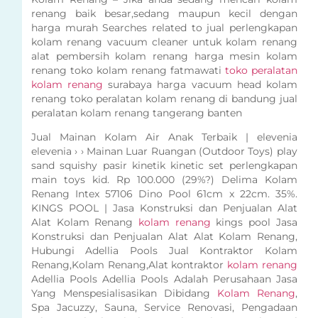
renang baik besar,sedang maupun kecil dengan
harga murah Searches related to jual perlengkapan
kolam renang vacuum cleaner untuk kolam renang
alat pembersih kolam renang harga mesin kolam
renang toko kolam renang fatmawati
toko peralatan
kolam renang
surabaya harga vacuum head kolam
renang toko peralatan kolam renang di bandung jual
peralatan kolam renang tangerang banten
Jual Mainan Kolam Air Anak Terbaik | elevenia
elevenia › › Mainan Luar Ruangan (Outdoor Toys) play
sand squishy pasir kinetik kinetic set perlengkapan
main toys kid. Rp 100.000 (29%?) Delima Kolam
Renang Intex 57106 Dino Pool 61cm x 22cm. 35%.
KINGS POOL | Jasa Konstruksi dan Penjualan Alat
Alat Kolam Renang
kolam renang
kings pool Jasa
Konstruksi dan Penjualan Alat Alat Kolam Renang,
Hubungi Adellia Pools Jual Kontraktor Kolam
Renang,Kolam Renang,Alat kontraktor
kolam renang
Adellia Pools Adellia Pools Adalah Perusahaan Jasa
Yang Menspesialisasikan Dibidang
Kolam Renang
,
Spa Jacuzzy, Sauna, Service Renovasi, Pengadaan