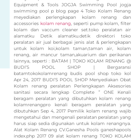
Equipment & Tools JOGJA Swimming Pool jogja
swimming pool p blog page 4 Toko Kolam Renang
meyediakan perlengkapan kolam renang dan
accessories
kolam renang
, seperti pump kolam, filter
kolam dan vaccum cleaner set.toko peralatan air
alamatku Detik alamatku.detik direktori toko
peralatan air jual berbagai jenis alat & perlengkapan
untuk kolam koi,kolam taman,taman air, kolam
renang, air mancur taman,akuarium dan perikanan
lainnya, seperti : BATAM | TOKO KOLAM RENANG @
BUDI’S POOL SHOP | Bergaransi
batamtokokolamrenang budis pool shop toko kol
Apr 24, 2017 BUDI’S POOL SHOP Menyediakan Obat
Kolam renang peralatan Perlengkapan Aksesories
sanitasi secara lengkap Complete ” ONE Kenali
beragam peralatan yang dibutuhkan kolam renang
kolamrenangpro kenali beragam peralatan yang
dibutuhkan Sep 4, 2017 Pemilik kolam renang wajib
mengetahui dan mengenali peralatan peralatan yang
harus siap sedia digunakan untuk kolam renangnya.
Alat Kolam Renang CV.Ganesha Pools ganeshapools
index.php 2017 09 alat kolam renang TOKO KOLAM