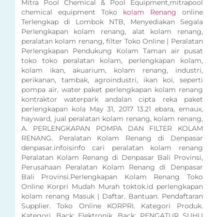
Mitra Pool Chemical & Pool Equipment,mitrapool
chemical equipment Toko
kolam Renang
online
Terlengkap di Lombok NTB, Menyediakan Segala
Perlengkapan kolam renang, alat kolam renang,
peralatan kolam renang, filter Toko Online | Peralatan
Perlengkapan Pendukung Kolam Taman air pusat
toko toko peralatan kolam, perlengkapan kolam,
kolam ikan, akuarium, kolam renang, industri,
perikanan, tambak, agroindustri, ikan koi, seperti
pompa air, water paket perlengkapan kolam renang
kontraktor waterpark andalan cipta reka paket
perlengkapan kola May 31, 2017 13.21 ebara, emaux,
hayward, jual peralatan kolam renang, kolam renang,
A. PERLENGKAPAN POMPA DAN FILTER KOLAM
RENANG. Peralatan Kolam Renang di Denpasar
denpasar.infoisinfo cari peralatan kolam renang
Peralatan Kolam Renang di Denpasar Bali Provinsi,
Perusahaan Peralatan Kolam Renang di Denpasar
Bali Provinsi.Perlengkapan Kolam Renang Toko
Online Korpri Mudah Murah toktok.id perlengkapan
kolam renang Masuk | Daftar. Bantuan. Pendaftaran
Supplier. Toko Online KORPRI. Kategori Produk.
Kategori. Back; Elektronik. Back; PENGATUR SUHU