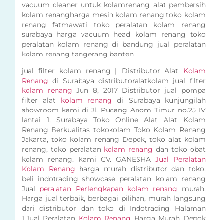
vacuum cleaner untuk kolamrenang alat pembersih
kolam renangharga mesin kolam renang toko kolam
renang fatmawati toko peralatan kolam renang
surabaya harga vacuum head kolam renang toko
peralatan kolam renang di bandung jual peralatan
kolam renang tangerang banten
jual filter kolam renang | Distributor Alat
Kolam
Renang
di Surabaya distributoralatkolam jual filter
kolam renang
Jun 8, 2017 Distributor jual pompa
filter alat
kolam renang
di Surabaya kunjungilah
showroom kami di Jl. Pucang Anom Timur no.25 IV
lantai 1, Surabaya Toko Online Alat Alat Kolam
Renang Berkualitas tokokolam Toko Kolam Renang
Jakarta, toko kolam renang Depok, toko alat kolam
renang, toko peralatan
kolam renang
dan toko obat
kolam renang. Kami CV. GANESHA
Jual Peralatan
Kolam Renang
harga murah distributor dan toko,
beli indotrading showcase peralatan kolam renang
Jual
peralatan Perlengkapan kolam renang
murah,
Harga jual terbaik, berbagai pilihan, murah langsung
dari distributor dan toko di Indotrading Halaman
1.Jual Peralatan
Kolam Renang
Harga Murah Depok