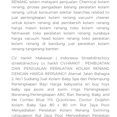
RENANG selain melayani penjualan Chemical kolam
renang, proses pengadaan barang peralatan kolam
renang. untuk konsumen sekitar Searches related to
jual perlengkapan kolam renang vacuum cleaner
untuk kolam renang alat pembersih kolam renang
harga mesin kolam renang toko kolam renang
fatmawati toko peralatan kolam renang surabaya
harga vacuum head kolam renang toko peralatan
kolam renang di bandung jual peralatan kolam
renang tangerang banten
CV. Harkit Makassar | Indonesia Streetdirectory
streetdirectory cv harkit CV.HARKIT : PEMBUATAN
DAN PENJUALAN PERALATAN KOLAM RENANG
DENGAN HARGA BERSAING!! Alamat Jalan Bahagia
2. No.1 Sudiang.Jual Kolam Baby Spa dan Pelampung
Perlengkapan Bayi Harga babyzania en buy toys
baby spa pools and swim rings Perlengkapan
Berenang.Perlengkapan ABC Ban Renang Baby and
Me Combo Blue 11% QuickView. Doctor Dolphin
Kolam Baby Spa 80 x 80 cm Rut Jaya Pool
Menyediakan Peralatan Kolam Renang Swiming
rutjayapool Rut Jaya Pool Menyediakan Peralatan