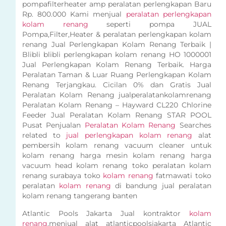
pompafilterheater amp peralatan perlengkapan Baru
Rp. 800.000 Kami menjual
peralatan perlengkapan
kolam renang
seperti pompa JUAL
Pompa,Filter,Heater & peralatan perlengkapan kolam
renang Jual Perlengkapan Kolam Renang Terbaik |
Blibli blibli perlengkapan kolam renang HO 1000001
Jual Perlengkapan Kolam Renang Terbaik. Harga
Peralatan Taman & Luar Ruang Perlengkapan Kolam
Renang Terjangkau. Cicilan 0% dan Gratis Jual
Peralatan Kolam Renang jualperalatankolamrenang
Peralatan Kolam Renang – Hayward CL220 Chlorine
Feeder Jual Peralatan Kolam Renang STAR POOL
Pusat Penjualan
Peralatan Kolam Renang
Searches
related to
jual perlengkapan kolam renang
alat
pembersih kolam renang vacuum cleaner untuk
kolam renang harga mesin kolam renang harga
vacuum head kolam renang toko peralatan kolam
renang surabaya toko
kolam renang
fatmawati toko
peralatan
kolam renang
di bandung jual peralatan
kolam renang tangerang banten
Atlantic Pools Jakarta Jual kontraktor
kolam
renang
,menjual alat atlanticpoolsjakarta Atlantic