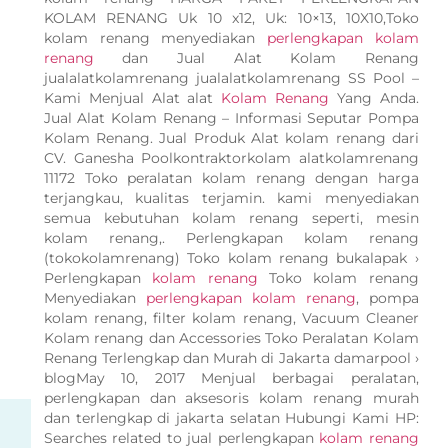
KOLAM RENANG Uk 10 x12, Uk: 10×13, 10X10,Toko
kolam renang menyediakan
perlengkapan kolam
renang
dan Jual Alat Kolam Renang
jualalatkolamrenang jualalatkolamrenang SS Pool –
Kami Menjual Alat alat
Kolam Renang
Yang Anda.
Jual Alat Kolam Renang – Informasi Seputar Pompa
Kolam Renang. Jual Produk Alat kolam renang dari
CV. Ganesha Poolkontraktorkolam alatkolamrenang
11172 Toko peralatan kolam renang dengan harga
terjangkau, kualitas terjamin. kami menyediakan
semua kebutuhan kolam renang seperti, mesin
kolam renang,. Perlengkapan kolam renang
(tokokolamrenang) Toko kolam renang bukalapak ›
Perlengkapan
kolam renang
Toko kolam renang
Menyediakan
perlengkapan kolam renang
, pompa
kolam renang, filter kolam renang, Vacuum Cleaner
Kolam renang dan Accessories Toko Peralatan Kolam
Renang Terlengkap dan Murah di Jakarta damarpool ›
blogMay 10, 2017 Menjual berbagai peralatan,
perlengkapan dan aksesoris kolam renang murah
dan terlengkap di jakarta selatan Hubungi Kami HP:
Searches related to jual perlengkapan
kolam renang