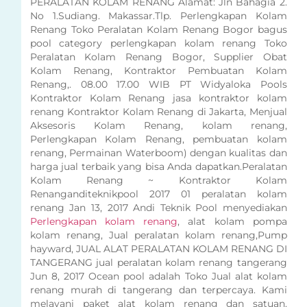
PERALATAN KOLAM RENANG Alamat: Jln Bahagia 2.
No 1.Sudiang. Makassar.Tlp. Perlengkapan Kolam
Renang Toko Peralatan Kolam Renang Bogor bagus
pool category perlengkapan kolam renang Toko
Peralatan Kolam Renang Bogor, Supplier Obat
Kolam Renang, Kontraktor Pembuatan Kolam
Renang,. 08.00 17.00 WIB PT Widyaloka Pools
Kontraktor Kolam Renang jasa kontraktor kolam
renang Kontraktor Kolam Renang di Jakarta, Menjual
Aksesoris Kolam Renang, kolam renang,
Perlengkapan Kolam Renang, pembuatan kolam
renang, Permainan Waterboom) dengan kualitas dan
harga jual terbaik yang bisa Anda dapatkan.Peralatan
Kolam Renang ~ Kontraktor Kolam
Renanganditeknikpool 2017 01 peralatan kolam
renang Jan 13, 2017 Andi Teknik Pool menyediakan
Perlengkapan kolam renang
, alat kolam pompa
kolam renang, Jual peralatan kolam renang,Pump
hayward, JUAL ALAT PERALATAN KOLAM RENANG DI
TANGERANG jual peralatan kolam renang tangerang
Jun 8, 2017 Ocean pool adalah Toko Jual alat kolam
renang murah di tangerang dan terpercaya. Kami
melayani paket alat kolam renang dan satuan.