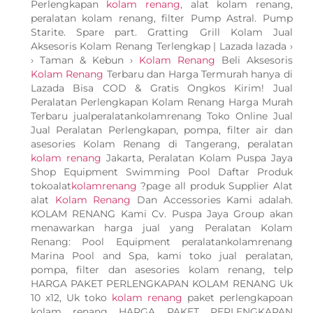
Perlengkapan
kolam renang
, alat kolam renang,
peralatan kolam renang, filter Pump Astral. Pump
Starite. Spare part. Gratting Grill Kolam Jual
Aksesoris Kolam Renang Terlengkap | Lazada lazada ›
› Taman & Kebun ›
Kolam Renang
Beli Aksesoris
Kolam Renang
Terbaru dan Harga Termurah hanya di
Lazada Bisa COD & Gratis Ongkos Kirim! Jual
Peralatan Perlengkapan Kolam Renang Harga Murah
Terbaru jualperalatankolamrenang Toko Online Jual
Jual Peralatan Perlengkapan, pompa, filter air dan
asesories Kolam Renang di Tangerang, peralatan
kolam renang
Jakarta, Peralatan Kolam Puspa Jaya
Shop Equipment Swimming Pool Daftar Produk
tokoalat
kolamrenang
?page all produk Supplier Alat
alat
Kolam Renang
Dan Accessories Kami adalah.
KOLAM RENANG Kami Cv. Puspa Jaya Group akan
menawarkan harga jual yang Peralatan Kolam
Renang: Pool Equipment peralatankolamrenang
Marina Pool and Spa, kami toko jual peralatan,
pompa, filter dan asesories kolam renang, telp
HARGA PAKET PERLENGKAPAN KOLAM RENANG Uk
10 x12, Uk toko
kolam renang
paket perlengkapoan
kolam renang HARGA PAKET PERLENGKAPAN