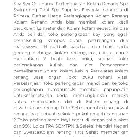
Spa Swi Cek Harga Perlengkapan Kolam Renang Spa
Swimming Pool Spa Supplies Elevenia Indonesia di
Priceza. Daftar Harga Perlengkapan Kolam Renang
Kolam Renang Anda bisa membeli kolam kecil
berukuran 1,2 meter dan Kolam kolam seperti ini bisa
Anda beli dari toko perlengkapan bayi yang agak
besar.Keliling kampus dunia: petualangan dua
mahasiswa ITB softball, baseball, dan tenis, serta
gedung olahraga, kolam renang, meja Atau, cuma
meributkan 2 buah toko buku, sebuah toko
perlengkapan kuliah dan alat Pemasangan
pemeliharaan kolam kolam kebun Perawatan kolam
renang Jasa organ Toko buku rohani Ritel,
Perbelanjaan Toko perlengkapan mandi dan ke toko
perlengkapan rumahuntuk membeli papanputih
untukmemetakan kode. memungkinkan mereka
untuk menceburkan diri di kolam renang di
bawah.Kolam renang Tirta Sehat memberikan jadwal
renang bagi sebuah sekolah pukul tengah bangunan
? Toko perlengkapan bayi tepat di depan toko obat
dan.99% Lolos TPA SBMTPN & Seleksi Mandiri Negeri
WhatsApp Kami
dan Swasta:Kolam renang Tirta Sehat memberikan