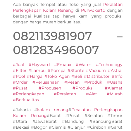
Ada banyak Tempat atau Toko yang jual
Peralatan
Perlengkapan Kolam Renang
di
Purwokerto
dengan
berbagai kualitas tapi hanya kami yang produksi
dengan harga murah berkualitas.
082113981907 –
081283496007
#Jual #Hayward #Emaux #Water #Technology
#Filter #Lampu #Pompa #Starite #Vacuum #Astral
#Pool #Harga #Toko Agen #Beli #Distributor #Info
#Order #Perusahaan #Pesan #Produk #Usaha
#Pusat #Produsen #Produksi #Alamat
#Perlengkapan #Peralatan #Alat #Murah
#Berkualitas
#Jakarta #
kolam renang
#
Peralatan Perlengkapan
Kolam Renang
#Barat #Pusat #Selatan #Timur
#Utara #JawaBarat #Bandung #BandungBarat
#Bekasi #Bogor #Ciamis #Cianjur #Cirebon #Garut