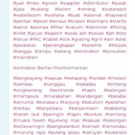
#jual #toko #grosir #supplier #distributor #pusat
#jasa #tukang #kolam #renang #waterpark
#waterboom #wahana #buat #alamat #hayward
#pentair #boost #emaux #kripsol #swimpro #starite
#astral #pompa #filter #vacum #skimmer #fitting
#inlet #jacusi #kaporit #soda ash #tawas #ph #oto
#terusi #PAC #tablet #stik #grating #grill #am #alat
#peralatan #perlengkapan #keramik #Mozaik
#tangga #lampu #selang #kontraktor #konsultan
#maindrain
Kontraktor Berlian Pool
Kalimantan
#bengkayang #kapuas #ketapang #landak #melawi
#sambas #sanggau #sekadau #sintang
#singkawang #pontianak #tapin #balangan
#martapura #marabahan #kandangan #barabai
#amuntai #kotabaru #tanjung #batulicin #pelaihari
#rantau #banjarbaru #banjarmasin #tabalong
#tanah laut #paringin #tapin #buntok #tamiang
#muara teweh #gunung mas #kapuas #kasongan
#kotawaringin #pangkalanbun #sampit #lamandau
#murung raya #pulang pisau #seruyan #sukanara