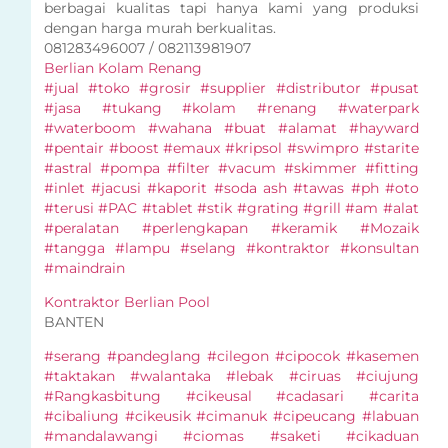
berbagai kualitas tapi hanya kami yang produksi
dengan harga murah berkualitas.
081283496007 / 082113981907
Berlian Kolam Renang
#jual #toko #grosir #supplier #distributor #pusat
#jasa #tukang #kolam #renang #waterpark
#waterboom #wahana #buat #alamat #hayward
#pentair #boost #emaux #kripsol #swimpro #starite
#astral #pompa #filter #vacum #skimmer #fitting
#inlet #jacusi #kaporit #soda ash #tawas #ph #oto
#terusi #PAC #tablet #stik #grating #grill #am #alat
#peralatan #perlengkapan #keramik #Mozaik
#tangga #lampu #selang #kontraktor #konsultan
#maindrain
Kontraktor Berlian Pool
BANTEN
#serang #pandeglang #cilegon #cipocok #kasemen
#taktakan #walantaka #lebak #ciruas #ciujung
#Rangkasbitung #cikeusal #cadasari #carita
#cibaliung #cikeusik #cimanuk #cipeucang #labuan
#mandalawangi #ciomas #saketi #cikaduan