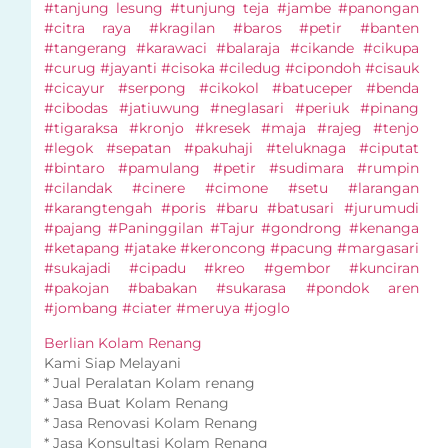
#tanjung lesung #tunjung teja #jambe #panongan
#citra raya #kragilan #baros #petir #banten
#tangerang #karawaci #balaraja #cikande #cikupa
#curug #jayanti #cisoka #ciledug #cipondoh #cisauk
#cicayur #serpong #cikokol #batuceper #benda
#cibodas #jatiuwung #neglasari #periuk #pinang
#tigaraksa #kronjo #kresek #maja #rajeg #tenjo
#legok #sepatan #pakuhaji #teluknaga #ciputat
#bintaro #pamulang #petir #sudimara #rumpin
#cilandak #cinere #cimone #setu #larangan
#karangtengah #poris #baru #batusari #jurumudi
#pajang #Paninggilan #Tajur #gondrong #kenanga
#ketapang #jatake #keroncong #pacung #margasari
#sukajadi #cipadu #kreo #gembor #kunciran
#pakojan #babakan #sukarasa #pondok aren
#jombang #ciater #meruya #joglo
Berlian Kolam Renang
Kami Siap Melayani
* Jual Peralatan Kolam renang
* Jasa Buat Kolam Renang
* Jasa Renovasi Kolam Renang
* Jasa Konsultasi Kolam Renang