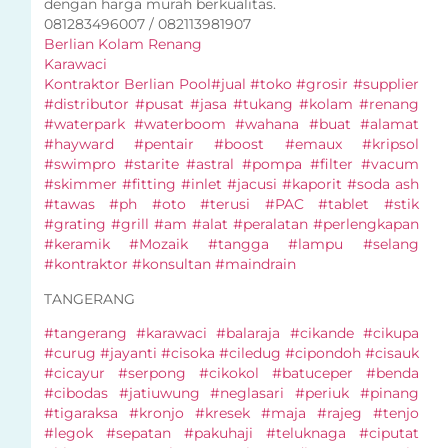
dengan harga murah berkualitas.
081283496007 / 082113981907
Berlian Kolam Renang
Karawaci
Kontraktor Berlian Pool
#jual #toko #grosir #supplier
#distributor #pusat #jasa #tukang #kolam #renang
#waterpark #waterboom #wahana #buat #alamat
#hayward #pentair #boost #emaux #kripsol
#swimpro #starite #astral #pompa #filter #vacum
#skimmer #fitting #inlet #jacusi #kaporit #soda ash
#tawas #ph #oto #terusi #PAC #tablet #stik
#grating #grill #am #alat #peralatan #perlengkapan
#keramik #Mozaik #tangga #lampu #selang
#kontraktor #konsultan #maindrain
TANGERANG
#tangerang #karawaci #balaraja #cikande #cikupa
#curug #jayanti #cisoka #ciledug #cipondoh #cisauk
#cicayur #serpong #cikokol #batuceper #benda
#cibodas #jatiuwung #neglasari #periuk #pinang
#tigaraksa #kronjo #kresek #maja #rajeg #tenjo
#legok #sepatan #pakuhaji #teluknaga #ciputat