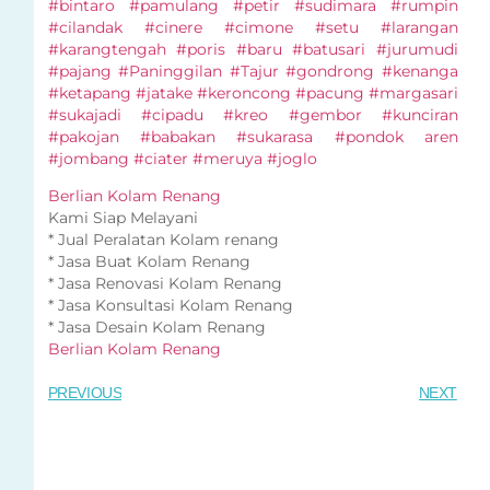
#bintaro #pamulang #petir #sudimara #rumpin
#cilandak #cinere #cimone #setu #larangan
#karangtengah #poris #baru #batusari #jurumudi
#pajang #Paninggilan #Tajur #gondrong #kenanga
#ketapang #jatake #keroncong #pacung #margasari
#sukajadi #cipadu #kreo #gembor #kunciran
#pakojan #babakan #sukarasa #pondok aren
#jombang #ciater #meruya #joglo
Berlian Kolam Renang
Kami Siap Melayani
* Jual Peralatan Kolam renang
* Jasa Buat Kolam Renang
* Jasa Renovasi Kolam Renang
* Jasa Konsultasi Kolam Renang
* Jasa Desain Kolam Renang
Berlian Kolam Renang
PREVIOUS
NEXT