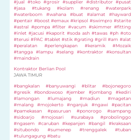
#jual #toko #grosir #supplier #distributor #pusat
#jasa #tukang #kolam #renang #waterpark
#waterboom #wahana #buat #alamat #hayward
#pentair #boost #emaux #kripsol #swimpro #starite
#astral #pompa #filter #vacum #skimmer #fitting
#inlet #jacusi #kaporit #soda ash #tawas #ph #oto
#terusi #PAC #tablet #stik #grating #grill #am #alat
#peralatan #perlengkapan #keramik #Mozaik
#tangga #lampu #selang #kontraktor #konsultan
#maindrain
Kontraktor Berlian Pool
JAWA TIMUR
#bangkalan #banyuwangi #blitar #bojonegoro
#gresik #bondowoso #jember #jombang #kediri
#lamongan #lumajang #madiun #magetan
#malang #mojokerto #nganjuk #ngawi #pacitan
#pamekasan #pasuruan #ponorogo #sampang
#sidoarjo #mojosari #surabaya #probolinggo
#ngasem #caruban #kepanjen #bangil #kraksaan
#situbondo #sumenep #trenggalek #tuban
#tulungagung #batu