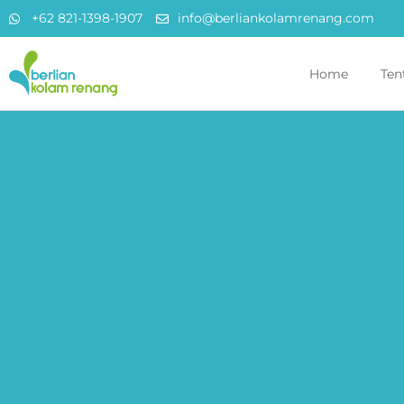
+62 821-1398-1907
info@berliankolamrenang.com
Home
Ten