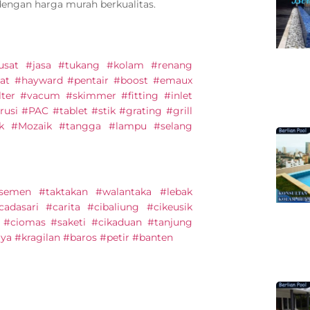
dengan harga murah berkualitas.
#pusat #jasa #tukang #kolam #renang
at #hayward #pentair #boost #emaux
lter #vacum #skimmer #fitting #inlet
usi #PAC #tablet #stik #grating #grill
ik #Mozaik #tangga #lampu #selang
semen #taktakan #walantaka #lebak
adasari #carita #cibaliung #cikeusik
#ciomas #saketi #cikaduan #tanjung
ya #kragilan #baros #petir #banten