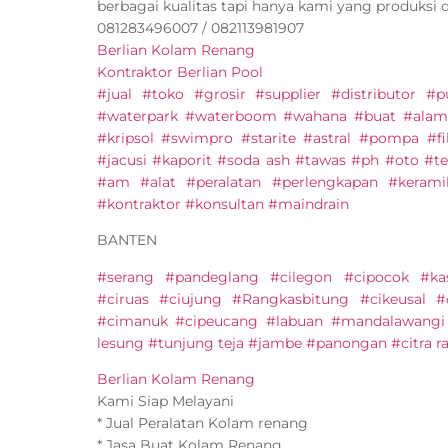
berbagai kualitas tapi hanya kami yang produksi 
081283496007 / 082113981907
Berlian Kolam Renang
Kontraktor Berlian Pool
#jual #toko #grosir #supplier #distributor 
#waterpark #waterboom #wahana #buat #alam
#kripsol #swimpro #starite #astral #pompa #fi
#jacusi #kaporit #soda ash #tawas #ph #oto #ter
#am #alat #peralatan #perlengkapan #keram
#kontraktor #konsultan #maindrain
BANTEN
#serang #pandeglang #cilegon #cipocok #ka
#ciruas #ciujung #Rangkasbitung #cikeusal #c
#cimanuk #cipeucang #labuan #mandalawangi 
lesung #tunjung teja #jambe #panongan #citra ra
Berlian Kolam Renang
Kami Siap Melayani
* Jual Peralatan Kolam renang
* Jasa Buat Kolam Renang