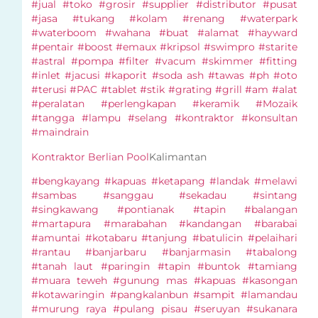
#jual #toko #grosir #supplier #distributor #pusat
#jasa #tukang #kolam #renang #waterpark
#waterboom #wahana #buat #alamat #hayward
#pentair #boost #emaux #kripsol #swimpro #starite
#astral #pompa #filter #vacum #skimmer #fitting
#inlet #jacusi #kaporit #soda ash #tawas #ph #oto
#terusi #PAC #tablet #stik #grating #grill #am #alat
#peralatan #perlengkapan #keramik #Mozaik
#tangga #lampu #selang #kontraktor #konsultan
#maindrain
Kontraktor Berlian Pool
Kalimantan
#bengkayang #kapuas #ketapang #landak #melawi
#sambas #sanggau #sekadau #sintang
#singkawang #pontianak #tapin #balangan
#martapura #marabahan #kandangan #barabai
#amuntai #kotabaru #tanjung #batulicin #pelaihari
#rantau #banjarbaru #banjarmasin #tabalong
#tanah laut #paringin #tapin #buntok #tamiang
#muara teweh #gunung mas #kapuas #kasongan
#kotawaringin #pangkalanbun #sampit #lamandau
#murung raya #pulang pisau #seruyan #sukanara