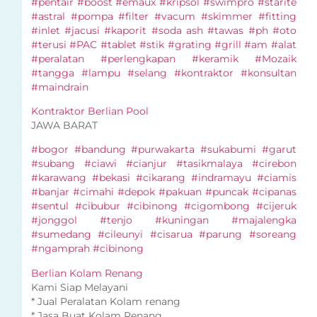
#pentair #boost #emaux #kripsol #swimpro #starite
#astral #pompa #filter #vacum #skimmer #fitting
#inlet #jacusi #kaporit #soda ash #tawas #ph #oto
#terusi #PAC #tablet #stik #grating #grill #am #alat
#peralatan #perlengkapan #keramik #Mozaik
#tangga #lampu #selang #kontraktor #konsultan
#maindrain
Kontraktor Berlian Pool
JAWA BARAT
#bogor #bandung #purwakarta #sukabumi #garut
#subang #ciawi #cianjur #tasikmalaya #cirebon
#karawang #bekasi #cikarang #indramayu #ciamis
#banjar #cimahi #depok #pakuan #puncak #cipanas
#sentul #cibubur #cibinong #cigombong #cijeruk
#jonggol #tenjo #kuningan #majalengka
#sumedang #cileunyi #cisarua #parung #soreang
#ngamprah #cibinong
Berlian Kolam Renang
Kami Siap Melayani
* Jual Peralatan Kolam renang
* Jasa Buat Kolam Renang