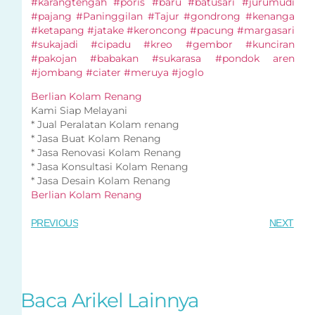
#karangtengah #poris #baru #batusari #jurumudi
#pajang #Paninggilan #Tajur #gondrong #kenanga
#ketapang #jatake #keroncong #pacung #margasari
#sukajadi #cipadu #kreo #gembor #kunciran
#pakojan #babakan #sukarasa #pondok aren
#jombang #ciater #meruya #joglo
Berlian Kolam Renang
Kami Siap Melayani
* Jual Peralatan Kolam renang
* Jasa Buat Kolam Renang
* Jasa Renovasi Kolam Renang
* Jasa Konsultasi Kolam Renang
* Jasa Desain Kolam Renang
Berlian Kolam Renang
PREVIOUS
NEXT
Baca Arikel Lainnya