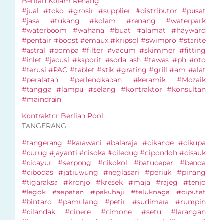
Berlian Kolam Renang
#jual #toko #grosir #supplier #distributor #pusat
#jasa #tukang #kolam #renang #waterpark
#waterboom #wahana #buat #alamat #hayward
#pentair #boost #emaux #kripsol #swimpro #starite
#astral #pompa #filter #vacum #skimmer #fitting
#inlet #jacusi #kaporit #soda ash #tawas #ph #oto
#terusi #PAC #tablet #stik #grating #grill #am #alat
#peralatan #perlengkapan #keramik #Mozaik
#tangga #lampu #selang #kontraktor #konsultan
#maindrain
Kontraktor Berlian Pool
TANGERANG
#tangerang #karawaci #balaraja #cikande #cikupa
#curug #jayanti #cisoka #ciledug #cipondoh #cisauk
#cicayur #serpong #cikokol #batuceper #benda
#cibodas #jatiuwung #neglasari #periuk #pinang
#tigaraksa #kronjo #kresek #maja #rajeg #tenjo
#legok #sepatan #pakuhaji #teluknaga #ciputat
#bintaro #pamulang #petir #sudimara #rumpin
#cilandak #cinere #cimone #setu #larangan