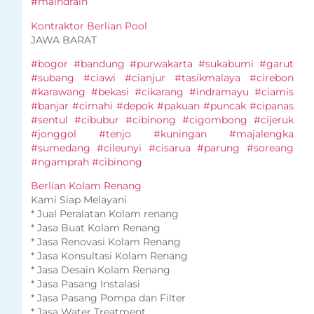
#maindrain
Kontraktor Berlian Pool
JAWA BARAT
#bogor #bandung #purwakarta #sukabumi #garut
#subang #ciawi #cianjur #tasikmalaya #cirebon
#karawang #bekasi #cikarang #indramayu #ciamis
#banjar #cimahi #depok #pakuan #puncak #cipanas
#sentul #cibubur #cibinong #cigombong #cijeruk
#jonggol #tenjo #kuningan #majalengka
#sumedang #cileunyi #cisarua #parung #soreang
#ngamprah #cibinong
Berlian Kolam Renang
Kami Siap Melayani
* Jual Peralatan Kolam renang
* Jasa Buat Kolam Renang
* Jasa Renovasi Kolam Renang
* Jasa Konsultasi Kolam Renang
* Jasa Desain Kolam Renang
* Jasa Pasang Instalasi
* Jasa Pasang Pompa dan Filter
* Jasa Water Treatment