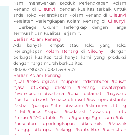
Kami menawarkan produk Perlengkapan Kolam
Renang di
Cileunyi
dengan kualitas terbaik untuk
anda. Toko Perlengkapan Kolam Renang di
Cileunyi
Peralatan Perlengkapan Kolam Renang di
Cileunyi
Berbagai Ukuran Terlengkap dengan Harga
Termurah dan Kualitas Terjamin.
Berlian Kolam Renang
Ada banyak Tempat atau Toko yang Toko
Perlengkapan
Kolam Renang
di
Cileunyi
dengan
berbagai kualitas tapi hanya kami yang produksi
dengan harga murah berkualitas.
081283496007 / 082113981907
Berlian Kolam Renang
#jual #toko #grosir #supplier #distributor #pusat
#jasa #tukang #kolam #renang #waterpark
#waterboom #wahana #buat #alamat #hayward
#pentair #boost #emaux #kripsol #swimpro #starite
#astral #pompa #filter #vacum #skimmer #fitting
#inlet #jacusi #kaporit #soda ash #tawas #ph #oto
#terusi #PAC #tablet #stik #grating #grill #am #alat
#peralatan #perlengkapan #keramik #Mozaik
#tangga #lampu #selang #kontraktor #konsultan