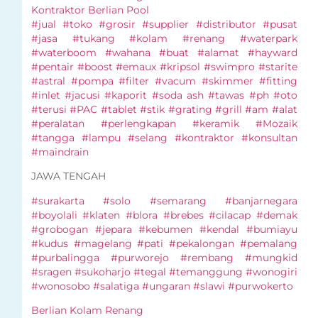
Kontraktor Berlian Pool
#jual #toko #grosir #supplier #distributor #pusat
#jasa #tukang #kolam #renang #waterpark
#waterboom #wahana #buat #alamat #hayward
#pentair #boost #emaux #kripsol #swimpro #starite
#astral #pompa #filter #vacum #skimmer #fitting
#inlet #jacusi #kaporit #soda ash #tawas #ph #oto
#terusi #PAC #tablet #stik #grating #grill #am #alat
#peralatan #perlengkapan #keramik #Mozaik
#tangga #lampu #selang #kontraktor #konsultan
#maindrain
JAWA TENGAH
#surakarta #solo #semarang #banjarnegara
#boyolali #klaten #blora #brebes #cilacap #demak
#grobogan #jepara #kebumen #kendal #bumiayu
#kudus #magelang #pati #pekalongan #pemalang
#purbalingga #purworejo #rembang #mungkid
#sragen #sukoharjo #tegal #temanggung #wonogiri
#wonosobo #salatiga #ungaran #slawi #purwokerto
Berlian Kolam Renang