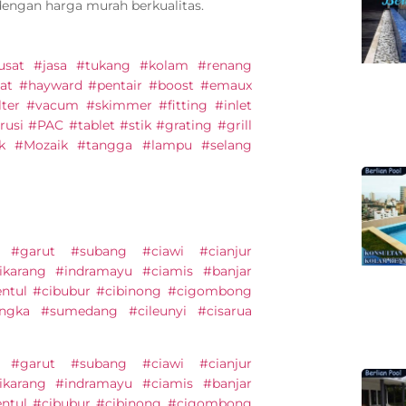
dengan harga murah berkualitas.
#pusat #jasa #tukang #kolam #renang
at #hayward #pentair #boost #emaux
lter #vacum #skimmer #fitting #inlet
usi #PAC #tablet #stik #grating #grill
ik #Mozaik #tangga #lampu #selang
 #garut #subang #ciawi #cianjur
ikarang #indramayu #ciamis #banjar
entul #cibubur #cibinong #cigombong
engka #sumedang #cileunyi #cisarua
 #garut #subang #ciawi #cianjur
ikarang #indramayu #ciamis #banjar
entul #cibubur #cibinong #cigombong