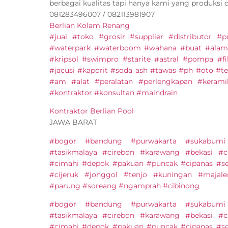
berbagai kualitas tapi hanya kami yang produksi 
081283496007 / 082113981907
Berlian Kolam Renang
#jual #toko #grosir #supplier #distributor 
#waterpark #waterboom #wahana #buat #alam
#kripsol #swimpro #starite #astral #pompa #fi
#jacusi #kaporit #soda ash #tawas #ph #oto #ter
#am #alat #peralatan #perlengkapan #keram
#kontraktor #konsultan #maindrain
Kontraktor Berlian Pool
JAWA BARAT
#bogor #bandung #purwakarta #sukabumi
#tasikmalaya #cirebon #karawang #bekasi #c
#cimahi #depok #pakuan #puncak #cipanas #s
#cijeruk #jonggol #tenjo #kuningan #majal
#parung #soreang #ngamprah #cibinong
#bogor #bandung #purwakarta #sukabumi
#tasikmalaya #cirebon #karawang #bekasi #c
#cimahi #depok #pakuan #puncak #cipanas #s