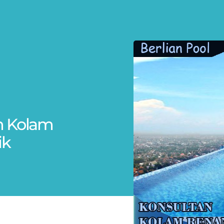
n Kolam
ik