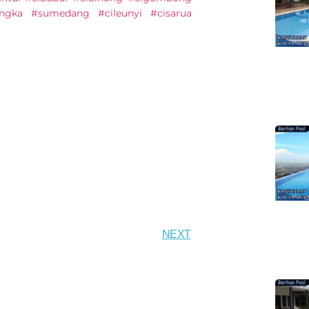
engka #sumedang #cileunyi #cisarua
NEXT